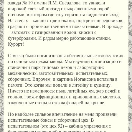
завода № 19 имени Я.М. Свердлова, то увидели
широкий светлый проход с выкрашенными охрой
стенами, в котором где-то у горизонта виднелся выход.
На стенах – кашпо с цветочками, портреты передовиков,
графики с производственными показателями. В проходе
– автоматы с газированной водой, киоски с
бутербродами. И рядом мерно работающие станки.
Курорт!
С месяц были организованы обстоятельные «экскурсии»
по основным цехам завода. Мы изучили организацию и
станочный парк типовых цехов и лабораторий:
механических, заготовительных, испытательных,
сборочных. Впрочем, и картина Иогансона всплыла в
памяти. Это когда мы попали в литейку и кузницу.
Ничего не изменилось: пыль литейных ям, жар печей и
горнов, грохот фрикционных и кривошипных молотов,
закопченные стены и стекла фонарей на крыше.
Но наиболее сильное впечатление на меня произвели
испытательные боксы и сборочный цех. В
испытательном (это цех 52) – кабина управления с
бронестеклом толщиной в полметра и пультом с