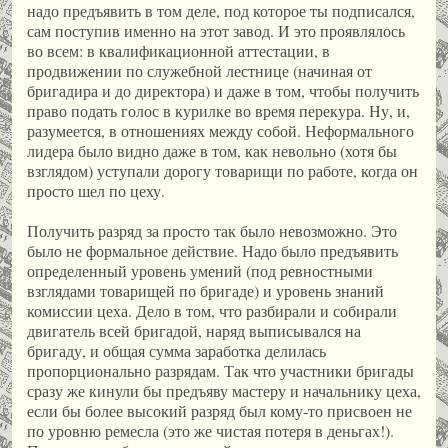
надо предъявить в том деле, под которое ты подписался,
сам поступив именно на этот завод. И это проявлялось
во всем: в квалификационной аттестации, в
продвижении по служебной лестнице (начиная от
бригадира и до директора) и даже в том, чтобы получить
право подать голос в курилке во время перекура. Ну, и,
разумеется, в отношениях между собой. Неформального
лидера было видно даже в том, как невольно (хотя бы
взглядом) уступали дорогу товарищи по работе, когда он
просто шел по цеху.
Получить разряд за просто так было невозможно. Это
было не формальное действие. Надо было предъявить
определенный уровень умений (под ревностными
взглядами товарищей по бригаде) и уровень знаний
комиссии цеха. Дело в том, что разбирали и собирали
двигатель всей бригадой, наряд выписывался на
бригаду, и общая сумма заработка делилась
пропорционально разрядам. Так что участники бригады
сразу же кинули бы предъяву мастеру и начальнику цеха,
если бы более высокий разряд был кому-то присвоен не
по уровню ремесла (это же чистая потеря в деньгах!).