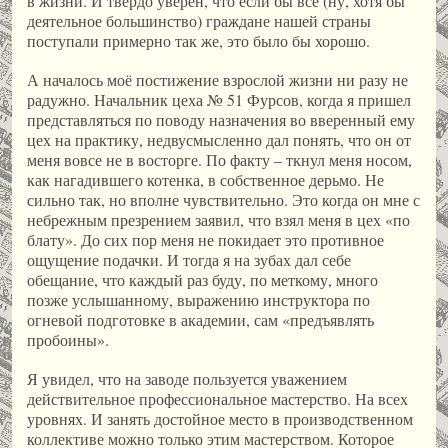
в жизни. И твердо уверен, что если бы все (ну, хотя бы
деятельное большинство) граждане нашей страны
поступали примерно так же, это было бы хорошо.
А началось моё постижение взрослой жизни ни разу не
радужно. Начальник цеха № 51 Фурсов, когда я пришел
представляться по поводу назначения во вверенный ему
цех на практику, недвусмысленно дал понять, что он от
меня вовсе не в восторге. По факту – ткнул меня носом,
как нагадившего котенка, в собственное дерьмо. Не
сильно так, но вполне чувствительно. Это когда он мне с
небрежным презрением заявил, что взял меня в цех «по
блату». До сих пор меня не покидает это противное
ощущение подачки. И тогда я на зубах дал себе
обещание, что каждый раз буду, по меткому, много
позже услышанному, выражению инструктора по
огневой подготовке в академии, сам «предъявлять
пробоины».
Я увидел, что на заводе пользуется уважением
действительное профессиональное мастерство. На всех
уровнях. И занять достойное место в производственном
коллективе можно только этим мастерством. Которое