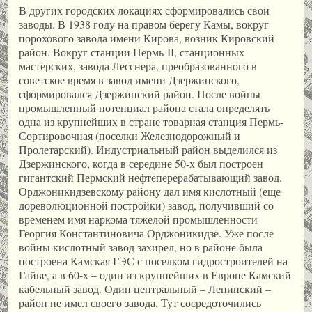
В других городских локациях сформировались свои
заводы. В 1938 году на правом берегу Камы, вокруг
порохового завода имени Кирова, возник Кировский
район. Вокруг станции Пермь-II, станционных
мастерских, завода Лесснера, преобразованного в
советское время в завод имени Дзержинского,
сформировался Дзержинский район. После войны
промышленный потенциал района стала определять
одна из крупнейших в стране товарная станция Пермь-
Сортировочная (поселки Железнодорожный и
Пролетарский). Индустриальный район выделился из
Дзержинского, когда в середине 50-х был построен
гигантский Пермский нефтеперерабатывающий завод.
Орджоникидзевскому району дал имя кислотный (еще
дореволюционной постройки) завод, получивший со
временем имя наркома тяжелой промышленности
Георгия Константиновича Орджоникидзе. Уже после
войны кислотный завод захирел, но в районе была
построена Камская ГЭС с поселком гидростроителей на
Гайве, а в 60-х – один из крупнейших в Европе Камский
кабельный завод. Один центральный – Ленинский –
район не имел своего завода. Тут сосредоточились