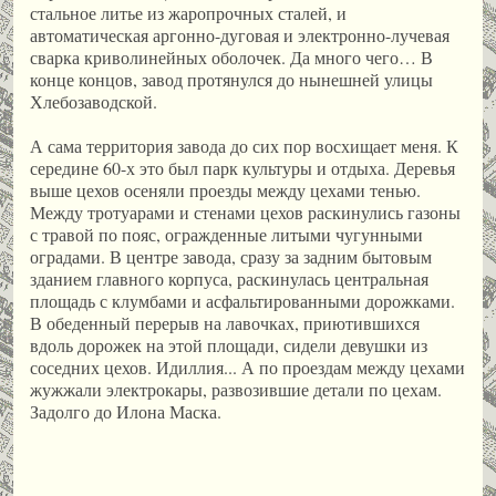
стальное литье из жаропрочных сталей, и
автоматическая аргонно-дуговая и электронно-лучевая
сварка криволинейных оболочек. Да много чего… В
конце концов, завод протянулся до нынешней улицы
Хлебозаводской.
А сама территория завода до сих пор восхищает меня. К
середине 60-х это был парк культуры и отдыха. Деревья
выше цехов осеняли проезды между цехами тенью.
Между тротуарами и стенами цехов раскинулись газоны
с травой по пояс, огражденные литыми чугунными
оградами. В центре завода, сразу за задним бытовым
зданием главного корпуса, раскинулась центральная
площадь с клумбами и асфальтированными дорожками.
В обеденный перерыв на лавочках, приютившихся
вдоль дорожек на этой площади, сидели девушки из
соседних цехов. Идиллия... А по проездам между цехами
жужжали электрокары, развозившие детали по цехам.
Задолго до Илона Маска.