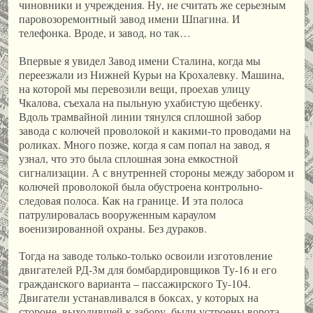
чиновники и учреждения. Ну, не считать же серьезным
паровозоремонтный завод имени Шпагина. И
телефонка. Вроде, и завод, но так…
Впервые я увидел Завод имени Сталина, когда мы
переезжали из Нижней Курьи на Крохалевку. Машина,
на которой мы перевозили вещи, проехав улицу
Чкалова, съехала на пыльную ухабистую щебенку.
Вдоль трамвайной линии тянулся сплошной забор
завода с колючей проволокой и какими-то проводами на
роликах. Много позже, когда я сам попал на завод, я
узнал, что это была сплошная зона емкостной
сигнализации. А с внутренней стороны между забором и
колючей проволокой была обустроена контрольно-
следовая полоса. Как на границе. И эта полоса
патрулировалась вооруженным караулом
военизированной охраны. Без дураков.
Тогда на заводе только-только освоили изготовление
двигателей РД-3м для бомбардировщиков Ту-16 и его
гражданского варианта – пассажирского Ту-104.
Двигатели устанавливался в боксах, у которых на
стороне, выходившей к забору, были устроены ворота,