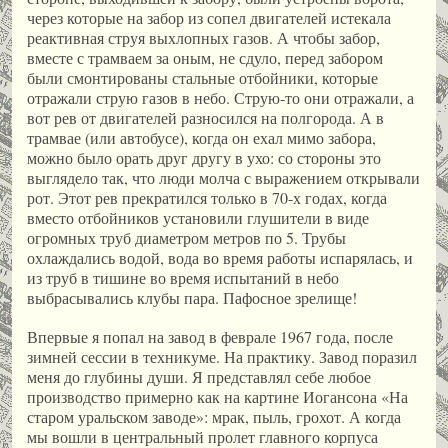
через которые на забор из сопел двигателей истекала
реактивная струя выхлопных газов. А чтобы забор,
вместе с трамваем за оным, не сдуло, перед забором
были смонтированы стальные отбойники, которые
отражали струю газов в небо. Струю-то они отражали, а
вот рев от двигателей разносился на полгорода. А в
трамвае (или автобусе), когда он ехал мимо забора,
можно было орать друг другу в ухо: со стороны это
выглядело так, что люди молча с выражением открывали
рот. Этот рев прекратился только в 70-х годах, когда
вместо отбойников установили глушители в виде
огромных труб диаметром метров по 5. Трубы
охлаждались водой, вода во время работы испарялась, и
из труб в тишине во время испытаний в небо
выбрасывались клубы пара. Пафосное зрелище!
Впервые я попал на завод в феврале 1967 года, после
зимней сессии в техникуме. На практику. Завод поразил
меня до глубины души. Я представлял себе любое
производство примерно как на картине Иогансона «На
старом уральском заводе»: мрак, пыль, грохот. А когда
мы вошли в центральный пролет главного корпуса