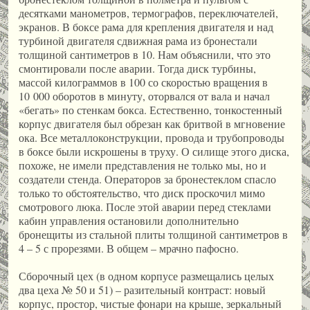
десятками манометров, термографов, переключателей,
экранов. В боксе рама для крепления двигателя и над
турбиной двигателя сдвижная рама из бронестали
толщиной сантиметров в 10. Нам объяснили, что это
смонтировали после аварии. Тогда диск турбины,
массой килограммов в 100 со скоростью вращения в
10 000 оборотов в минуту, оторвался от вала и начал
«бегать» по стенкам бокса. Естественно, тонкостенный
корпус двигателя был обрезан как бритвой в мгновение
ока. Все металлоконструкции, провода и трубопроводы
в боксе были искрошены в труху. О силище этого диска,
похоже, не имели представления не только мы, но и
создатели стенда. Операторов за бронестеклом спасло
только то обстоятельство, что диск проскочил мимо
смотрового люка. После этой аварии перед стеклами
кабин управления остановили дополнительно
бронещиты из стальной плиты толщиной сантиметров в
4 – 5 с прорезями. В общем – мрачно пафосно.
Сборочный цех (в одном корпусе размещались целых
два цеха № 50 и 51) – разительный контраст: новый
корпус, простор, чистые фонари на крыше, зеркальный