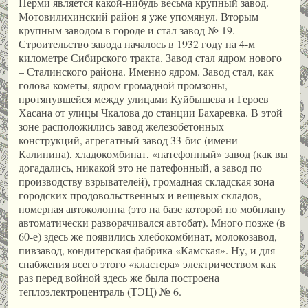
Перми является какой-нибудь весьма крупный завод.
Мотовилихинский район я уже упомянул. Вторым
крупным заводом в городе и стал завод № 19.
Строительство завода началось в 1932 году на 4-м
километре Сибирского тракта. Завод стал ядром нового
– Сталинского района. Именно ядром. Завод стал, как
голова кометы, ядром громадной промзоны,
протянувшейся между улицами Куйбышева и Героев
Хасана от улицы Чкалова до станции Бахаревка. В этой
зоне расположились завод железобетонных
конструкций, агрегатный завод 33-бис (имени
Калинина), хладокомбинат, «патефонный» завод (как вы
догадались, никакой это не патефонный, а завод по
производству взрывателей), громадная складская зона
городских продовольственных и вещевых складов,
номерная автоколонна (это на базе которой по мобплану
автоматически разворачивался автобат). Много позже (в
60-е) здесь же появились хлебокомбинат, молокозавод,
пивзавод, кондитерская фабрика «Камская». Ну, и для
снабжения всего этого «кластера» электричеством как
раз перед войной здесь же была построена
теплоэлектроцентраль (ТЭЦ) № 6.