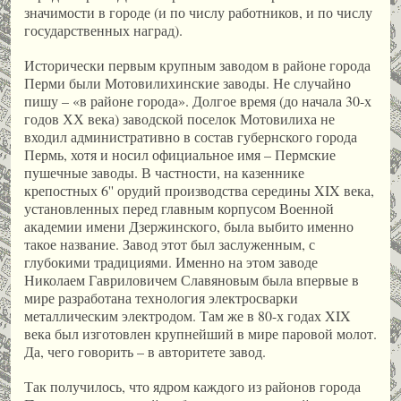
значимости в городе (и по числу работников, и по числу
государственных наград).
Исторически первым крупным заводом в районе города
Перми были Мотовилихинские заводы. Не случайно
пишу – «в районе города». Долгое время (до начала 30-х
годов ХХ века) заводской поселок Мотовилиха не
входил административно в состав губернского города
Пермь, хотя и носил официальное имя – Пермские
пушечные заводы. В частности, на казеннике
крепостных 6'' орудий производства середины XIX века,
установленных перед главным корпусом Военной
академии имени Дзержинского, была выбито именно
такое название. Завод этот был заслуженным, с
глубокими традициями. Именно на этом заводе
Николаем Гавриловичем Славяновым была впервые в
мире разработана технология электросварки
металлическим электродом. Там же в 80-х годах XIX
века был изготовлен крупнейший в мире паровой молот.
Да, чего говорить – в авторитете завод.
Так получилось, что ядром каждого из районов города