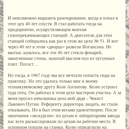
И невозможно выразить разочарование, когда я попал в
этот цех 40 лет спустя. Я стал работать тогда на
предприятии, осуществляющем монтаж
газоперекачивающих станций. А двигатели для этих
станций собирались как раз в этом же цехе № 51. И вот
через 40 лет в этом «дворце» развели Иогансона. Не
мытые, казалось, все эти 40 лет стекла фонарей,
закопченные стены, залитый маслом пол из чугунных
плит. Погост…
Но тогда, в 1967 году мы все мечтали попасть сюда на
практику. Но это удалось только мне и моему
техникумовскому другу Коле Антипову. Колю устроил
туда отец. Он работал в этом цехе мастером участка. А за
меня просил начальника цеха мой дядя – Чекист
Львович Пугин. Референту директора, видать, не стали
отказывать. Но я был этим весьма удовлетворен. После
окончания «экскурсии» по цехам и лабораториям завода
нас всех раскассировали по цехам на рабочие места. В
основном попали на станки. Колю определили на