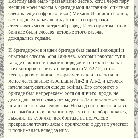
Поэтому мне было чрезвычайно лестно, когда через пару
месяцев моей работы в бригаде мой наставник, опытный
слесарь (ещё из фронтовиков) Михаил Иванович Попов,
сам подошел к начальнику участка и предложил
аттестовать меня на третий разряд. И это при том, что в
бригаде были слесаря, которые этого разряда
дожидались годами.
И бригадиром в нашей бригаде был самый знающий и
опытный слесарь Боря Ганичев. Который работал тут в
заводе с войны, и помнил порядок и тонкости сборки
всех моторов, начиная с «ирочки» (М-62ИР; это та
легендарная машина, которая устанавливалась на не
менее легендарные аэропланы Ли-2 и Ан-2, и которая
начала выпускаться ещё до войны). Его авторитет в
бригаде был непререкаем, хотя он ничего, вроде, не
делал для своего самоутверждения. Да и вообще он был
немногословным человеком. Но когда он просто вставал
со скамейки по окончании перекура и, не оборачиваясь,
выходил из курилки, вся бригада на полуслове
прекращала точить лясы с приятелями с других участков
и поднималась вслед за ним.