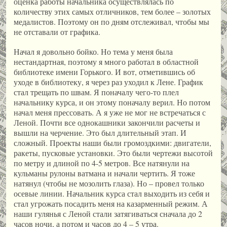
оценка работы начальника осуществлялась по
количеству этих самых отличников, тем более – золотых
медалистов. Поэтому он по дням отслеживал, чтобы мы
не отставали от графика.
Начал я довольно бойко. Но тема у меня была
нестандартная, поэтому я много работал в областной
библиотеке имени Горького. И вот, отметившись об
уходе в библиотеку, я через раз уходил к Лене. График
стал трещать по швам. Я поначалу чего-то плел
начальнику курса, и он этому поначалу верил. Но потом
начал меня прессовать. А я уже не мог не встречаться с
Леной. Почти все однокашники закончили расчеты и
вышли на черчение. Это был длительный этап. И
сложный. Проекты наши были громоздкими: двигатели,
ракеты, пусковые установки. Это были чертежи высотой
по метру и длиной по 4-5 метров. Все натянули на
кульманы рулоны ватмана и начали чертить. Я тоже
натянул (чтобы не мозолить глаза). Но – провел только
осевые линии. Начальник курса стал выходить из себя и
стал угрожать посадить меня на казарменный режим. А
наши гулянья с Леной стали затягиваться сначала до 2
часов ночи, а потом и часов до 4 – 5 утра.