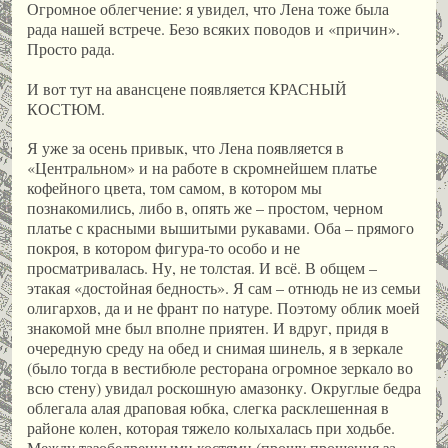
Огромное облегчение: я увидел, что Лена тоже была
рада нашей встрече. Безо всяких поводов и «причин».
Просто рада.
И вот тут на авансцене появляется КРАСНЫЙ
КОСТЮМ.
Я уже за осень привык, что Лена появляется в
«Центральном» и на работе в скромнейшем платье
кофейного цвета, том самом, в котором мы
познакомились, либо в, опять же – простом, черном
платье с красными вышитыми рукавами. Оба – прямого
покроя, в котором фигура-то особо и не
просматривалась. Ну, не толстая. И всё. В общем –
этакая «достойная бедность». Я сам – отнюдь не из семьи
олигархов, да и не франт по натуре. Поэтому облик моей
знакомой мне был вполне приятен. И вдруг, придя в
очередную среду на обед и снимая шинель, я в зеркале
(было тогда в вестибюле ресторана огромное зеркало во
всю стену) увидал роскошную амазонку. Округлые бедра
облегала алая драповая юбка, слегка расклешенная в
районе колен, которая тяжело колыхалась при ходьбе.
Между тазобедренными костями (прошу прощения за