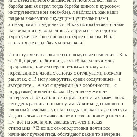
барабанами (я играл тогда барабанщиком в курсовом
инструментальном ансамбле), я наблюдал, как наши
пацаны знакомятся с будущими учительницами,
аптекаршами и медичками. И как потом бегают с ними
на свидания в увольнения. А с третьего-четвертого
курса уже всё чаще пошли на курсе свадьбы. И на
скольких же свадьбах мы отыграли!
И вот тут меня начали терзать «смутные сомнения». Как
так? Я, вроде, не ботаник, служебные успехи могу
предъявить, подъем переворотом – по ходу – на
перекладине в яловых сапогах с оттянутыми носками
раз, этак, с 15 могу накрутить, среди сослуживцев – в
авторитете… А вот с друзьями (а в особенности – с
подругами) полный облом! Ну, никому же я не
интересен. Пока жили в казарме, это не так замечалось –
весь день расписан по минутам. А вот когда вышли на
«вольный режим», тут стала подкрадываться депрессуха.
И даже кое-что похожее на комплекс неполноценности.
Ну, вот на хрена мне сдалась эта «ленинская
стипендия»? В конце самоподготовки почти все
начинают кучковаться, обсуждают какие-то вечерние