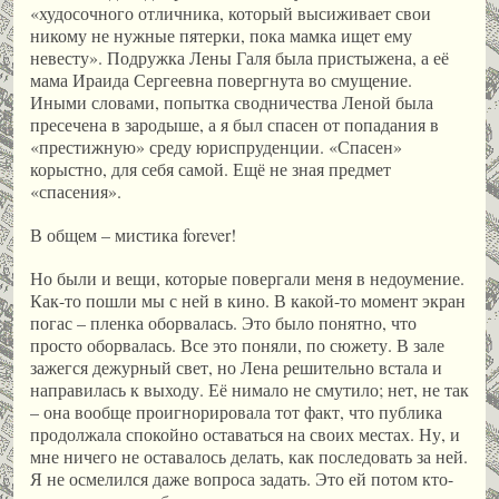
«худосочного отличника, который высиживает свои
никому не нужные пятерки, пока мамка ищет ему
невесту». Подружка Лены Галя была пристыжена, а её
мама Ираида Сергеевна повергнута во смущение.
Иными словами, попытка сводничества Леной была
пресечена в зародыше, а я был спасен от попадания в
«престижную» среду юриспруденции. «Спасен»
корыстно, для себя самой. Ещё не зная предмет
«спасения».
В общем – мистика forever!
Но были и вещи, которые повергали меня в недоумение.
Как-то пошли мы с ней в кино. В какой-то момент экран
погас – пленка оборвалась. Это было понятно, что
просто оборвалась. Все это поняли, по сюжету. В зале
зажегся дежурный свет, но Лена решительно встала и
направилась к выходу. Её нимало не смутило; нет, не так
– она вообще проигнорировала тот факт, что публика
продолжала спокойно оставаться на своих местах. Ну, и
мне ничего не оставалось делать, как последовать за ней.
Я не осмелился даже вопроса задать. Это ей потом кто-