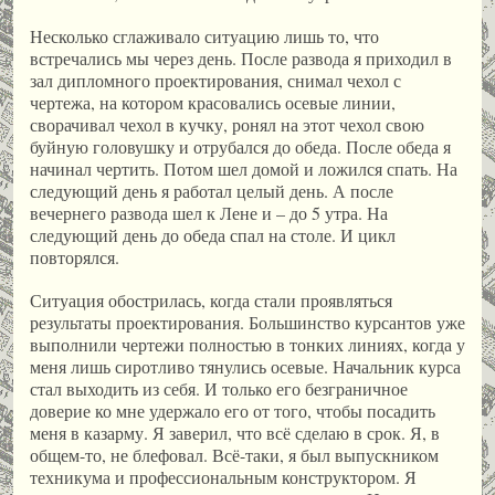
Несколько сглаживало ситуацию лишь то, что
встречались мы через день. После развода я приходил в
зал дипломного проектирования, снимал чехол с
чертежа, на котором красовались осевые линии,
сворачивал чехол в кучку, ронял на этот чехол свою
буйную головушку и отрубался до обеда. После обеда я
начинал чертить. Потом шел домой и ложился спать. На
следующий день я работал целый день. А после
вечернего развода шел к Лене и – до 5 утра. На
следующий день до обеда спал на столе. И цикл
повторялся.
Ситуация обострилась, когда стали проявляться
результаты проектирования. Большинство курсантов уже
выполнили чертежи полностью в тонких линиях, когда у
меня лишь сиротливо тянулись осевые. Начальник курса
стал выходить из себя. И только его безграничное
доверие ко мне удержало его от того, чтобы посадить
меня в казарму. Я заверил, что всё сделаю в срок. Я, в
общем-то, не блефовал. Всё-таки, я был выпускником
техникума и профессиональным конструктором. Я