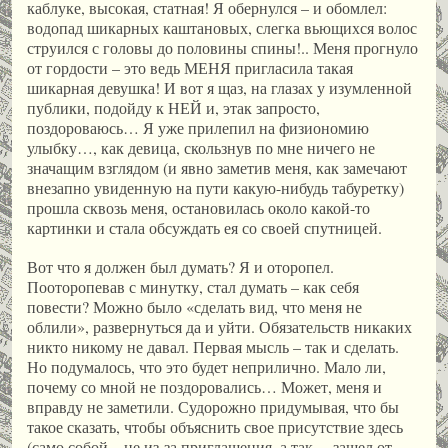
каблуке, высокая, статная! Я обернулся – и обомлел:
водопад шикарных каштановых, слегка вьющихся волос
струился с головы до половины спины!.. Меня прогнуло
от гордости – это ведь МЕНЯ пригласила такая
шикарная девушка! И вот я щаз, на глазах у изумленной
публики, подойду к НЕЙ и, этак запросто,
поздороваюсь… Я уже прилепил на физиономию
улыбку…, как девица, скользнув по мне ничего не
значащим взглядом (и явно заметив меня, как замечают
внезапно увиденную на пути какую-нибудь табуретку)
прошла сквозь меня, остановилась около какой-то
картинки и стала обсуждать ея со своей спутницей.
Вот что я должен был думать? Я и оторопел.
Пооторопевав с минутку, стал думать – как себя
повести? Можно было «сделать вид, что меня не
облили», развернуться да и уйти. Обязательств никаких
никто никому не давал. Первая мысль – так и сделать.
Но подумалось, что это будет неприлично. Мало ли,
почему со мной не поздоровались… Может, меня и
вправду не заметили. Судорожно придумывая, что бы
такое сказать, чтобы объяснить свое присутствие здесь
(само собой – не из-за приглашения, а так… зашел от