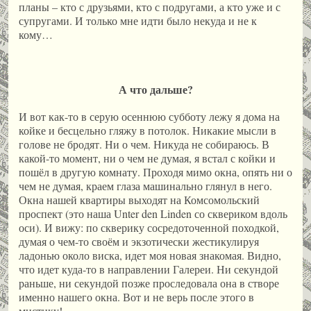
планы – кто с друзьями, кто с подругами, а кто уже и с
супругами. И только мне идти было некуда и не к
кому…
А что дальше?
И вот как-то в серую осеннюю субботу лежу я дома на
койке и бесцельно гляжу в потолок. Никакие мысли в
голове не бродят. Ни о чем. Никуда не собираюсь. В
какой-то момент, ни о чем не думая, я встал с койки и
пошёл в другую комнату. Проходя мимо окна, опять ни о
чем не думая, краем глаза машинально глянул в него.
Окна нашей квартиры выходят на Комсомольский
проспект (это наша Unter den Linden со сквериком вдоль
оси). И вижу: по скверику сосредоточенной походкой,
думая о чем-то своём и экзотически жестикулируя
ладонью около виска, идет моя новая знакомая. Видно,
что идет куда-то в направлении Галереи. Ни секундой
раньше, ни секундой позже проследовала она в створе
именно нашего окна. Вот и не верь после этого в
мистику!