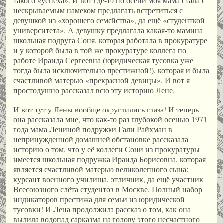
такого «успеха». И вот где-то по осени моя мама стала с
нескрываемым намеком предлагать встретиться с
девушкой из «хорошего семейства», да ещё «студенткой
университета». А девушку предлагала какая-то мамина
школьная подруга Соня, которая работала в прокуратуре
и у которой была в той же прокуратуре коллега по
работе Ираида Сергеевна (юридическая тусовка уже
тогда была исключительно престижной!), которая и была
счастливой матерью «прекрасной девицы». И вот я
простодушно рассказал всю эту историю Лене.
И вот тут у Лены вообще округлились глаза! И теперь
она рассказала мне, что как-то раз глубокой осенью 1971
года мама Лениной подружки Гали Райхман в
непринужденной домашней обстановке рассказала
историю о том, что у её коллеги Сони из прокуратуры
имеется школьная подружка Ираида Борисовна, которая
является счастливой матерью великолепного сына:
курсант военного училища, отличник, да ещё участник
Всесоюзного слёта студентов в Москве. Полный набор
индикаторов престижа для семьи из юридической
тусовки! И Лена продолжила рассказ о том, как она
вылила водопад сарказма на голову этого несчастного