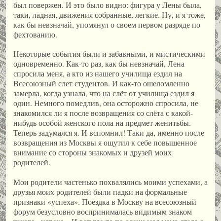
был повержен. И это было видно: фигура у Лены была,
таки, ладная, движения собранные, легкие. Ну, и я тоже,
как бы невзначай, упомянул о своем первом разряде по
фехтованию.
Некоторые события были и забавными, и мистическими
одновременно. Как-то раз, как бы невзначай, Лена
спросила меня, а кто из нашего училища ездил на
Всесоюзный слет студентов. И как-то ошеломленно
замерла, когда узнала, что на слёт от училища ездил я
один. Немного помедлив, она осторожно спросила, не
знакомился ли я после возвращения со слёта с какой-
нибудь особой женского пола на предмет женитьбы.
Теперь задумался я. И вспомнил! Таки да, именно после
возвращения из Москвы я ощутил к себе повышенное
внимание со стороны знакомых и друзей моих
родителей.
Мои родители частенько похвалялись моими успехами, а
друзья моих родителей были падки на формальные
признаки «успеха». Поездка в Москву на всесоюзный
форум безусловно воспринималась видимым знаком