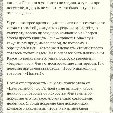
кино ни Лена, ни я уже часто не ходили, а тут – и при
искусстве, и дождь не мочит. А это было актуально –
осень на дворе.
Через некоторое время я с удивлением стал замечать, что
я стал с тревогой дожидаться среды, когда на обеде я
увижу эту весело щебечущую компанию из Галереи.
Чтобы просто кивнуть Лене – привет! Поначалу я
каждый раз придумывал повод, по которому я
обращаюсь к ней. Не мог же я показать, что мне просто
хотелось побыть рядом. Да и опасался быть навязчивым.
Какое-то время мне это удавалось. А со временем я
убедился, что и Лена относится ко мне с интересом. И я
перестал придумывать поводы. Просто приходил и
говорил – «Привет!».
Потом стал провожать Лену эти полквартала от
«Центрального» до Галереи (и не дальше!), чтобы
немного поговорить об искусстве. Лена знала об
искусстве что-то такое, что мне было совершенно
необычно. Я тогда искренне был поклонником
кондового академизма: чтобы на картине была