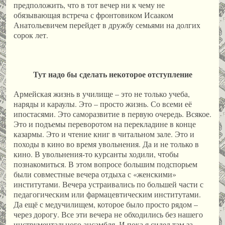
предположить, что в тот вечер ни к чему не
обязывающая встреча с фронтовиком Исааком
Анатольевичем перейдет в дружбу семьями на долгих
сорок лет.
Тут надо бы сделать некоторое отступление
Армейская жизнь в училище – это не только учеба,
наряды и караулы. Это – просто жизнь. Со всеми её
ипостасями. Это саморазвитие в первую очередь. Всякое.
Это и подъемы переворотом на перекладине в конце
казармы. Это и чтение книг в читальном зале. Это и
походы в кино во время увольнения. Да и не только в
кино. В увольнения-то курсанты ходили, чтобы
познакомиться. В этом вопросе большим подспорьем
были совместные вечера отдыха с «женскими»
институтами. Вечера устраивались по большей части с
педагогическим или фармацевтическим институтами.
Да ещё с медучилищем, которое было просто рядом –
через дорогу. Все эти вечера не обходились без нашего
инструментального ансамбля. И пока я сидел там за