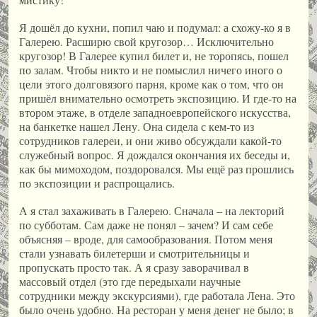
Я дошёл до кухни, попил чаю и подумал: а схожу-ко я в
Галерею. Расширю свой кругозор… Исключительно
кругозор! В Галерее купил билет и, не торопясь, пошел
по залам. Чтобы никто и не помыслил ничего иного о
цели этого долговязого парня, кроме как о том, что он
пришёл внимательно осмотреть экспозицию. И где-то на
втором этаже, в отделе западноевропейского искусства,
на банкетке нашел Лену. Она сидела с кем-то из
сотрудников галереи, и они живо обсуждали какой-то
служебный вопрос. Я дождался окончания их беседы и,
как бы мимоходом, поздоровался. Мы ещё раз прошлись
по экспозиции и распрощались.
А я стал захаживать в Галерею. Сначала – на лекторий
по субботам. Сам даже не понял – зачем? И сам себе
объясняя – вроде, для самообразования. Потом меня
стали узнавать билетерши и смотрительницы и
пропускать просто так. А я сразу заворачивал в
массовый отдел (это где передыхали научные
сотрудники между экскурсиями), где работала Лена. Это
было очень удобно. На ресторан у меня денег не было; в