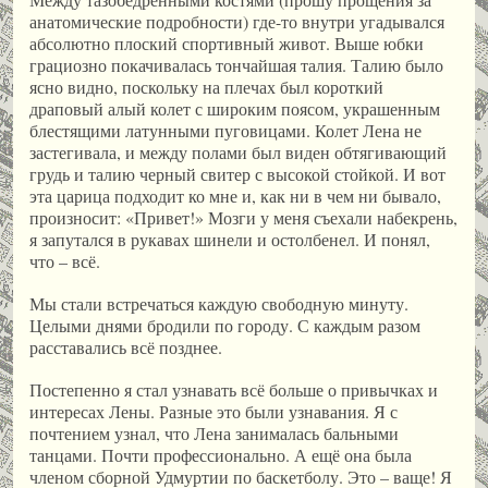
анатомические подробности) где-то внутри угадывался
абсолютно плоский спортивный живот. Выше юбки
грациозно покачивалась тончайшая талия. Талию было
ясно видно, поскольку на плечах был короткий
драповый алый колет с широким поясом, украшенным
блестящими латунными пуговицами. Колет Лена не
застегивала, и между полами был виден обтягивающий
грудь и талию черный свитер с высокой стойкой. И вот
эта царица подходит ко мне и, как ни в чем ни бывало,
произносит: «Привет!» Мозги у меня съехали набекрень,
я запутался в рукавах шинели и остолбенел. И понял,
что – всё.
Мы стали встречаться каждую свободную минуту.
Целыми днями бродили по городу. С каждым разом
расставались всё позднее.
Постепенно я стал узнавать всё больше о привычках и
интересах Лены. Разные это были узнавания. Я с
почтением узнал, что Лена занималась бальными
танцами. Почти профессионально. А ещё она была
членом сборной Удмуртии по баскетболу. Это – ваще! Я