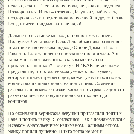
нечего делать…), если меня, таки, не узнают, подошел.
Поздоровался. И тут – отлегло. Девушка улыбнулась,
поздоровалась и представила меня своей подруге. Слава
Богу, ничего придумывать не надо!
Дальше по выставке мы ходили одной компанией.
Подружку Лены звали Галя. Лена объясняла различия в
тематике и творческом подходе Оноре Домье и Поля
Гаварни. Галя удивленно и восхищенно внимала. А я
тайком пытался выяснить: в каком месте Лена
прикрепила шиньон? Поелику я НИКАК не мог даже
представить, что в маленьком узелке в пол-кулака,
который я видел третьего дня, может уместиться поток
волнистых пышных волос на пол-спины. Сомнения
растаяли лишь много позже, когда я по утрам гладил эти
разметавшиеся на подушке волосы от корней до
кончиков.
По окончании вернисажа девушки пригласили пойти к
Гале и попить чайку. Я согласился. Так я познакомился с
Исааком Анатольевичем Райхманом, Галиным отцом.
Чайку попили душевно. Никто тогда не мог и