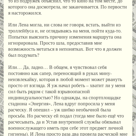
то из подружек объяснил, что то кино на том месте, до
которого она досмотрела, не заканчивается. По первости
я насторожился.
Или Лена могла, ни слова не говоря, встать, выйти из
троллейбуса и, не оглядываясь на меня, пойти куда-то.
Попытки выяснить причину изменения маршрута она
игнорировала. Просто шла, предоставив мне
возможность метаться в непонятках. Вот что я должен
был подумать?
Или… Да, ладно… В общем, я чувствовал себя
постоянно как сапер, переносящий в руках мину-
неизвлекайку, которая в любой момент может рвануть
просто от взгляда. Я уж начал робеть – хватит ли у меня
сил быть рядом с такой взрывоопасной
индивидуальностью? Но однажды, на спортплощадке
стадиона «Энергия», Лена вдруг попросила у меня
расческу. Я опешил – уж шибко необычной была
просьба. Но расческу ей подал (тогда мне было ещё что
расчесывать, да и Устав внутренней службы обязывал
военнослужащего иметь при себе этот предмет личной
гигиены). И Лена просто раза два провела расческой мне