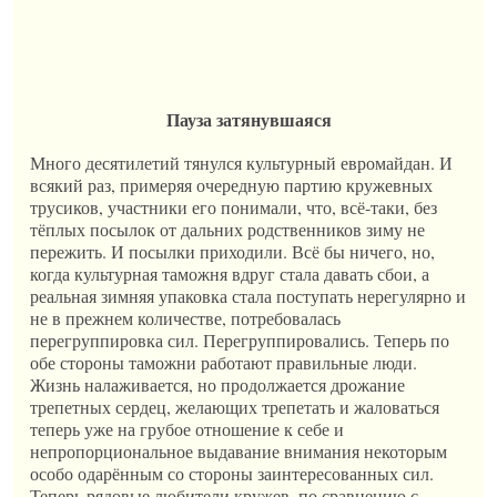
Пауза затянувшаяся
Много десятилетий тянулся культурный евромайдан. И
всякий раз, примеряя очередную партию кружевных
трусиков, участники его понимали, что, всё-таки, без
тёплых посылок от дальних родственников зиму не
пережить. И посылки приходили. Всё бы ничего, но,
когда культурная таможня вдруг стала давать сбои, а
реальная зимняя упаковка стала поступать нерегулярно и
не в прежнем количестве, потребовалась
перегруппировка сил. Перегруппировались. Теперь по
обе стороны таможни работают правильные люди.
Жизнь налаживается, но продолжается дрожание
трепетных сердец, желающих трепетать и жаловаться
теперь уже на грубое отношение к себе и
непропорциональное выдавание внимания некоторым
особо одарённым со стороны заинтересованных сил.
Теперь рядовые любители кружев, по сравнению с