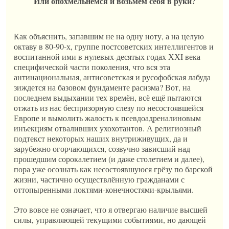
Или опохмельнёмся и возьмём себя в руки?
Как объяснить, запавшим не на одну ноту, а на целую
октаву в 80-90-х, группе постсоветских интеллигентов и
воспитанной ими в нулевых-десятых годах ХХI века
специфической части поколения, что вся эта
антинациональная, антисоветская и русофобская лабуда
зиждется на базовом фундаменте расизма? Вот, на
последнем выдыхании тех времён, всё ещё пытаются
отжать из нас беспризорную слезу по несостоявшейся
Европе и вымолить жалость к псевдоадреналиновым
инъекциям отваливших ухохотантов. А религиозный
подтекст некоторых наших внутриживущих, да и
зарубежно огорчающихся, созвучно зависший над
прошедшим сорокалетием (и даже столетием и далее),
пора уже осознать как несостоявшуюся грёзу по барской
жизни, частично осуществлённую гражданами с
оттопыренными локтями-конечностями-крыльями.
Это вовсе не означает, что я отвергаю наличие высшей
силы, управляющей текущими событиями, но дающей