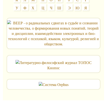
У
Ф
Х
Ц
Ч
Ш
Э
Ю
Я
Кнопос