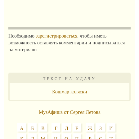
Необходимо
зарегистрироваться
, чтобы иметь
возможность оставлять комментарии и подписываться
на материалы
ТЕКСТ НА УДАЧУ
Кошмар коляски
МузАфиша от Сергея Летова
А
Б
В
Г
Д
Е
Ж
З
И
К
Л
М
Н
О
П
Р
С
Т