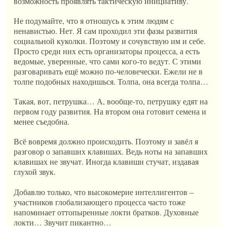
возможность проявлять тактическую инициативу.
Не подумайте, что я отношусь к этим людям с
ненавистью. Нет. Я сам проходил эти фазы развития
социальной куколки. Поэтому и сочувствую им и себе.
Просто среди них есть организаторы процесса, а есть
ведомые, уверенные, что сами кого-то ведут. С этими
разговаривать ещё можно по-человечески. Ежели не в
толпе подобных находишься. Толпа, она всегда толпа…
Такая, вот, петрушка… А, вообще-то, петрушку едят на
первом году развития. На втором она готовит семена и
менее съедобна.
Всё вовремя должно происходить. Поэтому и завёл я
разговор о запавших клавишах. Ведь ноты на запавших
клавишах не звучат. Иногда клавиши стучат, издавая
глухой звук.
Добавлю только, что высокомерие интеллигентов –
участников глобализающего процесса часто тоже
напоминает оттопыренные локти братков. Духовные
локти… Звучит пикантно…