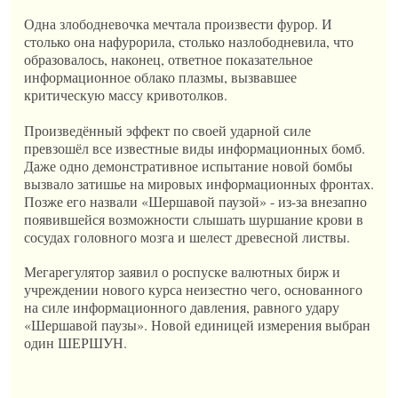
Одна злободневочка мечтала произвести фурор. И
столько она нафурорила, столько назлободневила, что
образовалось, наконец, ответное показательное
информационное облако плазмы, вызвавшее
критическую массу кривотолков.
Произведённый эффект по своей ударной силе
превзошёл все известные виды информационных бомб.
Даже одно демонстративное испытание новой бомбы
вызвало затишье на мировых информационных фронтах.
Позже его назвали «Шершавой паузой» - из-за внезапно
появившейся возможности слышать шуршание крови в
сосудах головного мозга и шелест древесной листвы.
Мегарегулятор заявил о роспуске валютных бирж и
учреждении нового курса неизестно чего, основанного
на силе информационного давления, равного удару
«Шершавой паузы». Новой единицей измерения выбран
один ШЕРШУН.