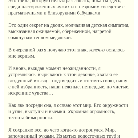
Это тайна, которую нельзя разглашать, пока ты здесь,
среди настороженных чужих и в незримом соседстве с
прагматичными и близорукими бабушками.
Это один секрет на двоих, молчаливая детская симпатия,
высказанная ожидаемой, сбереженной, нагретой
сомкнутым теплом медяшкой.
В очередной раз я получаю этот знак,
колечко
осталось
мне верным.
И вновь, выждав момент неожиданности, я
устремляюсь, вырываюсь к этой девочке, хватаю ее
воздушный взгляд – подтвердить и отстоять свою, нашу
с ней избранность, наши неясные, нетвердые, но чистые,
искренние чувства…
Как явь посреди сна, я осязаю этот мир. Его окружности
и углы, выступы и выемки. Укромная огромность,
теснота безмерности.
Я сохраняю все, до чего когда-то дотронулся. Мир,
запомненный руками. Из мятых водосточных труб и