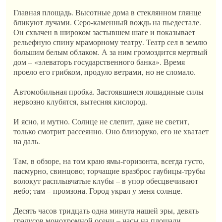
Главная площадь. Высотные дома в стеклянном глянце
бликуют лучами. Серо-каменный вождь на пьедестале.
Он схвачен в широком застывшем шаге и показывает
рельефную спину мраморному театру. Театр сел в землю
большим белым облаком. А за ним громоздится мертвый
дом – «элеваторъ государственного банка». Время
проело его грибком, продуло ветрами, но не сломало.
Автомобильная пробка. Застоявшиеся лошадиные силы
нервозно клубятся, вытесняя кислород.
И ясно, и мутно. Солнце не слепит, даже не светит,
только смотрит рассеянно. Оно близоруко, его не хватает
на даль.
Там, в обзоре, на том краю ямы-горизонта, всегда густо,
пасмурно, свинцово; торчащие вразброс гаубицы-трубы
волокут расплывчатые клубы – в упор обесцвечивают
небо; там – промзона. Город украл у меня солнце.
Десять часов тридцать одна минута нашей эры, девять
градусов монохромной осени – часы на площади