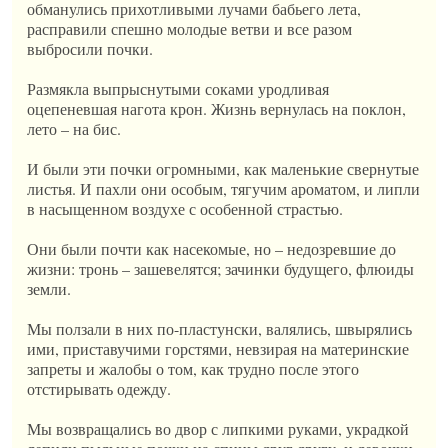
обманулись прихотливыми лучами бабьего лета,
расправили спешно молодые ветви и все разом
выбросили почки.
Размякла выпрыснутыми соками уродливая
оцепеневшая нагота крон. Жизнь вернулась на поклон,
лето – на бис.
И были эти почки огромными, как маленькие свернутые
листья. И пахли они особым, тягучим ароматом, и липли
в насыщенном воздухе с особенной страстью.
Они были почти как насекомые, но – недозревшие до
жизни: тронь – зашевелятся; зачинки будущего, флюиды
земли.
Мы ползали в них по-пластунски, валялись, швырялись
ими, приставучими горстями, невзирая на материнские
запреты и жалобы о том, как трудно после этого
отстирывать одежду.
Мы возвращались во двор с липкими руками, украдкой