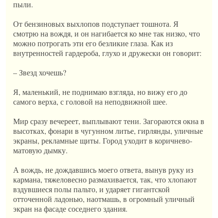
пыли.
От бензиновых выхлопов подступает тошнота. Я
смотрю на вождя, и он нагибается ко мне так низко, что
можно потрогать эти его безликие глаза. Как из
внутренностей гардероба, глухо и дружески он говорит:
– Звезд хочешь?
Я, маленький, не поднимаю взгляда, но вижу его до
самого верха, с головой на неподвижной шее.
Мир сразу вечереет, выплывают тени. Загораются окна в
высотках, фонари в чугунном литье, гирлянды, уличные
экраны, рекламные щиты. Город уходит в коричнево-
матовую дымку.
А вождь, не дождавшись моего ответа, вынув руку из
кармана, тяжеловесно размахивается, так, что хлопают
вздувшиеся полы пальто, и ударяет гигантской
отточенной ладонью, наотмашь, в огромный уличный
экран на фасаде соседнего здания.