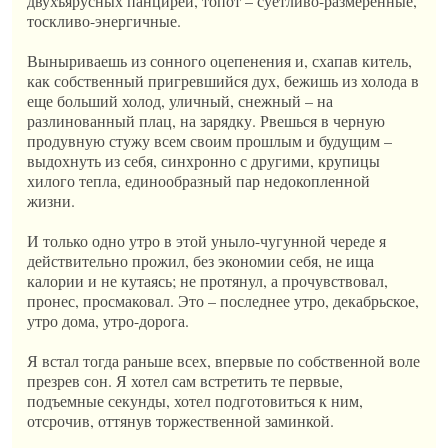
двухъярусных панцирей, топот – суетливо-размеренные,
тоскливо-энергичные.
Выныриваешь из сонного оцепенения и, схапав китель,
как собственный пригревшийся дух, бежишь из холода в
еще больший холод, уличный, снежный – на
разлинованный плац, на зарядку. Рвешься в черную
продувную стужу всем своим прошлым и будущим –
выдохнуть из себя, синхронно с другими, крупицы
хилого тепла, единообразный пар недокопленной
жизни.
И только одно утро в этой уныло-чугунной череде я
действительно прожил, без экономии себя, не ища
калории и не кутаясь; не протянул, а прочувствовал,
пронес, просмаковал. Это – последнее утро, декабрьское,
утро дома, утро-дорога.
Я встал тогда раньше всех, впервые по собственной воле
презрев сон. Я хотел сам встретить те первые,
подъемные секунды, хотел подготовиться к ним,
отсрочив, оттянув торжественной заминкой.