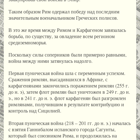
Таким образом Рим одержал победу над последним
значительным военачальником Греческих полисов.
В это же время между Римом и Карфагеном завязалась
борьба, по существу, за овладение всем регионом
средиземноморья.
Поскольку силы соперников были примерно равными,
война между ними затянулась надолго.
Первая пуническая война шла с переменным успехом.
Сражения римлян, высадившихся в Африке, с
карфагенянами закончились поражением римлян (255 г.
до н. э), затем флот римлян был уничтожен в 249 г. до н.
э., но в 241 г. до н. э. флот карфагенян был разгромлен
римлянами, получившим в результате контрибуцию и
контроль над Сицилией.
Вторая пуническая война (218 – 201 гг. до н. э.) началась
с взятия Ганнибалом испанского города Сагунты,
который был союзником Рима, и продолжилась на