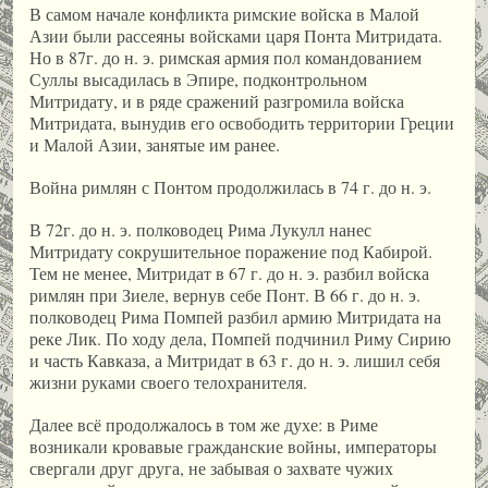
В самом начале конфликта римские войска в Малой
Азии были рассеяны войсками царя Понта Митридата.
Но в 87г. до н. э. римская армия пол командованием
Суллы высадилась в Эпире, подконтрольном
Митридату, и в ряде сражений разгромила войска
Митридата, вынудив его освободить территории Греции
и Малой Азии, занятые им ранее.
Война римлян с Понтом продолжилась в 74 г. до н. э.
В 72г. до н. э. полководец Рима Лукулл нанес
Митридату сокрушительное поражение под Кабирой.
Тем не менее, Митридат в 67 г. до н. э. разбил войска
римлян при Зиеле, вернув себе Понт. В 66 г. до н. э.
полководец Рима Помпей разбил армию Митридата на
реке Лик. По ходу дела, Помпей подчинил Риму Сирию
и часть Кавказа, а Митридат в 63 г. до н. э. лишил себя
жизни руками своего телохранителя.
Далее всё продолжалось в том же духе: в Риме
возникали кровавые гражданские войны, императоры
свергали друг друга, не забывая о захвате чужих