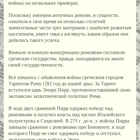
войны) на нескольких примерах.
Поскольку империя античных римлян, в сущности,
охватила в свое время на несколько столетий
значительные части трех материков с наиболее развитым
населением, имеет смысл взглянуть, каким образом они
добились такого успеха.
Вначале основную конкуренцию римлянам составили
греческие государства, правда, находящиеся на закате
своей государственности.
Всё началось с объявления войны греческим городом
Тарентом Риму (282 год до нашей эры). За Тарент
вступился царь Эпира Пирр, противопоставивший свою
экспансию захватнической политике Рима.
В ходе двух сражений Пирр одержал победу над
римлянами и получил власть над частью Италийского
полуострова и Сицилией. В 275 г. до н. э. войска Пирра
завязали сражение с римлянами при Беневенте, в ходе
которого Пирр не смог одержать победу и отступил,
эвакуировав свои войска в Эпир.