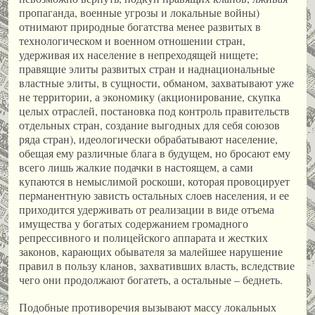
пропаганда, военные угрозы и локальные войны)
отнимают природные богатства менее развитых в
технологическом и военном отношении стран,
удерживая их население в непреходящей нищете;
правящие элиты развитых стран и наднациональные
властные элиты, в сущности, обманом, захватывают уже
не территории, а экономику (акционирование, скупка
целых отраслей, постановка под контроль правительств
отдельных стран, создание выгодных для себя союзов
ряда стран), идеологически обрабатывают население,
обещая ему различные блага в будущем, но бросают ему
всего лишь жалкие подачки в настоящем, а сами
купаются в немыслимой роскоши, которая провоцирует
перманентную зависть остальных слоев населения, и ее
приходится удерживать от реализации в виде отъема
имущества у богатых содержанием громадного
репрессивного и полицейского аппарата и жестких
законов, карающих обывателя за малейшее нарушение
правил в пользу кланов, захвативших власть, вследствие
чего они продолжают богатеть, а остальные – беднеть.
Подобные противоречия вызывают массу локальных