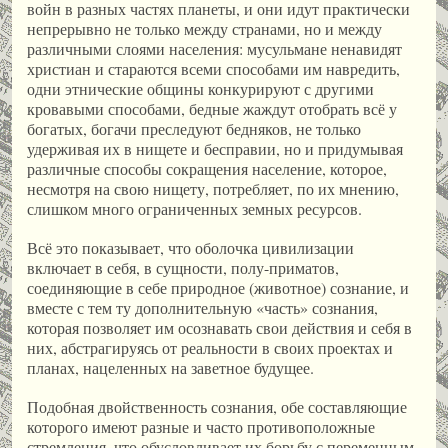
войн в разных частях планеты, и они идут практически
непрерывно не только между странами, но и между
различными слоями населения: мусульмане ненавидят
христиан и стараются всеми способами им навредить,
одни этнические общины конкурируют с другими
кровавыми способами, бедные жаждут отобрать всё у
богатых, богачи преследуют бедняков, не только
удерживая их в нищете и бесправии, но и придумывая
различные способы сокращения население, которое,
несмотря на свою нищету, потребляет, по их мнению,
слишком много ограниченных земных ресурсов.
Всё это показывает, что оболочка цивилизации
включает в себя, в сущности, полу-приматов,
соединяющие в себе природное (животное) сознание, и
вместе с тем ту дополнительную «часть» сознания,
которая позволяет им осознавать свои действия и себя в
них, абстрагируясь от реальности в своих проектах и
планах, нацеленных на заветное будущее.
Подобная двойственность сознания, обе составляющие
которого имеют разные и часто противоположные
стремления, что обусловливает их борьбу с переменным