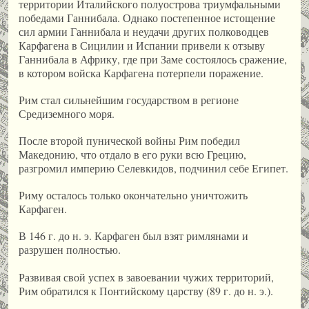
территории Италийского полуострова триумфальными
победами Ганнибала. Однако постепенное истощение
сил армии Ганнибала и неудачи других полководцев
Карфагена в Сицилии и Испании привели к отзыву
Ганнибала в Африку, где при Заме состоялось сражение,
в котором войска Карфагена потерпели поражение.
Рим стал сильнейшим государством в регионе
Средиземного моря.
После второй пунической войны Рим победил
Македонию, что отдало в его руки всю Грецию,
разгромил империю Селевкидов, подчинил себе Египет.
Риму осталось только окончательно уничтожить
Карфаген.
В 146 г. до н. э. Карфаген был взят римлянами и
разрушен полностью.
Развивая свой успех в завоевании чужих территорий,
Рим обратился к Понтийскому царству (89 г. до н. э.).