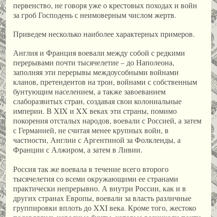
первенство, не говоря уже о крестовых походах и войн
за гроб Господень с неимоверным числом жертв.
Приведем несколько наиболее характерных примеров.
Англия и Франция воевали между собой с редкими
перерывами почти тысячелетие – до Наполеона,
заполняя эти перерывы междоусобными войнами
кланов, претендентов на трон, войнами с собственным
бунтующим населением, а также завоеванием
слаборазвитых стран, создавая свои колониальные
империи. В XIX и XX веках эти страны, помимо
покорения отсталых народов, воевали с Россией, а затем
с Германией, не считая менее крупных войн, в
частности, Англии с Аргентиной за Фолкленды, а
Франции с Алжиром, а затем в Ливии.
Россия так же воевала в течение всего второго
тысячелетия со всеми окружающими ее странами
практически непрерывно. А внутри России, как и в
других странах Европы, воевали за власть различные
группировки вплоть до XXI века. Кроме того, жестоко