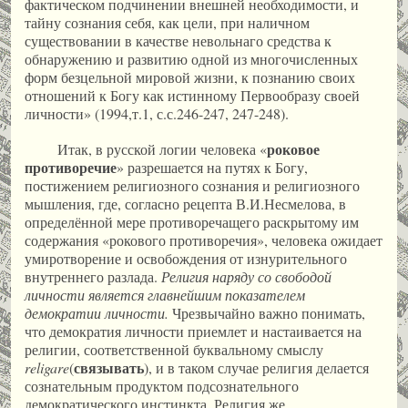
фактическом подчинении внешней необходимости, и
тайну сознания себя, как цели, при наличном
существовании в качестве невольнаго средства к
обнаружению и развитию одной из многочисленных
форм безцельной мировой жизни, к познанию своих
отношений к Богу как истинному Первообразу своей
личности» (1994,т.1, с.с.246-247, 247-248).
роковое
Итак, в русской логии человека «
противоречие
» разрешается на путях к Богу,
постижением религиозного сознания и религиозного
мышления, где, согласно рецепта В.И.Несмелова, в
определённой мере противоречащего раскрытому им
содержания «рокового противоречия», человека ожидает
умиротворение и освобождения от изнурительного
внутреннего разлада.
Религия наряду со свободой
личности является главнейшим показателем
демократии личности.
Чрезвычайно важно понимать,
что демократия личности приемлет и настаивается на
религии, соответственной буквальному смыслу
связывать
religare
(
), и в таком случае религия делается
сознательным продуктом подсознательного
демократического инстинкта. Религия же,