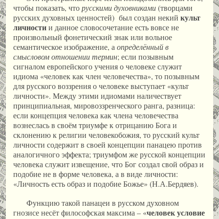
чтобы показать, что
русскими духовниками
(творцами
культ
русских духовных ценностей) был создан некий
личности
и данное словосочетание есть вовсе не
произвольный фонетический знак или вольное
семантическое изображение, а
определённый в
смысловом отношении термин
; если позывным
сигналом европейского учения о человеке служит
идиома «человек как член человечества», то позывным
для русского воззрения о человеке выступает «культ
личности». Между этими идиомами наличествует
принципиальная, мировоззренческого ранга, разница:
если концепция человека как члена человечества
вознеслась в своём триумфе к отрицанию Бога и
склонению к религии человекобожия, то русский культ
личности содержит в своей концепции панацею против
аналогичного эффекта; триумфом же русской концепции
человека служит извещение, что Бог создал свой образ и
подобие не в форме человека, а в виде личности:
«Личность есть образ и подобие Божье» (Н.А.Бердяев).
Функцию такой панацеи в русском духовном
человек условие
гнозисе несёт философская максима – «