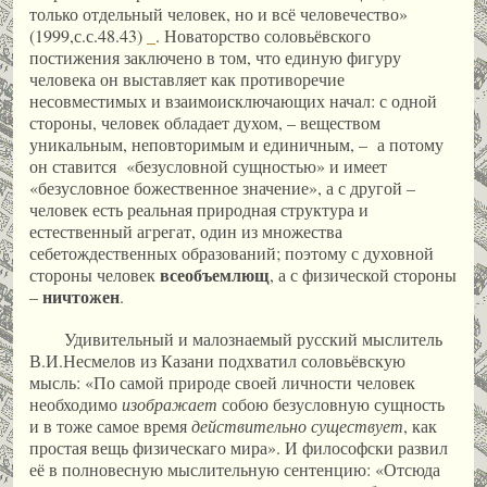
только отдельный человек, но и всё человечество»
(1999,с.с.48.43)
_
. Новаторство соловьёвского
постижения заключено в том, что единую фигуру
человека он выставляет как противоречие
несовместимых и взаимоисключающих начал: с одной
стороны, человек обладает духом, – веществом
уникальным, неповторимым и единичным, – а потому
он ставится «безусловной сущностью» и имеет
«безусловное божественное значение», а с другой –
человек есть реальная природная структура и
естественный агрегат, один из множества
себетождественных образований; поэтому с духовной
всеобъемлющ
стороны человек
, а с физической стороны
ничтожен
–
.
Удивительный и малознаемый русский мыслитель
В.И.Несмелов из Казани подхватил соловьёвскую
мысль: «По самой природе своей личности человек
необходимо
изображает
собою безусловную сущность
и в тоже самое время
действительно существует
, как
простая вещь физическаго мира». И философски развил
её в полновесную мыслительную сентенцию: «Отсюда