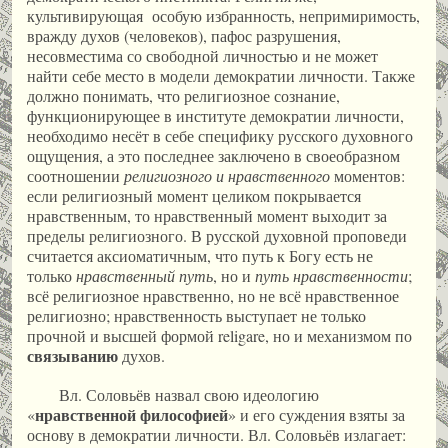
культивирующая особую избранность, непримиримость,
вражду духов (человеков), пафос разрушения,
несовместима со свободной личностью и не может
найти себе место в модели демократии личности. Также
должно понимать, что религиозное сознание,
функционирующее в институте демократии личности,
необходимо несёт в себе специфику русского духовного
ощущения, а это последнее заключено в своеобразном
соотношении
религиозного и нравственного
моментов:
если религиозный момент целиком покрывается
нравственным, то нравственный момент выходит за
пределы религиозного. В русской духовной проповеди
считается аксиоматичным, что путь к Богу есть не
только
нравственный путь
, но и
путь нравственности
;
всё религиозное нравственно, но не всё нравственное
религиозно; нравственность выступает не только
прочной и высшей формой religare, но и механизмом по
связыванию
духов.
Вл. Соловьёв назвал свою идеологию
нравственной философией
«
» и его суждения взяты за
основу в демократии личности. Вл. Соловьёв излагает: