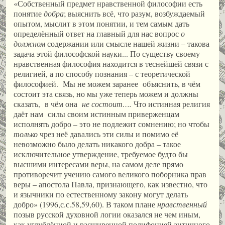
«Собственный предмет нравственной философии есть
понятие
добра
; выяснить всё, что разум, возбуждаемый
опытом, мыслит в этом понятии, и тем самым дать
определённый ответ на главный для нас вопрос
о
должном
содержании или смысле нашей жизни – такова
задача этой философской науки... По существу своему
нравственная философия находится в теснейшей связи с
религией, а по способу познания – с теоретической
философией. Мы не можем заранее объяснить, в чём
состоит эта связь, но мы уже теперь можем и должны
сказать, в чём она
не состоит….
Что истинная религия
даёт нам силы своим истинным приверженцам
исполнять добро – это не подлежит сомнению; но чтобы
только
чрез неё давались эти силы и помимо её
невозможно было делать никакого добра – такое
исключительное утверждение, требуемое будто бы
высшими интересами веры, на самом деле прямо
противоречит учению самого великого поборника прав
веры – апостола Павла, признающего, как известно, что
и язычники по естественному закону могут делать
добро» (1996,с.с.58,59,60). В таком плане
нравственный
позыв русской духовной логии оказался не чем иным,
как углублённой и расширенной полифонией античного