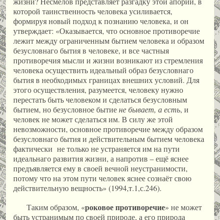
жизни? Несмелов представляет разгадку этой апории, в
которой таинственность человека усиливается,
формируя новый подход к познанию человека, и он
утверждает: «Оказывается, что основное противоречие
лежит между ограниченным бытием человека и образом
безусловнаго бытия в человеке, и все частныя
противоречия мысли и жизни возникают из стремления
человека осуществить идеальный образ безусловнаго
бытия в необходимых границах внешних условий. Для
этого осуществления, разумеется, человеку нужно
перестать быть человеком и сделаться безусловным
бытием, но безусловное бытие
не бывает, а есть
, и
человек не может сделаться им. В силу же этой
невозможности, основное противоречие между образом
безусловнаго бытия и действительным бытием человека
фактически не только не устраняется им на пути
идеальнаго развития жизни, а напротив – ещё яснее
предъявляется ему в своей вечной неустранимости,
потому что на этом пути человек яснее сознаёт свою
действительную вещность» (1994,т.1,с.246).
роковое противоречие
Таким образом, «
» не может
быть устранимым по своей природе, а его природа