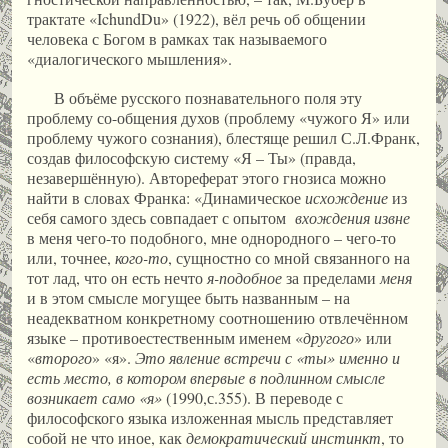
трактате «IchundDu» (1922), вёл речь об общении
человека с Богом в рамках так называемого
«диалогического мышления».
В объёме русского познавательного поля эту
проблему со-общения духов (проблему «чужого Я» или
проблему чужого сознания), блестяще решил С.Л.Франк,
создав философскую систему «Я – Ты» (правда,
незавершённую). Автореферат этого гнозиса можно
найти в словах Франка: «Динамическое
исхождение
из
себя самого здесь совпадает с опытом
вхождения извне
в меня чего-то подобного, мне однородного – чего-то
или, точнее,
кого-то
, сущностно со мной связанного на
тот лад, что он есть нечто
я-подобное
за пределами
меня
и в этом смысле могущее быть названным – на
неадекватном конкретному соотношению отвлечённом
языке – противоестественным именем «
другого
» или
«
второго
» «я».
Это явление встречи с «ты» именно и
есть место, в котором впервые в подлинном смысле
возникает само «я»
(1990,с.355). В переводе с
философского языка изложенная мысль представляет
собой не что иное, как
демократический инстинкт
, то