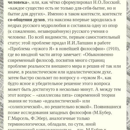
человека
», или, как чётко сформулировал Н.О.Лосский,
«каждое существо есть не только для-себя-бытие, но и
бытие для других». Именно в таком контексте, контексте
со-общения духов
, эта максима впервые зародилась в
недрах русского мудролюбия и составила одну из опор
(к сожалению, незавершённую) русского учения о
человеке. По всей видимости, первым самостоятельный
статус этой проблеме придал И.И.Лапшин в работе
«Проблема «чужого Я» в новейшей философии» (1910),
где во вводной части автор замечает: «Обыкновенно
современный философ, посвятив много страниц
проблеме реальности внешнего мира и решив её так или
иначе, в реалистическом или идеалистическом духе,
затем быстро скользит по вопросу о «чужом Я», как
будто ясное и убедительное решение этого вопроса
может быть достигнуто в несколько минут. А между тем
этот вопрос – «ахиллесова пята» современной теории
знания не только «идеалистической» или
«солипсической», но решительно всякой». Появившиеся
позже исследования западных философов (М.Бубер,
Г.Марсель, Ф.Эбер), аналогичные только
терминологически, обладали, по сути, иной
гностической направленностью, – так, М.Бубер в