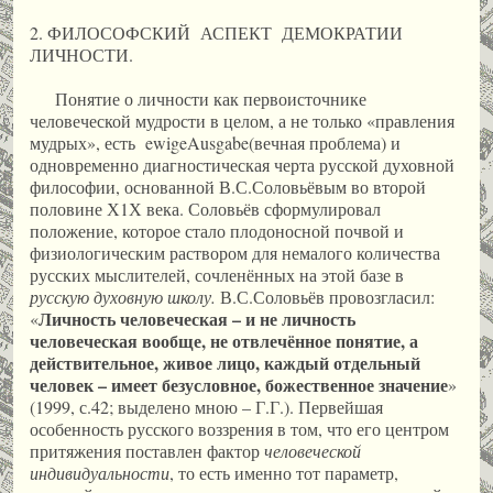
2. ФИЛОСОФСКИЙ АСПЕКТ ДЕМОКРАТИИ
ЛИЧНОСТИ.
Понятие о личности как первоисточнике
человеческой мудрости в целом, а не только «правления
мудрых», есть ewigeAusgabe(вечная проблема) и
одновременно диагностическая черта русской духовной
философии, основанной В.С.Соловьёвым во второй
половине Х1Х века. Соловьёв сформулировал
положение, которое стало плодоносной почвой и
физиологическим раствором для немалого количества
русских мыслителей, сочленённых на этой базе в
русскую духовную школу.
В.С.Соловьёв провозгласил:
Личность человеческая – и не личность
«
человеческая вообще, не отвлечённое понятие, а
действительное, живое лицо, каждый отдельный
человек – имеет безусловное, божественное значение
»
(1999, с.42; выделено мною – Г.Г.). Первейшая
особенность русского воззрения в том, что его центром
притяжения поставлен фактор
человеческой
индивидуальности
, то есть именно тот параметр,