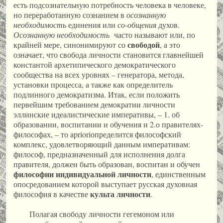
есть подсознательную потребность человека в человеке,
но переработанную сознанием в
осознанную
необходимость
единения или
со-общения
духов.
Осознанную необходимость
часто называют или, по
свободой
крайней мере, синонимируют со
, а это
означает, что свобода личности становится главнейшей
константой архетипического демократического
сообщества на всех уровнях – генератора, метода,
установки процесса, а также как определитель
подлинного демократизма. Итак, если положить
первейшим требованием демократии личности
эллинские идеалистические императивы, – 1. об
образовании, воспитании и обучения и 2.о правителях-
философах, – то aprioriопределится философский
комплекс, удовлетворяющий данным императивам:
философ, предназначенный для исполнения долга
правителя, должен быть образован, воспитан и обучен
философии индивидуальной личности
, единственным
опосредованием которой выступает русская духовная
культа личности
философия в качестве
.
Полагая свободу личности гегемоном или