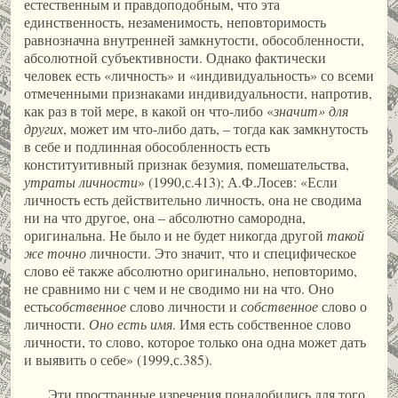
естественным и правдоподобным, что эта
единственность, незаменимость, неповторимость
равнозначна внутренней замкнутости, обособленности,
абсолютной субъективности. Однако фактически
человек есть «личность» и «индивидуальность» со всеми
отмеченными признаками индивидуальности, напротив,
как раз в той мере, в какой он что-либо «
значит» для
других
, может им что-либо дать, – тогда как замкнутость
в себе и подлинная обособленность есть
конституитивный признак безумия, помешательства,
утраты личности
» (1990,с.413); А.Ф.Лосев: «Если
личность есть действительно личность, она не сводима
ни на что другое, она – абсолютно самородна,
оригинальна. Не было и не будет никогда другой
такой
же точно
личности. Это значит, что и специфическое
слово её также абсолютно оригинально, неповторимо,
не сравнимо ни с чем и не сводимо ни на что. Оно
есть
собственное
слово личности и
собственное
слово о
личности.
Оно есть имя
. Имя есть собственное слово
личности, то слово, которое только она одна может дать
и выявить о себе» (1999,с.385).
Эти пространные изречения понадобились для того,