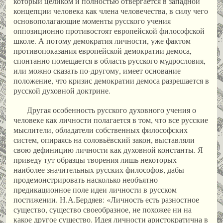
который целиком и полностью отвергается в западной
концепции человека как члена человечества, в силу чего
основополагающие моменты русского учения
оппозиционно противостоят европейской философской
школе. А потому демократия личности, уже фактом
противопоказания европейской демократии демоса,
спонтанно помещается в область русского мудрословия,
или можно сказать по-другому, имеет основание
положение, что кризис демократии демоса разрешается в
русской духовной доктрине.
Другая особенность русского духовного учения о
человеке как личности полагается в том, что все русские
мыслители, обладатели собственных философских
систем, опираясь на соловьёвский закон, выставляли
свою дефиницию личности как духовной константы. Я
приведу тут образцы творения лишь некоторых
наиболее значительных русских философов, дабы
продемонстрировать насколько необъятно
предикационное поле идеи личности в русском
постижении. Н.А.Бердяев: «Личность есть разностное
существо, существо своеобразное, не похожее ни на
какое другое существо. Идея личности аристократична в