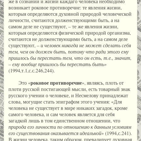
же в сознании и жизни каждаго человека необходимо
возникает роковое противоречие: те явления жизни,
которыя определяются духовной природой человеческой
личности, считаются долженствующими быть, а на
самом деле не существуют, – те же явления жизни,
которыя определяются физической природой организма,
считаются не долженствующими быть, а на самом деле
существуют, –
и человек никогда не может сделать себя
тем, чем он должен быть, потому что ради этого ему
пришлось бы перестать тем, что он есть, т.е., значит,
– ему вообще пришлось бы перестать быть
»
(1994,т.1,с.с.246,244).
роковое противоречие
Это «
», являясь, плоть от
плоти русской постигающей мысли, есть товарный знак
русского учении о человеке, и Несмелову принадлежат
слова, могущие стать эпиграфом этого учения: «Для
человека не существует в мире никаких загадок, кроме
самого человека, и сам человек является для себя
загадкой лишь в том единственном отношении, что
природа его личности по отношению к данным условиям
его существования оказывается идеальной
» (1994,с.241).
В жизни человека, таким образом, превалирует духовная