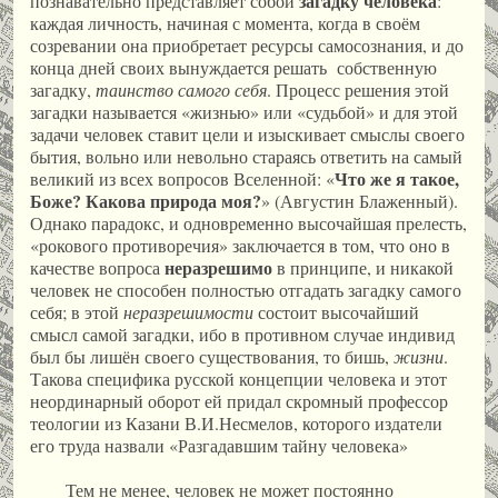
загадку человека
познавательно представляет собой
:
каждая личность, начиная с момента, когда в своём
созревании она приобретает ресурсы самосознания, и до
конца дней своих вынуждается решать собственную
загадку,
таинство самого себя
. Процесс решения этой
загадки называется «жизнью» или «судьбой» и для этой
задачи человек ставит цели и изыскивает смыслы своего
бытия, вольно или невольно стараясь ответить на самый
Что же я такое,
великий из всех вопросов Вселенной: «
Боже? Какова природа моя?
» (Августин Блаженный).
Однако парадокс, и одновременно высочайшая прелесть,
«рокового противоречия» заключается в том, что оно в
неразрешимо
качестве вопроса
в принципе, и никакой
человек не способен полностью отгадать загадку самого
себя; в этой
неразрешимости
состоит высочайший
смысл самой загадки, ибо в противном случае индивид
был бы лишён своего существования, то бишь,
жизни
.
Такова специфика русской концепции человека и этот
неординарный оборот ей придал скромный профессор
теологии из Казани В.И.Несмелов, которого издатели
его труда назвали «Разгадавшим тайну человека»
Тем не менее, человек не может постоянно