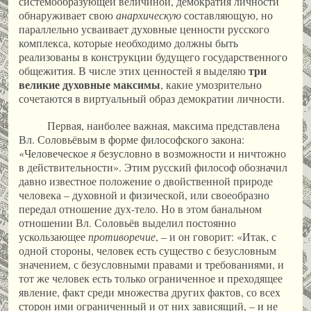
системообразующей величиной, демократия личности
обнаруживает свою
анархическую
составляющую, но
параллельно усваивает духовные ценности русского
комплекса, которые необходимо должны быть
реализованы в конструкции будущего государственного
три
общежития. В числе этих ценностей я выделяю
великие духовные максимы
, какие умозрительно
сочетаются в виртуальный образ демократии личности.
Первая, наиболее важная, максима представлена
Вл. Соловьёвым в форме философского закона:
«Человеческое
я
безусловно в возможности и ничтожно
в действительности». Этим русский философ обозначил
давно известное положение о двойственной природе
человека – духовной и физической, или своеобразно
передал отношение дух-тело. Но в этом банальном
отношении Вл. Соловьёв выделил постоянно
ускользающее
противоречие
, – и он говорит: «Итак, с
одной стороны, человек есть существо с безусловным
значением, с безусловными правами и требованиями, и
тот же человек есть только ограниченное и преходящее
явление, факт среди множества других фактов, со всех
сторон ими ограниченный и от них зависящий, – и не