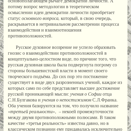
основополагающем рычаге демократии личности. А
потому вопрос методологии в теоретическом
осмыслении идеи демократии личности приобретает
статус
основного вопроса,
который, в свою очередь,
раскрывается в нетривиальном рассмотрении процесса
взаимодействия и взаимоотношения
противоположностей.
Русское духовное воззрение не успело образовать
гнозис о взаимодействии противоположностей в
концептуально-целостном виде, по причине того, что
русская духовная школа была подвергнута погрому со
стороны большевистской власти в момент своего
творческого подъёма. До сих пор это постижение
существует в виде двух разрозненных учений, каждое из
которых само по себе представляет высшее достижение
русской проникающей мысли:
учения о Софии
отца
С.Н.Булгакова и
учения о непостижимом
С.Л.Франка.
Оба учения базируются на том, что получило название
«
третьей реальности
», – некоей промежуточности
между двумя противоположными полюсами. В таком
качестве «третья реальность» известна давно, но в
классическом познании ему придавалась исключительно