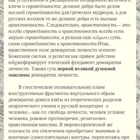
клича о
справедливости
; делание добра было делом
высшей справедливости
для греческих мудрецов, а для
русских волхвов то же делание добра есть
высшая
нравственность
. Следовательно,
нравственность – это
всегда справедливость и нравственность всегда есть
мерило справедливости
,
а религия (как
religare
) суть
сплав справедливости и нравственности.
Итак,
нравственное поле демократии личности осенено
Божеским светом, и религия как прямое действие
religareформирует этический фундамент демократии
первой великой духовной
личности. Такова суть
максимы
демократии личности.
В гностическом (познавательном) плане
конструктивные фрагменты виртуального образа
демократии демоса взяты из теоретических разделов
анархического учения и русской концепции о
человеке,– как-то: свобода личности, человек условие
человека, роковое противоречие, религиозно-
нравственная максима. В мировоззренческой же
плоскости эти отвлечения приобретают значимые и
конечные (самостоятельные) контуры, переплетаясь при