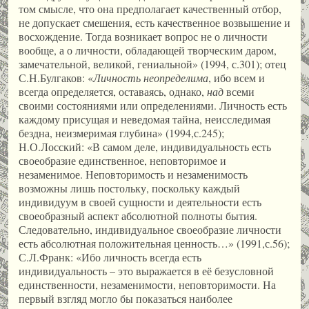
том смысле, что она предполагает качественный отбор,
не допускает смешения, есть качественное возвышение и
восхождение. Тогда возникает вопрос не о личности
вообще, а о личности, обладающей творческим даром,
замечательной, великой, гениальной» (1994, с.301); отец
С.Н.Булгаков: «
Личность неопределима
, ибо всем и
всегда определяется, оставаясь, однако,
над
всеми
своими состояниями или определениями. Личность есть
каждому присущая и неведомая тайна, неисследимая
бездна, неизмеримая глубина» (1994,с.245);
Н.О.Лосский: «В самом деле, индивидуальность есть
своеобразие единственное, неповторимое и
незаменимое. Неповторимость и незаменимость
возможны лишь постольку, поскольку каждый
индивидуум в своей сущности и деятельности есть
своеобразный аспект абсолютной полноты бытия.
Следовательно, индивидуальное своеобразие личности
есть абсолютная положительная ценность…» (1991,с.56);
С.Л.Франк: «Ибо личность всегда есть
индивидуальность – это выражается в её безусловной
единственности, незаменимости, неповторимости. На
первый взгляд могло бы показаться наиболее