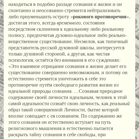
находиться в подобно разладе сознания и жизни и он
спонтанно и неосознанно стремится нейтрализовать
рокового противоречия
либо приуменьшить остроту «
»,
достигая этого, всегда
временного
, состояния
посредством склонения к идеальному либо реальному
полюсу, предпочитая духовно-идеальное либо реально-
вещественное существование. Несмелов, как типичный
представитель русской духовной школы, интересуется
только духовной стороной, а другая, как чистая
психология, остаётся без внимания в его суждениях:
«Это взаимное отрицание сознания и жизни делает его
существование совершенно невозможным, и потому он
естественно стремится уничтожить в себе это
противоречие путём свободнаго развития жизни из
идеальной природы сознания. …Сознавая природное
содержание своей личности идеальным, человек в этой
самой идеальности сознаёт свою личность, как
реальный
образ такой совершенной Личности, бытие которой
вполне совпадает с ея сознанием. По содержанию же
этого сознания он естественно вступает на путь
религиозного мышления и естественно пытается
раскрыть тайну сознания в себе свободы, при