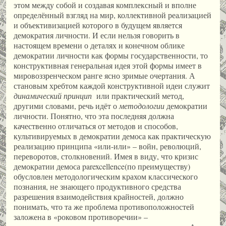
этом между собой и создавая комплексный и вполне
определённый взгляд на мир, коллективной реализацией
и объективизацией которого в будущем является
демократия личности. И если нельзя говорить в
настоящем времени о деталях и конечном облике
демократии личности как формы государственности, то
конструктивная генеральная идея этой формы имеет в
мировоззренческом ранге ясно зримые очертания. А
становым хребтом каждой конструктивной идеи служит
динамический принцип
или практический метод,
другими словами, речь идёт о
методологии
демократии
личности. Понятно, что эта последняя должна
качественно отличаться от методов и способов,
культивируемых в демократии демоса как практическую
реализацию принципа «или-или» – войн, революций,
переворотов, столкновений. Имея в виду, что кризис
демократии демоса parexcellence(по преимуществу)
обусловлен методологическим крахом классического
познания, не знающего продуктивного средства
разрешения взаимодействия крайностей, должно
понимать, что та же проблема противоположностей
заложена в «роковом противоречии» –