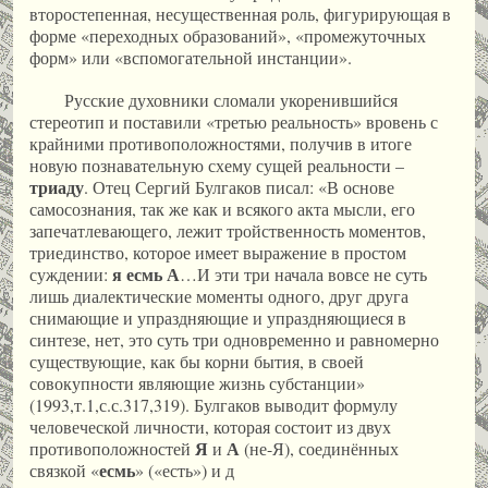
второстепенная, несущественная роль, фигурирующая в
форме «переходных образований», «промежуточных
форм» или «вспомогательной инстанции».
Русские духовники сломали укоренившийся
стереотип и поставили «третью реальность» вровень с
крайними противоположностями, получив в итоге
новую познавательную схему сущей реальности –
триаду
. Отец Сергий Булгаков писал: «В основе
самосознания, так же как и всякого акта мысли, его
запечатлевающего, лежит тройственность моментов,
триединство, которое имеет выражение в простом
я есмь А
суждении:
…И эти три начала вовсе не суть
лишь диалектические моменты одного, друг друга
снимающие и упраздняющие и упраздняющиеся в
синтезе, нет, это суть три одновременно и равномерно
существующие, как бы корни бытия, в своей
совокупности являющие жизнь субстанции»
(1993,т.1,с.с.317,319). Булгаков выводит формулу
человеческой личности, которая состоит из двух
Я
А
противоположностей
и
(не-Я), соединённых
есмь
связкой «
» («есть») и д