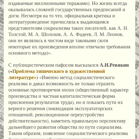
издаваемые миллионными тиражами). Но жизнь всегда
оказывалась сложней государственных предписаний и
догм. Несмотря на то что, официальная критика и
литературоведение причисляла к выдающимся
представителям соцреализма таких писателей, как А. Н.
Толстой, М. А. Шолохов, А. А. Фадеев, Л. М. Леонов,
они не являлись в чистом виде таковыми (хотя
некоторые их произведения вполне отвечали требования
основного метода)».
А.И.Ревякин
С публицистическим пафосом высказался
(«
Проблема типического в художественной
литературе»
)
«Именно метод социалистического
реализма и давал возможность не только отразить
основные противоречия эпохи (общественный характер
производства и частная капиталистическая форма
присвоения результатов труда), но и показать пути их
верного решения (ликвидация эксплуататорских
отношений, революционное переустройство
действительности), наметить правильную перспективу
дальнейшего развития общества по пути социализма.
Таким образом, появление социалистического реализма