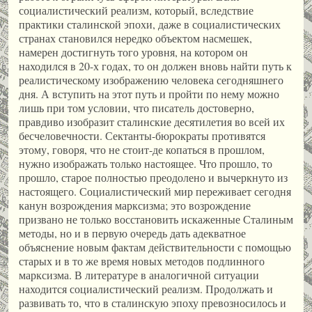
социалистический реализм, который, вследствие
практики сталинской эпохи, даже в социалистических
странах становился нередко объектом насмешек,
намерен достигнуть того уровня, на котором он
находился в 20-х годах, то он должен вновь найти путь к
реалистическому изображению человека сегодняшнего
дня. А вступить на этот путь и пройти по нему можно
лишь при том условии, что писатель достоверно,
правдиво изобразит сталинские десятилетия во всей их
бесчеловечности. Сектанты-бюрократы противятся
этому, говоря, что не стоит-де копаться в прошлом,
нужно изображать только настоящее. Что прошло, то
прошло, старое полностью преодолено и вычеркнуто из
настоящего. Социалистический мир переживает сегодня
канун возрождения марксизма; это возрождение
призвано не только восстановить искаженные Сталиным
методы, но и в первую очередь дать адекватное
объяснение новым фактам действительности с помощью
старых и в то же время новых методов подлинного
марксизма. В литературе в аналогичной ситуации
находится социалистический реализм. Продолжать и
развивать то, что в сталинскую эпоху превозносилось и