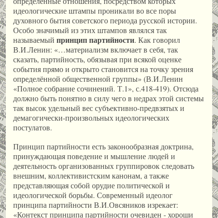
определённые отношения, посредством которых
идеологические штампы проникали во все поры
духовного бытия советского периода русской истории.
Особо значимый из этих штампов являлся так
принцип партийности
называемый
. Как говорил
В.И.Ленин: «…материализм включает в себя, так
сказать, партийность, обязывая при всякой оценке
события прямо и открыто становится на точку зрения
определённой общественной группы» (В.И.Ленин
«Полное собрание сочинений. Т.1», с.418-419). Отсюда
должно быть понятно в силу чего в недрах этой системы
так высок удельный вес субъективно-предвзятых и
демагогически-произвольных идеологических
постулатов.
Принцип партийности есть законообразная доктрина,
принуждающая поведение и мышление людей и
деятельность организованных группировок следовать
внешним, коллективистским канонам, а также
представляющая собой орудие политической и
идеологической борьбы. Современный идеолог
принципа партийности В.И.Овсяников изрекает:
«Контекст принципа партийности очевиден - хороши