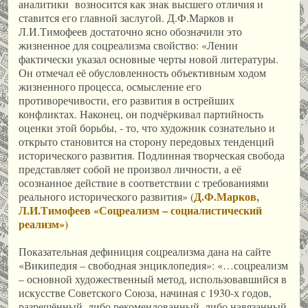
аналитики возносится как знак высшего отличия и
ставится его главной заслугой. Д.Ф.Марков и
Л.И.Тимофеев достаточно ясно обозначили это
жизненное для соцреализма свойство: «Ленин
фактически указал основные черты новой литературы.
Он отмечал её обусловленность объективным ходом
жизненного процесса, осмысление его
противоречивости, его развития в острейших
конфликтах. Наконец, он подчёркивал партийность
оценки этой борьбы, - то, что художник сознательно и
открыто становится на сторону передовых тенденций
исторического развития. Подлинная творческая свобода
представляет собой не произвол личности, а её
осознанное действие в соответствии с требованиями
Д.Ф.Марков,
реального исторического развития» (
Л.И.Тимофеев «Соцреализм – социалистический
реализм»
)
Показательная дефиниция соцреализма дана на сайте
«Википедия – свободная энциклопедия»: «…соцреализм
– основной художественный метод, использовавшийся в
искусстве Советского Союза, начиная с 1930-х годов,
разрешённый, либо рекомендованный, либо навязанный