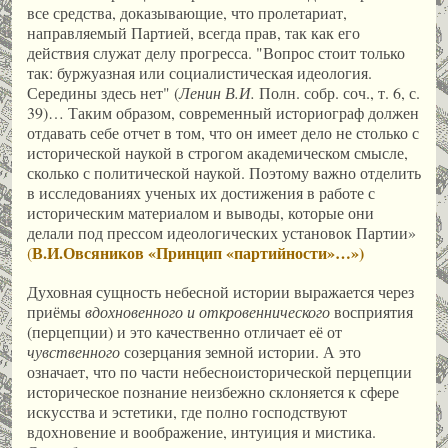
все средства, доказывающие, что пролетариат,
направляемый Партией, всегда прав, так как его
действия служат делу прогресса. "Вопрос стоит только
так: буржуазная или социалистическая идеология.
Середины здесь нет" (
Ленин В.И.
Полн. собр. соч., т. 6, с.
39)… Таким образом, современный историограф должен
отдавать себе отчет в том, что он имеет дело не столько с
исторической наукой в строгом академическом смысле,
сколько с политической наукой. Поэтому важно отделить
в исследованиях ученых их достижения в работе с
историческим материалом и выводы, которые они
делали под прессом идеологических установок Партии»
В.И.Овсяников «Принцип «партийности»…»)
(
Духовная сущность небесной истории выражается через
приёмы
вдохновенного и откровеннического
восприятия
(перцепции) и это качественно отличает её от
чувственного
созерцания земной истории. А это
означает, что по части небесноисторической перцепции
историческое познание неизбежно склоняется к сфере
искусства и эстетики, где полно господствуют
вдохновение и воображение, интуиция и мистика.