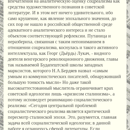
впечатления на аналитическую оценку соцреализма как
средства художественного познания в советской
литературе. И в этом нет ничего удивительного, ибо
само крушение, как явление эпохального значения, до
сих пор не нашло в российской общественной среде
адекватного аналитического интереса и не стало
объектом соответствующей рефлексии. Путаница и
неразбериха, связанная с таким непониманием в
отношении соцреализма, коснулась и такого активного
интеллектуала, как Георг (Дьёрдь) Лукач, - видного
деятеля венгерского революционного движения, главы
так называемой Будапештской школы западных
марксистов, которого Н.А.Бердяев назвал «самым
умным из коммунистических писателей, обнаруживший
большую тонкость мысли» Но даже такой
высокоаттестованный мыслитель ограничивает крах
советской идеологии лишь «кризисом сталинизма», а
потому исповедует реанимацию социалистического
реализма: «Сегодня центральной проблемой
социалистического реализма является критический
пересмотр сталинской эпохи. Это, разумеется, главная
задача всей социалистической идеологии; в данной
работе я ограничусь сферой литературы. Если