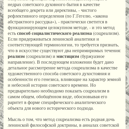
недрах советского духовного бытия в качестве
всеобщего декрета или директивы, - чистого
рефлективного определения (по Г.Гегелю, «закона
абстрактного рассудка»), - практически светится в
функционирующем целокупном методе, - и это метод
способ социалистического реализма
есть
(соцреализм).
Если придерживаться ленинской аналитики и
соответствующей терминологии, то требуется признать,
что в искусстве существуют два непримиримых течения:
реализм
мистицизм
(соцреализм) и
(буржуазное
направление). В последующем изложении будет дано
детальное рассмотрение метода соцреализма в качестве
художественного способа советского духостояния и
особенности его генезиса, влияющие на характер земной
и небесной истории советского времени. Но
предварительно необходимо показать соцреализм в
самом общем, обобщённом виде, обосновывая его
раритет в форме специфического аналитического
объекта для нового исторического подхода.
Мысль о том, что метод соцреализма есть родная дочь
ленинской философской доктрины, в анналах советской