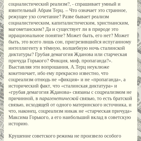
социалистический реализм?, - спрашивает умный и
язвительный Абрам Терц. – Что означает это странное,
режущее ухо сочетание? Разве бывает реализм
социалистическим, капиталистическим, христианским,
магометанским? Да и существует ли в природе это
иррациональное понятие? Может быть, его нет? Может
быть, это всего лишь сон, пригрезившийся испуганному
интеллигенту в тёмную, волшебную ночь сталинской
диктатуры? Грубая демагогия Жданова или старческая
причуда Горького? Фикция, миф, пропаганда?».
Выставляя эти вопрошания, А.Терц неуклюже
кокетничает, ибо ему прекрасно известно, что
соцреализм отнюдь не «фикция» и не «пропаганда», а
исторический факт, что «сталинская диктатура» и
«грубая демагогия Жданова» связаны с соцреализмом не
причинной, в
парагенетической
связью, то есть братской
связью, исходящей от одного материнского источника, и
что, наконец, соцреализм никак не «старческая причуда»
Максима Горького, а его наибольший вклад в советскую
историю.
Крушение советского режима не произвело особого