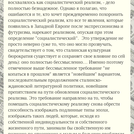
восхвалялось как социалистический реализм, - дело
полностью безнадежное. Однако я полагаю, что
ошибаются и те, кто хочет преждевременно похоронить
социалистический реализм, кто все те явления, которые
появились в Западной Европе после экспрессионизма и
футуризма, нарекают реализмом, опуская при этом
определение "социалистический". Это утверждение не
просто неверно (уже то, что оно могло прозвучать,
свидетельствует о том, что сталинская культурная
бюрократия существует и сохраняет свое влияние по сей
день): оно полностью бессмысленно… Именно поэтому
отмеченное выше бессмысленное требование "не
копаться в прошлом" является "новейшим" вариантом,
последовательным продолжением сталинско-
ждановской литературной политики, новейшим
препятствием на пути обновления социалистического
реализма. Это требование направлено на то, чтобы
помешать социалистическому реализму снова обрести
способность изображать подлинные типы эпохи,
изображать таких людей, которые, исходя из
собственной индивидуальности и собственного
жизненного пути, занимали бы свойственную им
позицию по отношению к малым и большим проблемам