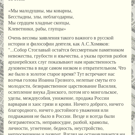
«Мы малодушны, мы коварны,
Бесстыдны, злы, неблагодарны,
Мы сердцем хладные скопцы,
Клеветники, рабы, глупцы»
Очень весомы заявления такого важного в русской
истории и философии деятеля, как А.С.Хомяков:
"...Собор Стоглавый остаётся бессмертным памятником
невежества, грубости и язычества, а указы против разбоя
архиерейских слуг показывают нам нравственность
духовенства в виде самом низком и отвратительном. Что
же было в золотое старое время? Тут встречают нас
волчья голова Иоанна Грозного, нелепые смуты его
молодости, безнравственное царствование Василия,
ослепление внука Донского, потом иго монгольское,
уделы, междоусобия, унижение, продажа России
варварам и хаос грязи и крови. Ничего доброго, ничего
благородного, ничего достойного уважения или
подражания не было в России. Везде и всегда были
безграмотность, неправосудие, разбой, крамолы,
личности, угнетение, бедность, неустройство,
непросвещение и разврат. Взгляд не останавливается ни