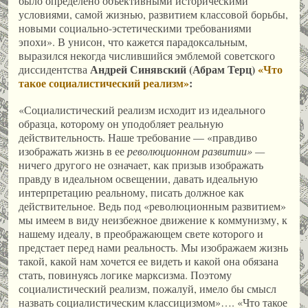
было определено объективными историческими
условиями, самой жизнью, развитием классовой борьбы,
новыми социально-эстетическими требованиями
эпохи». В унисон, что кажется парадоксальным,
выразился некогда числившийся эмблемой советского
Андрей Синявский (Абрам Терц)
«Что
диссидентства
такое социалистический реализм»
:
«Социалистический реализм исходит из идеального
образца, которому он уподобляет реальную
действительность. Наше требование — «правдиво
изображать жизнь в ее
революционном развитии» —
ничего другого не означает, как призыв изображать
правду в идеальном освещении, давать идеальную
интерпретацию реальному, писать должное как
действительное. Ведь под «революционным развитием»
мы имеем в виду неизбежное движение к коммунизму, к
нашему идеалу, в преображающем свете которого и
предстает перед нами реальность. Мы изображаем жизнь
такой, какой нам хочется ее видеть и какой она обязана
стать, повинуясь логике марксизма. Поэтому
социалистический реализм, пожалуй, имело бы смысл
назвать социалистическим классицизмом»…. «Что такое