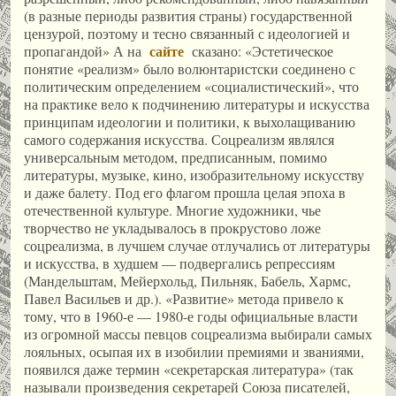
(в разные периоды развития страны) государственной
цензурой, поэтому и тесно связанный с идеологией и
сайте
пропагандой» А на
сказано: «Эстетическое
понятие «реализм» было волюнтаристски соединено с
политическим определением «социалистический», что
на практике вело к подчинению литературы и искусства
принципам идеологии и политики, к выхолащиванию
самого содержания искусства. Соцреализм являлся
универсальным методом, предписанным, помимо
литературы, музыке, кино, изобразительному искусству
и даже балету. Под его флагом прошла целая эпоха в
отечественной культуре. Многие художники, чье
творчество не укладывалось в прокрустово ложе
соцреализма, в лучшем случае отлучались от литературы
и искусства, в худшем — подвергались репрессиям
(Мандельштам, Мейерхольд, Пильняк, Бабель, Хармс,
Павел Васильев и др.). «Развитие» метода привело к
тому, что в 1960-е — 1980-е годы официальные власти
из огромной массы певцов соцреализма выбирали самых
лояльных, осыпая их в изобилии премиями и званиями,
появился даже термин «секретарская литература» (так
называли произведения секретарей Союза писателей,