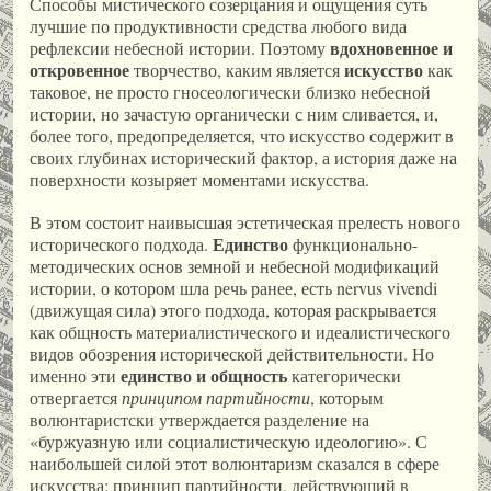
Способы мистического созерцания и ощущения суть
лучшие по продуктивности средства любого вида
вдохновенное и
рефлексии небесной истории. Поэтому
откровенное
искусство
творчество, каким является
как
таковое, не просто гносеологически близко небесной
истории, но зачастую органически с ним сливается, и,
более того, предопределяется, что искусство содержит в
своих глубинах исторический фактор, а история даже на
поверхности козыряет моментами искусства.
В этом состоит наивысшая эстетическая прелесть нового
Единство
исторического подхода.
функционально-
методических основ земной и небесной модификаций
истории, о котором шла речь ранее, есть nervus vivendi
(движущая сила) этого подхода, которая раскрывается
как общность материалистического и идеалистического
видов обозрения исторической действительности. Но
единство и общность
именно эти
категорически
отвергается
принципом партийности
, которым
волюнтаристски утверждается разделение на
«буржуазную или социалистическую идеологию». С
наибольшей силой этот волюнтаризм сказался в сфере
искусства: принцип партийности, действующий в