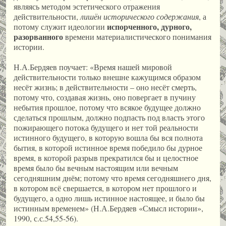
являясь методом эстетического отражения
действительности,
лишён исторического содержания
, а
испорченного, дурного,
потому служит идеологии
разорванного
времени материалистического понимания
истории.
Н.А.Бердяев поучает: «Время нашей мировой
действительности только внешне кажущимся образом
несёт жизнь; в действительности – оно несёт смерть,
потому что, создавая жизнь, оно повергает в пучину
небытия прошлое, потому что всякое будущее должно
сделаться прошлым, должно подпасть под власть этого
пожирающего потока будущего и нет той реальности
истинного будущего, в которую вошла бы вся полнота
бытия, в которой истинное время победило бы дурное
время, в которой разрыв прекратился бы и целостное
время было бы вечным настоящим или вечным
сегодняшним днём; потому что время сегодняшнего дня,
в котором всё свершается, в котором нет прошлого и
будущего, а одно лишь истинное настоящее, и было бы
истинным временем» (Н.А.Бердяев «Смысл истории»,
1990, с.с.54,55-56).