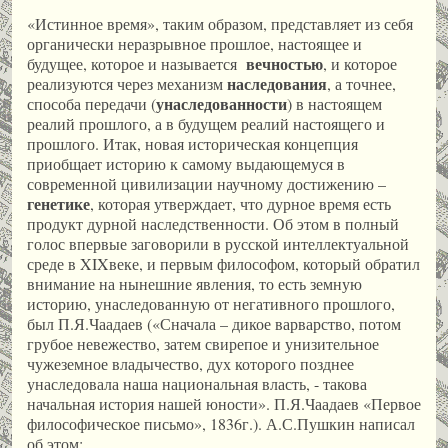
«Истинное время», таким образом, представляет из себя
органически неразрывное прошлое, настоящее и
вечностью
будущее, которое и называется
, и которое
наследования
реализуются через механизм
, а точнее,
унаследованности
способа передачи (
) в настоящем
реалий прошлого, а в будущем реалий настоящего и
прошлого. Итак, новая историческая концепция
приобщает историю к самому выдающемуся в
современной цивилизации научному достижению –
генетике
, которая утверждает, что дурное время есть
продукт дурной наследственности. Об этом в полный
голос впервые заговорили в русской интеллектуальной
среде в XIXвеке, и первым философом, который обратил
внимание на нынешние явления, то есть земную
историю, унаследованную от негативного прошлого,
был П.Я.Чаадаев («Сначала – дикое варварство, потом
грубое невежество, затем свирепое и унизительное
чужеземное владычество, дух которого позднее
унаследовала наша национальная власть, - такова
начальная история нашей юности». П.Я.Чаадаев «Первое
философическое письмо», 1836г.). А.С.Пушкин написал
об этом: