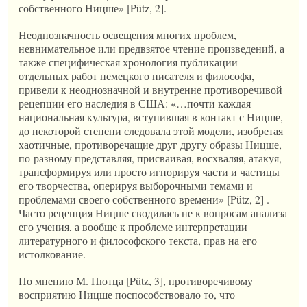
собственного Ницше» [Pütz, 2].
Неоднозначность освещения многих проблем,
невнимательное или предвзятое чтение произведений, а
также специфическая хронология публикации
отдельных работ немецкого писателя и философа,
привели к неоднозначной и внутренне противоречивой
рецепции его наследия в США: «…почти каждая
национальная культура, вступившая в контакт с Ницше,
до некоторой степени следовала этой модели, изобретая
хаотичные, противоречащие друг другу образы Ницше,
по-разному представляя, присваивая, восхваляя, атакуя,
трансформируя или просто игнорируя части и частицы
его творчества, оперируя выборочными темами и
проблемами своего собственного времени» [Pütz, 2] .
Часто рецепция Ницше сводилась не к вопросам анализа
его учения, а вообще к проблеме интерпретации
литературного и философского текста, прав на его
истолкование.
По мнению М. Пютца [Pütz, 3], противоречивому
восприятию Ницше поспособствовало то, что