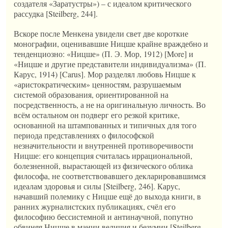
создателя «Заратустры») – с идеалом критического
рассудка [Steilberg, 244].
Вскоре после Менкена увидели свет две короткие
монографии, оценивавшие Ницше крайне враждебно и
тенденциозно: «Ницше» (П. Э. Мор, 1912) [More] и
«Ницше и другие представители индивидуализма» (П.
Карус, 1914) [Carus]. Мор разделял любовь Ницше к
«аристократическим» ценностям, разрушаемым
системой образования, ориентированной на
посредственность, а не на оригинальную личность. Во
всём остальном он подверг его резкой критике,
основанной на штампованных и типичных для того
периода представлениях о философской
незначительности и внутренней противоречивости
Ницше: его концепция считалась иррациональной,
болезненной, вырастающей из физического облика
философа, не соответствовавшего декларировавшимся
идеалам здоровья и силы [Steilberg, 246]. Карус,
начавший полемику с Ницше ещё до выхода книги, в
ранних журналистских публикациях, счёл его
философию бессистемной и антинаучной, попутно
обвиняя Ницше в мании величия и безумии [Steilberg,