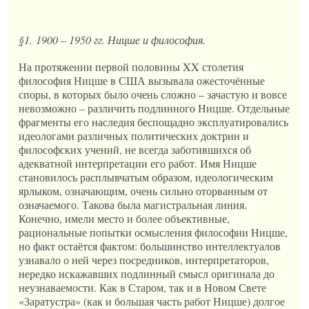
§1.
1900 – 1950 гг. Ницше и философия.
На протяжении первой половины XX столетия
философия Ницше в США вызывала ожесточённые
споры, в которых было очень сложно – зачастую и вовсе
невозможно – различить подлинного Ницше. Отдельные
фрагменты его наследия беспощадно эксплуатировались
идеологами различных политических доктрин и
философских учений, не всегда заботившихся об
адекватной интерпретации его работ. Имя Ницше
становилось расплывчатым образом, идеологическим
ярлыком, означающим, очень сильно оторванным от
означаемого. Такова была магистральная линия.
Конечно, имели место и более объективные,
рациональные попытки осмысления философии Ницше,
но факт остаётся фактом: большинство интеллектуалов
узнавало о ней через посредников, интерпретаторов,
нередко искажавших подлинный смысл оригинала до
неузнаваемости. Как в Старом, так и в Новом Свете
«Заратустра» (как и большая часть работ Ницше) долгое