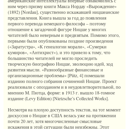
американские интеллектуалы впервые ознакомились с
ним через призму книги Макса Нордау «Вырождение»
(1892) [Nordau], существенно искажавшей ницшеанские
представления. Книга вышла за год до появления
первого перевода немецкого философа – поэтому
отношение к загадочной фигуре Ницше у многих
читателей было неверным и предвзятым. Помимо этого,
первыми были опубликованы поздние произведения
(«Заратустра», «К генеалогии морали», «Сумерки
кумиров», «Антихрист»), и это привело к тому, что
большинство читателей не могло проследить
творческую биографию Ницше, эволюцию идей, ход
развития мысли. «Разнообразные финансовые и
организационные проблемы» [Pütz, 4] помешали
изданию полного собрания сочинений Ницше. Проект
реализовали с опозданием и в неудовлетворительной, по
мнению М. Пютца, форме: в 1913 г. вышло 18-томное
издание (Levy Edition) [Nietzsche’s Collected Works].
Несмотря на плохую доступность текстов, на тот момент
дискуссия о Ницше в США велась уже на протяжении
почти 20 лет, хотя многочисленные смысловые
искажения в этой ситуации были неизбежны. Этот