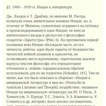
§2.
1900 – 1950 гг. Ницше и литература.
Дж. Лондон и Т. Драйзер, по мнению М. Пютца,
испытали очень значительное влияние Ницше, но, в
отличие от Менкена, сознательно игравшего на публику
и пропагандировавшего идеи Ницше, не внесли
значительного вклада в дискуссии о философии
создателя «Заратустры» [Pütz, 6]. На протяжении первой
половины века Ницше обсуждали часто, но его
личность, работы, идеи были скрыты от большинства
читателей войной штампов и идеологем, не
оставлявших места вдумчивому, тщательному анализу
корпуса текстов философа: его отрицательное
отношение к «измам» парадоксальным образом
использовали для их же подпитки [Schenkel, 181]. Тем не
менее, как это было показано в сборнике «Ницше в
американской литературе и мысли» [Nietzsche in
American Literature and Thought], воздействие, оказанное
Ницше на американскую литературу (на Ю. О’Нила, Э.
Хемингуэя, Э. Паунда, Т.С. Элиота, Э.Э. Каммингса, У.
Стивенса и др. авторов), было вполне систематично,
хотя, конечно, далеко не всегда приходится говорить о