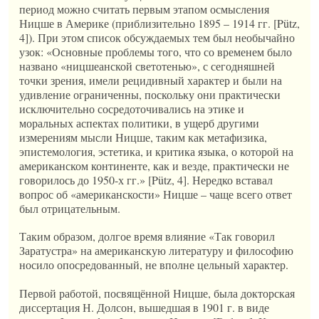
период можно считать первым этапом осмысления
Ницше в Америке (приблизительно 1895 – 1914 гг. [Pütz,
4]). При этом список обсуждаемых тем был необычайно
узок: «Основные проблемы того, что со временем было
названо «ницшеанской светотенью», с сегодняшней
точки зрения, имели рецидивный характер и были на
удивление ограниченны, поскольку они практически
исключительно сосредоточивались на этике и
моральных аспектах политики, в ущерб другими
измерениям мысли Ницше, таким как метафизика,
эпистемология, эстетика, и критика языка, о которой на
американском континенте, как и везде, практически не
говорилось до 1950-х гг.» [Pütz, 4]. Нередко вставал
вопрос об «американскости» Ницше – чаще всего ответ
был отрицательным.
Таким образом, долгое время влияние «Так говорил
Заратустра» на американскую литературу и философию
носило опосредованный, не вполне цельный характер.
Первой работой, посвящённой Ницше, была докторская
диссертация Н. Долсон, вышедшая в 1901 г. в виде