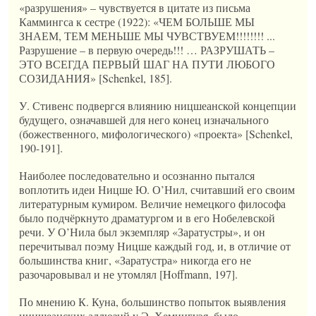
«разрушения» – чувствуется в цитате из письма
Каммингса к сестре (1922): «ЧЕМ БОЛЬШЕ МЫ
ЗНАЕМ, ТЕМ МЕНЬШЕ МЫ ЧУВСТВУЕМ!!!!!!!! ...
Разрушение – в первую очередь!!! … РАЗРУШАТЬ –
ЭТО ВСЕГДА ПЕРВЫЙ ШАГ НА ПУТИ ЛЮБОГО
СОЗИДАНИЯ» [Schenkel, 185].
У. Стивенс подвергся влиянию ницшеанской концепции
будущего, означавшей для него конец изначального
(божественного, мифологического) «проекта» [Schenkel,
190-191].
Наиболее последовательно и осознанно пытался
воплотить идеи Ницше Ю. О’Нил, считавший его своим
литературным кумиром. Величие немецкого философа
было подчёркнуто драматургом и в его Нобелевской
речи. У О’Нила был экземпляр «Заратустры», и он
перечитывал поэму Ницше каждый год, и, в отличие от
большинства книг, «Заратустра» никогда его не
разочаровывал и не утомлял [Hoffmann, 197].
По мнению К. Куна, большинство попыток выявления
ницшеанских аллюзий у Э. Хемингуэя, было