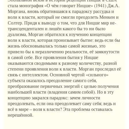
стала монография «О чём говорит Ницше» (1941) Дж.А.
Моргана, вновь обратившаяся к парадоксу рассудка и
воли к власти, который не смогли преодолеть Менкен и
Солтер. Придя к выводу о том, что для Ницше мир не-
трансцендентален и лишён какого бы то ни было
дуализма, Морган обратился к изучению концепции
воли к власти, которая пронизывает бытие: ведь если бы
жизнь обосновывалась только самой жизнью, это
привело бы к неразличению реальности, её замкнутости
в самой себе. Все проявления бытия у Ницше
оказываются сводимыми к разному количеству, разной
степени проявления воли к власти. Морган проследил её
связь с интеллектом. Основной чертой «сильного»
субъекта оказалось преодоление самого себя,
преобразование первичных энергий с целью получения
наибольшей власти (владения самим собой). Но в эту
концепцию закрался парадокс: зачем личности
преодолевать, если она преодолевает саму себя; ведь и
всё в мире – воля к власти? Эта проблема оставалась
нерешённой.