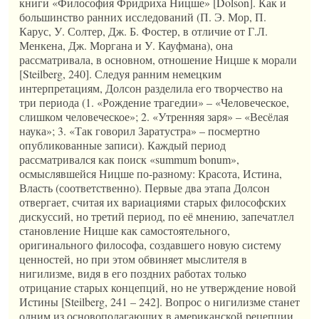
книги «Философия Фридриха Ницше» [Dolson]. Как и
большинство ранних исследований (П. Э. Мор, П.
Карус, У. Солтер, Дж. Б. Фостер, в отличие от Г.Л.
Менкена, Дж. Моргана и У. Кауфмана), она
рассматривала, в основном, отношение Ницше к морали
[Steilberg, 240]. Следуя ранним немецким
интерпретациям, Долсон разделила его творчество на
три периода (1. «Рождение трагедии» – «Человеческое,
слишком человеческое»; 2. «Утренняя заря» – «Весёлая
наука»; 3. «Так говорил Заратустра» – посмертно
опубликованные записи). Каждый период
рассматривался как поиск «summum bonum»,
осмыслявшейся Ницше по-разному: Красота, Истина,
Власть (соответственно). Первые два этапа Долсон
отвергает, считая их вариациями старых философских
дискуссий, но третий период, по её мнению, запечатлел
становление Ницше как самостоятельного,
оригинального философа, создавшего новую систему
ценностей, но при этом обвиняет мыслителя в
нигилизме, видя в его поздних работах только
отрицание старых концепций, но не утверждение новой
Истины [Steilberg, 241 – 242]. Вопрос о нигилизме станет
одним из основополагающих в американской рецепции