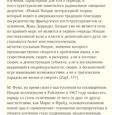
изучения, характерные для этого периода, в
постструктурализме наметилось радикальное смещение
акцентов: «Новый Ницше литературной теории,
который вошёл в американскую традицию благодаря
посредничеству французских постструктуралистов (в
основном, Жака Деррида), больше уже не является (или,
по крайней мере, не является в первую очередь) Ницше
инстинктивной воли к власти и дионисийского духа; он
становится более эпистемологическим,
метатекстуальным Ницше, значение которого
преимущественно сводится к проблемам языка, а не
существования; скорее, к риторике, а не к поэтике;
скорее, к деконструкции субъекта, а не к восхвалению
выдающейся индивидуальности; скорее, к бесконечной
игре языковыми возможностями, а не к трагическим
парадоксам жизни и смерти» [Zapf, 337].
М. Фуко, во время своего выступления на посвящённом
Ницше коллоквиуме в Ройомоне в 1967 году назвал его,
наряду со столь отличными от него (и друг от друга)
мыслителями, как Маркс и Фрейд, основоположником
новой эры в герменевтике: отношение интерпретатора и
объекта изучения стало подвижным, неоднозначным,