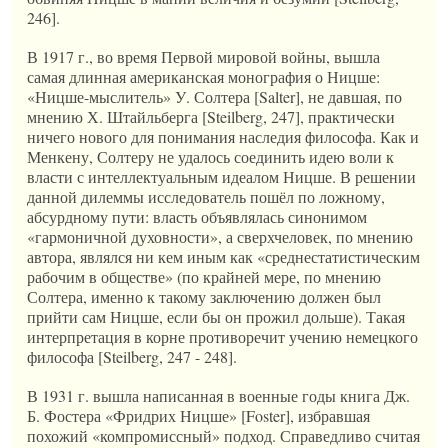
246].
В 1917 г., во время Первой мировой войны, вышла
самая длинная американская монография о Ницше:
«Ницше-мыслитель» У. Солтера [Salter], не давшая, по
мнению Х. Штайльберга [Steilberg, 247], практически
ничего нового для понимания наследия философа. Как и
Менкену, Солтеру не удалось соединить идею воли к
власти с интеллектуальным идеалом Ницше. В решении
данной дилеммы исследователь пошёл по ложному,
абсурдному пути: власть объявлялась синонимом
«гармоничной духовности», а сверхчеловек, по мнению
автора, являлся ни кем иным как «среднестатистическим
рабочим в обществе» (по крайней мере, по мнению
Солтера, именно к такому заключению должен был
прийти сам Ницше, если бы он прожил дольше). Такая
интерпретация в корне противоречит учению немецкого
философа [Steilberg, 247 - 248].
В 1931 г. вышла написанная в военные годы книга Дж.
Б. Фостера «Фридрих Ницше» [Foster], избравшая
похожий «компромиссный» подход. Справедливо считая