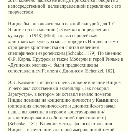
непосредственной, целенаправленной перекличке с его
творчеством.
Ницше был исключительно важной фигурой для Т.С.
Элиота: по его мнению («Заметки к определению
культуры» (1948) [Eliot], только европейская
христианская культура могла породить Ницше, и само
отрицание христианства он считал явлением
специфически европейским [Schenkel, 179]. По мнению
Ф.Р. Карла, Пруфрок (а также Моберли и герой Рильке в
«Дуинских элегиях»), были предвосхищены
сопоставлением Гамлета с Дионисом [Schenkel, 182].
Э.Э. Каммингс испытал очень сильное влияние Ницше.
У него был собственный экземпляр «Так говорил
Заратустра», в котором он оставил немало пометок.
Ницше повлиял на концепцию личности у Каммингса
(оппозиция аполлонического и дионисийского начал
нашла выражение в игровом конструировании/
деконструировании собственной идентичности)
[Schenkel, 184]. Влияние метода философствования
Ницше – в сочетании со старой американской темой