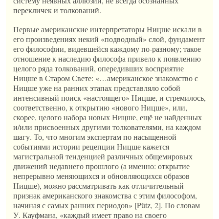
систему неявных аллюзий, не всегда осознанных
перекличек и толкований.
Первые американские интерпретаторы Ницше искали в
его произведениях некий «подводный» слой, фундамент
его философии, видевшейся каждому по-разному; такое
отношение к наследию философа привело к появлению
целого ряда толкований, опередивших восприятие
Ницше в Старом Свете: «…американское знакомство с
Ницше уже на ранних этапах представляло собой
интенсивный поиск «настоящего» Ницше, и стремилось,
соответственно, к открытию «нового Ницше», или,
скорее, целого набора новых Ницше, ещё не найденных
и/или присвоенных другими толкователями, на каждом
шагу. То, что многим экспертам по насыщенной
событиями истории рецепции Ницше кажется
магистральной тенденцией различных общемировых
движений недавнего прошлого (а именно: открытие
непрерывно меняющихся и обновляющихся образов
Ницше), можно рассматривать как отличительный
признак американского знакомства с этим философом,
начиная с самых ранних периодов» [Pütz, 2]. По словам
У. Кауфмана, «каждый имеет право на своего