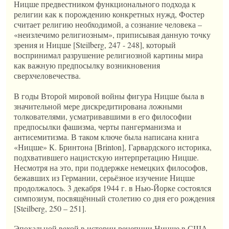
Ницше предвестником функционального подхода к
религии как к порождению конкретных нужд, Фостер
считает религию необходимой, а сознание человека –
«неизлечимо религиозным», приписывая данную точку
зрения и Ницше [Steilberg, 247 - 248], который
воспринимал разрушение религиозной картины мира
как важную предпосылку возникновения
сверхчеловечества.
В годы Второй мировой войны фигура Ницше была в
значительной мере дискредитирована ложными
толкователями, усматривавшими в его философии
предпосылки фашизма, черты пангерманизма и
антисемитизма. В таком ключе была написана книга
«Ницше» К. Бринтона [Brinton], Гарвардского историка,
подхватившего нацистскую интерпретацию Ницше.
Несмотря на это, при поддержке немецких философов,
бежавших из Германии, серьёзное изучение Ницше
продолжалось. 3 декабря 1944 г. в Нью-Йорке состоялся
симпозиум, посвящённый столетию со дня его рождения
[Steilberg, 250 – 251].
Эпохальной вехой в истории рецепции Ницше в США