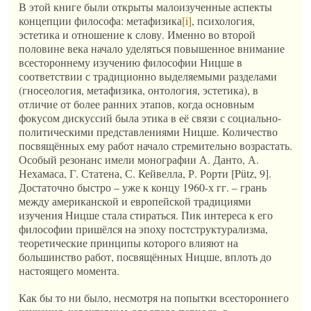
В этой книге были открыты малоизученные аспекты
концепции философа: метафизика
[i]
, психология,
эстетика и отношение к слову. Именно во второй
половине века начало уделяться повышенное внимание
всестороннему изучению философии Ницше в
соответствии с традиционно выделяемыми разделами
(гносеология, метафизика, онтология, эстетика), в
отличие от более ранних этапов, когда основным
фокусом дискуссий была этика в её связи с социально-
политическими представлениями Ницше. Количество
посвящённых ему работ начало стремительно возрастать.
Особый резонанс имели монографии А. Данто, А.
Нехамаса, Г. Статена, С. Кейвелла, Р. Рорти [Pütz, 9].
Достаточно быстро – уже к концу 1960-х гг. – грань
между американской и европейской традициями
изучения Ницше стала стираться. Пик интереса к его
философии пришёлся на эпоху постструктурализма,
теоретические принципы которого влияют на
большинство работ, посвящённых Ницше, вплоть до
настоящего момента.
Как бы то ни было, несмотря на попытки всестороннего