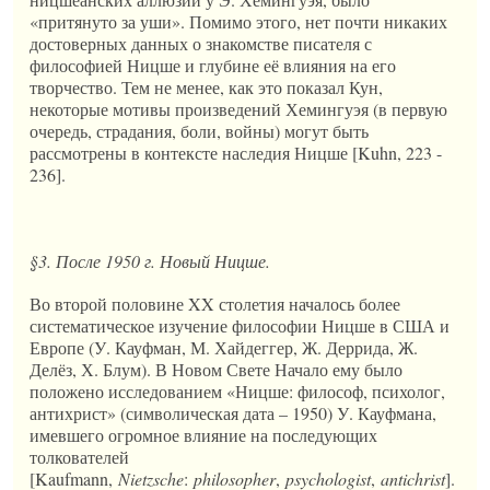
«притянуто за уши». Помимо этого, нет почти никаких
достоверных данных о знакомстве писателя с
философией Ницше и глубине её влияния на его
творчество. Тем не менее, как это показал Кун,
некоторые мотивы произведений Хемингуэя (в первую
очередь, страдания, боли, войны) могут быть
рассмотрены в контексте наследия Ницше [Kuhn, 223 -
236].
§3. После 1950 г. Новый Ницше.
Во второй половине XX столетия началось более
систематическое изучение философии Ницше в США и
Европе (У. Кауфман, М. Хайдеггер, Ж. Деррида, Ж.
Делёз, Х. Блум). В Новом Свете Начало ему было
положено исследованием «Ницше: философ, психолог,
антихрист» (символическая дата – 1950) У. Кауфмана,
имевшего огромное влияние на последующих
толкователей
[Kaufmann,
Nietzsche
:
philosopher
,
psychologist
,
antichrist
].