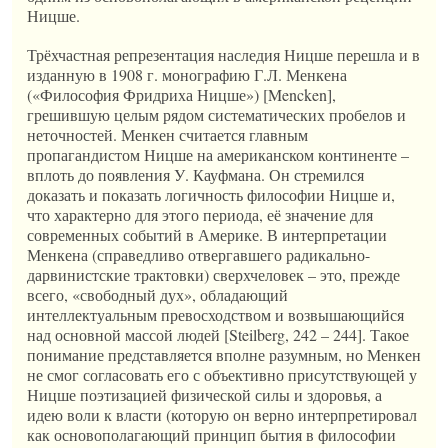
Ницше.
Трёхчастная репрезентация наследия Ницше перешла и в
изданную в 1908 г. монографию Г.Л. Менкена
(«Философия Фридриха Ницше») [Mencken],
грешившую целым рядом систематических пробелов и
неточностей. Менкен считается главным
пропагандистом Ницше на американском континенте –
вплоть до появления У. Кауфмана. Он стремился
доказать и показать логичность философии Ницше и,
что характерно для этого периода, её значение для
современных событий в Америке. В интерпретации
Менкена (справедливо отвергавшего радикально-
дарвинистские трактовки) сверхчеловек – это, прежде
всего, «свободный дух», обладающий
интеллектуальным превосходством и возвышающийся
над основной массой людей [Steilberg, 242 – 244]. Такое
понимание представляется вполне разумным, но Менкен
не смог согласовать его с объективно присутствующей у
Ницше поэтизацией физической силы и здоровья, а
идею воли к власти (которую он верно интерпретировал
как основополагающий принцип бытия в философии