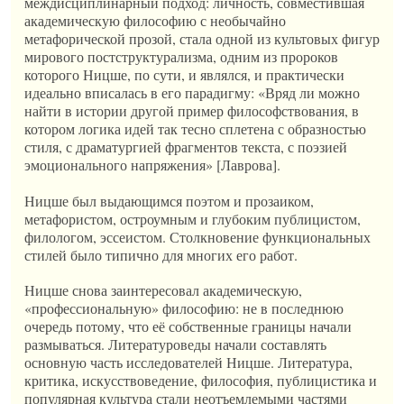
междисциплинарный подход: личность, совместившая
академическую философию с необычайно
метафорической прозой, стала одной из культовых фигур
мирового постструктурализма, одним из пророков
которого Ницше, по сути, и являлся, и практически
идеально вписалась в его парадигму: «Вряд ли можно
найти в истории другой пример философствования, в
котором логика идей так тесно сплетена с образностью
стиля, с драматургией фрагментов текста, с поэзией
эмоционального напряжения» [Лаврова].
Ницше был выдающимся поэтом и прозаиком,
метафористом, остроумным и глубоким публицистом,
филологом, эссеистом. Столкновение функциональных
стилей было типично для многих его работ.
Ницше снова заинтересовал академическую,
«профессиональную» философию: не в последнюю
очередь потому, что её собственные границы начали
размываться. Литературоведы начали составлять
основную часть исследователей Ницше. Литература,
критика, искусствоведение, философия, публицистика и
популярная культура стали неотъемлемыми частями