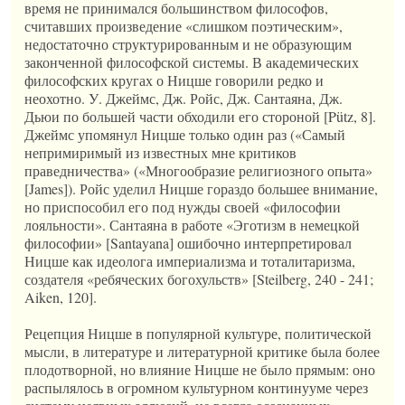
время не принимался большинством философов,
считавших произведение «слишком поэтическим»,
недостаточно структурированным и не образующим
законченной философской системы. В академических
философских кругах о Ницше говорили редко и
неохотно. У. Джеймс, Дж. Ройс, Дж. Сантаяна, Дж.
Дьюи по большей части обходили его стороной [Pütz, 8].
Джеймс упомянул Ницше только один раз («Самый
непримиримый из известных мне критиков
праведничества» («Многообразие религиозного опыта»
[James]). Ройс уделил Ницше гораздо большее внимание,
но приспособил его под нужды своей «философии
лояльности». Сантаяна в работе «Эготизм в немецкой
философии» [Santayana] ошибочно интерпретировал
Ницше как идеолога империализма и тоталитаризма,
создателя «ребяческих богохульств» [Steilberg, 240 - 241;
Aiken, 120].
Рецепция Ницше в популярной культуре, политической
мысли, в литературе и литературной критике была более
плодотворной, но влияние Ницше не было прямым: оно
распылялось в огромном культурном континууме через