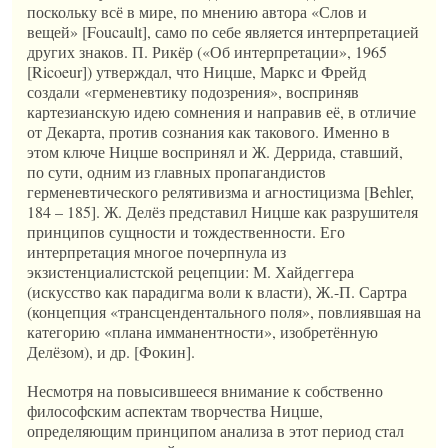
поскольку всё в мире, по мнению автора «Слов и
вещей» [Foucault], само по себе является интерпретацией
других знаков. П. Рикёр («Об интерпретации», 1965
[Ricoeur]) утверждал, что Ницше, Маркс и Фрейд
создали «герменевтику подозрения», восприняв
картезианскую идею сомнения и направив её, в отличие
от Декарта, против сознания как такового. Именно в
этом ключе Ницше воспринял и Ж. Деррида, ставший,
по сути, одним из главных пропагандистов
герменевтического релятивизма и агностицизма [Behler,
184 – 185]. Ж. Делёз представил Ницше как разрушителя
принципов сущности и тождественности. Его
интерпретация многое почерпнула из
экзистенциалистской рецепции: М. Хайдеггера
(искусство как парадигма воли к власти), Ж.-П. Сартра
(концепция «трансцендентального поля», повлиявшая на
категорию «плана имманентности», изобретённую
Делёзом), и др. [Фокин].
Несмотря на повысившееся внимание к собственно
философским аспектам творчества Ницше,
определяющим принципом анализа в этот период стал