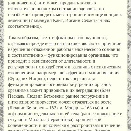
(одиночество), что может продлить жизнь в
относительно неплохом состоянии здоровья, но
неизбежно приводит к мизантропии и в конце концов к
деменции (Иммануил Кант, Иоганн Себастьян Бах
соответственно).
Таким образом, все эти факторы в совокупности,
отражаясь прежде всего на психике, являются причиной
нарушения отлаженной работы человеческого сознания
и соответственно – функционирования организма, что
приводит в зависимости от длительности и
регулярности их воздействия к различных психическим
отклонениям, например, шизофрении и мании величия
(Фридрих Ницше); недостаток энергии для
функционирования основных внутренних органов
организма может приводить к их деградации (Блез
Паскаль, Людвиг Бетховен); раннее погружение в
интенсивное творчество может отразиться на росте
(Людвиг Бетховен – 162 см, Моцарт – 163 см) или
деформации отдельных частей тела (раннее полысение и
сутулость Михаила Лермонтова), хронической
болезненности и психическим расстройствам в течение
жизни (Николай Гоголь, Фридрих Ницше, Людвиг