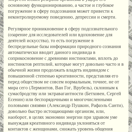
основному функционированию, а частое и глубокое
погружение в сферу подсознания может привести к
неконтролируемому поведению, депрессии и смерти.
Регулярное проникновение в сферу подсознательного
(озарение для исследователей или вдохновение для
деятелей искусства), то есть погружение в
беспредельные базы информации природного сознания
автоматически вводит данного индивида в
соприкосновение с древними инстинктами, вплоть до
инстинктов рептилий, которые могут довольно часто и в
обычной жизни продолжать владеть индивидом с
повышенной степенью креативности, представляя его
перед обществом не совсем нормальным, точнее, не от
мира сего (Лермонтов, Ван Гог, Врубель), склонным к
сумасбродству или эктравагантности (Бетховен, Сергей
Есенин) или беспорядочными и многочисленными
половыми связями (Александр Пушкин, Рафаэль Санти),
довольно быстро истощающими организм, или,
наоборот, в целях экономии энергии при здравом уме
вынуждая креативного индивида уклоняться от
контактов с женщинами, снижать уровень общения