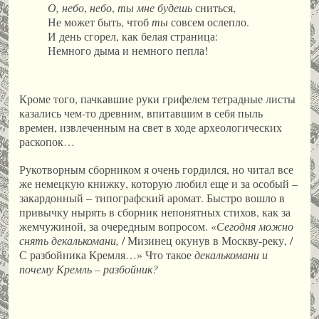
О, небо
,
небо
,
ты мне будешь
сниться,
Не может быть, чтоб
ты
совсем ослепло.
И день сгорел, как белая страница:
Немного дыма и немного пепла!
Кроме того, пачкавшие руки грифелем тетрадные листы
казались чем-то древним, впитавшим в себя пыль
времен, извлеченным на свет в ходе археологических
раскопок…
Рукотворным сборником я очень гордился, но читал все
же немецкую книжку, которую любил еще и за особый –
закардонный – типографский аромат. Быстро вошло в
привычку нырять в сборник непонятных стихов, как за
жемчужиной, за очередным вопросом. «
Сегодня можно
снять декалькомани,
/ Мизинец окунув в Москву-реку, /
С разбойника Кремля…» Что такое
декалькомани и
почему Кремль – разбойник?