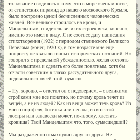
толкование сводилось к тому, что в мире очень многое,
от египетских пирамид до нашего московского Кремля,
было построено ценой бесчисленных человеческих
жизней. Все великое строилось на крови, и
Мандельштам, свидетель великих строек века, конечно,
именно это имел в виду. Я не соотнес дату написания
стихотворения (1922) с периодом сталинского Великого
Перелома (конец 1920-х), в том возрасте мне еще
попросту не хватало точных исторических познаний. Но
говорил я с предельной убежденностью, желая отстоять
Мандельштама и сделать его более понятным, хотя бы
отчасти советским в глазах рассудительного друга,
недовольного «всей этой заумью».
– Ну, хорошо, – ответил он с недоверием, – с великими
стройками мне все понятно, но почему кровь течет из
вещей, а не из людей? Как из вещи может течь кровь? Из
моего портфеля, ботинка или пенала, из вот этой
люстры или занавески может, по-твоему, хлестать
кровища? Твой Мандельштам что, того, сумасшедший?
Мы раздраженно отмахнулись друг от друга. Не