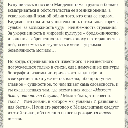
Вслушиваясь в поэзию Мандельштама, трудно и больно
всматриваться в обстоятельства ее возникновения, в
ускользающий земной облик того, кто стал ее горлом.
Видимо, это плата: за упоительность стиха такая горечь
судьбы, за возможность чуда – неизбежность страдания.
За укорененность в мировой культуре – бродяжничество
и гонения, заброшенность в свою эпоху и затерянность в
ней, за весомость и звучность имени – угрюмая
безымянность могилы…
Но когда, отрешившись от известного и неизвестного,
погружаешься только в стихи, едва намеченные контуры
биографии, изломы исторического ландшафта и
взвихрения эпохи уже не так важны, ибо проступает
главное – сущностное, то чем живет сама словесность, и
ты оказываешься там, где всему иная мера: «
Может
быть
,
это точка безумия
, / Может быть, это совесть
твоя / – Узел жизни, в котором мы узнаны / И развязаны
для бытия». Начинать разговор о Мандельштаме следует
из этой точки, ибо именно из нее и рождается
такая
поэзия.