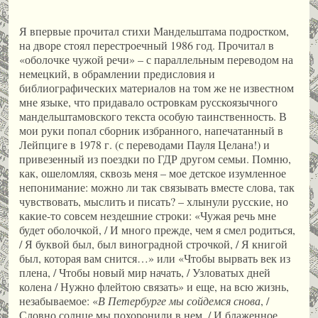
Я впервые прочитал стихи Мандельштама подростком,
на дворе стоял перестроечный 1986 год. Прочитал в
«оболочке чужой речи» – с параллельным переводом на
немецкий, в обрамлении предисловия и
библиографических материалов на том же не известном
мне языке, что придавало островкам русскоязычного
мандельштамовского текста особую таинственность. В
мои руки попал сборник избранного, напечатанный в
Лейпциге в 1978 г. (с переводами Пауля Целана!) и
привезенный из поездки по ГДР другом семьи. Помню,
как, ошеломляя, сквозь меня – мое детское изумленное
непонимание: можно ли так связывать вместе слова, так
чувствовать, мыслить и писать? – хлынули русские, но
какие-то совсем нездешние строки: «Чужая речь мне
будет оболочкой, / И много прежде, чем я смел родиться,
/ Я буквой был, был виноградной строчкой, / Я книгой
был, которая вам снится…» или «Чтобы вырвать век из
плена, / Чтобы новый мир начать, / Узловатых дней
колена / Нужно флейтою связать» и еще, на всю жизнь,
незабываемое: «
В Петербурге мы сойдемся снова
, /
Словно солнце мы похоронили в нем, / И блаженное,