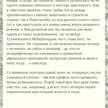
мифам, в полк
у
бы прибыло, шеренга удлинилась бы на
одного невинно убиенного и жестоко замученного. Как
в советские времена, точно грибы после дождя,
приумножались славные защитники и строители
страны, так в Перестройку из-под рыхлого талого снега
тут и там проступали все новые имена жертв кровавого
режима, и Мандельштам мог бы оказаться для меня
одним из таких подснежников, где-то между
Тухачевским и Мейерхольдом, чего, слава Богу, не
произошло. Не страшная, и тем величественная легенда
о мученике, но тайна и апокриф – да, что-то
апокрифическое по отношению к привычной,
официально признанной литературе привлекло меня к
нему тогда… и навсегда.
Со временем пепельно-серый налет на тетрадных листах
становился плотнее – мягкий грифель часто крошился,
буквы размазывались. Порой такой фон был даже очень
уместен, как, например, для вот этого четверостишия
поразительной кристальной ясности и силы: