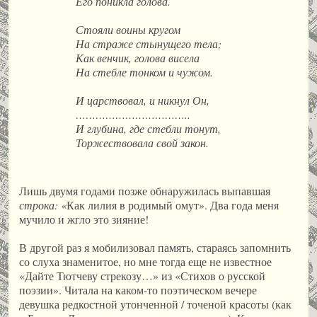
Его поникла голова.
Стояли воины кругом
На страже стынущего тела;
Как венчик, голова висела
На стебле тонком и чужом.
И царствовал, и никнул Он,
……………………………..
И глубина, где стебли тонут,
Торжествовала свой закон.
Лишь двумя годами позже обнаружилась выпавшая
строка: «
Как лилия в родимый омут». Два года меня
мучило и жгло это зияние!
В другой раз я мобилизовал память, стараясь запомнить
со слуха знаменитое, но мне тогда еще не известное
«Дайте Тютчеву стрекозу…» из «Стихов о русской
поэзии». Читала на каком-то поэтическом вечере
девушка редкостной утонченной / точеной красоты (как