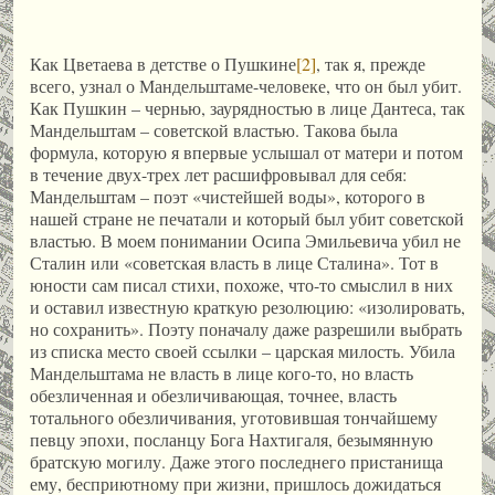
Как Цветаева в детстве о Пушкине
[2]
, так я, прежде
всего, узнал о Мандельштаме-человеке, что он был убит.
Как Пушкин – чернью, заурядностью в лице Дантеса, так
Мандельштам – советской властью. Такова была
формула, которую я впервые услышал от матери и потом
в течение двух-трех лет расшифровывал для себя:
Мандельштам – поэт «чистейшей воды», которого в
нашей стране не печатали и который был убит советской
властью. В моем понимании Осипа Эмильевича убил не
Сталин или «советская власть в лице Сталина». Тот в
юности сам писал стихи, похоже, что-то смыслил в них
и оставил известную краткую резолюцию: «изолировать,
но сохранить». Поэту поначалу даже разрешили выбрать
из списка место своей ссылки – царская милость. Убила
Мандельштама не власть в лице кого-то, но власть
обезличенная и обезличивающая, точнее, власть
тотального обезличивания, уготовившая тончайшему
певцу эпохи, посланцу Бога Нахтигаля, безымянную
братскую могилу. Даже этого последнего пристанища
ему, бесприютному при жизни, пришлось дожидаться