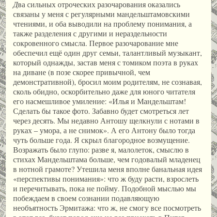
Д
ва сильных отроческих разочарования оказались
связаны у меня с регулярными мандельштамовскими
чтениями, и оба выводили на проблему понимания, а
также разделения с другими и нераздельности
сокровенного смысла. Первое разочарование мне
обеспечил ещё один друг семьи, талантливый музыкант,
который однажды, застав меня с томиком поэта в руках
на диване (в позе скорее привычной, чем
демонстративной), бросил моим родителям, не сознавая,
сколь обидно, оскорбительно даже для юного читателя
его насмешливое умиление: «Илья и Мандельштам!
Сделать бы такое фото. Забавно будет смотреться лет
через десять. Мы недавно Антошу щелкнули с нотами в
руках – умора, а не снимок». А его Антону было тогда
чуть больше года. Я скрыл благородное возмущение.
Возражать было глупо: разве я, малолеток, смыслю в
стихах Мандельштама больше, чем годовалый младенец
в нотной грамоте? Утешила меня вполне банальная идея
«перспективы понимания»: что ж буду расти, взрослеть
и перечитывать, пока не пойму. Подобной мыслью мы
побеждаем в своем сознании подавляющую
необъятность Эрмитажа: что ж, не смогу все посмотреть