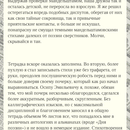
выдержав проверки Мандельштамом, наша дружба так и
осталась детской, не переросла во взрослую. Я же решил
остерегаться впредь подобных диспутов, оберегая от них
как свои тайные сокровища, так и привычные
приятельские контакты, и больше не искушал,
понапрасну не смущал темными мандельштамовскими
стихами далеких от поэзии сверстников. Молчи,
скрывайся и таи.
Тетрадка вскоре оказалась заполнена. Во вторую, более
пухлую я стал записывать стихи уже без трафарета, от
руки, преодолев послушническую робость перед ними и
больше доверяя своему почерку, который как раз начал
выравниваться. Осипу Эмильевичу я, похоже, обязан
тем, что мой почерк несколько облагородился, сделался
более аккуратным, разборчивым, скругленным. Без
каллиграфических изысков, но с максимальной
дисциплиной и благоговением заносил я в общую
тетрадь объемом 96 листов все, что попадалось мне в
различных антологиях и альманахах (вроде «Дня
поэзии») и не вошло в немецкое издание. Стихотворения