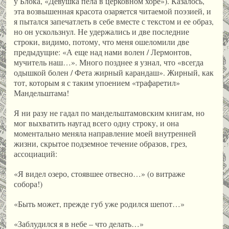
у Блока, «Девушка пела в церковном хоре»). Казалось,
эта возвышенная красота озаряется читаемой поэзией, и
я пытался запечатлеть в себе вместе с текстом и ее образ,
но он ускользнул. Не удержались и две последние
строки, видимо, потому, что меня ошеломили две
предыдущие: «А еще над нами волен / Лермонтов,
мучитель наш…». Много позднее я узнал, что «всегда
одышкой болен / Фета жирный карандаш». Жирный, как
тот, которым я с таким упоением «трафаретил»
Мандельштама!
Я ни разу не гадал по мандельштамовским книгам, но
мог выхватить наугад всего одну строку, и она
моментально меняла направление моей внутренней
жизни, скрытое подземное течение образов, грез,
ассоциаций:
«Я видел озеро, стоявшее отвесно…» (о витраже
собора!)
«Быть может, прежде губ уже родился шепот…»
«Заблудился я в небе – что делать…»