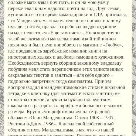
обложке мать взяла почитать, и он на мою удачу
перекочевал к нам надолго, почти на год. Друг семьи,
купивший его во время командировки в ГДР, признался,
что Мандельштама «окончательно не понял» и к нему
охладел; потом, правда, затребовал щедро отданное
назад с нелестным «Еще замотаете». Но вскоре точно
такой же экземпляр мандельштамовской тайнописи
появился и был нами приобретен в магазине «Глобус»,
где продавались зарубежные издания: книги на
иностранных языках и альбомы тамошних художников.
Необходимость вернуть сборник законному владельцу
побудила меня стать переписчиком этих таинственных
сакральных текстов и заняться – для себя одного –
подпольно-запретным тогда самиздатом. Причем
воспроизводил я мандельштамовские стихи в школьной
тетрадке в клеточку (для математических занятий) не
строка за строкой, а буква за буквой посредством
школьного трафарета со шрифтами большого и малого
размера. Крупным шрифтом вывел на тетрадной
обложке: «Осип Мандельштам. Стихи 1908 – 1937.
Ростов-на-Дону, 1986». Я делал свой собственный
сборник стихов Мандельштама, зная, что «в нашей
стране этот поэт не печатается». Вероятно, эта практика,