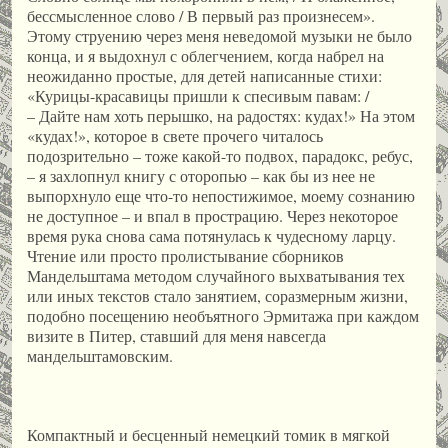
бессмысленное слово / В первый раз произнесем».
Этому струению через меня неведомой музыки не было
конца, и я выдохнул с облегчением, когда набрел на
неожиданно простые, для детей написанные стихи:
«Курицы-красавицы пришли к спесивым павам: /
– Дайте нам хоть перышко, на радостях: кудах!» На этом
«кудах!», которое в свете прочего читалось
подозрительно – тоже какой-то подвох, парадокс, ребус,
– я захлопнул книгу с оторопью – как бы из нее не
выпорхнуло еще что-то непостижимое, моему сознанию
не доступное – и впал в прострацию. Через некоторое
время рука снова сама потянулась к чудесному ларцу.
Чтение или просто пролистывание сборников
Мандельштама методом случайного выхватывания тех
или иных текстов стало занятием, соразмерным жизни,
подобно посещению необъятного Эрмитажа при каждом
визите в Питер, ставший для меня навсегда
мандельштамовским.
Компактный и бесценный немецкий томик в мягкой