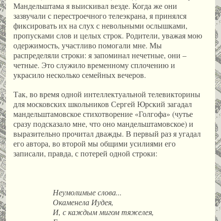
Мандельштама я выискивал везде. Когда же они
зазвучали с перестроечного телеэкрана, я принялся
фиксировать их на слух с невольными ослышками,
пропусками слов и целых строк. Родители, уважая мою
одержимость, участливо помогали мне. Мы
распределяли строки: я запоминал нечетные, они –
четные. Это служило временному сплочению и
украсило несколько семейных вечеров.
Так, во время одной интеллектуальной телевикторины
для московских школьников Сергей Юрский загадал
мандельштамовское стихотворение «Голгофа» (чутье
сразу подсказало мне, что оно мандельштамовское) и
выразительно прочитал дважды. В первый раз я угадал
его автора, во второй мы общими усилиями его
записали, правда, с потерей одной строки:
Неумолимые слова...
Окаменела Иудея,
И, с каждым мигом тяжелея,