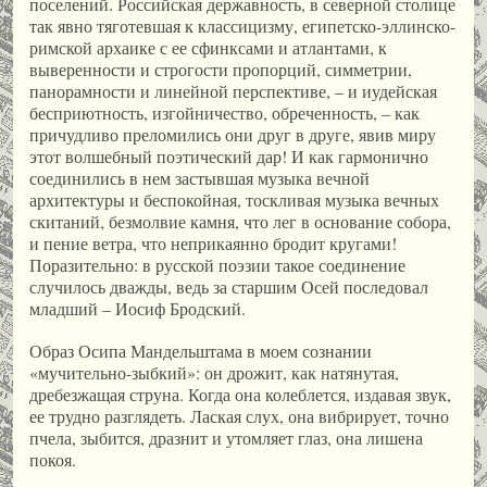
поселений. Российская державность, в северной столице
так явно тяготевшая к классицизму, египетско-эллинско-
римской архаике с ее сфинксами и атлантами, к
выверенности и строгости пропорций, симметрии,
панорамности и линейной перспективе, – и иудейская
бесприютность, изгойничество, обреченность, – как
причудливо преломились они друг в друге, явив миру
этот волшебный поэтический дар! И как гармонично
соединились в нем застывшая музыка вечной
архитектуры и беспокойная, тоскливая музыка вечных
скитаний, безмолвие камня, что лег в основание собора,
и пение ветра, что неприкаянно бродит кругами!
Поразительно: в русской поэзии такое соединение
случилось дважды, ведь за старшим Осей последовал
младший – Иосиф Бродский.
Образ Осипа Мандельштама в моем сознании
«мучительно-зыбкий»: он дрожит, как натянутая,
дребезжащая струна. Когда она колеблется, издавая звук,
ее трудно разглядеть. Лаская слух, она вибрирует, точно
пчела, зыбится, дразнит и утомляет глаз, она лишена
покоя.