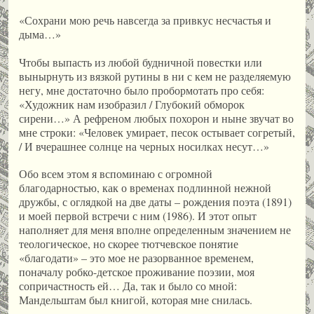
«Сохрани мою речь навсегда за привкус несчастья и
дыма…»
Чтобы выпасть из любой будничной повестки или
вынырнуть из вязкой рутины в ни с кем не разделяемую
негу, мне достаточно было пробормотать про себя:
«Художник нам изобразил / Глубокий обморок
сирени…» А рефреном любых похорон и ныне звучат во
мне строки: «Человек умирает, песок остывает согретый,
/ И вчерашнее солнце на черных носилках несут…»
Обо всем этом я вспоминаю с огромной
благодарностью, как о временах подлинной нежной
дружбы, с оглядкой на две даты – рождения поэта (1891)
и моей первой встречи с ним (1986). И этот опыт
наполняет для меня вполне определенным значением не
теологическое, но скорее тютчевское понятие
«благодати» – это мое не разорванное временем,
поначалу робко-детское проживание поэзии, моя
сопричастность ей… Да, так и было со мной:
Мандельштам был книгой, которая мне снилась.