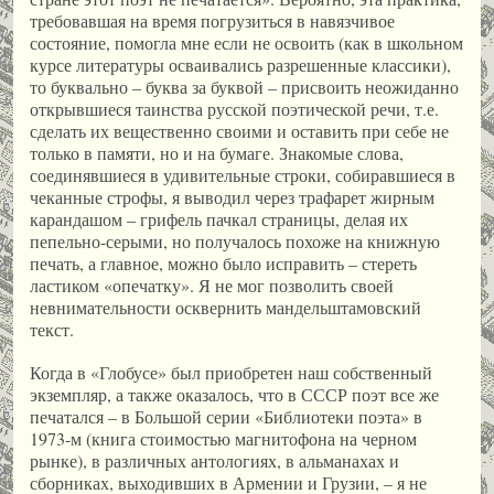
требовавшая на время погрузиться в навязчивое
состояние, помогла мне если не освоить (как в школьном
курсе литературы осваивались разрешенные классики),
то буквально – буква за буквой – присвоить неожиданно
открывшиеся таинства русской поэтической речи, т.е.
сделать их вещественно своими и оставить при себе не
только в памяти, но и на бумаге. Знакомые слова,
соединявшиеся в удивительные строки, собиравшиеся в
чеканные строфы, я выводил через трафарет жирным
карандашом – грифель пачкал страницы, делая их
пепельно-серыми, но получалось похоже на книжную
печать, а главное, можно было исправить – стереть
ластиком «опечатку». Я не мог позволить своей
невнимательности осквернить мандельштамовский
текст.
Когда в «Глобусе» был приобретен наш собственный
экземпляр, а также оказалось, что в СССР поэт все же
печатался – в Большой серии «Библиотеки поэта» в
1973-м (книга стоимостью магнитофона на черном
рынке), в различных антологиях, в альманахах и
сборниках, выходивших в Армении и Грузии, – я не