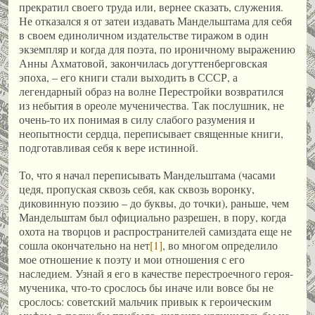
прекратил своего труда или, вернее сказать, служения.
Не отказался я от затеи издавать Мандельштама для себя
в своем единоличном издательстве тиражом в один
экземпляр и когда для поэта, по ироничному выражению
Анны Ахматовой, закончилась догуттенберговская
эпоха, – его книги стали выходить в СССР, а
легендарный образ на волне Перестройки возвратился
из небытия в ореоле мученичества. Так послушник, не
очень-то их понимая в силу слабого разумения и
неопытности сердца, переписывает священные книги,
подготавливая себя к вере истинной.
То, что я начал переписывать Мандельштама (часами
цедя, пропуская сквозь себя, как сквозь воронку,
диковинную поэзию – до буквы, до точки), раньше, чем
Мандельштам был официально разрешен, в пору, когда
охота на творцов и распространителей самиздата еще не
сошла окончательно на нет
[1]
, во многом определило
мое отношение к поэту и мои отношения с его
наследием. Узнай я его в качестве перестроечного героя-
мученика, что-то срослось бы иначе или вовсе бы не
срослось: советский мальчик привык к героическим