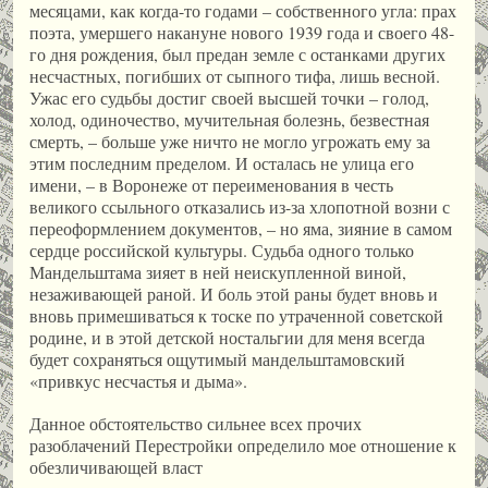
месяцами, как когда-то годами – собственного угла: прах
поэта, умершего накануне нового 1939 года и своего 48-
го дня рождения, был предан земле с останками других
несчастных, погибших от сыпного тифа, лишь весной.
Ужас его судьбы достиг своей высшей точки – голод,
холод, одиночество, мучительная болезнь, безвестная
смерть, – больше уже ничто не могло угрожать ему за
этим последним пределом. И осталась не улица его
имени, – в Воронеже от переименования в честь
великого ссыльного отказались из-за хлопотной возни с
переоформлением документов, – но яма, зияние в самом
сердце российской культуры. Судьба одного только
Мандельштама зияет в ней неискупленной виной,
незаживающей раной. И боль этой раны будет вновь и
вновь примешиваться к тоске по утраченной советской
родине, и в этой детской ностальгии для меня всегда
будет сохраняться ощутимый мандельштамовский
«привкус несчастья и дыма».
Данное обстоятельство сильнее всех прочих
разоблачений Перестройки определило мое отношение к
обезличивающей власт