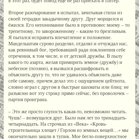
в этот раз, будет повод еще не раз приехать в Питер.
Второе разочарование я испытал, зачитывая стихи из
своей тетрадки закадычному другу. Друг морщился и
ёжился. Его непонимание было в противовес моему – то
трепетному, то завороженному – каким-то брезгливым.
Я пытался исправить впечатление и положение.
Мандельштам сурово разделял, отдалял и отчуждал нас,
как ревнивый бог, требовавший ради поклонения себе
отречения, в том числе, и от детской дружбы. В пылу
какого-то азарта, желая примирить земное (дружбу) и
небесное (поэзию), я вызвался расшифровать и
объяснить другу то, что не удавалось объяснить даже
себе самому, причем делал это с ощущением цейтнота,
словно играл с другом в быстрые шахматы или блиц: не
разъясню вот эту строку прямо сейчас, без проволочек –
партия проиграна.
– Это же просто глупость какая-то, невозможно читать.
Чушь! – возмущался друг. Было нам лет по тринадцать-
четырнадцать. На строчках из «Века» «Кровь-
строительница хлещет / Горлом из земных вещей…» мы
окончательно зашли в тупик. Мое бегло-поверхностное