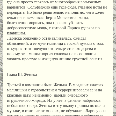
где она просто терялась от многообразия возможных
вариантов. Сольфеджио еще туда-сюда, главное ноты не
переврать. Но было решительно непонятно, чего хочет
очкастая и вежливая Берта Моисеевна, когда,
болезненно морщась, она просила убавить
добросовестную мощь, с которой Лариса ударяла по
клавишам.
Лариска обиженно останавливалась, ожидая
объяснений, а ее мучительница с тоской думала о том,
откуда в этом тщедушном тельце столько дерева и
почему эта миниатюрная головка не в состоянии
уловить простую и изящную линию грустной сонаты.
Глава III. Женька
Третьей в компании была Женька. В младших классах
мальчишки с удовольствием терроризировали ее и на
красные даты неизменно дарили очередного
игрушечного жирафа. Их у нее, в финале, набралось
небольшое стадо. Женька в эту школу пришла позже, и
музыке, в отличие от многих, не обучалась. Ларису она
отметила, когда та после уроков дотошно разбирала за