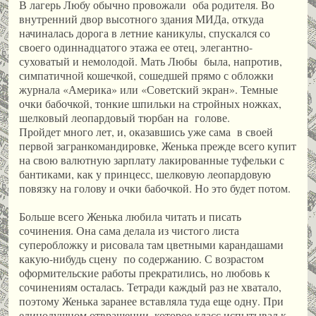
В лагерь Любу обычно провожали оба родителя. Во
внутренний двор высотного здания МИДа, откуда
начиналась дорога в летние каникулы, спускался со
своего одиннадцатого этажа ее отец, элегантно-
суховатый и немолодой. Мать Любы была, напротив,
симпатичной кошечкой, сошедшей прямо с обложки
журнала «Америка» или «Советский экран». Темные
очки бабочкой, тонкие шпильки на стройных ножках,
шелковый леопардовый тюрбан на голове.
Пройдет много лет, и, оказавшись уже сама в своей
первой загранкомандировке, Женька прежде всего купит
на свою валютную зарплату лакированные туфельки с
бантиками, как у принцесс, шелковую леопардовую
повязку на голову и очки бабочкой. Но это будет потом.
Больше всего Женька любила читать и писать
сочинения. Она сама делала из чистого листа
суперобложку и рисовала там цветными карандашами
какую-нибудь сцену по содержанию. С возрастом
оформительские работы прекратились, но любовь к
сочинениям осталась. Тетради каждый раз не хватало,
поэтому Женька заранее вставляла туда еще одну. При
единодушном отвращении, которое класс испытывал к