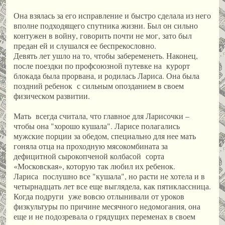
Она взялась за его исправление и быстро сделала из него
вполне подходящего спутника жизни. Был он сильно
контужен в войну, говорить почти не мог, зато был
предан ей и слушался ее беспрекословно.
Девять лет ушло на то, чтобы забеременеть. Наконец,
после поездки по профсоюзной путевке на курорт
блокада была прорвана, и родилась Лариса. Она была
поздний ребенок с сильным опозданием в своем
физическом развитии.
Мать всегда считала, что главное для Ларисочки –
чтобы она "хорошо кушала". Ларисе полагались
мужские порции за обедом, специально для нее мать
гоняла отца на проходную мясокомбината за
дефицитной сырокопченой колбасой сорта
«Московская», которую так любил их ребенок.
Лариса послушно все "кушала", но расти не хотела и в
четырнадцать лет все еще выглядела, как пятиклассница.
Когда подруги уже вовсю отлынивали от уроков
физкультуры по причине месячного недомогания, она
еще и не подозревала о грядущих переменах в своем