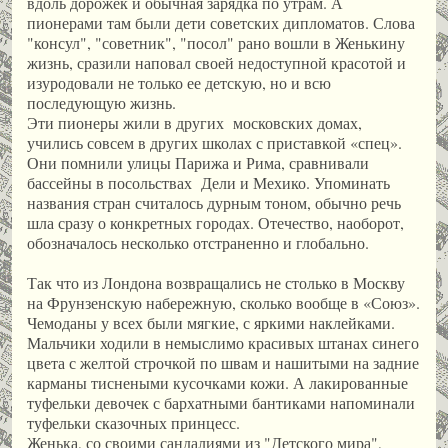
вдоль дорожек и обычная зарядка по утрам. А
пионерами там были дети советских дипломатов. Слова
"консул", "советник", "посол" рано вошли в Женькину
жизнь, сразили наповал своей недоступной красотой и
изуродовали не только ее детскую, но и всю
последующую жизнь.
Эти пионеры жили в других московских домах,
учились совсем в других школах с приставкой «спец».
Они помнили улицы Парижа и Рима, сравнивали
бассейны в посольствах Дели и Мехико. Упоминать
названия стран считалось дурным тоном, обычно речь
шла сразу о конкретных городах. Отечество, наоборот,
обозначалось несколько отстраненно и глобально.
Так что из Лондона возвращались не столько в Москву
на Фрунзенскую набережную, сколько вообще в «Союз».
Чемоданы у всех были мягкие, с яркими наклейками.
Мальчики ходили в немыслимо красивых штанах синего
цвета с желтой строчкой по швам и нашитыми на задние
карманы тиснеными кусочками кожи. А лакированные
туфельки девочек с бархатными бантиками напоминали
туфельки сказочных принцесс.
Женька, со своими сандалиями из "Детского мира",