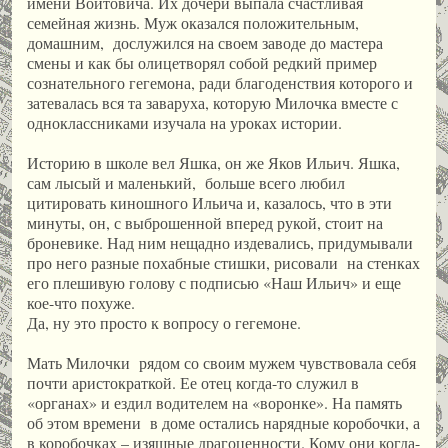
имени Войтовича. Их дочери выпала счастливая
семейная жизнь. Муж оказался положительным,
домашним, дослужился на своем заводе до мастера
смены и как бы олицетворял собой редкий пример
сознательного гегемона, ради благоденствия которого и
затевалась вся та заваруха, которую Милочка вместе с
одноклассниками изучала на уроках истории.
Историю в школе вел Яшка, он же Яков Ильич. Яшка,
сам лысый и маленький, больше всего любил
цитировать киношного Ильича и, казалось, что в эти
минуты, он, с выброшенной вперед рукой, стоит на
броневике. Над ним нещадно издевались, придумывали
про него разные похабные стишки, рисовали на стенках
его плешивую голову с подписью «Наш Ильич» и еще
кое-что похуже.
Да, ну это просто к вопросу о гегемоне.
Мать Милочки рядом со своим мужем чувствовала себя
почти аристократкой. Ее отец когда-то служил в
«органах» и ездил водителем на «воронке». На память
об этом времени в доме остались нарядные коробочки, а
в коробочках – изящные драгоценности. Кому они когда-