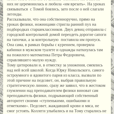
них не церемонилась и любила «им врезать». На уроках
связываться с Томой боялись, зато после о ней слагали
легенды.
Рассказывали, что она собственноручно, прямо на
уроках физики, ножницами стригла ранний пух на
подбородках старшеклассников. Двух девиц отправила с
городской контрольной домой переодеть дорогие сапоги
на тапочки, а за контрольную поставила им пропуск.
Она сама, в рамках борьбы с курением, проверяла
кабинки в мужском туалете и однажды наткнулась там
на пожилого математика Петра Федоровича,
справлявшего малую нужду.
Тому цитировали и, в отместку за унижения, смеялись
над ней всей школой. Когда Юрку Никольского, самого
остроумного и ядовитого парня из класса, вызвали по
этой причине на педсовет, он, выбрав правильную
стратегическую линию, сразу же заявил, что в жестоком
глумлении над преподавателем физики виноват сам
преподаватель физики, подрывающий собственный
авторитет своими «ступенькими, ошибькими и
отметкими». Педсовет, жаждавший крови и мяса, не
смог устоять. Коллеги улыбались и на Тому старались не