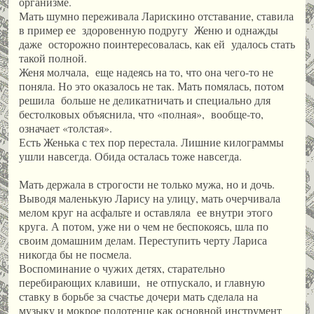
организме.
Мать шумно переживала Ларискино отставание, ставила
в пример ее здоровенную подругу Женю и однажды
даже осторожно поинтересовалась, как ей удалось стать
такой полной.
Женя молчала, еще надеясь на то, что она чего-то не
поняла. Но это оказалось не так. Мать помялась, потом
решила больше не деликатничать и специально для
бестолковых объяснила, что «полная», вообще-то,
означает «толстая».
Есть Женька с тех пор перестала. Лишние килограммы
ушли навсегда. Обида осталась тоже навсегда.
Мать держала в строгости не только мужа, но и дочь.
Выводя маленькую Ларису на улицу, мать очерчивала
мелом круг на асфальте и оставляла ее внутри этого
круга. А потом, уже ни о чем не беспокоясь, шла по
своим домашним делам. Переступить черту Лариса
никогда бы не посмела.
Воспоминание о чужих детях, старательно
перебирающих клавиши, не отпускало, и главную
ставку в борьбе за счастье дочери мать сделала на
музыку и мокрое полотенце как основной инструмент