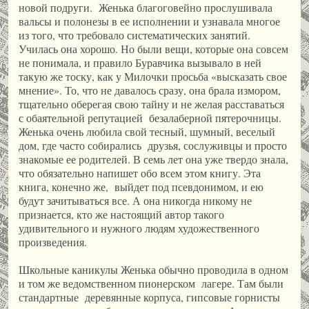
новой подруги. Женька благоговейно прослушивала
вальсы и полонезы в ее исполнении и узнавала многое
из того, что требовало систематических занятий.
Училась она хорошо. Но были вещи, которые она совсем
не понимала, и правило Буравчика вызывало в ней
такую же тоску, как у Милочки просьба «высказать свое
мнение». То, что не давалось сразу, она брала измором,
тщательно оберегая свою тайну и не желая расставаться
с обаятельной репутацией безалаберной пятерочницы.
Женька очень любила свой тесный, шумный, веселый
дом, где часто собирались друзья, сослуживцы и просто
знакомые ее родителей. В семь лет она уже твердо знала,
что обязательно напишет обо всем этом книгу. Эта
книга, конечно же, выйдет под псевдонимом, и ею
будут зачитываться все. А она никогда никому не
признается, кто же настоящий автор такого
удивительного и нужного людям художественного
произведения.
Школьные каникулы Женька обычно проводила в одном
и том же ведомственном пионерском лагере. Там были
стандартные деревянные корпуса, гипсовые горнисты