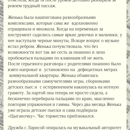
роялем трудный пассаж.
Женька была нашпигована разнообразными
комплексами, которые сама же вдохновенно
отращивала и множила. Когда на переменках за
инструмент садились самые яркие девочки и мальчики, у
нее наступали черные минуты. Вскоре вопрос о музыке
встал ребром. Женька почувствовала, что без
возможности вот так же сесть за пианино и лихо
пробежаться пальцами по клавишам ей не жить.
После серьезного разговора с родителями пианино было
взято напрокат и установлено на дефицитных метрах
коммунальной квартиры. Женька обзавелась
разнообразными самоучителями игры, сборниками
детских пьес и с остервенением накинулась на нотную
грамоту. За партой она теперь не просто сидела, а
бесконечно перебирала пальцами по краю, мысленно
повторяя упражнения и гаммы. Через два месяца Женька
уже играла детские пьески и сама подбирала
«Цыганочку». Час торжества приближался.
Дружба с Ларисой опиралась на музыкальный авторитет