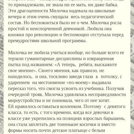
то принадлежали, не знала ни ее мать, ни даже бабка.
Эти драгоценности Милочка надевала на школьные
вечера и этим очень смущала весь педагогический
состав. Но беспокоиться было не о чем. Милочка росла
простой и неиспорченной девчонкой. Любила она
книжки про революцию и беспомощно отступала перед
премудростями школьной программы.
Милочка не любила учиться вообще, но больше всего ее
терзали гуманитарные дисциплины и извращенная
пытка под названием: «А теперь, ребята, выскажите
свое мнение». Своего мнения, как правило, не
находилось, и она, тоскливо заведя глаза к потолку, с
ударением на местоимение «по-моему» выдавала
пересказ того, что смогла усвоить из учебника. Получив
очередной трояк, Милочка удивлялась несправедливости
мироустройства и не понимала, чего от нее хотят.
Ей нравилось оставаться козленком. Поэтому с девятого
класса, то есть, с того времени, когда все девочки в
классе уже укрепились на позициях взрослых барышень,
она стала заплетать две тоненькие косички и вместо
формы носить почти детское платьице с белым