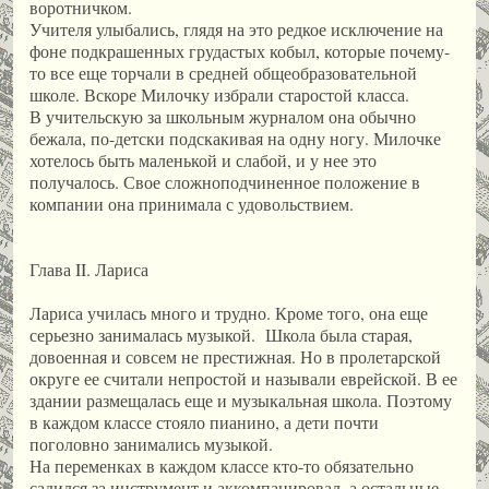
воротничком.
Учителя улыбались, глядя на это редкое исключение на
фоне подкрашенных грудастых кобыл, которые почему-
то все еще торчали в средней общеобразовательной
школе. Вскоре Милочку избрали старостой класса.
В учительскую за школьным журналом она обычно
бежала, по-детски подскакивая на одну ногу. Милочке
хотелось быть маленькой и слабой, и у нее это
получалось. Свое сложноподчиненное положение в
компании она принимала с удовольствием.
Глава II. Лариса
Лариса училась много и трудно. Кроме того, она еще
серьезно занималась музыкой. Школа была старая,
довоенная и совсем не престижная. Но в пролетарской
округе ее считали непростой и называли еврейской. В ее
здании размещалась еще и музыкальная школа. Поэтому
в каждом классе стояло пианино, а дети почти
поголовно занимались музыкой.
На переменках в каждом классе кто-то обязательно
садился за инструмент и аккомпанировал, а остальные