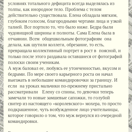
условиях тотального дефицита всегда выделялась из
толпы, как инородное тело. Проблема с телом
действительно существовала. Елена обладала мягким,
глубоким голосом, благородными чертами лица и узкой
талией. Все портило то, что было ниже. Бедра были
чудовищной ширины и полноты. Сама Елена была в
отчаянии. Всем общешкольным фотографиям она
делала, как шутили коллеги, обрезание, то есть,
превращала коллективный портрет в рост в поясной, и
только после этого раздавала оставшиеся от фотографий
полоски своим ученикам.
А муж баловал ее, любуясь ее утонченностью, вкусом и
бедрами. По мере своего карьерного роста он начал
выезжать в небольшие командировочки за границу. И
если на уроках мальчики по-прежнему пристально
рассматривали Елену со спины, то девочки теперь
замечали то новые замшевые сапожки, то голубой
свитер из настоящего «королевского» мохера, то просто
подкрашенное, чуть возбужденное лицо учительницы,
которое говорило о том, что муж вернулся из очередной
командировки.