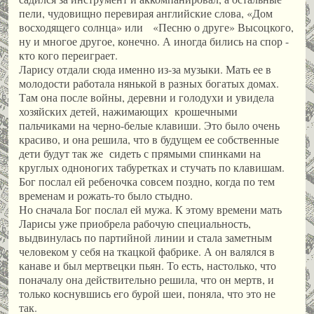
пели, чудовищно перевирая английские слова, «Дом
восходящего солнца» или «Песню о друге» Высоцкого,
ну и многое другое, конечно. А иногда бились на спор -
кто кого переиграет.
Ларису отдали сюда именно из-за музыки. Мать ее в
молодости работала нянькой в разных богатых домах.
Там она после войны, деревни и голодухи и увидела
хозяйских детей, нажимающих крошечными
пальчиками на черно-белые клавиши. Это было очень
красиво, и она решила, что в будущем ее собственные
дети будут так же сидеть с прямыми спинками на
круглых одноногих табуретках и стучать по клавишам.
Бог послал ей ребеночка совсем поздно, когда по тем
временам и рожать-то было стыдно.
Но сначала Бог послал ей мужа. К этому времени мать
Ларисы уже приобрела рабочую специальность,
выдвинулась по партийной линии и стала заметным
человеком у себя на ткацкой фабрике. А он валялся в
канаве и был мертвецки пьян. То есть, настолько, что
поначалу она действительно решила, что он мертв, и
только коснувшись его бурой шеи, поняла, что это не
так.