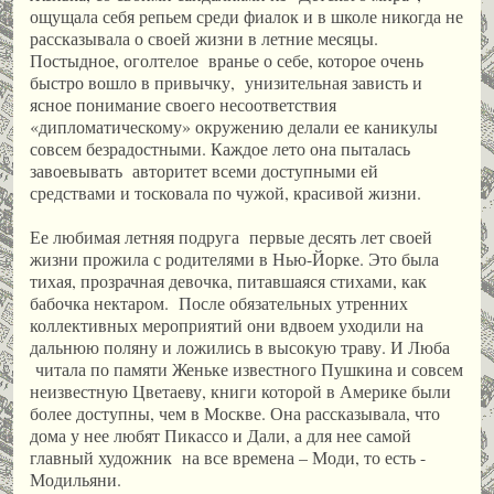
ощущала себя репьем среди фиалок и в школе никогда не
рассказывала о своей жизни в летние месяцы.
Постыдное, оголтелое вранье о себе, которое очень
быстро вошло в привычку, унизительная зависть и
ясное понимание своего несоответствия
«дипломатическому» окружению делали ее каникулы
совсем безрадостными. Каждое лето она пыталась
завоевывать авторитет всеми доступными ей
средствами и тосковала по чужой, красивой жизни.
Ее любимая летняя подруга первые десять лет своей
жизни прожила с родителями в Нью-Йорке. Это была
тихая, прозрачная девочка, питавшаяся стихами, как
бабочка нектаром. После обязательных утренних
коллективных мероприятий они вдвоем уходили на
дальнюю поляну и ложились в высокую траву. И Люба
читала по памяти Женьке известного Пушкина и совсем
неизвестную Цветаеву, книги которой в Америке были
более доступны, чем в Москве. Она рассказывала, что
дома у нее любят Пикассо и Дали, а для нее самой
главный художник на все времена – Моди, то есть -
Модильяни.