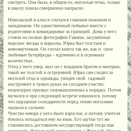
смотреть. Она была, в общем-то, неплохая тетка, только
в школу пошла совершенно напрасно.
Никольский в классе считался главным пижоном и
западником. Он единственный побывал вместе с
родителями в командировке за границей. Дома у него
стояли на полках фотографии Гаваны, засушенные
морские звезды и кораллы. Юрка был толстым и
невозмутимым. Он глотал книги так же, как и свои
любимые бутерброды – вдумчиво и в огромных
количествах.
Отец у него умер, жил он с младшим братом и матерью,
такой же толстой и остроумной. Юрка сам следил за
могилой отца и однажды, увидев свой садовый
инструмент в чужих руках на соседнем участке,
нецензурно призвал злоумышленника к порядку. Потом
мучился и при следующей встрече извинился, потому
что ощущение солидарности перед этими могилами
оказалось сильнее.
Чувство юмора у него было взрослое, и потому учителя
боялись попадаться ему на язык. Его шутки тут же
становились достоянием несуществующей тогда еще
гласности. Никольский сидел вместе с Женькой. Они на