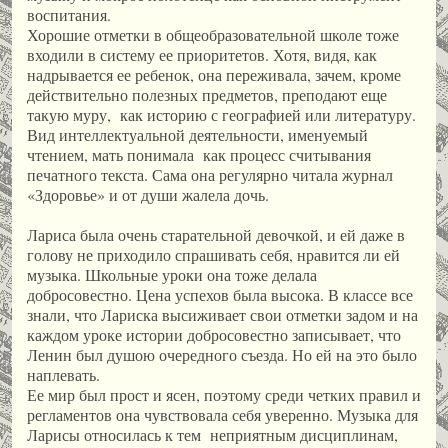
воспитания.
Хорошие отметки в общеобразовательной школе тоже
входили в систему ее приоритетов. Хотя, видя, как
надрывается ее ребенок, она переживала, зачем, кроме
действительно полезных предметов, преподают еще
такую муру, как историю с географией или литературу.
Вид интеллектуальной деятельности, именуемый
чтением, мать понимала как процесс считывания
печатного текста. Сама она регулярно читала журнал
«Здоровье» и от души жалела дочь.
Лариса была очень старательной девочкой, и ей даже в
голову не приходило спрашивать себя, нравится ли ей
музыка. Школьные уроки она тоже делала
добросовестно. Цена успехов была высока. В классе все
знали, что Лариска высиживает свои отметки задом и на
каждом уроке истории добросовестно записывает, что
Ленин был душою очередного съезда. Но ей на это было
наплевать.
Ее мир был прост и ясен, поэтому среди четких правил и
регламентов она чувствовала себя уверенно. Музыка для
Ларисы относилась к тем неприятным дисциплинам,