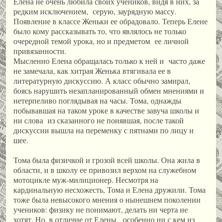
Елена не очень любила своих учеников, видя в них, за
редким исключением, серую, заурядную массу.
Появление в классе Женьки ее обрадовало. Теперь Елене
было кому рассказывать то, что являлось не только
очередной темой урока, но и предметом ее личной
привязанности.
Мысленно Елена обращалась только к ней и часто даже
не замечала, как хитрая Женька втягивала ее в
литературную дискуссию. А класс обычно замирал,
боясь нарушить незапланированный обмен мнениями и
нетерпеливо поглядывая на часы. Тома, однажды
побывавшая на таком уроке в качестве завуча школы и
ни слова из сказанного не понявшая, после такой
дискуссии вышла на переменку с пятнами по лицу и
шее.
Тома была физичкой и грозой всей школы. Она жила в
области, и в школу ее привозил верхом на служебном
мотоцикле муж-милиционер. Несмотря на
кардинальную несхожесть, Тома и Елена дружили. Тома
тоже была невысокого мнения о нынешнем поколении
учеников: физику не понимают, делать ни черта не
хотят. Но, в отличие от Елены, особенно ни с кем из