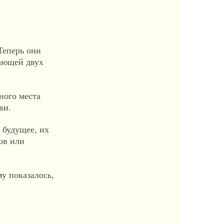
Теперь они
вающей двух
ного места
ви.
 будущее, их
ов или
у показалось,