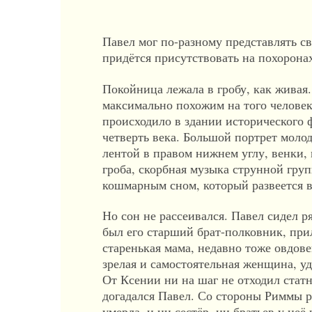
Павел мог по-разному представлять сво
придётся присутствовать на похорона
Покойница лежала в гробу, как живая
максимально похожим на того человек
происходило в здании исторического 
четверть века. Большой портрет моло
лентой в правом нижнем углу, венки, 
гроба, скорбная музыка струнной груп
кошмарным сном, который развеется в
Но сон не рассеивался. Павел сидел р
был его старший брат-полковник, при
старенькая мама, недавно тоже овдове
зрелая и самостоятельная женщина, у
От Ксении ни на шаг не отходил ста
догадался Павел. Со стороны Риммы р
умерла, и ни сестёр, ни братьев у неё 