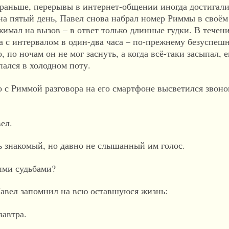
и раньше, перерывы в интернет-общении иногда достигали
 на пятый день, Павел снова набрал номер Риммы в своём
имал на вызов – в ответ только длинные гудки. В течени
ра с интервалом в один-два часа – по-прежнему безуспе
, по ночам он не мог заснуть, а когда всё-таки засыпал, 
ался в холодном поту.
о с Риммой разговора на его смартфоне высветился звоно
ел.
нь знакомый, но давно не слышанный им голос.
кими судьбами?
Павел запомнил на всю оставшуюся жизнь:
завтра.