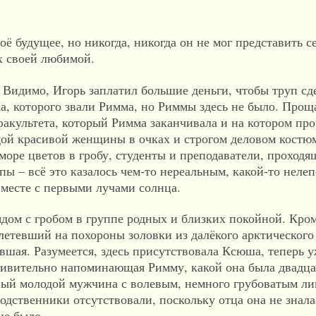
ё будущее, но никогда, никогда он не мог представить се
х своей любимой.
. Видимо, Игорь заплатил большие деньги, чтобы труп сд
а, которого звали Римма, но Риммы здесь не было. Прощ
факультета, который Римма заканчивала и на котором про
дой красивой женщины в очках и строгом деловом костюм
море цветов в гробу, студенты и преподаватели, проход
пы – всё это казалось чем-то нереальным, какой-то неле
месте с первыми лучами солнца.
ядом с гробом в группе родных и близких покойной. Кро
летевший на похороны золовки из далёкого арктического
вшая. Разумеется, здесь присутствовала Ксюша, теперь 
дивительно напоминающая Римму, какой она была двадцат
тный молодой мужчина с волевым, немного грубоватым л
одственники отсутствовали, поскольку отца она не знала
не было.