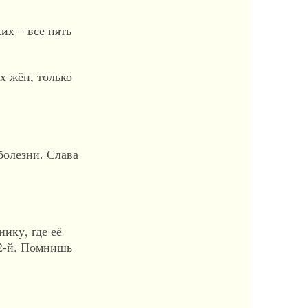
их – все пять
х жён, только
болезни. Слава
нику, где её
02-й. Помнишь