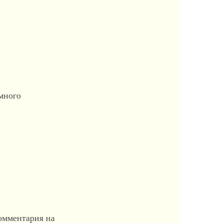
емного
омментария на