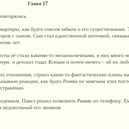
Глава 17
повторялась.
вартиры, как будто совсем забыла о его существовании. 
оворов с сыном. Сын стал единственной ниточкой, связы
семь лет.
осты её стали какими-то меланхоличными, в них много м
тери, о детских годах Ксюши и почти ничего – об их люб
 их отношения, строил какие-то фантастические планы на
ызывало реакции, как будто Римма не замечала этих пост
тстранённо.
дением, Павел решил позвонить Римме по телефону. Ем
бы недовольный его звонком.