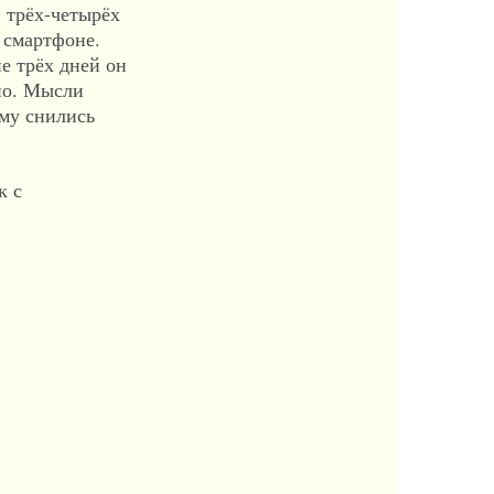
 трёх-четырёх
 смартфоне.
е трёх дней он
шно. Мысли
ему снились
к с