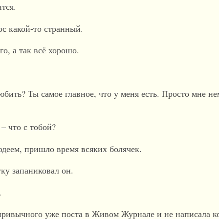
ится.
ос какой-то странный.
го, а так всё хорошо.
любить? Ты самое главное, что у меня есть. Просто мне н
 – что с тобой?
одеем, пришло время всяких болячек.
тку запаниковал он.
.
привычного уже поста в Живом Журнале и не написала к