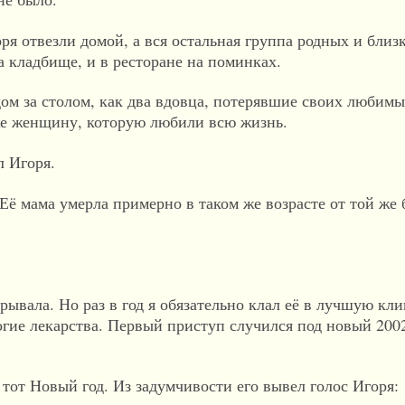
я отвезли домой, а вся остальная группа родных и близк
на кладбище, и в ресторане на поминках.
дом за столом, как два вдовца, потерявшие своих любимы
 же женщину, которую любили всю жизнь.
л Игоря.
Её мама умерла примерно в таком же возрасте от той же 
рывала. Но раз в год я обязательно клал её в лучшую кли
огие лекарства. Первый приступ случился под новый 20
тот Новый год. Из задумчивости его вывел голос Игоря: