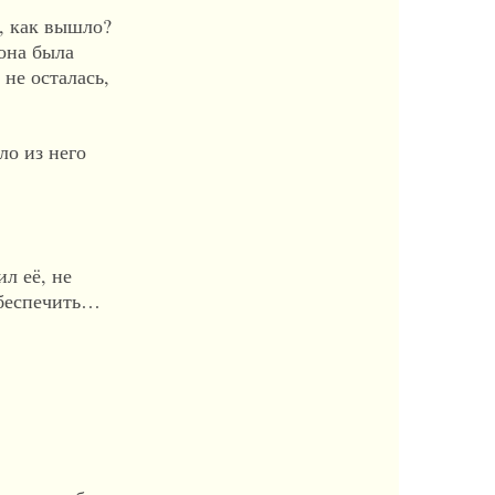
ь, как вышло?
 она была
 не осталась,
ло из него
л её, не
 обеспечить…