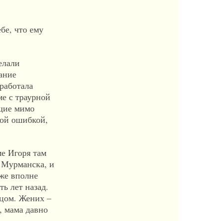
бе, что ему
елали
ание
работала
е с траурной
ящие мимо
пой ошибкой,
ме Игоря там
 Мурманска, и
уже вполне
ь лет назад.
ицом. Жених –
, мама давно