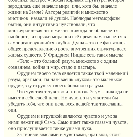
зародилась ещё вначале мира, или, хотя бы, вначале
жизни на Земле? Авторы религий и множество
мистиков назвали её душой. Наблюдая метаморфозы
бытия, они интуитивно чувствовали, что
многоуровневая нить жизни никогда не обрывается,
наоборот, из пряжи мира она всё время наматывается в
самоорганизующийся клубок. Душа – это не фантазия, а
общее представление о росте внутренних структур всех
живых существ. У Фридриха Ницше есть такая мысль:
«Тело – это большой разум, множество с одним
сознанием, война и мир, стадо и пастырь.
Орудием твоего тела является также твой маленький
разум, брат мой; ты называешь «духом» это маленькое
орудие, эту игрушку твоего большого разума.
Что чувствует чувство и что познаёт ум – никогда не
имеет в себе своей цели. Но чувство и ум хотели бы
убедить тебя, что они цель всех вещей: так тщеславны
они.
Орудием и игрушкой являются чувство и ум: за
ними лежит ещё Само. Само ищет также глазами чувств,
оно прислушивается также ушами духа.
За твоими мыслями и чувствами, брат мой, стоит