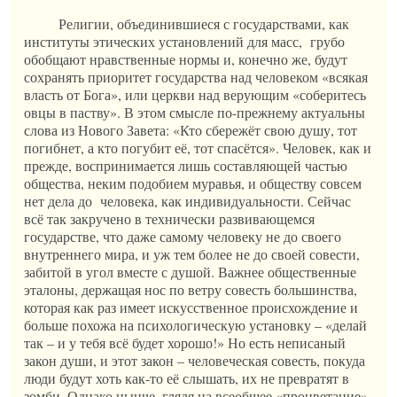
Религии, объединившиеся с государствами, как
институты этических установлений для масс, грубо
обобщают нравственные нормы и, конечно же, будут
сохранять приоритет государства над человеком «всякая
власть от Бога», или церкви над верующим «соберитесь
овцы в паству». В этом смысле по-прежнему актуальны
слова из Нового Завета: «Кто сбережёт свою душу, тот
погибнет, а кто погубит её, тот спасётся». Человек, как и
прежде, воспринимается лишь составляющей частью
общества, неким подобием муравья, и обществу совсем
нет дела до человека, как индивидуальности. Сейчас
всё так закручено в технически развивающемся
государстве, что даже самому человеку не до своего
внутреннего мира, и уж тем более не до своей совести,
забитой в угол вместе с душой. Важнее общественные
эталоны, держащая нос по ветру совесть большинства,
которая как раз имеет искусственное происхождение и
больше похожа на психологическую установку – «делай
так – и у тебя всё будет хорошо!» Но есть неписаный
закон души, и этот закон – человеческая совесть, покуда
люди будут хоть как-то её слышать, их не превратят в
зомби. Однако нынче, глядя на всеобщее «процветание»,