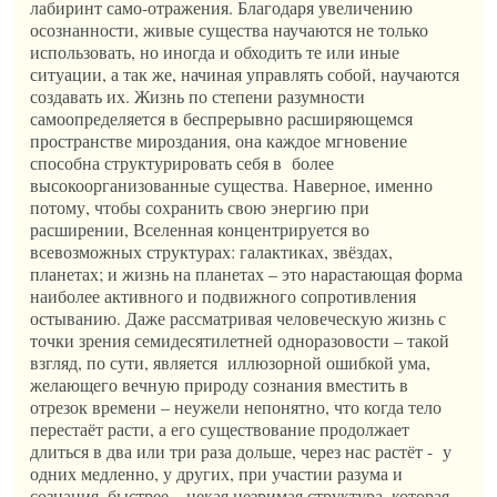
лабиринт само-отражения. Благодаря увеличению
осознанности, живые существа научаются не только
использовать, но иногда и обходить те или иные
ситуации, а так же, начиная управлять собой, научаются
создавать их. Жизнь по степени разумности
самоопределяется в беспрерывно расширяющемся
пространстве мироздания, она каждое мгновение
способна структурировать себя в более
высокоорганизованные существа. Наверное, именно
потому, чтобы сохранить свою энергию при
расширении, Вселенная концентрируется во
всевозможных структурах: галактиках, звёздах,
планетах; и жизнь на планетах – это нарастающая форма
наиболее активного и подвижного сопротивления
остыванию. Даже рассматривая человеческую жизнь с
точки зрения семидесятилетней одноразовости – такой
взгляд, по сути, является иллюзорной ошибкой ума,
желающего вечную природу сознания вместить в
отрезок времени – неужели непонятно, что когда тело
перестаёт расти, а его существование продолжает
длиться в два или три раза дольше, через нас растёт - у
одних медленно, у других, при участии разума и
сознания, быстрее – некая незримая структура, которая