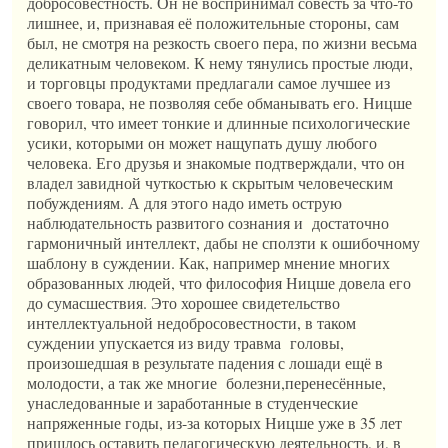
добросовестность. Он не воспринимал совесть за что-то
лишнее, и, признавая её положительные стороны, сам
был, не смотря на резкость своего пера, по жизни весьма
деликатным человеком. К нему тянулись простые люди,
и торговцы продуктами предлагали самое лучшее из
своего товара, не позволяя себе обманывать его. Ницше
говорил, что имеет тонкие и длинные психологические
усики, которыми он может нащупать душу любого
человека. Его друзья и знакомые подтверждали, что он
владел завидной чуткостью к скрытым человеческим
побуждениям. А для этого надо иметь острую
наблюдательность развитого сознания и достаточно
гармоничный интеллект, дабы не сползти к ошибочному
шаблону в суждении. Как, например мнение многих
образованных людей, что философия Ницше довела его
до сумасшествия. Это хорошее свидетельство
интеллектуальной недобросовестности, в таком
суждении упускается из виду травма головы,
произошедшая в результате падения с лошади ещё в
молодости, а так же многие болезни,перенесённые,
унаследованные и заработанные в студенческие
напряженные годы, из-за которых Ницше уже в 35 лет
пришлось оставить педагогическую деятельность, и, в