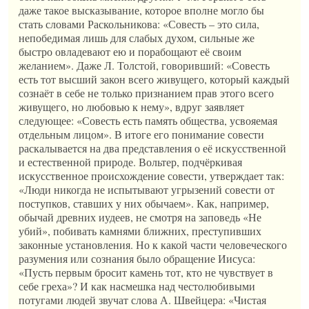
даже такое высказывание, которое вполне могло бы
стать словами Раскольникова: «Совесть – это сила,
непобедимая лишь для слабых духом, сильные же
быстро овладевают ею и порабощают её своим
желанием». Даже Л. Толстой, говоривший: «Совесть
есть тот высший закон всего живущего, который каждый
сознаёт в себе не только признанием прав этого всего
живущего, но любовью к нему», вдруг заявляет
следующее: «Совесть есть память общества, усвояемая
отдельным лицом». В итоге его понимание совести
раскалывается на два представления о её искусственной
и естественной природе. Вольтер, подчёркивая
искусственное происхождение совести, утверждает так:
«Люди никогда не испытывают угрызений совести от
поступков, ставших у них обычаем». Как, например,
обычай древних иудеев, не смотря на заповедь «Не
убий», побивать камнями ближних, преступивших
законные установления. Но к какой части человеческого
разумения или сознания было обращение Иисуса:
«Пусть первым бросит камень тот, кто не чувствует в
себе греха»? И как насмешка над честолюбивыми
потугами людей звучат слова А. Швейцера: «Чистая