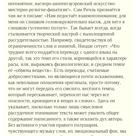
непонятное, вагнеро-шопенгауэровский искусство-
мистерие-религие-фанатизм!». Сам Ричль признаётся
там же в письме: «Нам недостаёт взаимопонимания; для
меня он слишком головокружительно высок, для него я
слишком гусенично ползуч». Так бывает всегда, когда
сталкивается творческий настрой с выхолощенной
рассудительностью. Например, свидетельствуя об
ограниченности слов и понятий, Ницше сетует: «Что
труднее всего поддаётся переводу с одного языка на
другой, так это темп его стиля, коренящийся в характере
расы, или, выражаясь физиологически, в среднем темпе
её «обмена веществ». Есть переводы, считаемые
добросовестными, но являющиеся почти искажениями,
как невольные опошления оригинала, просто потому,
что не могут передать его смелого, весёлого темпа,
который перескакивает, переносит нас через все
опасности, кроющиеся в вещах и словах». Здесь он
указывает, насколько только лишь смысловое
рассудочное понимание текста может умалить общее
содержание написанного, а также исказить дух автора.
Без активного участия правого полушария,
чувствующего музыку слов, их эмоциональный фон, мы