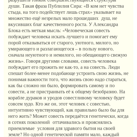
души. Такая фраза Публилия Сира: «В ком нет чувства
стыда, на того подействует лишь страх» указывает на
множество ещё незрелых мало прошедших душ, не
вкусивших благ качественного роста. У Александра
Блока есть меткая мысль: «Человеческая совесть
побуждает человека искать лучшего и помогает ему
порой отказываться от старого, уютного, милого, но
умирающего и разлагающегося – в пользу нового,
сначала неуютного и немилого, но обещающего свежую
жизнь». Говоря другими словами, совесть человека
побуждает его прожить не как-то, а на совесть. Люди
спешат более-менее подобающе устроить свою жизнь, не
понимая важности того, что жизнь свою надо стараться,
как бы сложно ни было, формировать самому и по
совести, а не пристраивать её к общему безобразию. На
корабле дураков и уродов совестливому человеку будет
совсем худо. Кто же он, этот человек с совестью,
интуитивно чувствующий, как правильно было бы для
него жить? Может совесть передаётся генетически, когда
в сотнях поколений оттачивались и прояснялись
приемлемые условия для здравого бытия на своей
земле? Но одной генетической памяти мало, каждый