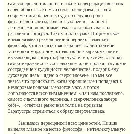
самосовершенствования неизбежна деградация высших
слоёв общества. Её мы сейчас наблюдаем в нашем
современном обществе, судя по ведущей роли
финансовой элиты, содействующей выгодными
денежными вливаниями тем, кто зарабатывает на
растлении социума. Таких толстосумов Ницше в своё
время называл раззолоченной чернью. Немецкий
философ, хотя и считал застоявшиеся христианские
установки моралином, отравляющим здравомыслие и
вызывающим гипертрофию чувств, но, всё же, отрицая
самоотверженность сострадающего, он проявил глубокое
сострадание к будущности человечества, подарив ему
духовную цель – идею о сверхчеловеке. Но мы все
знаем, что происходит, когда хорошие идеи попадают в
нездоровые головы идеологов масс, а потом
дополняются всеобщим мнением. «Дай нам последнего,
самого счастливого человека, а сверхчеловека забери
себе», - ответила рыночная толпа на призывы
Заратустры стремиться к образу сверхчеловека.
Занимаясь переоценкой всех ценностей, Ницше
выделял главное качество философа – интеллектуальную