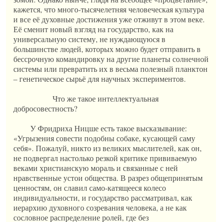
кажется, что много-тысячелетняя человеческая культура
и все её духовные достижения уже отживут в этом веке.
Её сменит новый взгляд на государство, как на
универсальную систему, не нуждающуюся в
большинстве людей, которых можно будет отправить в
бессрочную командировку на другие планеты солнечной
системы или превратить их в весьма полезный планктон
– генетическое сырьё для научных экспериментов.
Что же такое интеллектуальная
добросовестность?
У Фридриха Ницше есть такое высказывание:
«Угрызения совести подобны собаке, кусающей саму
себя». Пожалуй, никто из великих мыслителей, как он,
не подвергал настолько резкой критике прививаемую
веками христианскую мораль и связанные с ней
нравственные устои общества. В разрез общепринятым
ценностям, он славил само-катящееся колесо
индивидуальности, и государство рассматривал, как
иерархию духовного созревания человека, а не как
сословное распределение ролей, где без