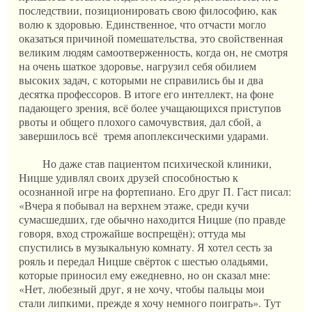
последствии, позиционировать свою философию, как
волю к здоровью. Единственное, что отчасти могло
оказаться причиной помешательства, это свойственная
великим людям самоотверженность, когда он, не смотря
на очень шаткое здоровье, нагрузил себя обилием
высоких задач, с которыми не справились бы и два
десятка профессоров. В итоге его интеллект, на фоне
падающего зрения, всё более учащающихся приступов
рвоты и общего плохого самочувствия, дал сбой, а
завершилось всё тремя апоплексическими ударами.
Но даже став пациентом психической клиники,
Ницше удивлял своих друзей способностью к
осознанной игре на фортепиано. Его друг П. Гаст писал:
«Вчера я побывал на верхнем этаже, среди кучи
сумасшедших, где обычно находится Ницше (по правде
говоря, вход строжайше воспрещён); оттуда мы
спустились в музыкальную комнату. Я хотел сесть за
рояль и передал Ницше свёрток с шестью оладьями,
которые приносил ему ежедневно, но он сказал мне:
«Нет, любезный друг, я не хочу, чтобы пальцы мои
стали липкими, прежде я хочу немного поиграть». Тут