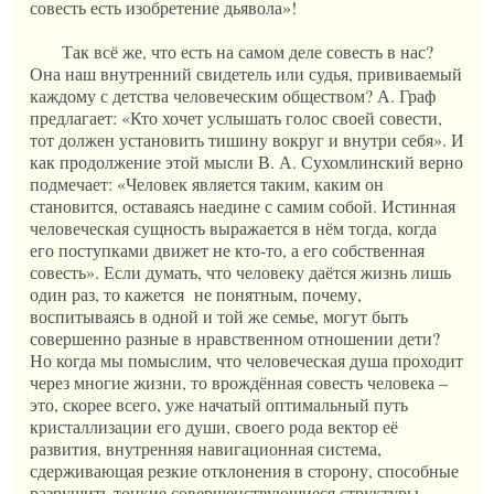
совесть есть изобретение дьявола»!
Так всё же, что есть на самом деле совесть в нас?
Она наш внутренний свидетель или судья, прививаемый
каждому с детства человеческим обществом? А. Граф
предлагает: «Кто хочет услышать голос своей совести,
тот должен установить тишину вокруг и внутри себя». И
как продолжение этой мысли В. А. Сухомлинский верно
подмечает: «Человек является таким, каким он
становится, оставаясь наедине с самим собой. Истинная
человеческая сущность выражается в нём тогда, когда
его поступками движет не кто-то, а его собственная
совесть». Если думать, что человеку даётся жизнь лишь
один раз, то кажется не понятным, почему,
воспитываясь в одной и той же семье, могут быть
совершенно разные в нравственном отношении дети?
Но когда мы помыслим, что человеческая душа проходит
через многие жизни, то врождённая совесть человека –
это, скорее всего, уже начатый оптимальный путь
кристаллизации его души, своего рода вектор её
развития, внутренняя навигационная система,
сдерживающая резкие отклонения в сторону, способные
разрушить тонкие совершенствующиеся структуры