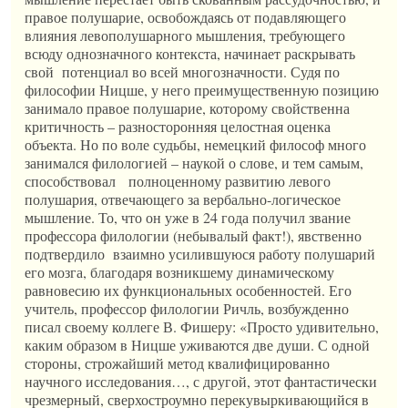
правое полушарие, освобождаясь от подавляющего
влияния левополушарного мышления, требующего
всюду однозначного контекста, начинает раскрывать
свой потенциал во всей многозначности. Судя по
философии Ницше, у него преимущественную позицию
занимало правое полушарие, которому свойственна
критичность – разносторонняя целостная оценка
объекта. Но по воле судьбы, немецкий философ много
занимался филологией – наукой о слове, и тем самым,
способствовал полноценному развитию левого
полушария, отвечающего за вербально-логическое
мышление. То, что он уже в 24 года получил звание
профессора филологии (небывалый факт!), явственно
подтвердило взаимно усилившуюся работу полушарий
его мозга, благодаря возникшему динамическому
равновесию их функциональных особенностей. Его
учитель, профессор филологии Ричль, возбужденно
писал своему коллеге В. Фишеру: «Просто удивительно,
каким образом в Ницше уживаются две души. С одной
стороны, строжайший метод квалифицированно
научного исследования…, с другой, этот фантастически
чрезмерный, сверхостроумно перекувыркивающийся в