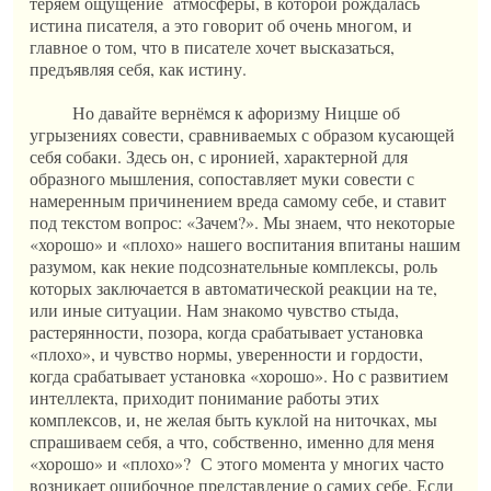
теряем ощущение атмосферы, в которой рождалась
истина писателя, а это говорит об очень многом, и
главное о том, что в писателе хочет высказаться,
предъявляя себя, как истину.
Но давайте вернёмся к афоризму Ницше об
угрызениях совести, сравниваемых с образом кусающей
себя собаки. Здесь он, с иронией, характерной для
образного мышления, сопоставляет муки совести с
намеренным причинением вреда самому себе, и ставит
под текстом вопрос: «Зачем?». Мы знаем, что некоторые
«хорошо» и «плохо» нашего воспитания впитаны нашим
разумом, как некие подсознательные комплексы, роль
которых заключается в автоматической реакции на те,
или иные ситуации. Нам знакомо чувство стыда,
растерянности, позора, когда срабатывает установка
«плохо», и чувство нормы, уверенности и гордости,
когда срабатывает установка «хорошо». Но с развитием
интеллекта, приходит понимание работы этих
комплексов, и, не желая быть куклой на ниточках, мы
спрашиваем себя, а что, собственно, именно для меня
«хорошо» и «плохо»? С этого момента у многих часто
возникает ошибочное представление о самих себе. Если