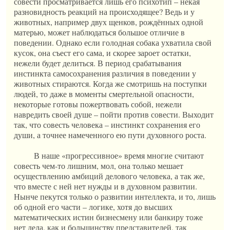
совести просматривается лишь его психотип – некая
разновидность реакций на происходящее? Ведь и у
животных, например двух щенков, рождённых одной
матерью, может наблюдаться большое отличие в
поведении. Однако если голодная собака ухватила свой
кусок, она съест его сама, и скорее зароет остатки,
нежели будет делиться. В период срабатывания
инстинкта самосохранения различия в поведении у
животных стираются. Когда же смотришь на поступки
людей, то даже в моменты смертельной опасности,
некоторые готовы пожертвовать собой, нежели
навредить своей душе – пойти против совести. Выходит
так, что совесть человека – инстинкт сохранения его
души, а точнее намеченного ею пути духовного роста.
В наше «прогрессивное» время многие считают
совесть чем-то лишним, мол, она только мешает
осуществлению амбиций делового человека, а так же,
что вместе с ней нет нужды и в духовном развитии.
Нынче пекутся только о развитии интеллекта, и то, лишь
об одной его части – логике, хотя до высших
математических истин бизнесмену или банкиру тоже
нет дела, как и большинству представителей, так