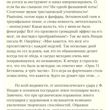
он уселся за инструмент и начал импровизировать. О,
если бы вы слышали это! Ни одной фальшивой ноты!
Сплетение звуков тристановской утончённости!
Pianissimi, потом хоры и фанфары, бетховенский гнев и
триумфальное пение, и снова нежность, мечтательность
– неописуемо! Какая жалость, что у меня не было
фонографа! Всё это произвело громадный эффект на его
мозг, он выглядел преображённым!» Так же мать Ницше
писала Ф. Овербеку: «Мне кажется, что мозг его
просветляется с каждой неделей. Так несколько дней
назад он сел за рояль, как это по обыкновению делает
всегда после обеда, и сыграл мелодию очень мне
понравившуюся, но незнакомую. К вечеру я спросила
его, что это была за мелодия, он ответил мне: «Opus 31
Бетховена, в трёх частях». Его игра на фортепиано столь
осмысленна, что кажется, будто он думает при этом…»
По всей видимости, от апоплексического удара у Ф.
Ницше в основном пострадало левое полушарие мозга.
Замечено, что при органическом поражении левого
полушария у художников и музыкантов возможно
увеличение творческих способностей. Образное
мышление перестаёт быть скованным рассудочностью, и