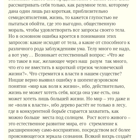
рассматривать себя только, как разумное тело, которому
дана один лишь раз короткая, приблизительно
семидесятилетняя, жизнь, то кажется глупостью не
пытаться обойти, где это выгодно, общественную
мораль, чтобы удовлетворить все запросы своего тела.
Но в основном ошибка кроется в понимании этих
запросов: какие исходят от тела, а какие от способного к
различного рода заблуждениям ума. Телу много не надо,
а вот уму… Возникает естественный вопрос: «Что же
это такое в нас, желающее через наш разум так много,
что его не вместить в короткий отрезок человеческой
жизни?». Что стремится к власти в нашем существе?
Ницше верно выявил ошибку в шопенгауэровском
понятии «мир как воля к жизни», ибо, действительно,
жизнь не может хотеть себя, когда она уже есть, она
может хотеть лишь большей жизни. Но мир – это даже и
не «воля к власти», ибо дерево растёт не только в лесу,
где в конкурентной борьбе старается захватить, как
можно больше места под солнцем. Рост всего живого –
это естественное развитие мира, его стремление к
расширенному само-восприятию, посредством всё более
проясняющегося зеркала сознания. Всякий вихрь создаёт