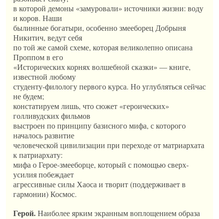
в которой демоны «замуровали» источники жизни: воду
и коров. Наши
былинные богатыри, особенно змееборец Добрыня
Никитич, ведут себя
по той же самой схеме, которая великолепно описана
Проппом в его
«Исторических корнях волшебной сказки» — книге,
известной любому
студенту-филологу первого курса. Но углубляться сейчас
не будем;
констатируем лишь, что сюжет «героических»
голливудских фильмов
выстроен по принципу базисного мифа, с которого
началось развитие
человеческой цивилизации при переходе от матриархата
к патриархату:
мифа о Герое-змееборце, который с помощью сверх-
усилия побеждает
агрессивные силы Хаоса и творит (поддерживает в
гармонии) Космос.
Герой.
Наиболее ярким экранным воплощением образа