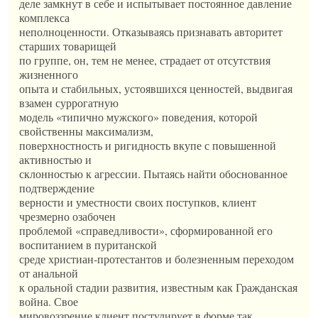
деле замкнут в себе и испытывает постоянное давление
комплекса
неполноценности. Отказываясь признавать авторитет
старших товарищей
по группе, он, тем не менее, страдает от отсутствия
жизненного
опыта и стабильных, устоявшихся ценностей, выдвигая
взамен суррогатную
модель «типично мужского» поведения, которой
свойственны максимализм,
поверхностность и ригидность вкупе с повышенной
активностью и
склонностью к агрессии. Пытаясь найти обоснованное
подтверждение
верности и уместности своих поступков, клиент
чрезмерно озабочен
проблемой «справедливости», сформированной его
воспитанием в пуританской
среде христиан-протестантов и болезненным переходом
от анальной
к оральной стадии развития, известным как Гражданская
война. Свое
мировоззрение клиент постулирует в форме так