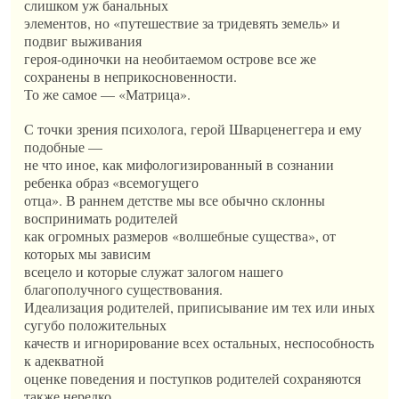
слишком уж банальных
элементов, но «путешествие за тридевять земель» и
подвиг выживания
героя-одиночки на необитаемом острове все же
сохранены в неприкосновенности.
То же самое — «Матрица».
С точки зрения психолога, герой Шварценеггера и ему
подобные —
не что иное, как мифологизированный в сознании
ребенка образ «всемогущего
отца». В раннем детстве мы все обычно склонны
воспринимать родителей
как огромных размеров «волшебные существа», от
которых мы зависим
всецело и которые служат залогом нашего
благополучного существования.
Идеализация родителей, приписывание им тех или иных
сугубо положительных
качеств и игнорирование всех остальных, неспособность
к адекватной
оценке поведения и поступков родителей сохраняются
также нередко