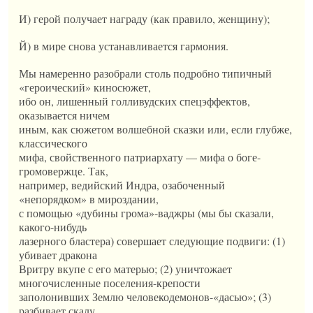
И) герой получает награду (как правило, женщину);
Й) в мире снова устанавливается гармония.
Мы намеренно разобрали столь подробно типичный
«героический» киносюжет,
ибо он, лишенный голливудских спецэффектов,
оказывается ничем
иным, как сюжетом волшебной сказки или, если глубже,
классического
мифа, свойственного патриархату — мифа о боге-
громовержце. Так,
например, ведийский Индра, озабоченный
«непорядком» в мироздании,
с помощью «дубины грома»-ваджры (мы бы сказали,
какого-нибудь
лазерного бластера) совершает следующие подвиги: (1)
убивает дракона
Вритру вкупе с его матерью; (2) уничтожает
многочисленные поселения-крепости
заполонивших Землю человекодемонов-«дасью»; (3)
разбивает скалу,