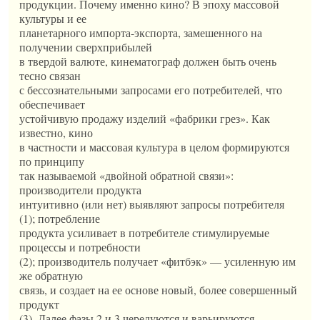
продукции. Почему именно кино? В эпоху массовой
культуры и ее
планетарного импорта-экспорта, замешенного на
получении сверхприбылей
в твердой валюте, кинематограф должен быть очень
тесно связан
с бессознательными запросами его потребителей, что
обеспечивает
устойчивую продажу изделий «фабрики грез». Как
известно, кино
в частности и массовая культура в целом формируются
по принципу
так называемой «двойной обратной связи»:
производители продукта
интуитивно (или нет) выявляют запросы потребителя
(1); потребление
продукта усиливает в потребителе стимулируемые
процессы и потребности
(2); производитель получает «фитбэк» — усиленную им
же обратную
связь, и создает на ее основе новый, более совершенный
продукт
(3). Далее фазы 2 и 3 чередуются и варьируются