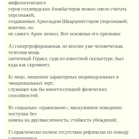
мифологического
героя голливудских блокбастеров можно смело считать
персонажей,
создаваемых Арнольдом Шварценеггером (персонажей,
конечно, но
не самого Арни лично). Вот основные его признаки:
А) гипертрофированная, не вполне уже человеческая,
телесная мощь
(античный Геракл, судя по известной скульптуре, был
куда как скромнее);
Б) лицо, лишенное характерных индивидуальных и
эмоциональных черт,
служащее как бы квинтэссенцией физических
способностей;
В) социально «правильное», маскулинное поведение;
поступки без
намека на двусмысленность; стойкость убеждений;
Г) практически полное отсутствие рефлексии по поводу
совершаемых