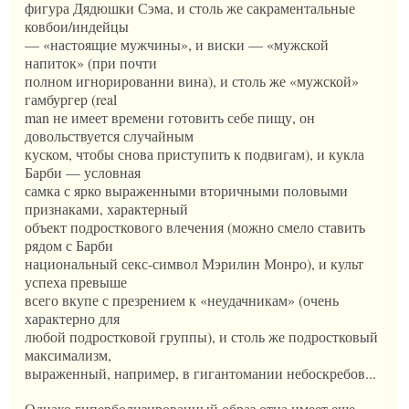
фигура Дядюшки Сэма, и столь же сакраментальные
ковбои/индейцы
— «настоящие мужчины», и виски — «мужской
напиток» (при почти
полном игнорированни вина), и столь же «мужской»
гамбургер (real
man не имеет времени готовить себе пищу, он
довольствуется случайным
куском, чтобы снова приступить к подвигам), и кукла
Барби — условная
самка с ярко выраженными вторичными половыми
признаками, характерный
объект подросткового влечения (можно смело ставить
рядом с Барби
национальный секс-символ Мэрилин Монро), и культ
успеха превыше
всего вкупе с презрением к «неудачникам» (очень
характерно для
любой подростковой группы), и столь же подростковый
максимализм,
выраженный, например, в гигантомании небоскребов...
Однако гиперболизированный образ отца имеет еще