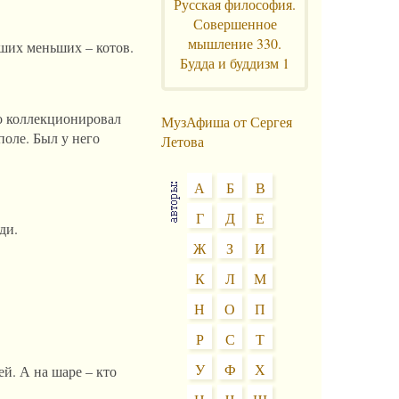
Русская философия.
Совершенное
мышление 330.
аших меньших – котов.
Будда и буддизм 1
то коллекционировал
МузАфиша от Сергея
поле. Был у него
Летова
А
Б
В
Г
Д
Е
ди.
Ж
З
И
К
Л
М
Н
О
П
Р
С
Т
У
Ф
Х
ей. А на шаре – кто