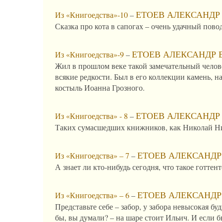
ЕТОЕВ АЛЕКСАНДР
Из «Книгоедства»-10
–
Сказка про кота в сапогах – очень удачный пово
ЕТОЕВ АЛЕКСАНДР 
Из «Книгоедства»-9
–
Жил в прошлом веке такой замечательный челов
всякие редкости. Был в его коллекции камень, 
костыль Иоанна Грозного.
ЕТОЕВ АЛЕКСАНДР
Из «Книгоедства» - 8
–
Таких сумасшедших книжников, как Николай Ни
ЕТОЕВ АЛЕКСАНДР
Из «Книгоедства» – 7
–
А знает ли кто-нибудь сегодня, что такое готте
ЕТОЕВ АЛЕКСАНДР
Из «Книгоедства» – 6
–
Представьте себе – забор, у забора невысокая бу
бы, вы думали? – на шаре стоит Ильич. И если бы