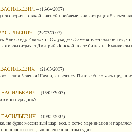
 ВАСИЛЬЕВИЧ
–
(16/04/2007)
д поговорить о такой важной проблеме, как кастрация братьев н
ВАСИЛЬЕВИЧ
–
(29/03/2007)
ек Александр Иванович Сулукадзев. Замечателен был он тем, ч
на котором отдыхал Дмитрий Донской после битвы на Куликовом 
 ВАСИЛЬЕВИЧ
–
(21/03/2007)
колаевич Зеленая Шляпа, в прежнем Питере было хоть пруд пру
 ВАСИЛЬЕВИЧ
–
(15/03/2007)
нтотский передник?
 ВАСИЛЬЕВИЧ
–
(13/03/2007)
дка, на будке массивный шар, весь в сетке меридианов и параллел
 он просто стоял, так он еще при этом гудит.