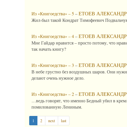
ЕТОЕВ АЛЕКСАНДР
Из «Книгоедства» – 5
–
Жил-был такой Кондрат Тимофеевич Подвальчук, 
ЕТОЕВ АЛЕКСАНДР
Из «Книгоедства» – 4
–
Мне Гайдар нравится – просто потому, что нрави
так начать книгу?
ЕТОЕВ АЛЕКСАНДР
Из «Книгоедства» – 3
–
В небе грустно без воздушных шаров. Они нужны
делают очень нужное дело.
ЕТОЕВ АЛЕКСАНДР
Из «Книгоедства» – 2
–
…ведь говорят, что именно Бедный убил в крем
помилованную Лениным.
(current)
1
2
next
last