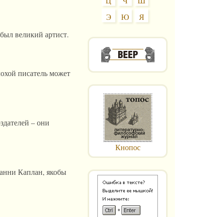
Ц
Ч
Ш
Э
Ю
Я
был великий артист.
плохой писатель может
здателей – они
Кнопос
Фанни Каплан, якобы