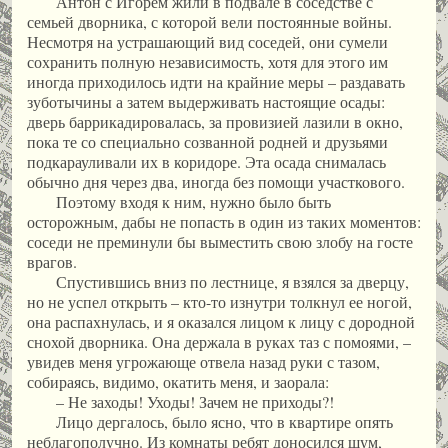
Антон с Игорем жили в подвале в соседстве с
семьей дворника, с которой вели постоянные войны.
Несмотря на устрашающий вид соседей, они сумели
сохранить полную независимость, хотя для этого им
иногда приходилось идти на крайние меры – раздавать
зуботычины а затем выдерживать настоящие осады:
дверь баррикадировалась, за провизией лазили в окно,
пока те со специально созванной родней и друзьями
подкарауливали их в коридоре. Эта осада снималась
обычно дня через два, иногда без помощи участкового.
Поэтому входя к ним, нужно было быть
осторожным, дабы не попасть в один из таких моментов:
соседи не преминули бы выместить свою злобу на госте
врагов.
Спустившись вниз по лестнице, я взялся за дверцу,
но не успел открыть – кто-то изнутри толкнул ее ногой,
она распахнулась, и я оказался лицом к лицу с дородной
снохой дворника. Она держала в руках таз с помоями, –
увидев меня угрожающе отвела назад руки с тазом,
собираясь, видимо, окатить меня, и заорала:
– Не заходы! Уходы! Зачем не приходы?!
Лицо дергалось, было ясно, что в квартире опять
неблагополучно. Из комнаты ребят доносился шум,