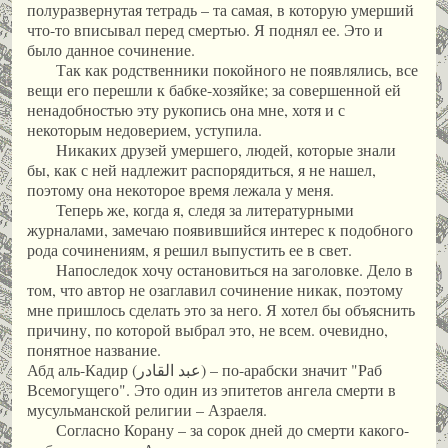
полуразвернутая тетрадь – та самая, в которую умерший
что-то вписывал перед смертью. Я поднял ее. Это и
было данное сочинение.
Так как родственники покойного не появлялись, все
вещи его перешли к бабке-хозяйке; за совершенной ей
ненадобностью эту рукопись она мне, хотя и с
некоторым недоверием, уступила.
Никаких друзей умершего, людей, которые знали
бы, как с ней надлежит распорядиться, я не нашел,
поэтому она некоторое время лежала у меня.
Теперь же, когда я, следя за литературными
журналами, замечаю появившийся интерес к подобного
рода сочинениям, я решил выпустить ее в свет.
Напоследок хочу остановиться на заголовке. Дело в
том, что автор не озаглавил сочинение никак, поэтому
мне пришлось сделать это за него. Я хотел бы объяснить
причину, по которой выбрал это, не всем. очевидно,
понятное название.
Абд аль-Кадир (عبد القادر) – по-арабски значит "Раб
Всемогущего". Это один из эпитетов ангела смерти в
мусульманской религии – Азраеля.
Согласно Корану – за сорок дней до смерти какого-