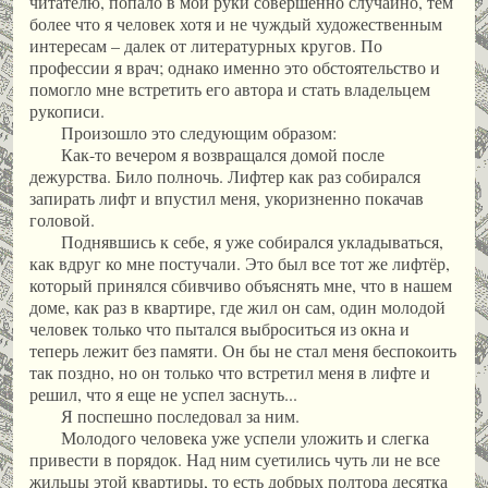
читателю, попало в мои руки совершенно случайно, тем
более что я человек хотя и не чуждый художественным
интересам – далек от литературных кругов. По
профессии я врач; однако именно это обстоятельство и
помогло мне встретить его автора и стать владельцем
рукописи.
Произошло это следующим образом:
Как-то вечером я возвращался домой после
дежурства. Било полночь. Лифтер как раз собирался
запирать лифт и впустил меня, укоризненно покачав
головой.
Поднявшись к себе, я уже собирался укладываться,
как вдруг ко мне постучали. Это был все тот же лифтёр,
который принялся сбивчиво объяснять мне, что в нашем
доме, как раз в квартире, где жил он сам, один молодой
человек только что пытался выброситься из окна и
теперь лежит без памяти. Он бы не стал меня беспокоить
так поздно, но он только что встретил меня в лифте и
решил, что я еще не успел заснуть...
Я поспешно последовал за ним.
Молодого человека уже успели уложить и слегка
привести в порядок. Над ним суетились чуть ли не все
жильцы этой квартиры, то есть добрых полтора десятка