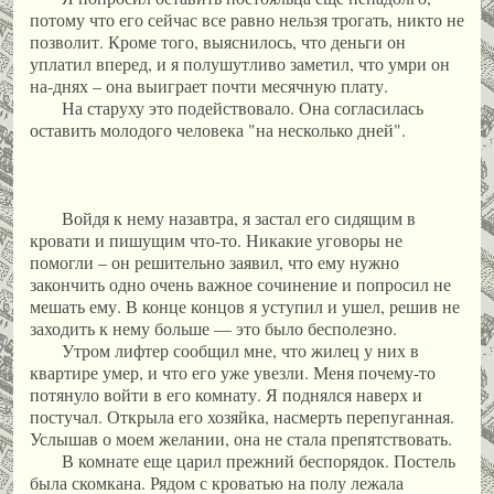
потому что его сейчас все равно нельзя трогать, никто не
позволит. Кроме того, выяснилось, что деньги он
уплатил вперед, и я полушутливо заметил, что умри он
на-днях – она выиграет почти месячную плату.
На старуху это подействовало. Она согласилась
оставить молодого человека "на несколько дней".
Войдя к нему назавтра, я застал его сидящим в
кровати и пишущим что-то. Никакие уговоры не
помогли – он решительно заявил, что ему нужно
закончить одно очень важное сочинение и попросил не
мешать ему. В конце концов я уступил и ушел, решив не
заходить к нему больше — это было бесполезно.
Утром лифтер сообщил мне, что жилец у них в
квартире умер, и что его уже увезли. Меня почему-то
потянуло войти в его комнату. Я поднялся наверх и
постучал. Открыла его хозяйка, насмерть перепуганная.
Услышав о моем желании, она не стала препятствовать.
В комнате еще царил прежний беспорядок. Постель
была скомкана. Рядом с кроватью на полу лежала