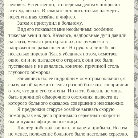
человек. Естественно, что первым делом я попросил
всех удалиться. В комнате остались только насмерть
перепуганная хозяйка и лифтер.
Затем я приступил к больному.
Вид его показался мне необычным: особенно
тяжелые веки и лоб. Казалось, надбровные дуги давили
на глаза, мешая приоткрыть их, погружая его в
напряженное размышление. На руках и лице было
несколько порезов (Как я убедился потом, осмотрев
окно, он и не пытался его открыть); они все были
пустяковые и не являлись, конечно, причиной столь
глубокого обморока.
Занявшись более подробным осмотром больного, я
сразу же обнаружил следы грозной болезни, говорившие
о том, что дни его сочтены. Но и эта болезнь не могла
быть причиной обморочного состояния, вывести из
которого больного оказалось совершенно невозможно.
Я предложил старухе-хозяйке вызвать скорую
помощь,так как дело принимало серьезный оборот и
были нужны официальные лица.
Лифтер побежал звонить, и карета прибыла. Но тем
не менее, положение больного было настолько серьезно,