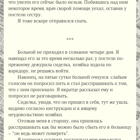
что увезти его сейчас было нельзя. Побившись над ним
некоторое время, врач скорой помощи уехал, оставив у
постели сестру.
Я тоже вскоре отправился спать.
***
Больной не приходил в сознание четыре дня. Я
навещал его за это время несколько раз; у постели по-
прежнему дежурила сиделка, хозяйка ходила по
коридору, не решаясь войти.
Наконец, на пятые сутки больной очнулся. слабым
голосом он попросил пить и стал расспрашивать о том,
что с ним произошло. Я вкратце рассказал ему и
попросил не разговаривать.
Сиделка, увидя, что он пришел в себя, тут же ушла,
видимо согласно инструкции и к вящему
неудовольствию хозяйки.
Отозвав меня в сторону, она принялась
расспрашивать как бы можно было сбыть его в больницу
– "он ведь может помереть".
Я попросил оставить постояльца еще ненадолго,