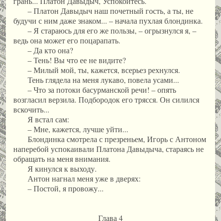
грань... Платон Давыдыч, Успокойтесь.
– Платон Давыдыч наш почетный гость, а ты, не
будучи с ним даже знаком... – начала пухлая блондинка.
– Я стараюсь для его же пользы, – огрызнулся я, –
ведь она может его поцарапать.
– Да кто она?
– Тень! Вы что ее не видите?
– Милый мой, ты, кажется, всерьез рехнулся.
Тень глядела на меня лукаво, повела усами...
– Что за потоки басурманской речи! – опять
возгласил верзила. Подбородок его трясся. Он силился
вскочить...
Я встал сам:
– Мне, кажется, лучше уйти...
Блондинка смотрела с презреньем, Игорь с Антоном
наперебой успокаивали Платона Давыдыча, стараясь не
обращать на меня внимания.
Я кинулся к выходу.
Антон нагнал меня уже в дверях:
– Постой, я провожу...
Глава 4