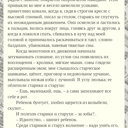
привыкли ко мне и весело шевелили усиками,
приветливо кивали, когда я, сидя в строгом кресле с
высокой спинкой, писал за столом, стараясь не спугнуть
их неожиданным движением. Они осмелели и ластились
к пальцам, вились вокруг лица, гоняясь друг за другом, а
когда я ложился спать, сбивались в кучу над моей
головой и принимались раскачиваться в такт, словно
балдахин, убаюкивая, навевая тяжелые сны.
Когда монотония их движения начинала
затуманивать сознание, из углов сна появлялись их
воплощения – кролики, мягкие мыши, совы глядели
расширенным оком; мне слышалось старческое
шамканье, шёпот, приговор и недовольное урчание,
выплывала низкая изба с лучиной. В углу люлька; ее
облепили старики и старухи:
– Ешь, маленький, ешь, – а сами запихивают все
себе в рот.
Ребенок бунтует, злобно щерится из колыбели,
скулит...
И полезли старики и старухи – за зобы?..
– Идиотство, – шипит ребенок.
Среди стариков и старух волнение – надо унять его,