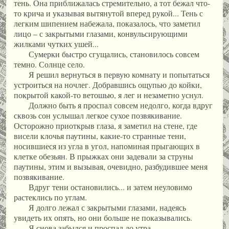
тень. Она приближалась стремительно, а тот бежал что-
то крича и указывая вытянутой вперед рукой... Тень с
легким шипением набежала, показалось, что заметил
лицо – с закрытыми глазами, конвульсирующими
жилками чутких ушей...
Сумерки быстро сгущались, становилось совсем
темно. Солнце село.
Я решил вернуться в первую комнату и попытаться
устроиться на ночлег. Добравшись ощупью до койки,
покрытой какой-то ветошью, я лег и незаметно уснул.
Должно быть я проспал совсем недолго, когда вдруг
сквозь сон услышал легкое сухое позвякивание.
Осторожно приоткрыв глаза, я заметил на стене, где
висели клочья паутины, какие-то странные тени,
носившиеся из угла в угол, напоминая прыгающих в
клетке обезьян. В прыжках они задевали за струны
паутины, этим и вызывая, очевидно, разбудившее меня
позвякивание.
Вдруг тени остановились... и затем неуловимо
растеклись по углам.
Я долго лежал с закрытыми глазами, надеясь
увидеть их опять, но они больше не показывались.
Я снова забылся и проспал до утра.