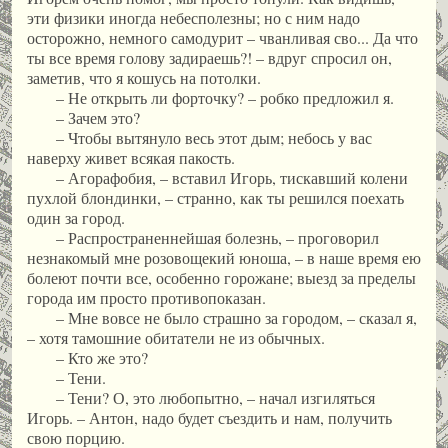
эти физики иногда небесполезны; но с ним надо
осторожно, немного самодурит – чванливая сво... Да что
ты все время голову задираешь?! – вдруг спросил он,
заметив, что я кошусь на потолки.
– Не открыть ли форточку? – робко предложил я.
– Зачем это?
– Чтобы вытянуло весь этот дым; небось у вас
наверху живет всякая пакость.
– Агорафобия, – вставил Игорь, тискавший колени
пухлой блондинки, – странно, как ты решился поехать
один за город.
– Распространеннейшая болезнь, – проговорил
незнакомый мне розовощекий юноша, – в наше время ею
болеют почти все, особенно горожане; выезд за пределы
города им просто противопоказан.
– Мне вовсе не было страшно за городом, – сказал я,
– хотя тамошние обитатели не из обычных.
– Кто же это?
– Тени.
– Тени? О, это любопытно, – начал изгиляться
Игорь. – Антон, надо будет съездить и нам, получить
свою порцию.