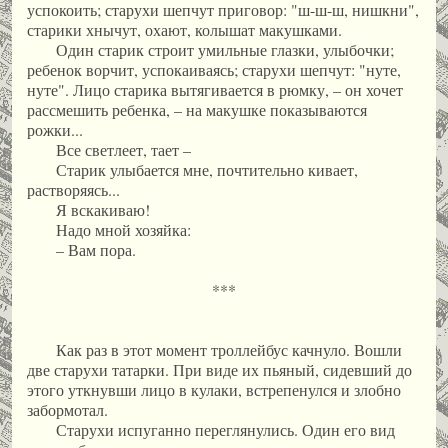
успокоить; старухи шепчут приговор: "ш-ш-ш, нишкни",
старики хнычут, охают, колышат макушками.
Один старик строит умильные глазки, улыбочки;
ребенок ворчит, успокаиваясь; старухи шепчут: "нуте,
нуте". Лицо старика вытягивается в рюмку, – он хочет
рассмешить ребенка, – на макушке показываются
рожки...
Все светлеет, тает –
Старик улыбается мне, почтительно кивает,
растворяясь...
Я вскакиваю!
Надо мной хозяйка:
– Вам пора.
***
Как раз в этот момент троллейбус качнуло. Вошли
две старухи татарки. При виде их пьяный, сидевший до
этого уткнувши лицо в кулаки, встрепенулся и злобно
забормотал.
Старухи испуганно переглянулись. Один его вид