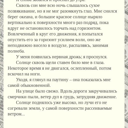
Сквозь сон мне всю ночь слышалось сухое
позвякивание, но я не мог разомкнуть глаз. Мне снился
берег океана, и большое красное солнце ныряло
вертикально к поверхности много раз подряд, пока
вдруг не остановилось торчать над горизонтом.
Вовлеченный в круг его движения, я попытался
опустить его за горизонт усилием воли, оно же
неподвижно висело в воздухе, распаляясь, занимая
полнеба.
У меня появилась нервная дрожь; я проснулся.
Солнце сквозь щели ставен било мне в глаза.
Некоторое время я не двигался, ослепленный, потом
вскочил на ноги.
Уходя, я глянул на паутину – она показалась мне
самой обыкновенной.
На улице было свежо. Вдоль дороги закручивались
смерчики пыли, ветер дул в грудь, затрудняя движение.
Солнце поднялось уже высоко, но лучи его не
согревали земли, у самой поверхности рассеиваемые
ветром...