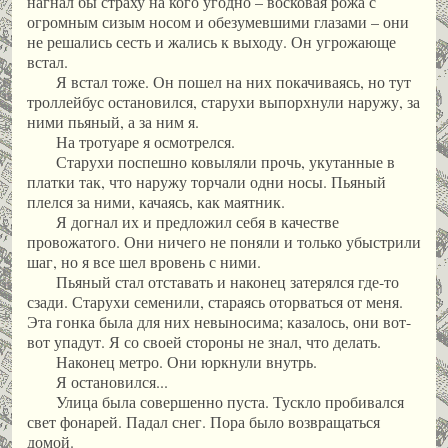
нагнал бы страху на кого угодно – восковая рожа с
огромным сизым носом и обезумевшими глазами – они
не решались сесть и жались к выходу. Он угрожающе
встал.
Я встал тоже. Он пошел на них покачиваясь, но тут
троллейбус остановился, старухи выпорхнули наружу, за
ними пьяный, а за ним я.
На тротуаре я осмотрелся.
Старухи поспешно ковыляли прочь, укутанные в
платки так, что наружу торчали одни носы. Пьяный
плелся за ними, качаясь, как маятник.
Я догнал их и предложил себя в качестве
провожатого. Они ничего не поняли и только убыстрили
шаг, но я все шел вровень с ними.
Пьяный стал отставать и наконец затерялся где-то
сзади. Старухи семенили, стараясь оторваться от меня.
Эта гонка была для них невыносима; казалось, они вот-
вот упадут. Я со своей стороны не знал, что делать.
Наконец метро. Они юркнули внутрь.
Я остановился...
Улица была совершенно пуста. Тускло пробивался
свет фонарей. Падал снег. Пора было возвращаться
домой.