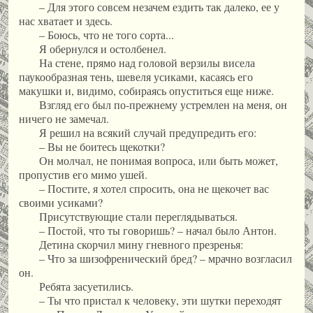
– Для этого совсем незачем ездить так далеко, ее у
нас хватает и здесь.
– Боюсь, что не того сорта...
Я обернулся и остолбенел.
На стене, прямо над головой верзилы висела
паукообразная тень, шевеля усиками, касаясь его
макушки и, видимо, собираясь опуститься еще ниже.
Взгляд его был по-прежнему устремлен на меня, он
ничего не замечал.
Я решил на всякий случай предупредить его:
– Вы не боитесь щекотки?
Он молчал, не понимая вопроса, или быть может,
пропустив его мимо ушей.
– Постите, я хотел спросить, она не щекочет вас
своими усиками?
Присутствующие стали переглядываться.
– Постой, что ты говоришь? – начал было Антон.
Детина скорчил мину гневного презренья:
– Что за шизофренический бред? – мрачно возгласил
он.
Ребята засуетились.
– Ты что пристал к человеку, эти шутки переходят