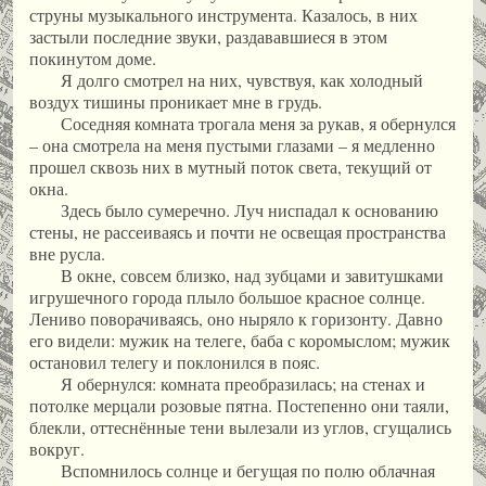
струны музыкального инструмента. Казалось, в них
застыли последние звуки, раздававшиеся в этом
покинутом доме.
Я долго смотрел на них, чувствуя, как холодный
воздух тишины проникает мне в грудь.
Соседняя комната трогала меня за рукав, я обернулся
– она смотрела на меня пустыми глазами – я медленно
прошел сквозь них в мутный поток света, текущий от
окна.
Здесь было сумеречно. Луч ниспадал к основанию
стены, не рассеиваясь и почти не освещая пространства
вне русла.
В окне, совсем близко, над зубцами и завитушками
игрушечного города плыло большое красное солнце.
Лениво поворачиваясь, оно ныряло к горизонту. Давно
его видели: мужик на телеге, баба с коромыслом; мужик
остановил телегу и поклонился в пояс.
Я обернулся: комната преобразилась; на стенах и
потолке мерцали розовые пятна. Постепенно они таяли,
блекли, оттеснённые тени вылезали из углов, сгущались
вокруг.
Вспомнилось солнце и бегущая по полю облачная