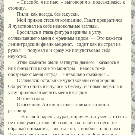
– Спасибо, я не пью, – выговорил я, подсаживаясь к
столику.
Пили, как всегда, без закуски.
Мой приход стеснял компанию. Гвалт прекратился.
Я чувствовал на себе недовольные взгляды.
Бросилась в глаза фигура верзилы в углу,
оглядывавшего меня с мрачным видом. — Это кажется
ленинградский физик-меценат, "сидит как выстрел из
ружья" – подумал я и сразу же почувствовал себя
неуютно.
Углы комнаты были затянуты дымом – казалось в
них гнездятся какие-то монстры – небось тоже
обозревают меня оттуда – я невольно съежился...
Огляделся: остальные чувствовали себя хорошо.
Общество опять втянулось в беседу, и только верзила в
углу продолжал мерить меня взглядом.
Я отвел глаза.
Окосевший Антон пытался завязать со мной
разговор.
– Это свой парень, дурак, впрочем, но умен... то есть
не столь умен, сколь образован, ты плюй на него, не
обращай внимания, – шептал он, – вообще-то он нам с
Игорем очень помог, мы просто тонули. Как видишь,