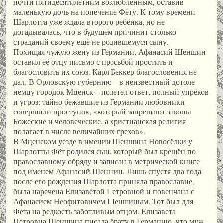
почти пятидесятилетним возлюбленным, оставив
маленькую дочь на попечение Фёту. К тому времени
Шарлотта уже ждала второго ребёнка, но не
догадывалась, что в будущем причинит столько
страданий своему ещё не родившемуся сыну.
Похищая чужую жену из Германии, Афанасий Шеншин
оставил её отцу письмо с просьбой простить и
благословить их союз. Карл Беккер благословения не
дал. В Орловскую губернию – в неизвестный дотоле
немцу городок Мценск – полетел ответ, полный упрёков
и угроз: тайно бежавшие из Германии любовники
совершили проступок, «который запрещают законы
Божеские и человеческие, а христианская религия
полагает в числе величайших грехов».
В Мценском уезде в имении Шеншина Новосёлки у
Шарлотты Фёт родился сын, который был крещён по
православному обряду и записан в метрической книге
под именем Афанасий Шеншин. Лишь спустя два года
после его рождения Шарлотта приняла православие,
была наречена Елизаветой Петровной и повенчана с
Афанасием Неофитовичем Шеншиным. Тот был для
Фета на редкость заботливым отцом. Елизавета
Петровна Шеншина писала брату в Германию, что муж