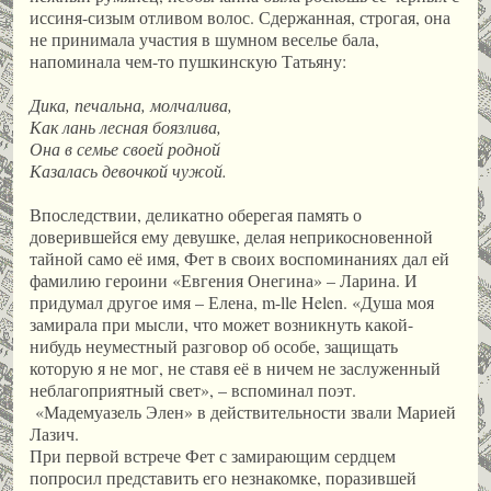
иссиня-сизым отливом волос. Сдержанная, строгая, она
не принимала участия в шумном веселье бала,
напоминала чем-то пушкинскую Татьяну:
Дика, печальна, молчалива,
Как лань лесная боязлива,
Она в семье своей родной
Казалась девочкой чужой.
Впоследствии, деликатно оберегая память о
доверившейся ему девушке, делая неприкосновенной
тайной само её имя, Фет в своих воспоминаниях дал ей
фамилию героини «Евгения Онегина» – Ларина. И
придумал другое имя – Елена, m-lle Helen. «Душа моя
замирала при мысли, что может возникнуть какой-
нибудь неуместный разговор об особе, защищать
которую я не мог, не ставя её в ничем не заслуженный
неблагоприятный свет», – вспоминал поэт.
«Мадемуазель Элен» в действительности звали Марией
Лазич.
При первой встрече Фет с замирающим сердцем
попросил представить его незнакомке, поразившей