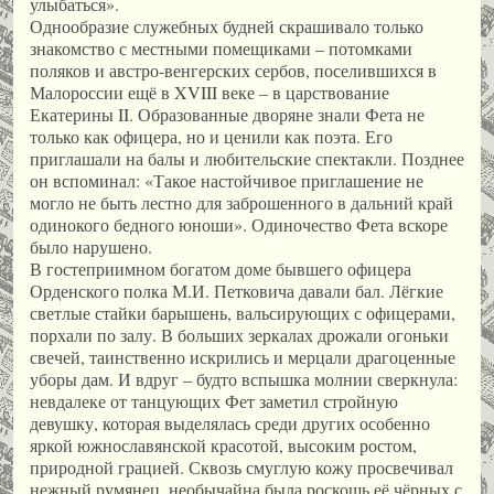
улыбаться».
Однообразие служебных будней скрашивало только
знакомство с местными помещиками – потомками
поляков и австро-венгерских сербов, поселившихся в
Малороссии ещё в XVIII веке – в царствование
Екатерины II. Образованные дворяне знали Фета не
только как офицера, но и ценили как поэта. Его
приглашали на балы и любительские спектакли. Позднее
он вспоминал: «Такое настойчивое приглашение не
могло не быть лестно для заброшенного в дальний край
одинокого бедного юноши». Одиночество Фета вскоре
было нарушено.
В гостеприимном богатом доме бывшего офицера
Орденского полка М.И. Петковича давали бал. Лёгкие
светлые стайки бары­шень, вальсирующих с офицерами,
порхали по залу. В больших зеркалах дрожали огоньки
свечей, таинственно искрились и мерцали драгоцен­ные
уборы дам. И вдруг – будто вспышка молнии сверкнула:
невдалеке от танцующих Фет заметил стройную
девушку, которая выделялась среди других особенно
яркой южнославянской красотой, высоким ростом,
природной грацией. Сквозь смуглую кожу просвечивал
нежный румянец, необычайна была роскошь её чёрных с