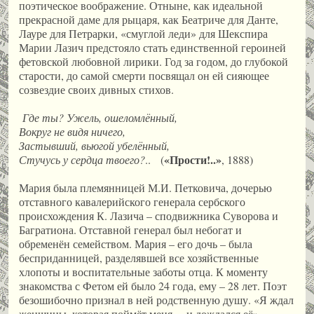
поэтическое вообра­жение. Отныне, как идеальной
прекрасной даме для рыцаря, как Беатриче для Данте,
Лауре для Петрарки, «смуглой леди» для Шекспира
Марии Лазич предстояло стать единственной героиней
фетовской любовной лирики. Год за годом, до глубокой
старости, до самой смерти посвящал он ей сияющее
созвездие своих дивных стихов.
Где ты? Ужель, ошеломлённый,
Вокруг не видя ничего,
Застывший, вьюгой убелённый,
«Прости!..»
Стучусь у сердца твоего?
.. (
, 1888)
Мария была племянницей М.И. Петковича, дочерью
отставного кавалерийского генерала сербского
происхождения К. Лазича – сподвижника Суворова и
Багратиона. Отставной генерал был небогат и
обременён семейством. Мария – его дочь – была
бесприданницей, разделявшей все хозяйственные
хлопоты и воспитательные заботы отца. К моменту
знакомства с Фетом ей было 24 года, ему – 28 лет. Поэт
безошибочно признал в ней родственную душу. «Я ждал
женщины, которая поймёт меня, – и дождался её», –