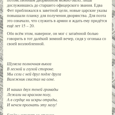
дослужившись до старшего офицерского звания. Едва
Фет приближался к заветной цели, новые царские указы
повышали планку для получения дворянства. Для поэта
это означало, что служить в армии и ждать ему придётся
ещё лет 15 – 20.
Обо всём этом, наверное, он мог с затаённой болью
говорить в тот далёкий зимний вечер, сидя у огонька со
своей возлюбленной.
Шумела полночная вьюга
В лесной и глухой стороне.
Мы сели с ней друг подле друга
Валежник свистал на огне.
И наших двух теней громады
Лежали на красном полу,
А в сердце ни искры отрады,
И нечем прогнать эту мглу!
Берёзы скрипят за стеною,