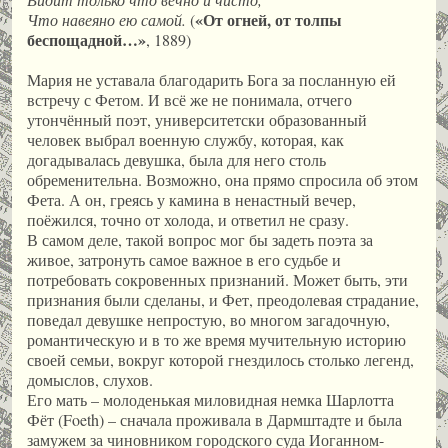
«От огней, от толпы
Что навеяно ею самой.
(
беспощадной…»
, 1889)
Мария не уставала благодарить Бога за посланную ей
встречу с Фетом. И всё же не понимала, отчего
утончённый поэт, университетски образованный
человек выбрал военную службу, которая, как
догадывалась девушка, была для него столь
обременительна. Возможно, она прямо спросила об этом
Фета. А он, греясь у камина в ненастный вечер,
поёжился, точно от холода, и ответил не сразу.
В самом деле, такой вопрос мог бы задеть поэта за
живое, затронуть самое важное в его судьбе и
потребовать сокровенных признаний. Может быть, эти
признания были сделаны, и Фет, преодолевая страдание,
поведал девушке непростую, во многом загадочную,
романтическую и в то же время мучительную историю
своей семьи, вокруг которой гнездилось столько легенд,
домыслов, слухов.
Его мать – молоденькая миловидная немка Шарлотта
Фёт (Foeth) – сначала проживала в Дармштадте и была
замужем за чиновником городского суда Иоганном-