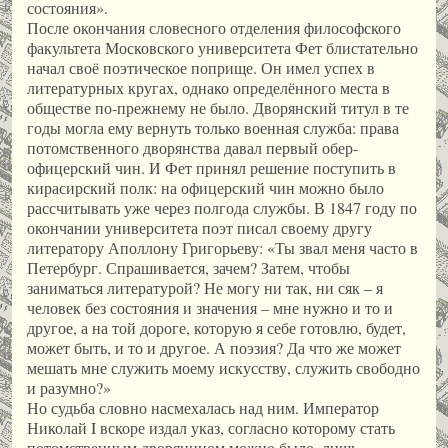
состояния».
После окончания словесного отделения философского
факультета Московского университета Фет блистательно
начал своё поэтическое поприще. Он имел успех в
литературных кругах, однако определённого места в
обществе по-прежнему не было. Дворянский титул в те
годы могла ему вернуть только военная служба: права
потомственного дворянства давал первый обер-
офицерский чин. И Фет принял решение поступить в
кирасирский полк: на офицерский чин можно было
рассчитывать уже через полгода службы. В 1847 году по
окончании университета поэт писал своему другу
литератору Аполлону Григорьеву: «Ты звал меня часто в
Петербург. Спрашивается, зачем? Затем, чтобы
заниматься литературой? Не могу ни так, ни сяк – я
человек без состояния и значения – мне нужно и то и
другое, а на той дороге, которую я себе готовлю, будет,
может быть, и то и другое. А поэзия? Да что же может
мешать мне служить моему искусству, служить свободно
и разумно?»
Но судьба словно насмехалась над ним. Император
Николай I вскоре издал указ, согласно которому стать
потомственным дворянином можно было, лишь