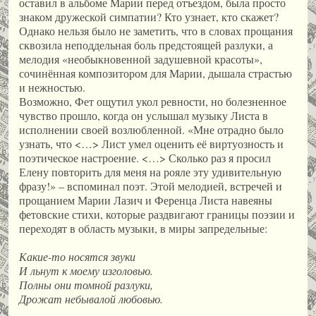
оставил в альбоме Марии перед отъездом, была просто
знаком дружеской симпатии? Кто узнает, кто скажет?
Однако нельзя было не заметить, что в словах прощания
сквозила неподдельная боль предстоящей разлуки, а
мелодия «необыкновенной задушевной красоты»,
сочинённая композитором для Марии, дышала страстью
и нежностью.
Возможно, Фет ощутил укол ревности, но болезненное
чувство прошло, когда он услышал музыку Листа в
исполнении своей возлюбленной. «Мне отрадно было
узнать, что <…> Лист умел оценить её виртуозность и
поэтическое настроение. <…> Сколько раз я просил
Елену повторить для меня на рояле эту удивительную
фразу!» – вспоминал поэт. Этой мелодией, встречей и
прощанием Марии Лазич и Ференца Листа навеяны
фетовские стихи, которые раздвигают границы поэзии и
переходят в область музыки, в миры запредельные:
Какие-то носятся звуки
И льнут к моему изголовью.
Полны они томной разлуки,
Дрожат небывалой любовью.