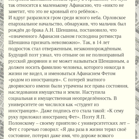
так относится к маленькому Афанасию, что «никто не
заметит, что это не кровный его ребёнок».
И вдруг разразился гром среди ясного неба. Орловское
епархиальное начальство, обнаружив, что мальчик был
рождён до брака А.Н. Шеншина, постановило, что
«означенного Афанасия сыном господина ротмистра
Шеншина признать невозможно». Так, в 14 лет
подросток стал отверженным, незаконнорождённым.
Будущий поэт узнал, что отныне он не полноправный
русский дворянин и не может называться Шеншиным, а
должен носить фамилию человека, которого никогда в
жизни не видел, и именоваться Афанасием Фетом
«родом из иностранцев». С потерей знатного
дворянского имени были утрачены все права состояния,
наследования имущества и земли. Наступила
социальная и имущественная неопределённость. В
университете он числился как «студент из
иностранцев». Даже подпись его стала такой: «К сему
руку приложил иностранец Фет». Поэту Я.П.
Полонскому – своему приятелю с университетских лет –
Фет с горечью говорил: «Я два раза в жизни терял своё
состояние, потерял даже имя, что дороже всякого