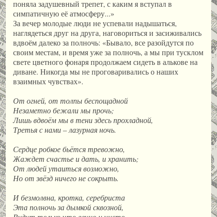
поняла задушевный трепет, с каким я вступал в
симпатичную её атмосферу...»
За вечер молодые люди не успевали надышаться,
наглядеться друг на друга, наговориться и засиживались
вдвоём далеко за полночь: «Бывало, все разойдутся по
своим местам, и время уже за полночь, а мы при тусклом
свете цветного фонаря продолжаем сидеть в алькове на
диване. Никогда мы не проговаривались о наших
взаимных чувствах».
От огней, от толпы беспощадной
Незаметно бежали мы прочь;
Лишь вдвоём мы в тени здесь прохладной,
Третья с нами
–
лазурная ночь.
Сердце робкое бьётся тревожно,
Жаждет счастье и дать, и хранить;
От людей утаиться возможно,
Но от звёзд ничего не сокрыть.
И безмолвна, кротка, серебриста
Эта полночь за дымкой сквозной,
Видит только что вечно и чисто,