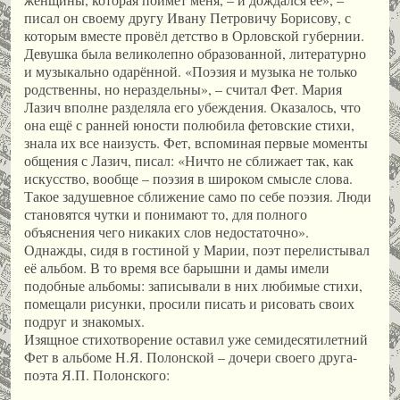
писал он своему другу Ивану Петровичу Борисову, с
которым вместе провёл детство в Орловской губернии.
Девушка была великолепно образованной, литературно
и музыкально одарённой. «Поэзия и музыка не только
родственны, но нераздельны», – считал Фет. Мария
Лазич вполне разделяла его убеждения. Оказалось, что
она ещё с ранней юности полюбила фетовские стихи,
знала их все наизусть. Фет, вспоминая первые моменты
общения с Лазич, писал: «Ничто не сближает так, как
искусство, вообще – поэзия в широком смысле слова.
Такое задушевное сближение само по себе поэзия. Люди
становятся чутки и понимают то, для полного
объяснения чего никаких слов недостаточно».
Однажды, сидя в гостиной у Марии, поэт перелистывал
её аль­бом. В то время все барышни и дамы имели
подобные альбомы: записывали в них любимые стихи,
помещали рисунки, просили писать и рисовать своих
подруг и знакомых.
Изящное стихотворение оставил уже семидесятилетний
Фет в альбоме Н.Я. Полонской – дочери своего друга-
поэта Я.П. Полонского: