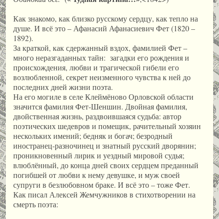
Как знакомо, как близко русскому сердцу, как тепло на
душе. И всё это – Афанасий Афанасиевич Фет (1820 –
1892).
За краткой, как сдержанный вздох, фамилией Фет –
много неразгаданных тайн: загадки его рождения и
происхождения, любви и трагической гибели его
возлюбленной, секрет неизменного чувства к ней до
последних дней жизни поэта.
На его могиле в селе Клеймёново Орловской области
значится фамилия Фет-Шеншин. Двойная фамилия,
двойственная жизнь, раздвоившаяся судьба: автор
поэтических шедевров и помещик, рачительный хозяин
нескольких имений; бедняк и богач; безродный
иностранец-разночинец и знатный русский дворянин;
проникновенный лирик и уездный мировой судья;
влюблённый, до конца дней своих сердцем преданный
погибшей от любви к нему девушке, и муж своей
супруги в безлюбовном браке. И всё это – тоже Фет.
Как писал Алексей Жемчужников в стихотворении на
смерть поэта: