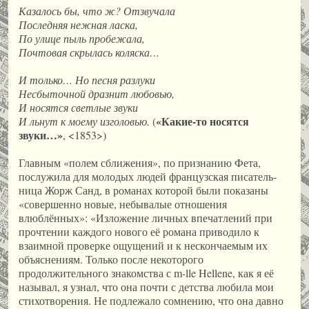
Казалось бы, что ж? Отзвучала
Последняя нежная ласка,
По улице пыль пробежала,
Почтовая скрылась коляска…
И только… Но песня разлуки
Несбыточной дразнит любовью,
И носятся светлые звуки
«Какие-то носятся
И льнут к моему изголовью.
(
звуки…»
, <1853>)
Главным «полем сближения», по признанию Фета,
послужила для молодых людей французская писатель­
ница Жорж Санд, в романах которой были показаны
«совершенно новые, небывалые отношения
влюблённых»: «Изложение личных впечатлений при
прочтении каждого нового её романа приводило к
взаимной проверке ощущений и к нескончаемым их
объяснениям. Только после некоторого
продолжительного знакомства с m-lle Hellene, как я её
называл, я узнал, что она почти с детства любила мои
стихотворения. Не подлежало сомнению, что она давно