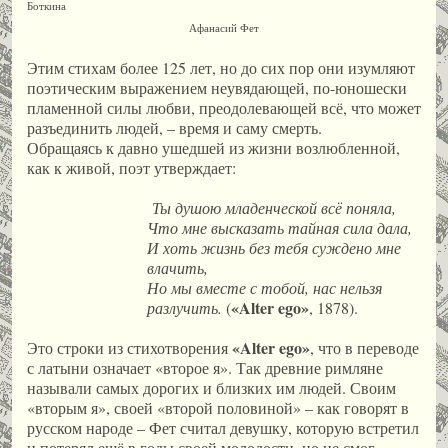
Боткина
Афанасий Фет
Этим стихам более 125 лет, но до сих пор они изумляют
поэтическим выражением неувядающей, по-юношески
пламенной силы любви, преодолевающей всё, что может
разъединить людей, – время и саму смерть.
Обращаясь к давно ушедшей из жизни возлюбленной,
как к живой, поэт утверждает:
Ты душою младенческой всё поняла,
Что мне высказать тайная сила дала,
И хоть жизнь без тебя суждено мне
влачить,
Но мы вместе с тобой, нас нельзя
«
Alter
ego
»
разлучить.
(
, 1878).
«
Alter
ego
»
Это строки из стихотворения
, что в переводе
с латыни означает «второе я». Так древние римляне
называли самых дорогих и близких им людей. Своим
«вторым я», своей «второй половиной» – как говорят в
русском народе – Фет считал девушку, которую встретил
и потерял ещё в годы своей молодости, но не смог