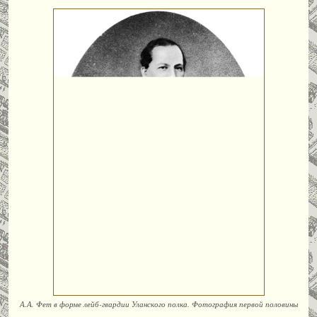
А.А. Фет в форме лейб-гвардии Уланского полка. Фотография первой половины