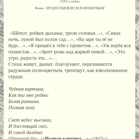
1850-х годов
Фото: ПРЕДОСТАВЛЕНО М.ЗОЛОТАРЕВЫМ
«Шёпот, робкое дыханье, трели соловья…», «Сияла
ночь, луной был полон сад…», «На заре ты её не
буди…», «Я пришёл к тебе с приветом…», «Уж верба вся
пушистая…», «Зреет рожь над жаркой нивой…», «Это
утро, радость эта…»…
Стихи живут, дышат, благоухают, переливаются
радужным полноцветьем, трепещут, как взволнованное
сердце.
Чудная картина,
Как ты мне родна:
Белая равнина,
Полная луна.
Свет небес высоких,
И блестящий снег,
И саней далёких
«Чудная картина…»
Одинокий бег.
(
,<1842>)