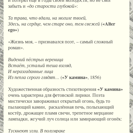
забыть и
«до старости глубокой»
:
Та трава, что вдали, на могиле твоей,
«
Alter
Здесь, на сердце, чем старе оно, тем свежей
(
ego
»
)
«Жизнь моя, – признавался поэт, – самый сложный
роман».
Видений пёстрых вереница
Встаёт, усталый теша взгляд,
И неразгаданные лица
«У камина»
Из пепла серого глядят…
(
, 1856)
«У камина»
Художественная образность стихотворения
очень характерна для фетовской лирики. Поэта
мистически завораживал открытый огонь, будь то
пылающий камин, раскалённая печь, полыхающий
костёр, дрожащее пламя свечи, трепетное мерцание
лампадки, жгучий луч солнца или замирающий огонёк:
Тускнеют угли. В полумраке