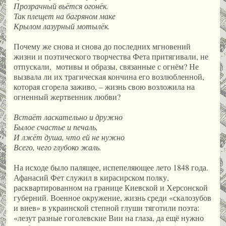
Прозрачный вьётся огонёк.
Так плещет на багряном маке
Крылом лазурный мотылёк.
Почему же снова и снова до последних мгновений
жизни и поэтического творчества Фета притягивали, не
отпускали, мотивы и образы, связанные с огнём? Не
вызвала ли их трагическая кончина его возлюбленной,
которая сгорела заживо, – жизнь свою возложила на
огненный жертвенник любви?
Встаёт ласкательно и дружно
Былое счастье и печаль,
И лжёт душа, что ей не нужно
Всего, чего глубоко жаль.
На исходе было палящее, испепеляющее лето 1848 года.
Афана­сий Фет служил в кирасирском полку,
расквартированном на границе Киевской и Херсонской
губерний. Военное окружение, жизнь среди «скалозубов
и виев» в украинской степной глуши тяготили поэта:
«лезут разные гоголевские Вии на глаза, да ещё нужно