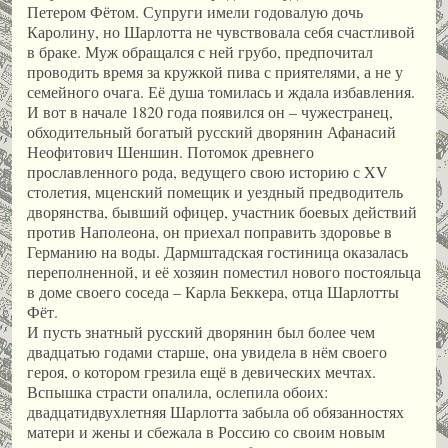
Петером Фётом. Супруги имели годовалую дочь
Каролину, но Шарлотта не чувствовала себя счастливой
в браке. Муж обращался с ней грубо, предпочитал
проводить время за кружкой пива с приятелями, а не у
семейного очага. Её душа томилась и ждала избавления.
И вот в начале 1820 года появился он – чужестранец,
обходительный богатый русский дворянин Афанасий
Неофитович Шеншин. Потомок древнего
прославленного рода, ведущего свою историю с XV
столетия, мценский помещик и уездный предводитель
дворянства, бывший офицер, участник боевых действий
против Наполеона, он приехал поправить здоровье в
Германию на воды. Дармштадская гостиница оказалась
переполненной, и её хозяин поместил нового постояльца
в доме своего соседа – Карла Беккера, отца Шарлотты
Фёт.
И пусть знатный русский дворянин был более чем
двадцатью годами старше, она увидела в нём своего
героя, о котором грезила ещё в девических мечтах.
Вспышка страсти опалила, ослепила обоих:
двадцатидвухлетняя Шарлотта забыла об обязанностях
матери и жены и сбежала в Россию со своим новым