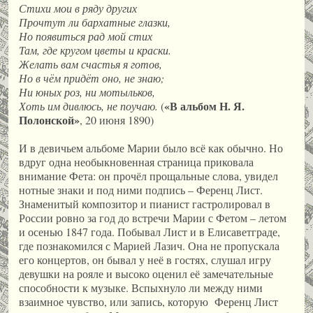
Стихи мои в ряду других
Прочтут ли бархатные глазки,
Но появиться рад мой стих
Там, где кругом цветы и краски.
Желать вам счастья я готов,
Но в чём придёт оно, не знаю;
Ни юных роз, ни мотыльков,
«В альбом Н. Я.
Хоть им дивлюсь, не поучаю.
(
Полонской»
, 20 июня 1890)
И в девичьем альбоме Марии было всё как обычно. Но
вдруг одна необык­новенная страница приковала
внимание Фета: он прочёл прощальные слова, увидел
нотные знаки и под ними подпись – Ференц Лист.
Знаменитый композитор и пианист гастролировал в
России ровно за год до встречи Марии с Фетом – летом
и осенью 1847 года. Побывал Лист и в Елисаветграде,
где познакомился с Марией Лазич. Она не пропускала
его концертов, он бывал у неё в гостях, слушал игру
девушки на рояле и высоко оценил её замечательные
способности к музыке. Вспыхнуло ли между ними
взаимное чувство, или запись, которую Ференц Лист