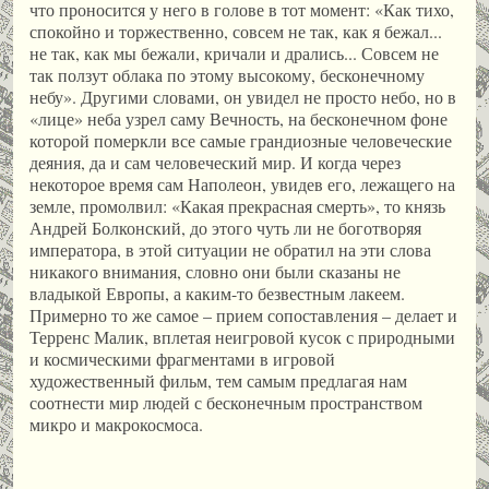
что проносится у него в голове в тот момент: «Как тихо,
спокойно и торжественно, совсем не так, как я бежал...
не так, как мы бежали, кричали и дрались... Совсем не
так ползут облака по этому высокому, бесконечному
небу». Другими словами, он увидел не просто небо, но в
«лице» неба узрел саму Вечность, на бесконечном фоне
которой померкли все самые грандиозные человеческие
деяния, да и сам человеческий мир. И когда через
некоторое время сам Наполеон, увидев его, лежащего на
земле, промолвил: «Какая прекрасная смерть», то князь
Андрей Болконский, до этого чуть ли не боготворяя
императора, в этой ситуации не обратил на эти слова
никакого внимания, словно они были сказаны не
владыкой Европы, а каким-то безвестным лакеем.
Примерно то же самое – прием сопоставления – делает и
Терренс Малик, вплетая неигровой кусок с природными
и космическими фрагментами в игровой
художественный фильм, тем самым предлагая нам
соотнести мир людей с бесконечным пространством
микро и макрокосмоса.