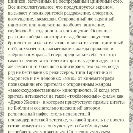
циников, заточенных на беспрерывный циничный стеб.
Все интеллектуальное, что продуцируется экраном,
вызывает у таких зрителей раздражение, аллергию,
возмущение, насмешки. Откровенный же экранный
идиотизм или пошлятина, наоборот, внимание,
глубокую благодарность и восхищение. Основные
реакции либерального зрителя-дебила: кощунство,
ёрничество, издевательство, измывательство, циничный
стёб, хохмачество, высмеивание, жажда приколов и
«чёрного юмора»... Теперь представьте себе, что этот
самый среднестатистический зритель-дебил ждет того
же самого и от большого киноэкрана, тем более, когда
ряд не бесталанных режиссеров, типа Тарантино и
Родригеса и им подобных «мачо» от кинематографа
познакомили его (зрителя) с откровенным жанром
«высокохудожественных» киноприколов. И когда этот
зритель натыкается на такой «тяжёловесный» фильм как
«Древо Жизни», в которым присутствует прямые цитаты
из Библии и сознательно введенный автором
религиозный пафос, столь ненавистный
постмодернистской эстетике, то такой зритель не просто
готов возмутиться, он чувствует себя обманутым,
оскорбленным, униженным. Он звериным чутьем