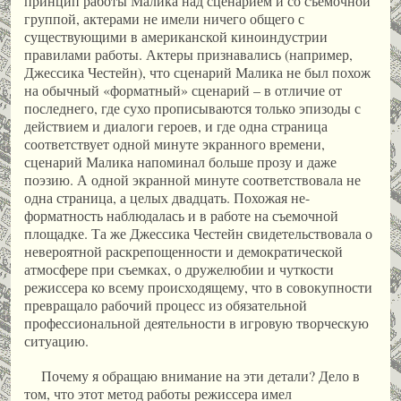
принцип работы Малика над сценарием и со съемочной
группой, актерами не имели ничего общего с
существующими в американской киноиндустрии
правилами работы. Актеры признавались (например,
Джессика Честейн), что сценарий Малика не был похож
на обычный «форматный» сценарий – в отличие от
последнего, где сухо прописываются только эпизоды с
действием и диалоги героев, и где одна страница
соответствует одной минуте экранного времени,
сценарий Малика напоминал больше прозу и даже
поэзию. А одной экранной минуте соответствовала не
одна страница, а целых двадцать. Похожая не-
форматность наблюдалась и в работе на съемочной
площадке. Та же Джессика Честейн свидетельствовала о
невероятной раскрепощенности и демократической
атмосфере при съемках, о дружелюбии и чуткости
режиссера ко всему происходящему, что в совокупности
превращало рабочий процесс из обязательной
профессиональной деятельности в игровую творческую
ситуацию.
Почему я обращаю внимание на эти детали? Дело в
том, что этот метод работы режиссера имел