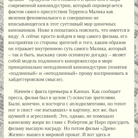
современной киноиндустрии, который опровергается
фактом самого присутствия Терренса Малика как
явления феноменального и совершенно не
вписывающегося в этот суетливый мир циничных
киношников. Ниже я попытаюсь пояснить, что имеется в
виду. А сейчас просто войдем в мир самого фильма, его
восприятия со стороны зрителей и того, каким образом
он отражает внутреннюю суть самого Малика, который
– так и быть, выскажу свою основную догадку – являет
собой модель подлинного кинорежиссера в мире
принципиально неподлинной киноиндустрии (понятия
«подлинный» и «неподлинный» прошу воспринимать в
хайдеггеровском смысле).
Начнем с факта премьеры в Каннах. Как сообщает
пресса, фильм был в целом (!) освистан зрителями.
Были, конечно, и восторги с аплодисментами, но топот
ног и свист «не въехавших» в картину, все же, был
шумней и агрессивней. Это, однако, не помешало
каннскому жюри во главе с Робертом де Ниро присудить
фильму высшую награду. Но потом фильм «Древо
Жизни» вышел в мировой прокат. И вот здесь и