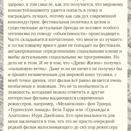
здорово, в том смысле, как это получается, что мировому
киноистеблишменту удается попасть в точку и
награждать лучших, потому как сам дух современной
киноиндустрии, фестивальная политика в целом и
существующие актуальные бренды не вселяют особого
оптимизма по поводу «объективности» происходящего.
Часто складывается впечатление, что многое из лучшего
и по настоящему яркого даже не попадает на фестивали,
ангажированные определенными социальными клише и
якобы актуальными социальными же программами. Но
дело не в этом. И не в том, что «Древо Жизни» получил
«пальмовую ветвь». Даже если он ничего не получил бы
и прошёл незамеченным для мировой кино тусовки, с
моей точки зрения, этот фильм всё равно является очень
необычным и знаковым. Это не та необычность и
знаковость, которыми можно отметить и другие
интересные фильмы выдающихся современных
режиссеров, например, «Меланхолию» фон Триера,
«Туринскую лошадь» Бела Тарра или «Однажды в
Анатолии» Нури Джейлана. Его оригинальность для
меня заключается в том, что это не просто очередной
редкий фильм малоснимающего до сих пор режиссера