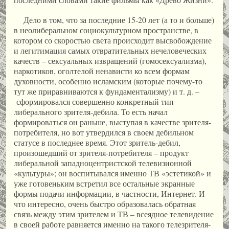
Дело в том, что за последние 15-20 лет (а то и больше)
в неолиберальном социокультурном пространстве, в
котором со скоростью света происходит высвобождение
и легитимация самых отвратительных нечеловеческих
качеств – сексуальных извращений (гомосексуализма),
наркотиков, оголтелой ненависти ко всем формам
духовности, особенно исламским (которые почему-то
тут же приравниваются к фундаментализму) и т. д. –
сформировался совершенно конкретный тип
либерального зрителя-дебила. То есть начал
формироваться он раньше, выступая в качестве зрителя-
потребителя, но вот утвердился в своем дебильном
статусе в последнее время. Этот зритель-дебил,
произошедший от зрителя-потребителя – продукт
либеральной западноцентристской телевизионной
«культуры»; он воспитывался именно ТВ «эстетикой» и
уже готовеньким встретил все остальные экранные
формы подачи информации, в частности, Интернет. И
что интересно, очень быстро образовалась обратная
связь между этим зрителем и ТВ – всеядное телевидение
в своей работе равняется именно на такого телезрителя-