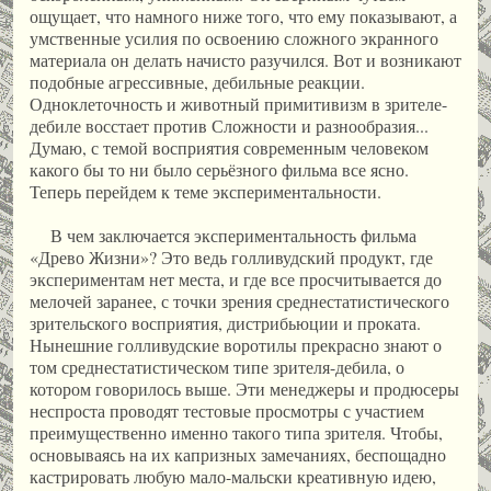
ощущает, что намного ниже того, что ему показывают, а
умственные усилия по освоению сложного экранного
материала он делать начисто разучился. Вот и возникают
подобные агрессивные, дебильные реакции.
Одноклеточность и животный примитивизм в зрителе-
дебиле восстает против Сложности и разнообразия...
Думаю, с темой восприятия современным человеком
какого бы то ни было серьёзного фильма все ясно.
Теперь перейдем к теме экспериментальности.
В чем заключается экспериментальность фильма
«Древо Жизни»? Это ведь голливудский продукт, где
экспериментам нет места, и где все просчитывается до
мелочей заранее, с точки зрения среднестатистического
зрительского восприятия, дистрибьюции и проката.
Нынешние голливудские воротилы прекрасно знают о
том среднестатистическом типе зрителя-дебила, о
котором говорилось выше. Эти менеджеры и продюсеры
неспроста проводят тестовые просмотры с участием
преимущественно именно такого типа зрителя. Чтобы,
основываясь на их капризных замечаниях, беспощадно
кастрировать любую мало-мальски креативную идею,