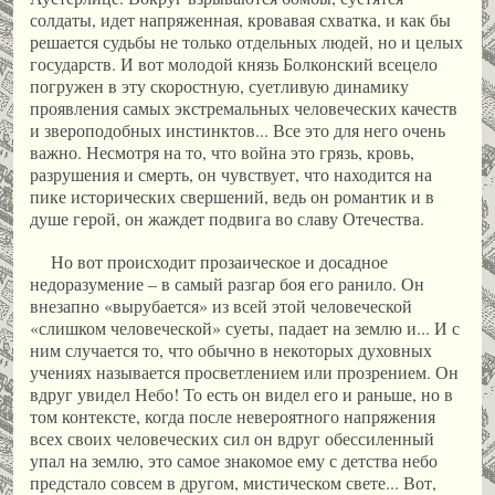
солдаты, идет напряженная, кровавая схватка, и как бы
решается судьбы не только отдельных людей, но и целых
государств. И вот молодой князь Болконский всецело
погружен в эту скоростную, суетливую динамику
проявления самых экстремальных человеческих качеств
и звероподобных инстинктов... Все это для него очень
важно. Несмотря на то, что война это грязь, кровь,
разрушения и смерть, он чувствует, что находится на
пике исторических свершений, ведь он романтик и в
душе герой, он жаждет подвига во славу Отечества.
Но вот происходит прозаическое и досадное
недоразумение – в самый разгар боя его ранило. Он
внезапно «вырубается» из всей этой человеческой
«слишком человеческой» суеты, падает на землю и... И с
ним случается то, что обычно в некоторых духовных
учениях называется просветлением или прозрением. Он
вдруг увидел Небо! То есть он видел его и раньше, но в
том контексте, когда после невероятного напряжения
всех своих человеческих сил он вдруг обессиленный
упал на землю, это самое знакомое ему с детства небо
предстало совсем в другом, мистическом свете... Вот,