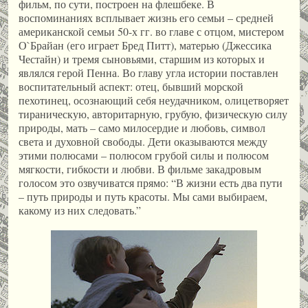
фильм, по сути, построен на флешбеке. В
воспоминаниях всплывает жизнь его семьи – средней
американской семьи 50-х гг. во главе с отцом, мистером
О`Брайан (его играет Бред Питт), матерью (Джессика
Честайн) и тремя сыновьями, старшим из которых и
являлся герой Пенна. Во главу угла истории поставлен
воспитательный аспект: отец, бывший морской
пехотинец, осознающий себя неудачником, олицетворяет
тираническую, авторитарную, грубую, физическую силу
природы, мать – само милосердие и любовь, символ
света и духовной свободы. Дети оказываются между
этими полюсами – полюсом грубой силы и полюсом
мягкости, гибкости и любви. В фильме закадровым
голосом это озвучиватся прямо: “В жизни есть два пути
– путь природы и путь красоты. Мы сами выбираем,
какому из них следовать.”