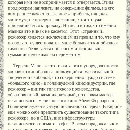
которая ими не воспринимается и отвергается. Этим
продюсерам наплевать на содержание фильма, на его
внутреннее качество, главное – прибыль, или, как
минимум, не потерять вложенное, хотя это уже
приравнивается к провалу. Но дело в том, что именно
Малика это никак не касается. Этот «странный»
режиссер является исключением из правил и то, что ему
позволяют существовать в мире большого кинобизнеса
само по себе является нонсенсом и «социально-
гумманистическим» экспериментом.
Терренс Малик – это точка хаоса в упорядоченности
мирового кинобизнеса, пользущийся максимальной
творческой свободой, что совершенно чуждо системе
«большого кино» в голливудской киноиндустрии, где
режиссер – винтик гигантского производства,
обыкновенный наемник, который, по словам мастера
независимого американского кино Абеля Феррары, в
Голливуде нужен в самую последнюю очередь. В Европе
ещё можно себе предствить существование такого типа
режиссера, но в США, вне инфраструктуры
независимого кинематографа... В этом парадоксальном
статусе он и интересен для меня так как, с моей точки