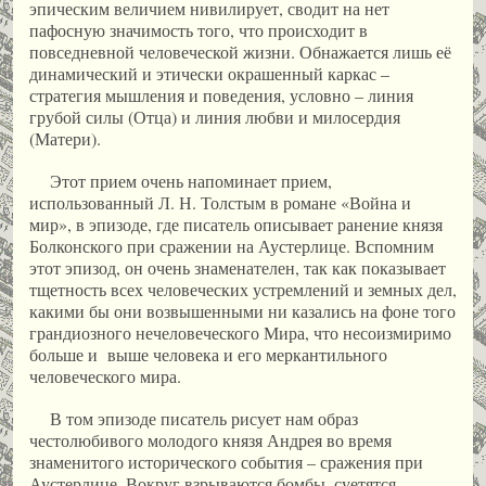
эпическим величием нивилирует, сводит на нет
пафосную значимость того, что происходит в
повседневной человеческой жизни. Обнажается лишь её
динамический и этически окрашенный каркас –
стратегия мышления и поведения, условно – линия
грубой силы (Отца) и линия любви и милосердия
(Матери).
Этот прием очень напоминает прием,
использованный Л. Н. Толстым в романе «Война и
мир», в эпизоде, где писатель описывает ранение князя
Болконского при сражении на Аустерлице. Вспомним
этот эпизод, он очень знаменателен, так как показывает
тщетность всех человеческих устремлений и земных дел,
какими бы они возвышенными ни казались на фоне того
грандиозного нечеловеческого Мира, что несоизмиримо
больше и выше человека и его меркантильного
человеческого мира.
В том эпизоде писатель рисует нам образ
честолюбивого молодого князя Андрея во время
знаменитого исторического события – сражения при
Аустерлице. Вокруг взрываются бомбы, суетятся