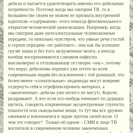
дебила и пытается удовлетворить именно его дебильные
потребности. Поэтому когда мы смотрим ТВ, то в
большинстве своем не можем не признать внутренний
идиотизм «содержания» этого некогда феноменального
открытия человеческой цивилизации. Например, когда
мы смотрим даже интеллектуальные телевизионные
передачи, то невольно чувствуем, что умные речи гостей
и героев передачи «не работают», они как бы излишне
грузят наши и без того загруженные мозги, а иногда
вообще воспринимаются слишком пафосно,
высокомерно и отталкивающе (я говорю «нас», потому
что вирус дебилизма перешел уже почти ко всем
современным людям без исключения с той разницей, что
более-менее «сознательные» индивиды могут вовремя
отдернуть себя и отрефлексировать материал, а
«законченные» дебилы уже ничего не могут). Короче,
раздражают. А вот если кто-нибудь начинает по дурацки
шутить, говорить откровенные эксцентричные глупости,
пошлости или скандальные вещи, то тут мы все дружно
оживаем и вовлекаемся в экран против своей воли. О
чем это говорит? Только об одном – СМИ в лице ТВ
воспитали в современном человеке законченных