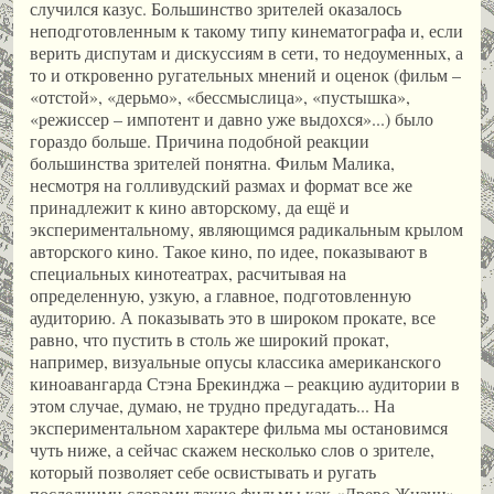
случился казус. Большинство зрителей оказалось
неподготовленным к такому типу кинематографа и, если
верить диспутам и дискуссиям в сети, то недоуменных, а
то и откровенно ругательных мнений и оценок (фильм –
«отстой», «дерьмо», «бессмыслица», «пустышка»,
«режиссер – импотент и давно уже выдохся»...) было
гораздо больше. Причина подобной реакции
большинства зрителей понятна. Фильм Малика,
несмотря на голливудский размах и формат все же
принадлежит к кино авторскому, да ещё и
экспериментальному, являющимся радикальным крылом
авторского кино. Такое кино, по идее, показывают в
специальных кинотеатрах, расчитывая на
определенную, узкую, а главное, подготовленную
аудиторию. А показывать это в широком прокате, все
равно, что пустить в столь же широкий прокат,
например, визуальные опусы классика американского
киноавангарда Стэна Брекинджа – реакцию аудитории в
этом случае, думаю, не трудно предугадать... На
экспериментальном характере фильма мы остановимся
чуть ниже, а сейчас скажем несколько слов о зрителе,
который позволяет себе освистывать и ругать
последними словами такие фильмы как «Древо Жизни».