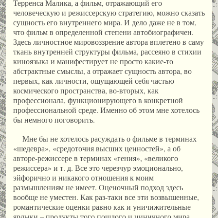
Терренса Малика, а фильм, отражающий его
человеческую и режиссерскую стратегию, можно сказать
сущность его внутреннего мира. И дело даже не в том,
что фильм в определенной степени автобиографичен.
Здесь личностное мировоззрение автора вплетено в саму
ткань внутренней структуры фильма, рассеяно в стихии
киноязыка и манифестирует не просто какие-то
абстрактные смыслы, а отражает сущность автора, во
первых, как личности, ощущающей себя частью
космического пространства, во-вторых, как
профессионала, функционирующего в конкретной
профессиональной среде. Именно об этом мне хотелось
бы немного поговорить.
Мне бы не хотелось расуждать о фильме в терминах
«шедевра», «средоточия высших ценностей», а об
авторе-режиссере в терминах «гения», «великого
режиссера» и т. д. Все это черезчур эмоционально,
эйфорично и никакого отношения к моим
размышлениям не имеет. Оценочный подход здесь
вообще не уместен. Как раз-таки все эти возвышенные,
романтические оценки равно как и уничижительные
ярлыки – продукты того пошлого и циничного мира