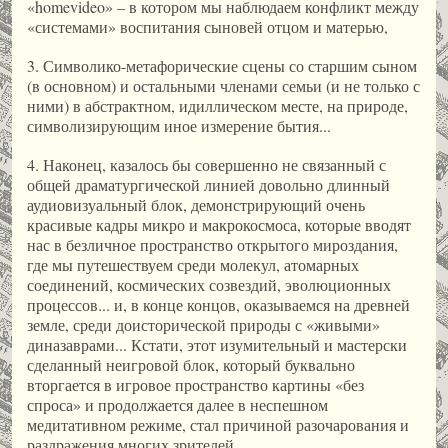
«homevideo» – в котором мы наблюдаем конфликт между
«системами» воспитания сыновей отцом и матерью,
3. Символико-метафорические сцены со старшим сыном
(в основном) и остальными членами семьи (и не только с
ними) в абстрактном, идиллическом месте, на природе,
символизирующим иное измерение бытия...
4. Наконец, казалось бы совершенно не связанный с
общей драматургической линией довольно длинный
аудиовизуальный блок, демонстрирующий очень
красивые кадры микро и макрокосмоса, которые вводят
нас в безличное пространство открытого мироздания,
где мы путешествуем среди молекул, атомарных
соединений, космических созвездий, эволюционных
процессов... и, в конце концов, оказываемся на древней
земле, среди доисторической природы с «живыми»
диназаврами... Кстати, этот изумительный и мастерски
сделанный неигровой блок, который буквально
вторгается в игровое пространство картины «без
спроса» и продолжается далее в неспешном
медитативном режиме, стал причиной разочарования и
раздражения многих зрителей.