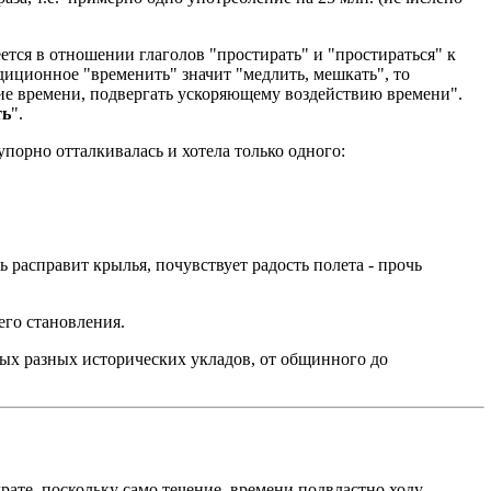
еется в отношении глаголов "простирать" и "простираться" к
адиционное "временить" значит "медлить, мешкать", то
ение времени, подвергать ускоряющему воздействию времени".
ть
".
порно отталкивалась и хотела только одного:
ь расправит крылья, почувствует радость полета - прочь
его становления.
мых разных исторических укладов, от общинного до
драте, поскольку само течение времени подвластно ходу