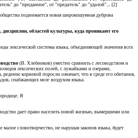
атель" до "приданное", от "предатель" до "удалой"... [2]
го общества поднимается новая широкошумная дуброва
 дисциплин, областей культуры, куда проникают его
ницы лексической системы языка, объединяющей значения всех
водство
(В. Хлебников) уместно сравнить с лесоводством и
озиция лексических полей, с лужайками и озерами,
дение корневой поросли означает, что в среде его обитания,
судов, снабжающих мозг воздухом языка.
ородице. Я
ководство дает право населить новой жизнью, вымершими или
 малое словотворчество, не нарушая законов языка, будет