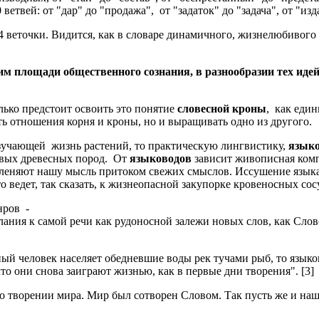
 ветвей: от "дар" до "продажа", от "задаток" до "задача", от "изд
 24 веточки. Видится, как в словаре динамичного, жизнелюбиво
площади общественного сознания, в разнообразии тех идей,
лько предстоит освоить это понятие
словесной кроны
, как еди
ть отношения корня и кроны, но и выращивать одно из другого.
изучающей жизнь растений, то практическую лингвистику,
языко
овых древесных пород. От
языководов
зависит живописная комп
яют нашу мысль притоком свежих смыслов. Иссушение языка, ре
о ведет, так сказать, к жизнеопасной закупорке кровеносных со
нров -
ания к самой речи как рудоносной залежи новых слов, как Слов
нный человек населяет обедневшие воды рек тучами рыб, то язы
о они снова заиграют жизнью, как в первые дни творения". [3]
 творении мира. Мир был сотворен Словом. Так пусть же и наше