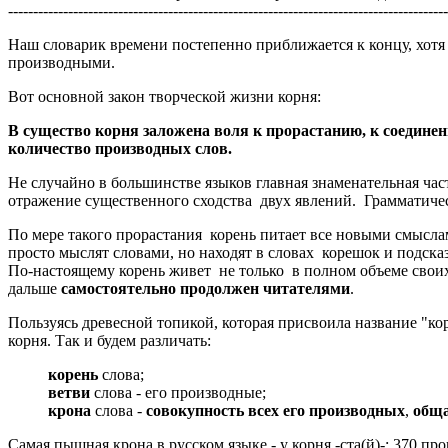
----------------------------------------------------------------------------------------
Наш словарик времени постепенно приближается к концу, хотя 
производными.
Вот основной закон творческой жизни корня:
В существо корня заложена воля к прорастанию, к соедин
количество производных слов.
Не случайно в большинстве языков главная знаменательная часть
отражение существенного сходства двух явлений. Грамматическ
По мере такого прорастания корень питает все новыми смысла
просто мыслят словами, но находят в словах корешок и подска
По-настоящему корень живет не только в полном объеме своих 
дальше
самостоятельно продолжен читателями
.
Пользуясь древесной топикой, которая присвоила название "ко
корня. Так и будем различать:
корень
слова;
ветви
слова - его производные;
крона
слова -
совокупность всех его производных
,
обща
Самая пышная крона в русском языке - у корня -ста(й)-: 370 про