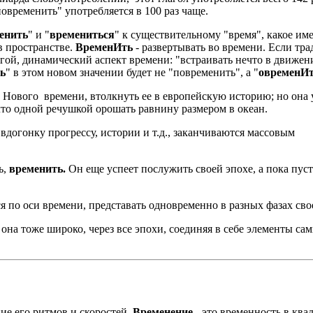
повременить" употребляется в 100 раз чаще.
енить
" и "
времениться
" к существительному "время", какое им
в пространстве.
ВременИть
- развертывать во времени. Если тр
ругой, динамический аспект времени: "встраивать нечто в движ
ь
" в этом новом значении будет не "повременить", а "
овременИ
Нового времени, втолкнуть ее в европейскую историю; но она у
 что одной речушкой орошать равнину размером в океан.
вдогонку прогрессу, истории и т.д., заканчиваются массовым
ь,
временить.
Он еще успеет послужить своей эпохе, а пока пуст
ся по оси времени, представать одновременно в разных фазах сво
она тоже широко, через все эпохи, соединяя в себе элементы са
ие его ритмов и скоростей.
Временение
- это временность в ква