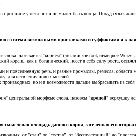
--
в принципе у него нет и не может быть конца. Покуда язык жив
ению со всеми возможными приставками и суффиксами и к н
 слова называется "корнем" (английское root, немецкое Wurzel, 
ий корень, как и ботанический, несет в себя силу роста,
оство
ми и повседневную речь, и разные промыслы, ремесла, области 
зку для ветвления новых мыслей.
производных, но и в возможности дальше выбрасывать из себя н
рня" центральной морфеме слова, назовем "
кроной
" верхушку ле
я смысловая площадь данного корня
,
заселенная его отпрыс
изводных, от "стан" до "состав", от "беспрестанный" до "предста