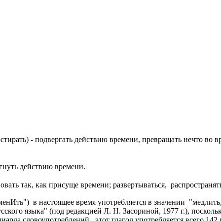
стирать) - подвергать действию времени, превращать нечто во в
гнуть действию времени.
вовать так, как присуще времени; развертываться, распространят
енИть") в настоящее время употребляется в значении "медлить,
сского языка" (под редакцией Л. Н. Засориной, 1977 г.), поскол
иарда словоупотреблений, этот глагол употребляется всего 142 р