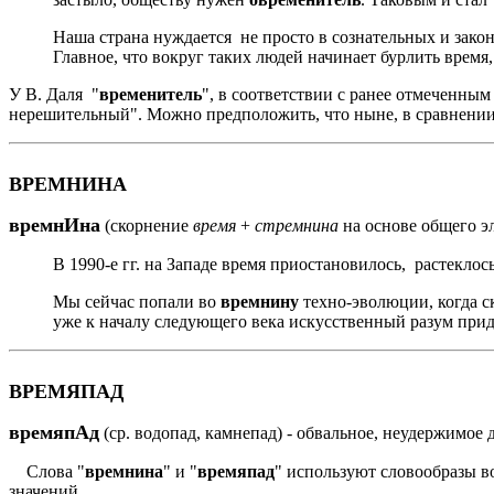
Наша страна нуждается не просто в сознательных и зак
Главное, что вокруг таких людей начинает бурлить время
У В. Даля "
временитель
", в соответствии с ранее отмеченны
нерешительный". Можно предположить, что ныне, в сравнении 
ВРЕМНИНА
времнИна
(скорнение
время
+
стремнина
на основе общего э
В 1990-е гг. на Западе время приостановилось, растекло
Мы сейчас попали во
времнину
техно-эволюции, когда с
уже к началу следующего века искусственный разум прид
ВРЕМЯПАД
времяпАд
(ср. водопад, камнепад) - обвальное, неудержимое
Слова "
времнина
" и "
времяпад
" используют словообразы во
значений.