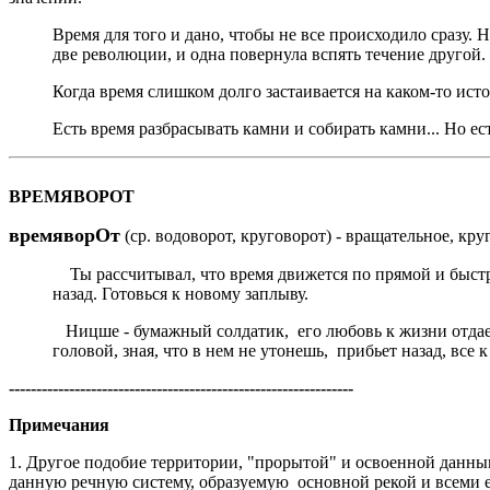
Время для того и дано, чтобы не все происходило сразу. 
две революции, и одна повернула вспять течение другой.
Когда время слишком долго застаивается на каком-то ис
Есть время разбрасывать камни и собирать камни... Но е
ВРЕМЯВОРОТ
времяворОт
(ср. водоворот, круговорот) - вращательное, кр
Ты рассчитывал, что время движется по прямой и быстро
назад. Готовься к новому заплыву.
Ницше - бумажный солдатик, его любовь к жизни отдает
головой, зная, что в нем не утонешь, прибьет назад, все 
---------------------------------------------------------------
Примечания
1. Другое подобие территории, "прорытой" и освоенной данным
данную речную систему, образуемую основной рекой и всеми е