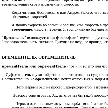
времени, меняет свое направление и скорость.
Когда читаешь Достоевского или Андрея Белого, чувствуеш
сбивчивых скоростей.
Я люблю скорость во времени больше, чем скорость в про
временение
, лихость перемен. Я воспринимаю будущее ка
"
Временение
" используется как философский термин в русском
"последовательность" экстазов. Будущее не позднее прошедше
ВРЕМЕНИТЕЛЬ, ОВРЕМЕНИТЕЛЬ
временИтель
или
овременИтель
- тот или то, кто или ч
Суффикс
-тель
служит образованию отглагольных существит
Соответственно "
(о)временитель
" может относиться к людям 
Петр Первый был не просто царь-реформатор, а
време
Повсюду сонная одурь. Ах, изготовить бы такой порошок
Первым официальным лозунгом горбачевской эпохи было "
застыло, обществу нужен
овременитель
. Таковым и стал