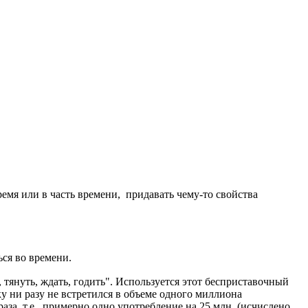
ремя или в часть времени, придавать чему-то свойства
ься во времени.
 тянуть, ждать, годить". Используется этот бесприставочный
ьку ни разу не встретился в объеме одного миллиона
аза, т.е. примерно одно употребление на 25 млн. (исчислено