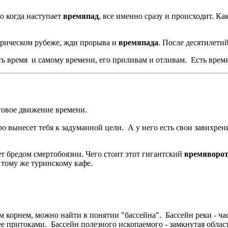
Но когда наступает
времяпад
, все именно сразу и происходит. Ка
торическом рубеже, жди прорыва и
времяпада
. После десятилети
сть время и самому времени, его приливам и отливам. Есть врем
уговое движение времени.
 вынесет тебя к задуманной цели. А у него есть свои завихрен
 бредом смертобоязни. Чего стоит этот гигантский
времяворо
к тому же туринскому кафе.
 корнем, можно найти в понятии "бассейна". Бассейн реки - час
е притоками. Бассейн полезного ископаемого - замкнутая обла