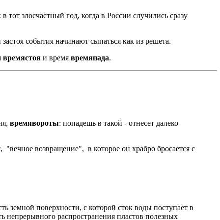
к в тот злосчастный год, когда в России случились сразу
й застоя события начинают сыпаться как из решета.
я
времястоя
и время
времяпада
.
ия,
времявороты
: попадешь в такой - отнесет далеко
т
, "вечное возвращение", в которое он храбро бросается с
ть земной поверхности, с которой сток воды поступает в
сть непрерывного распространения пластов полезных