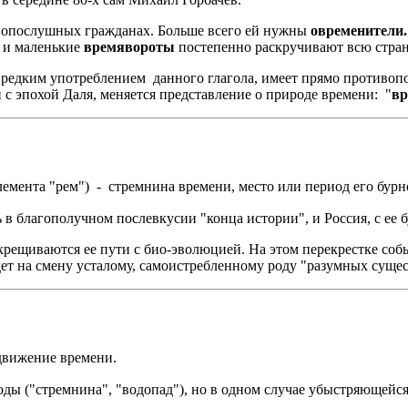
онопослушных гражданах. Больше всего ей нужны
овременители.
, и маленькие
времявороты
постепенно раскручивают всю стран
м редким употреблением данного глагола, имеет прямо противопо
с эпохой Даля, меняется представление о природе времени: "
вр
лемента "рем") - стремнина времени, место или период его бур
сь в благополучном послевкусии "конца истории", и Россия, с ее
крещиваются ее пути с био-эволюцией. На этом перекрестке со
ет на смену усталому, самоистребленному роду "разумных сущес
 движение времени.
ды ("стремнина", "водопад"), но в одном случае убыстряющейся,