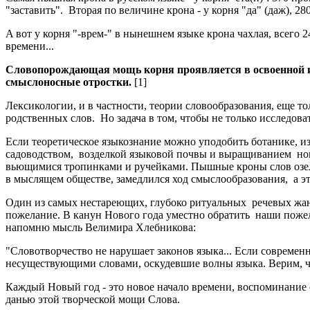
"заставить". Вторая по величине крона - у корня "да" (даж), 280
A вот у корня "-врем-" в нынешнем языке крона чахлая, всего
времени...
Словопорождающая мощь корня проявляется в освоенной им 
смыслоносные отростки.
[1]
Лексикологии, и в частности, теории словообразования, еще то
родственных слов. Но задача в том, чтобы не только исследова
Если теоретическое языкознание можно уподобить ботанике, 
садоводством, возделкой языковой почвы и выращиванием н
вьющимися тропинками и ручейками. Пышные кроны слов озелен
в мыслящем обществе, замедлился ход смыслообразования, а эт
Один из самых нестареющих, глубоко ритуальных речевых жа
пожелание. В канун Нового года уместно обратить наши пожел
напомню мысль Велимира Хлебникова:
"Словотворчество не нарушает законов языка... Если совреме
несуществующими словами, оскудевшие волны языка. Верим, чт
Каждый Новый год - это новое начало времени, воспоминание о
данью этой творческой мощи Слова.