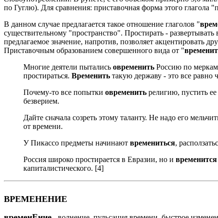
по Гуглю). Для сравнения: приставочная форма этого глагола "
В данном случае предлагается такое отношение глаголов "
врем
существительному "пространство". Простирать - развертывать 
предлагаемое значение, напротив, позволяет акцентировать д
Приставочным образованием совершенного вида от "
временит
Многие деятели пытались
овременить
Россию по меркам 
простираться.
Временить
такую державу - это все равно
Почему-то все попытки
овременить
религию, пустить ее 
безверием.
Дайте сначала созреть этому таланту. Не надо его мельчит
от времени.
У Пикассо предметы начинают
времениться
, расползать
Россия широко простирается в Евразии, но и
временится
капиталистического. [4]
ВРЕМЕНЕНИЕ
временЕние
- волнение, пульсация времени, быстрое изменен