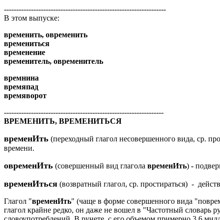
------------------------------------------------------------------
В этом выпуске:
временить, овременить
времениться
временение
временитель, овременитель
времнина
времяпад
времяворот
-----------------------------------------------------------------
ВРЕМЕНИТЬ, ВРЕМЕНИТЬСЯ
временИть
(переходный глагол несовершенного вида, ср. про
времени.
овременИть
(совершенный вид глагола
временИть
)
-
подвер
временИться
(возвратный глагол, ср. простираться) - дейст
Глагол "
временИть
" (чаще в форме совершенного вида "поврем
глагол крайне редко, он даже не вошел в "Частотный словарь ру
словоупотреблений. В рунете, с его объемом примерно 3,6 милл