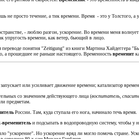
ь не просто течение, а тик времени. Время - это у Толстого, а 
странстве, - люблю разгон, ускорение. Во времени меня волнует
к упругость времени, как ветер, бьющий в лицо.
 переводе понятия "Zeitigung" из книги Мартина Хайдеггера "Бы
го, а прошедшее не раньше настоящего. Временность
временит
ка
то запускает или усиливает движение времени; катализатор време
ельных со значением действующего лица (
воспитатель, спасит
или предметам.
нитель
России. Там, куда ступала его нога, начинало течь время.
-
временитель
и подсыпать в водопроводную систему, чтобы у 
ускорение". Но ускорение вряд ли могло помочь стране. Ускори
 в середине 80-х сам Михаил Горбачев.