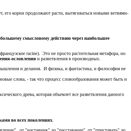
ет, его корни продолжают расти, вытягиваться новыми ветвями-
аибольшему смысловому действию через наибольшее
французское racine). Это не просто растительная метафора, но
ления
-
ословления
и разветвления в производных.
мышления и делания. И физика, и фантастика, и философия не
овые слова, - так что процесс словообразования может быть и
ксического древа, которая объемлет все разветвления данного
ками во всех поколениях
.
вление" , от "наставник" до "расставание", от "приставать" до