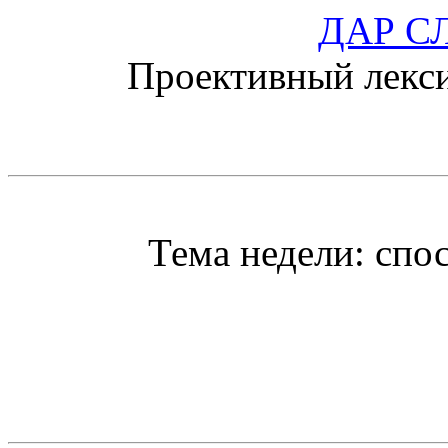
ДАР С
Проективный лекс
18 ноябр
Тема недели: способы
Слова 
жо
ожовить