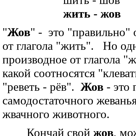
жить - жов
"
Жов
" - это "правильно"
от глагола "жить". Но од
производное от глагола "ж
какой соотносятся "клевать
"реветь - рёв".
Жов
- это 
самодостаточного жеванья
жвачного животного.
Кончай свой
жов
, мо