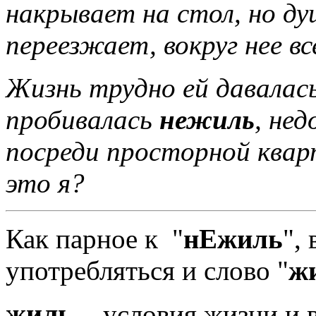
накрывает на стол, но ду
переезжает, вокруг нее в
Жизнь трудно ей давалас
пробивалась
нежиль
, нед
посреди просторной квар
это я?
Как парное к "
нЕжиль
",
употребляться и слово "
ж
жиль
- условия жизни и в