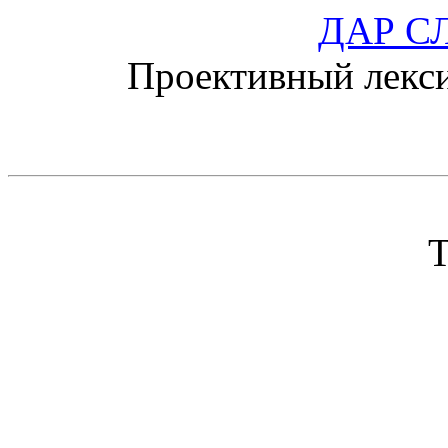
ДАР С
Проективный лекс
4 ноября
Тема недели:
нЕлю
нЕхо
нЕсы