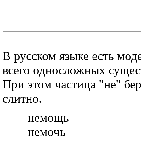
нЕжи
жи
В русском языке есть мод
всего односложных сущест
При этом частица "не" бер
слитно.
немощь
немочь