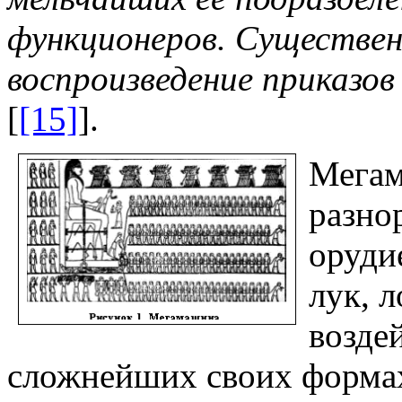
функционеров. Существе
воспроизведение приказов
[
[15]
].
Мегам
разно
орудие
лук, 
возде
сложнейших своих формах