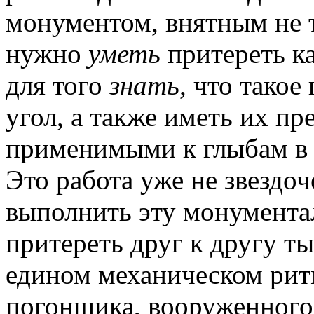
монументом, внятным не т
нужно
уметь
притереть ка
для того
знать
, что такое
угол, а также
иметь
их пр
применимыми к глыбам в ф
Это работа уже не звездоч
выполнить эту монумента
притереть друг к другу т
едином механическом ритм
погонщика, вооруженного 