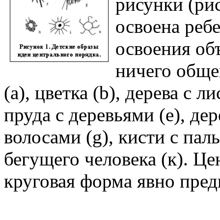
рисунки (рис
освоена реб
освоения об
ничего обще
(а), цветка (
b
), дерева с л
пруда с деревьями (е), дер
волосами (
g
), кисти с пал
бегущего человека (к). Ц
круговая форма явно пред