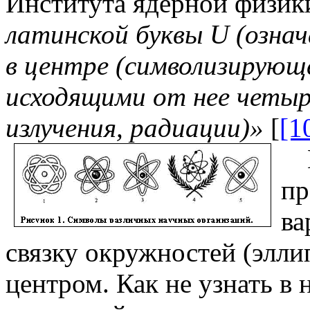
Института ядерной физик
латинской буквы
U
(означ
в центре (символизирующе
исходящими от нее четыр
излучения, радиации)»
[
[1
пр
ва
связку окружностей (элл
центром. Как не узнать в