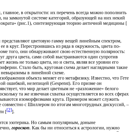
, главное, в открытости: их перечень всегда можно пополнить
, на замкнутой системе категорий, образующей на них некий
пократа» (рис.1), синтезирующая теорию античной медицины [
и представляют цветовую гамму вещей линейным спектром,
е в круг. Перестроившись из ряда в окружность, цвета по-
кроме того, они обнаруживают свою естественную полярность:
уг друга цвета, сами собой выстраиваются один супротив
т жизнь не только цвета, но и света, являя все уровни его
риферии. Стало быть, круговая схема делает наглядными такие
 невыразимы в линейной схеме.
зображения объекта меняет его метафизику. Известно, что Гете
ной ошибкой, нелепицей (
Gespenst
). Его призме он
 явствует, что мир делает цветным не «разложение» белого
поскольку та же извечная схватка осуществляется во всех сферах
вязываются изоморфизмами круга. Примером может служить
те совместно с Шиллером по итогам многотрудных дискуссий, –
[2]
и [
].
ится эзотерика. Но самым популярным, доныне
нечно,
гороскоп
. Как бы ни относиться к астрологии, нужно