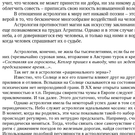
учит, что человек не может принести ни добра, ни зла никому 
облегчить совесть – приписать свою низость возвышенной воле
В отношении астрологии к миру нет никакой поэзии – эт
верой в то, что бесконечное многообразие воздействий на чел
Астрология противостоит магии как искусству заклинани
еще познакомимся на трудах Агриппы. Однако и в этом случае м
неба, а от доверившегося ему человека, и только над ними и во
когда человек спрашивает их о судьбе.
Астрология, конечно, не жила бы тысячелетиями, если бы е
них (чрезвычайно суровая зима, вторжение в Австрию турок и кре
«Составляя им гороскопы, Кеплер пришел к выводу, что их ждет
предсказанное время…».
Так нет ли в астрологии «рационального зерна»?
Известно, что Солнце и все его планеты влияют друг на друг
приливов и отливов. Вспышки на Солнце сказываются на состояни
психическим нет непроходимой грани. В ХХ веке открыта зависи
численностью и т.п. Периоды свирепства чумы в Европе следуют
приключениям. И так далее. Этого достаточно, чтобы некоторые 
Однако астрология имела бы некоторый успех даже в том сл
периодичность. Небо служит астрологам идеальными
часами:
их 
В момент, когда вы родились, эти часы показывали такой-то набо
происходят регулярно, то их нетрудно предсказать. Например, с
периодически меняться. Тогда, чтобы связать свое самочувствие 
ритм с движением поездов по железным дорогам, найдя соответст
Использование подобной регулярности в астрологических прогноз