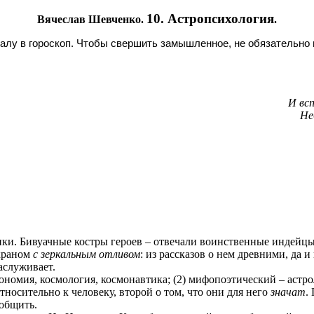
10. Астропсихология
Вячеслав Шевченко.
.
алу в гороскоп. Чтобы свершить замышленное, не обязательно
И вс
Не
ики. Бивуачные костры героев – отвечали воинственные индейц
краном
с зеркальным отливом
: и
з рассказов о нем древними, да 
заслуживает.
трономия, космология, космонавтика; (2) мифопоэтический – астр
тносительно к человеку, второй о том, что они для него
значат
.
ообщить.