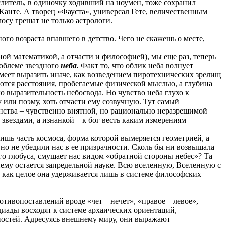
литель, в одиночку ходивший на ноумен, тоже сохранил
. Канте. А творец «Фауста», универсал Гете, величественным
осу грешат не только астрологи.
ого возраста впавшего в детство. Чего не скажешь о месте,
й математикой, а отчасти и философией), мы еще раз, теперь
роблеме звездного
неба.
Факт то, что облик неба волнует
умеет выразить иначе, как возведением пиротехнических зрелищ
ются расстояния, пробегаемые физической мыслью, а глубина
ю выразительность небосвода. Но чувство неба глухо к
 или поэму, хоть отчасти ему созвучную. Тут самый
нства – чувственно внятной, но рационально неразрешимой
звездами, а изнанкой – к бог весть каким измерениям
шь часть космоса, форма которой вымеряется геометрией, а
но не убедили нас в ее призрачности. Сколь бы ни возвышала
го глобуса, смущает нас видом «обратной стороны небес»? Та
нему остается запредельной науке. Всю вселенную, Вселенную с
 как целое она удерживается лишь в системе философских
тивопоставлений вроде «чет – нечет», «правое – левое»,
диады восходят к системе архаических ориентаций,
ностей. Адресуясь внешнему миру, они выражают