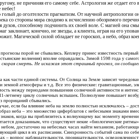
другому, не причиняя его самому себе. Астрология же отдает его
 небес!
о голый до оголтелости прагматизм. От научной антропологии 
овека со стороны мира сводимо к исчислению обозримого перечня
я духов, способному подчинить их своей воле. С магией она см
аг заклинает, конечно, не звезды, а клиента, играя на его упов
рожит. Магической силой обладает не гороскоп, а небо, образ ко
е прогнозы порой не сбывались. Кеплеру принес известность первый
стьянские волнения) вполне оправдались. Зимой 1598 года у самого
 скорая смерть. Не искажая этот страшный прогноз, он сообщает 
а как части единой системы. От Солнца на Земле зависит чередован
и земной атмосферы и т.д. Все это физические: гравитационные, э
мость между периодами повышения солнечной активности и интенс
 11-летнему циклу солнечных вспышек. Полнолуние повышает возбу
из прорицаний сбывались.
учае, если бы влияние неба на землю полностью исключалось – дос
образ неба – это множество циферблатов с небесными знаками вм
р знаков, когда вы приблизитесь к волнующему вас моменту времен
читается доказанным, что существуют некие «биологические ритмы»
с небом, достаточно на небесных часах найти механизм, работающи
вующий цикл в их расписании. Синхронность событий сама по себе 
ах – вопрос наблюдательности, проницательности, осведомленности