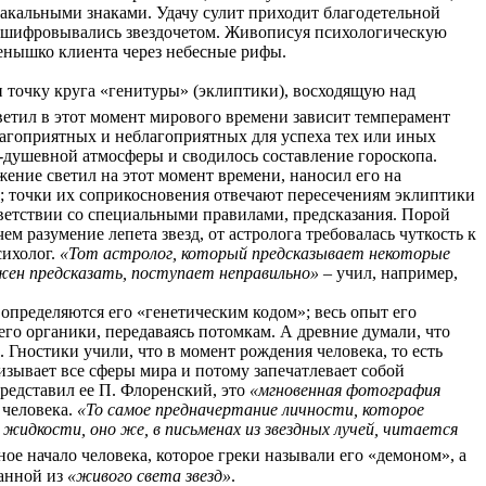
иакальными знаками. Удачу сулит приходит благодетельной
расшифровывались звездочетом. Живописуя психологическую
денышко клиента через небесные рифы.
и точку круга «генитуры» (эклиптики), восходящую над
светил в этот момент мирового времени зависит темперамент
благоприятных и неблагоприятных для успеха тех или иных
-душевной атмосферы и сводилось составление гороскопа.
жение светил на этот момент времени, наносил его на
в; точки их соприкосновения отвечают пересечениям эклиптики
тветствии со специальными правилами, предсказания. Порой
ем разумение лепета звезд, от астролога требовалась чуткость к
сихолог.
«Тот астролог, который предсказывает некоторые
жен предсказать, поступает неправильно» ­
– учил, например,
 определяются его «генетическим кодом»; весь опыт его
его органики, передаваясь потомкам. А древние думали, что
. Гностики учили, что в момент рождения человека, то есть
изывает все сферы мира и потому запечатлевает собой
представил ее П. Флоренский, это
«мгновенная фотография
 человека.
«То самое предначертание личности, которое
 жидкости, оно же, в письменах из звездных лучей, читается
ное начало
человека, которое греки называли его «демоном», а
канной из
«живого света звезд»
.