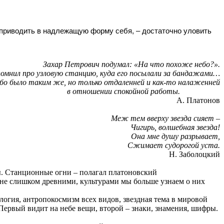
 приводить в надлежащую форму себя, – достаточно уловить
Захар Петрович подумал: «На что похоже небо?».
помнил про узловую станцию, куда его посылали за бандажами…
бо было таким же, но только отдаленней и как-то налаженней
в отношении спокойной работы.
А. Платонов
Меж тем вверху звезда сияет –
Чигирь, волшебная звезда!
Она мне душу разрывает,
Сжимает судорогой уста.
Н. Заболоцкий
ы. Станционные огни – полагал платоновский
и не слишком древними, культурами мы больше узнаем о них
ология, антропокосмизм всех видов, звездная тема в мировой
 Первый видит на небе вещи, второй – знаки, знамения, шифры.