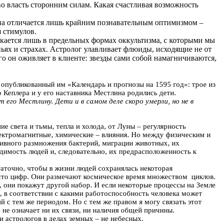
 во власть сторонним силам. Какая счастливая возможность
она отличается лишь крайним познавательным оптимизмом –
 стимулов.
ыкается лишь в предельных формах оккультизма, с которыми мы
аньях и страхах. Астролог улавливает флюиды, исходящие не от
его он оживляет в клиенте: звезды сами собой намагничиваются,
 опубликованный им «Календарь и прогнозы на 1595 год»: трое из
 Кеплера и у его наставника Местлина родились дети.
его Местлину. Дети и в самом деле скоро умерли, но не в
ие света и тьмы, тепла и холода, от Луны – регулярность
лектромагнитные, химические – влияния. Но между физическим и
ивного размножения бактерий, миграции животных, их
димость людей и, следовательно, их предрасположенность к
таточно, чтобы в жизни людей сохранялась некоторая
есто цифр. Они размечают космическое время множеством
циклов.
и, они покажут другой набор. И если некоторые процессы на Земле
, в соответствии с какими работоспособность человека может
й с тем же периодом. Но с тем же правом я могу связать этот
не означает ни их связи, ни наличия общей причины.
 астрологов в делах земных – не небесных.