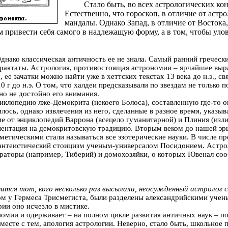
Стало быть, во всех астрологических ко
Естественно, что гороскоп, в отличие от аст
мандалы. Однако Запад, в отличие от Востока
м привести себя самого в надлежащую форму, а в том, чтобы уло
днако классическая античность ее не знала. Самый ранний греческий
 трактаты. Астрология, противостоящая астрономии – ярчайшее вы
 ее зачатки можно найти уже в хеттских текстах 13 века до н.э.,
 г до н.э. О том, что халдеи предсказывали по звездам не только п
оно не достойно его внимания.
клопедию лже-Демокрита (некоего Болоса), составленную где-то ок
ось, однако извлечения из него, сделанные в разное время, указыва
ие от энциклопедий Варрона (всецело гуманитарной) и Плиния (изл
иентация на демокритовскую традицию. Вторым веком до нашей эры
етическими стали называться все эзотерические науки. В числе пр
 пантеистический стоицизм ученым-универсалом Посидонием. Астро
ераторы (например, Тиберий) и домохозяйки, о которых Ювенал со
нится тот, кого несколько раз высылали, неосужденный астролог с
ом у Гермеса Трисмегиста, были разделены александрийскими учен
рии оно исчезло в мистике.
номии и одерживает – на полном цикле развития античных наук – п
есте с тем, апология астрологии. Неверно, стало быть, школьное 