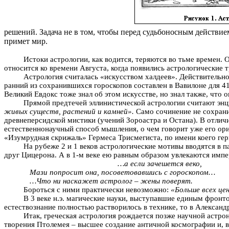
решений. Задача не в том, чтобы перед судьбоносным действие
примет мир.
Истоки астрологии, как водится, теряются во тьме времен. О
относится ко времени Августа, когда появились астрологические
Астрология считалась «искусством халдеев». Действительно,
ранний из сохранившихся гороскопов составлен в Вавилоне для 410
Великий Евдокс тоже знал об этом искусстве, но знал также, что 
Прямой предтечей эллинистической астрологии считают энци
живых существ, растений и камней».
Само сочинение не сохранил
древнеперсидской мистики (учений Зороастра и Остана). В отлич
естественнонаучный способ мышления, о чем говорит уже его ор
«Изумрудная скрижаль» Гермеса Трисмегиста, по имени коего герм
На рубеже 2 и 1 веков астрологические мотивы вводятся в
друг Цицерона. А в 1-м веке ею равным образом увлекаются имп
…а если зачешется веко,
Мази попросит она, посоветовавшись с гороскопом…
…Что ни наскажет астролог – жены поверят.
Бороться с ними практически невозможно:
«Больше всех це
В 3 веке н.э. магические науки, выступавшие единым фронт
естествознание полностью растворилось в технике, то в Александ
Итак, греческая астрология рождается позже научной астро
творения Птолемея – высшее создание античной космографии и, вм