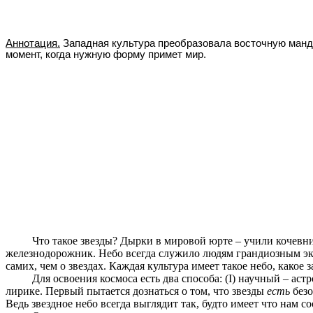
Аннотация.
Западная культура преобразовала восточную манд
момент, когда нужную форму примет мир.
Что такое звезды? Дырки в мировой юрте – учили кочевн
железнодорожник. Небо всегда служило людям грандиозным э
самих, чем о звездах. Каждая культура имеет такое небо, какое 
Для освоения космоса есть два способа: (I) научный – ас
лирике. Первый пытается дознаться о том, что звезды
есть
безо
Ведь звездное небо всегда выглядит так, будто имеет что нам с