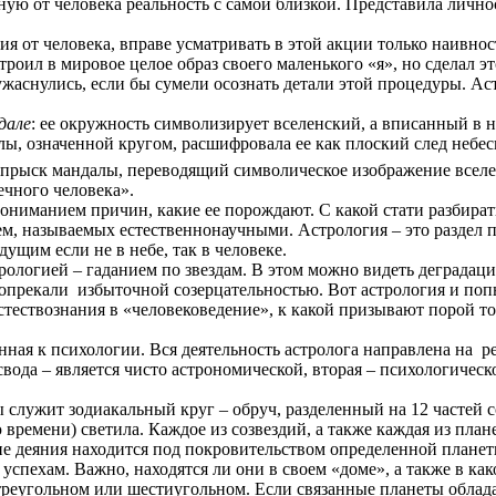
нную от человека реальность с самой близкой. Представила личнос
ия от человека, вправе усматривать в этой акции только наивно
роил в мировое целое образ своего маленького «я», но сделал это
 ужаснулись, если бы сумели осознать детали этой процедуры. 
дале
: ее окружность символизирует вселенский, а вписанный в 
лы, означенной кругом, расшифровала ее как плоский след небе
 отпрыск мандалы, переводящий символическое изображение всел
ечного человека».
ниманием причин, какие ее порождают. С какой стати разбирать
лем, называемых естественнонаучными. Астрология – это раздел
дущим если не в небе, так в человеке.
логией – гаданием по звездам. В этом можно видеть деградацию
попрекали
избыточной созерцательностью. Вот астрология и поп
тествознания в «человековедение», к какой призывают порой то
ная к психологии. Вся деятельность астролога направлена на
р
свода – является чисто астрономической, вторая – психологическо
служит зодиакальный круг – обруч, разделенный на 12 частей с
 времени) светила. Каждое из созвездий, а также каждая из пла
е деяния находится под покровительством определенной планет
спехам. Важно, находятся ли они в своем «доме», а также в ка
 треугольном или шестиугольном. Если связанные планеты облад