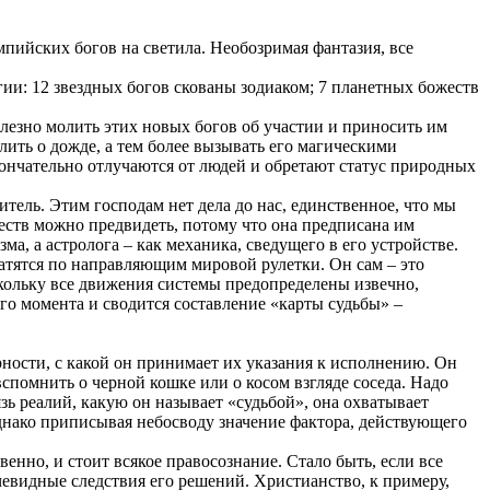
пийских богов на светила. Необозримая фантазия, все
гии: 12 звездных богов скованы зодиаком; 7 планетных божеств
олезно молить этих новых богов об участии и приносить им
лить о дожде, а тем более вызывать его магическими
окончательно отлучаются от людей и обретают статус природных
итель. Этим господам нет дела до нас, единственное, что мы
еств можно предвидеть, потому что она предписана им
, а астролога – как механика, сведущего в его устройстве.
атятся по направляющим мировой рулетки. Он сам – это
кольку все движения системы предопределены извечно,
о момента и сводится составление «карты судьбы» –
орности, с какой он принимает их указания к исполнению. Он
спомнить о черной кошке или о косом взгляде соседа. Надо
ь реалий, какую он называет «судьбой», она охватывает
Однако приписывая небосводу значение фактора, действующего
венно, и стоит всякое правосознание. Стало быть, если все
очевидные следствия его решений. Христианство, к примеру,