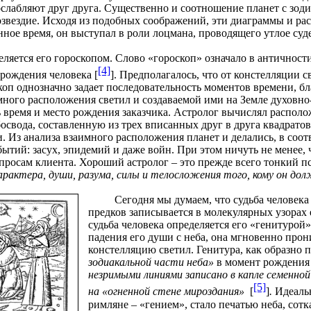
слабляют друг друга. Существенно и соотношение планет с зод
созвездие. Исходя из подобных соображений, эти диаграммы и 
анное время, он выступал в роли лоцмана, проводящего утлое су
еляется его гороскопом. Слово «гороскоп» означало в античност
[4]
рождения человека [
]. Предполагалось, что от констелляции 
скоп однозначно задает последовательность моментов времени, 
ного расположения светил и создаваемой ими на Земле духовно
 время и место рождения заказчика. Астролог вычислял располо
свода, составленную из трех вписанных друг в друга квадрато
. Из анализа взаимного расположения планет и делались, в соо
ытий: засух, эпидемий и даже войн. При этом ничуть не менее, ч
просам клиента. Хороший астролог – это прежде всего тонкий п
характера, души, разума, силы и телосложения того, кому он дол
Сегодня мы думаем, что судьба человека
предков записывается в молекулярных узорах 
судьба человека определяется его «генитурой»
падения его души с неба, она мгновенно прон
констелляцию светил. Генитура, как образно 
зодиакальной части неба»
в момент рождения
незримыми линиями записано в капле семенной
[5]
на «огненной стене мироздания»
[
]
.
Идеаль
римляне – «гением», стало печатью неба, сот