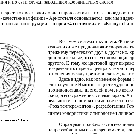
ания и по сути служат зародышем координатных систем.
едостаток всех таких ориентиров состоит в их разнородности и
«качественная физика» Аристотеля основывается, как мы видели
 такой же конструкции – теория «4 состояний» из «Корпуса Гип
Возьмем систематику цвета. Физик
художники же предпочитают сворачивать е
прежнему перетекают друг в друга; но, 
дополнительные, то есть усиливающие др
другого. К тому же цветовой круг выражае
помрачения от яркого центра к темной пе
отношения между цветом и светом, какие
Здесь видно, как изменение формы и
считал учение Ньютона о цвете чудовищ
противопоставил цветовой круг, из коего
света, а его сражение с силами мрака. А 
реальности, то они все символически с
«Роза темпераментов», разработанная Ге
синтез колористики с типологией личност
Образцами подобного синтеза полн
непревзойденным его шедевром стал, ко