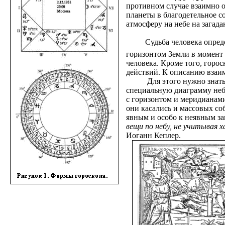
противном случае взаимно о
планеты в благодетельное 
атмосферу на небе на загад
Судьба человека опред
горизонтом Земли в момент 
человека. Кроме того, горо
действий. К описанию взаим
Для этого нужно знать
специальную диаграмму небо
с горизонтом и меридианами
они касались и массовых соб
явным и особо к неявным за
вещи по небу, не учитывая 
Иоганн Кеплер.