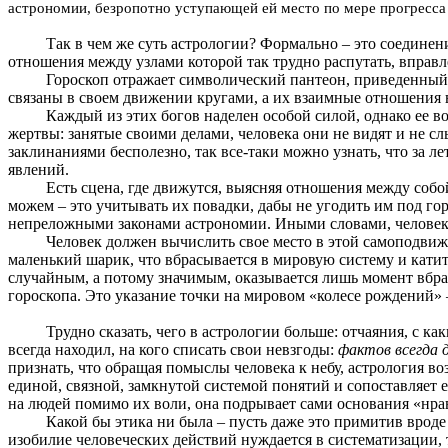
астрономии, безропотно уступающей ей место по мере прогресса
Так в чем же суть астрологии? Формально – это соединен
отношения между узлами которой так трудно распутать, вправл
Гороскоп отражает символический пантеон, приведенный в
связаны в своем движении кругами, а их взаимные отношени
Каждый из этих богов наделен особой силой, однако ее в
жертвы: занятые своими делами, человека они не видят и не с
заклинаниями бесполезно, так все-таки можно узнать, что за 
явлений.
Есть сцена, где движутся, выясняя отношения между собой
можем – это учитывать их повадки, дабы не угодить им под го
непреложными законами астрономии. Иными словами, человек н
Человек должен вычислить свое место в этой самоподви
маленький шарик, что вбрасывается в мировую систему и кати
случайным, а потому значимым, оказывается лишь момент вбра
гороскопа. Это указание точки на мировом «колесе рождений» –
Трудно сказать, чего в астрологии больше: отчаяния, с к
всегда находил, на кого списать свои невзгоды:
фактов всегда
признать, что обращая помыслы человека к небу, астрология в
единой, связной, замкнутой системой понятий и сопоставляет 
на людей помимо их воли, она подрывает сами основания «нра
Какой бы этика ни была – пусть даже это примитив вроде «
изобилие человеческих действий нуждается в систематизации, 