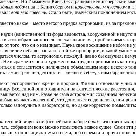
 уже знаем. Но Иммануил Кант, бесстрашный кенигсбергский мыс
ездным небом
над г. Кенигсбергом и
нравственным чувством
в г
ивал
: вот моя совесть
. Стало быть, языческим поклонением косм
вестно какое – место ветхого предка астрономии, из-за преклонн
 науки (единственной из форм ведовства, вооруженной нешуточно
, а высокообразованного человека эллинизма, приближаемся к п
 от того, что он о нем знает. Наука свое восхищение небом не 
бы величие неба возрастало в той же пропорции, в какой умножа
яться числом, то астрономия, пожалуй, давно бы озвучила нему
. Не выражается оно и художеством: трудно припомнить картину
ться и согласиться с наличием в объемлющем мире некоего таи
ик самой трансцендентности – «вещи в себе», к нам обращенной 
ют распорядиться жрецы и пророки. Физики отвоевали у них ли
аницу Вселенной они отодвинули на фантастические расстояния, 
звышается над ним. Разве не сама астрономия созданием небесно
збывная часть вселенной, что дополняет ее до целого, по-преж
олько заполучить в лабораторию, но даже корректно помыслить:
 категорий видят в пифагорейском наборе
диад:
качественных про
 т.п., собранием коих можно помыслить всякое сущее. Сами эти 
чальных оппозициях тьмы и света, неба и земли и прочих поляр