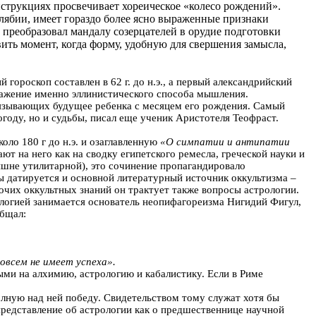
нструкциях просвечивает хореическое «колесо рождений».
ролябии, имеет гораздо более ясно выраженные признаки
, преобразовал мандалу созерцателей в орудие подготовки
вить момент, когда форму, удобную для свершения замысла,
 гороскоп составлен в 62 г. до н.э., а первый александрийский
ражение именно эллинистического способа мышления.
 связывающих будущее ребенка с месяцем его рождения. Самый
огоду, но и судьбы, писал еще ученик Аристотеля Теофраст.
оло 180 г до н.э. и озаглавленную
«О симпатии и антипатии
ют на него как на сводку египетского ремесла, греческой науки и
ишне утилитарной), это сочинение пропагандировало
 датируется и основной литературный источник оккультизма –
очих оккультных знаний он трактует также вопросы астрологии.
логией занимается основатель неопифагореизма Нигидий Фигул,
общал:
овсем не имеет успеха».
ыми на алхимию, астрологию и кабалистику. Если в Риме
олную над ней победу. Свидетельством тому служат хотя бы
представление об астрологии как о предшественнице научной