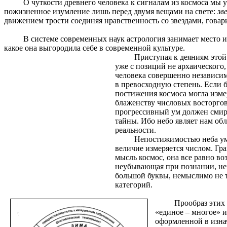
О чуткости древнего человека к сигналам из космоса мы
пожизненное изумление лишь перед двумя вещами на свете:
зв
движением трости соединяя нравственность со звездами, говар
В системе современных наук астрология занимает место из
какое она выгородила себе в современной культуре.
Приступая к деяниям этой
уже с позиций не архаического
человека совершенно независимо
в превосходную степень. Если 
постижения космоса могла измер
блаженству числовых восторгов
прогрессивный ум должен смири
тайны. Ибо небо являет нам обл
реальности.
Непостижимостью неба уме
величие измеряется числом. Гр
мысль космос, она все равно во
неубывающая при познании, неи
большой буквы, немыслимо не т
категорий.
Прообраз этих
«единое – многое» и
оформленной в изна