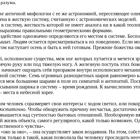
 разума.
ие античной мифологии с ее же астрономией, переселяющее олим
ена в жесткую систему, считанную с астрономических моделей.
 систему, жесткость которой не имеет аналога ни в какой теоло
я выразимы правильными геометрическими формами.
оздействие однозначно определяются его местом в системе. Бесп
лышат. Людям остается присматриваться к их поведению. Если мо
летом наступает осень и быть к ней готовым. Прежние божества 
, исполинские существа, меж ног которых путается и мечется зр
рячую руку или под тяжелую ногу. А железную поступь этих бож
ачинает ощущать себя призраком внутри исполинского механизма
жной системе. Семь огромных разноцветных шаров равномерно к
тся меж большими шарами в поле их симпатий и антипатий. Пос
сывания шарика в систему – время рождения. К вычислению этог
 места в небесной хорее.
аким человек соразмеряет свои интересы с ходом светил, или пок
 достаточно
. Чтобы обнаружить причину несчастья, достаточно в
озвышается над суетностью бытовых отношений. Необозримую вяз
ей жизнь объекта, самого регулярного, какой только возможен. 
вственного чувства».
око за око», – она осуществляет закон воздаяния. На этом, собст
так только в такой, какая позволила бы человеку проследить не