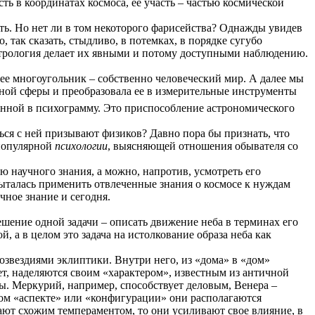
ть в координатах космоса, ее участь – частью космической
сть. Но нет ли в том некоторого фарисейства? Однажды увидев
, так сказать, стыдливо, в потемках, в порядке сугубо
Астрология делает их явными и потому доступными наблюдению.
нее многоугольник – собственно человеческий мир. А далее мы
сной сферы и преобразовала ее в измерительные инструменты
енной в психограмму. Это приспособление астрономического
ся с ней призывают физиков? Давно пора бы признать, что
 популярной
психологии
, выясняющей отношения обывателя со
 научного знания, а можно, напротив, усмотреть его
ыталась применить отвлеченные знания о космосе к нуждам
чное знание и сегодня.
ешение одной задачи – описать движение неба в терминах его
й, а в целом это задача на истолкование образа неба как
озвездиями эклиптики. Внутри него, из «дома» в «дом»
нет, наделяются своим «характером», известным из античной
ы. Меркурий, например, способствует деловым, Венера –
ком «аспекте» или «конфигурации» они располагаются
ают схожим темпераментом, то они усиливают свое влияние, в