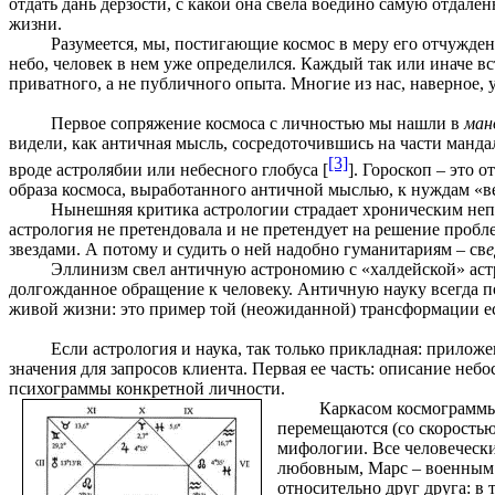
отдать дань дерзости, с какой она свела воедино самую отдале
жизни.
Разумеется, мы, постигающие космос в меру его отчужден
небо, человек в нем уже определился. Каждый так или иначе вст
приватного, а не публичного опыта. Многие из нас, наверное,
Первое сопряжение космоса с личностью мы нашли в
ман
видели, как античная мысль, сосредоточившись на части манда
[3]
вроде астролябии или небесного глобуса [
]. Гороскоп – это
образа космоса, выработанного античной мыслью, к нуждам «в
Нынешняя критика астрологии страдает хроническим непо
астрология не претендовала и не претендует на решение проб
звездами. А потому и судить о ней надобно гуманитариям – св
е
Эллинизм свел античную астрономию с «халдейской» астро
долгожданное обращение к человеку. Античную науку всегда 
живой жизни: это пример той (неожиданной) трансформации ес
Если астрология
и наука, так только прикладная:
приложен
значения для запросов клиента. Первая ее часть: описание небо
психограммы конкретной личности.
Каркасом космограммы 
перемещаются (со скоростью
мифологии. Все человечески
любовным, Марс – военным у
относительно друг друга: в