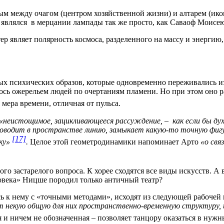
м между очагом (центром хозяйственной жизни) и алтарем (ико
 являлся
в мерцании лампады так же просто, как Саваоф Моисе
ер являет полярность космоса, разделенного на массу и энергию,
ых психических образов, которые одновременно переживались и
ось ожерельем людей по очертаниям пламени. Но при этом оно 
я мера времени, отличная от пульса.
«неистощимое, зацикливающееся рассуждение, –
как если бы д
оводит в пространстве линию, замыкает какую-то точную фигу
[17]
ку»
.
Целое этой геометродинамики напоминает Арто
«о свя
о застарелого вопроса. К хорее сходятся все виды искусств. А
ловека» Ницше породил только античный театр?
ь к нему с «точными методами», исходят из следующей рабочей
некую общую для них пространственно-временную структуру, и 
 и ничем не обозначенная – позволяет танцору оказаться в нужн