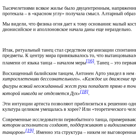
Тысячелетиями всякое жилье было двуцентренным, напряженны
протекала – в «красном углу» получала смысл. Алтарный образ
Мы видели, что физика огня дает к тому основания: малый кост
дионисийское и аполлоновское начала даны еще нераздельно.
Итак, ритуальный танец стал средством организации спонтанн
предметы. К центру мира привязывалось то, что вытанцовывал
[16]
пламени от языка танца – началом меры
. Танец – это перва
Восхищенный балийским танцем, Антонен Арто увидел в нем
хитросплетениях бессознательного». «Каждое их движение пр
фигуры всякий неожиданный жест руки попадает прямо в точ
[18]
которой никогда не отделяется Дух»
.
Эти интуиции артиста позволяют приблизиться к решению одног
культура целиком умещалась в хорее? Или «теоретического че
Современные исследователи первобытного танца, примериваяс
котором исполнители создают, поддерживают и видоизменяют 
[19]
танцоров»
.
Именно эта структура – никем не выговоренная