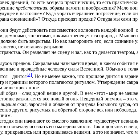
век древний, то есть всецело практический, то есть практическ
тренние
представления
, образы
памяти
и
воображения
? Мало поня
удущее в настоящем? Куда убрать вчерашнее потрясение, если он
страна сновидений»? Откуда приходят предки? Откуда мы сами п
они будут действовать повсеместно: волновать каждой волной, о
ми, демонами, энергиями, какими трепещет вся природа. Мышлен
, должно быть закрытым. Но как выгородить его, если сознание
ранство, не оставляя разрывов.
ранства. Он разделяет не сцену и зал, как то делается театром
ухов предков. Сакральным называется время, в каком события н
венные и враждебные человеку силы Вселенной. Обычно в толко
[2]
тся – длится
. Но не менее важно, что прошлое длится в заран
нтр и границы которого полагаются ритуалом. Утверждение сакра
ем чище профанное.
ный
образ
– след одной вещи в другой. В нем «этот» мир не меша
стрище разжигается все новый огонь. Пещерный рисунок – это уж
чищение
скал, зарослей и облаков от призрака Большого зубра, о
ество других, рисуемых на обратной стороне век или небосвода.
ешним.
егодня они начинают со смелого заявления: «существует невидим
но поначалу осознать его материальность. Так и доныне: если д
иру, прикрываясь или прикидываясь вещами, а это не значит, что