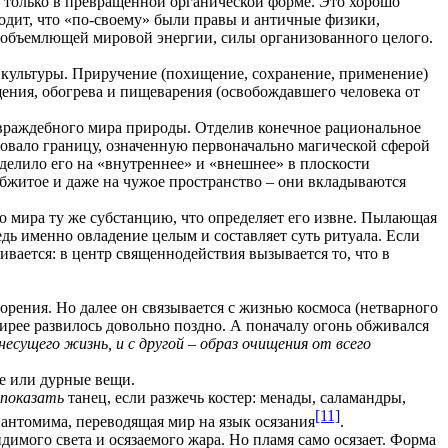
о только в превращенной органической форме. Это хорошо
одит, что «по-своему» были правы и античные физики,
 всеобъемлющей мировой энергии, силы организованного целого.
» культуры. Приручение (похищение, сохранение, применение)
ения, обогрева и пищеварения (освобождавшего человека от
и враждебного мира природы. Отделив конечное рациональное
зовало границу, означенную первоначально магической сферой
делило его на «внутреннее» и «внешнее» в плоскости
 обжитое и даже на чужое пространство – они вкладываются
о мира ту же субстанцию, что определяет его извне. Пылающая
едь именно овладение целым и составляет суть ритуала. Если
ивается: в центр священнодействия вызывается то, что в
орения. Но далее он связывается с жизнью космоса (нетварного
пирее развилось довольно поздно. А поначалу огонь обживался
несущего жизнь, и с другой – образ очищения от всего
е или дурные вещи.
показать
танец, если разжечь костер: менады, саламандры,
[11]
 пантомима, переводящая мир на язык осязания
.
идимого света и осязаемого жара. Но пламя само осязает. Форма