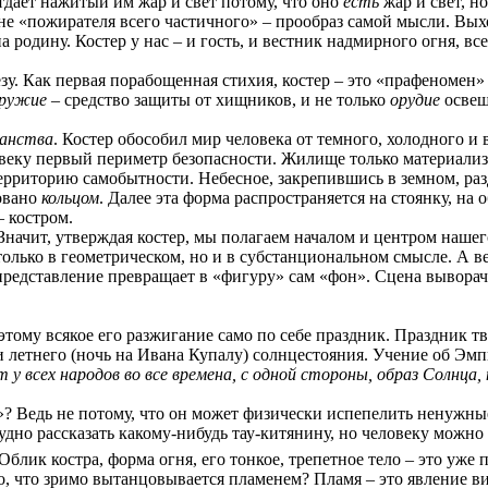
тдает нажитый им жар и свет потому, что оно
есть
жар и свет, н
гне «пожирателя всего частичного» – прообраз самой мысли. Вых
на родину. Костер у нас – и гость, и вестник надмирного огня,
зу. Как первая порабощенная стихия, костер – это «прафеномен
ружие
– средство защиты от хищников, и не только
орудие
освещ
анства
. Костер обособил мир человека от темного, холодного 
овеку первый периметр безопасности. Жилище только материали
территорию самобытности. Небесное, закрепившись в земном, раз
зовано
кольцом
. Далее эта форма распространяется на стоянку, на
 костром.
начит, утверждая костер, мы полагаем началом и центром нашег
только в геометрическом, но и в субстанциональном смысле. А в
 представление превращает в «фигуру» сам «фон». Сцена выворач
тому всякое его разжигание само по себе праздник. Праздник тв
 и летнего (ночь на Ивана Купалу) солнцестояния. Учение об Эм
 у всех народов во все времена, с одной стороны, образ Солнца, 
»? Ведь не потому, что он может физически испепелить ненужны
удно рассказать какому-нибудь тау-китянину, но человеку можно
блик костра, форма огня, его тонкое, трепетное тело – это уже
 то, что зримо вытанцовывается пламенем? Пламя – это явление в