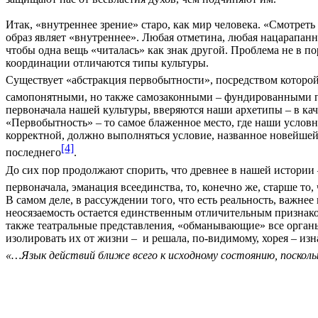
Итак, «внутреннее зрение» старо, как мир человека. «Смотреть
образ являет «внутреннее». Любая отметина, любая нацарапанн
чтобы одна вещь «читалась» как знак другой. Проблема не в п
координации отличаются типы культуры.
Существует «абстракция первобытности», посредством которо
самопонятными, но также самозаконными – фундированными п
первоначала нашей культуры, вверяются наши архетипы – в кач
«Первобытность» – то самое блаженное место, где наши условн
корректной, должно выполняться условие, названное новейш
[4]
последнего
.
До сих пор продолжают спорить, что древнее в нашей истории
первоначала, эманация всеединства, то, конечно же, старше то
В самом деле, в рассуждении того, что есть реальность, важне
неосязаемость остается единственным отличительным признако
также театральные представления, «обманывающие» все органы 
изолировать их от жизни –
и решала, по-видимому, хорея – из
«…Язык действий ближе всего к исходному состоянию, посколь