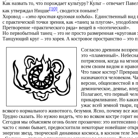
Как назвать то, что порождает культуру? Культ – отвечает Пав
[10]
как утверждал Ницше
, сводится поныне?
Хоровод –
«это простая круговая ходьба».
Единственный вид пе
с практической точки зрения, как «
танец за плугом
», уподобле
Претворение «практического ряда» вещей в «поэтический».
Но первобытный танец – это не просто размеренная «круговая 
Танцующий круг – это хорея. А костровое пространство – это 
Согласно древним воззрени
это «пламенный». Небесна
потрясения, когда на мгн
всем своим видом и нраво
Что такое костер? Превращ
назначаются человеком. Ч
версии, общеизвестной в 
демоническое, деянье, вп
Полагают, что первый чел
прикармливание. Но каким
ужас всей земной твари, п
всякого нормального животного, безумия. Ясно, почему все жи
Трудно сказать. Но нужно видеть, что во всяком костре горит 
Сегодня мы объясняем огонь более прозаично: это интенсивно 
часто с ними бывает, предвосхитили некоторые новейшие откры
энергии звезд, творческой динамики космоса, в косном теле Зем