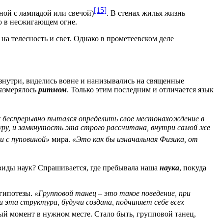
[15]
ной с лампадой или свечой)
. В стенах жилья жизнь
ю в несжигающем огне.
 на телесность и свет. Однако в прометеевском деле
знутри, виделись вовне и нанизывались на священные
размерялось
ритмом
. Только этим последним и отличается язык
ух беспрерывно пытался определить свое местонахождение в
ру, и замкнутость эта строго рассчитана, внутри самой же
зи с пуповиной»
мира.
«Это как бы изначальная Физика, от
 виды наук? Спрашивается, где пребывала наша
наука
, покуда
 гипотезы.
«Групповой танец – это такое поведение, при
эта структура, будучи создана, подчиняет себе всех
ый момент в нужном месте. Стало быть, групповой танец,