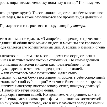
рость мира явилась человеку поначалу в танце? И к нему же,
о центром круга). То есть движение, столь же бессмысленное
не ведет, но в какое разрешаются все прочие виды движений.
 Прежде всего и первее всего – круг людей у
костра
.
тся огнем, а не мраком. «Эмпирей», в переводе с греческого,
Подлинный облик неба можно видеть в моменты его грозового
ода является его ослепительный лик. А всякий наземный огонь
тличается лишь тем, что место и время его осуществления
енная в частные человеческие отношения. По самой древней
ем описывается всеми мифами как чрезвычайное, почти
 ужас древнего человека перед грозовой стихией.
– так состоялось само похищение. Далее было
ихии, от какой бежит все живое, и, одолев в себе совокупный
сколок небесной субстанции? Акт чистейшего, с точки зрения
ка шагнуть навстречу многоголовому огнедышащему дракону?
е. Начало его теургической мощи.
 Декарт, гниения вещей. Но признаем, что древние, как это
е обычная, хотя и самая яркая форма проявления космической
ь или уголь горят потому, что в них пламенеет звезда по имени