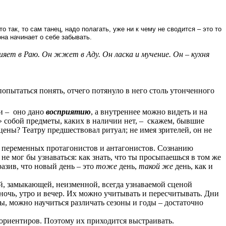
о так, то сам танец, надо полагать, уже ни к чему не сводится – это то
на начинает о себе забывать.
ияет в Раю. Он жжет в Аду. Он ласка и мучение. Он – кухня
попытаться понять, отчего потянуло в него столь утонченного
и –
оно дано
восприятию
, а внутреннее можно видеть и на
» собой предметы, каких в наличии нет, –
скажем, бывшие
ены? Театру предшествовал ритуал; не имея зрителей, он не
 и переменных протагонистов и антагонистов. Сознанию
е мог бы узнаваться: как знать, что ты просыпаешься в том же
разив, что новый день – это
тоже
день,
такой же
день, как и
ей, замыкающей, неизменной, всегда узнаваемой сценой
ночь, утро и вечер. Их можно учитывать и пересчитывать. Дни
ы, можно научиться различать сезоны и годы – достаточно
ориентиров. Поэтому их приходится выстраивать.