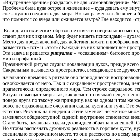
«Внутреннее зрение» рождалось не для «самонаблюдения». Чело
Проблема была куда острее и жизненнее – куда девать ему вну
сне – нужно соединить два мира. Но как разместить бывшее и б
что помнится со вчера или ожидается завтра? Где находится «
Если для психических образов не отвести специального места, 
станет для них экраном. Мир будет кишеть психоидами – духа
Место для представлений, для действия памяти и воображения
разместить «тот» и «этот»? Каждый из них заполняет все прост
Эта задача и решается
ритуалом
– «освящением» бытового прост
мир и профанный.
Праздничный ритуал служил локализации духов, прежде всего д
Сакральным называется пространство, вмещающее все дружест
начального времени: в ритуале оно периодически воспроизводи
освобождается от него. Так и с сакральным пространством, це
прагматически определенного мира. Чем строже сакральное, т
Ритуал совмещает миры так, как делает это всякий веществен
поверх друга по такому же принципу, как на одном и том же ко
вовсе не страховидные очертания скалы, куста или тучи. Это
о
естество. Рисунок на пещерной стене заменяет несметное множ
заменяется общедоступной сценой: внутреннее становится вн
Стало быть, начальная задача духовидцев обратна нынешней. С
Но чтобы распознать духовную реальность в горящем кусте, нуж
специально огороженном месте, то они рассеются ­­­по всему м
защищают нас от всевластия духов, чем подчиняют им.