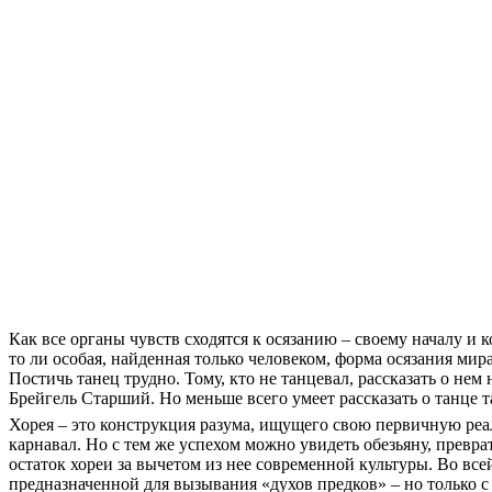
Как все органы чувств сходятся к осязанию – своему началу и к
то ли
особая
, найденная только человеком, форма осязания мира
Постичь танец трудно. Тому, кто не танцевал, рассказать о не
Брейгель Старший. Но меньше всего умеет рассказать о танце
Хорея – это конструкция разума, ищущего свою первичную реа
карнавал. Но с тем же успехом можно увидеть обезьяну, превр
остаток хореи за вычетом из нее современной культуры. Во все
предназначенной для вызывания «духов предков» – но только с