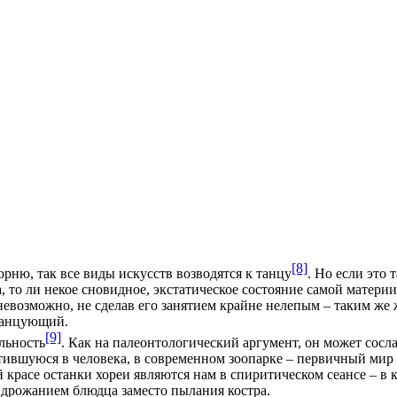
[8]
орню, так все виды искусств возводятся к танцу
. Но если это 
, то ли
некое
сновидное, экстатическое состояние самой материи,
м невозможно, не сделав его занятием крайне нелепым – таким ж
 танцующий.
[9]
льность
. Как на палеонтологический аргумент, он может сосл
атившуюся в человека, в современном зоопарке – первичный мир
й красе останки хореи являются нам в спиритическом сеансе – в
 дрожанием блюдца заместо пылания костра.