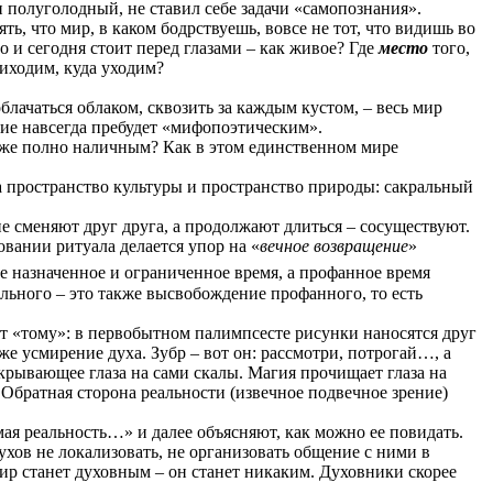
и полуголодный, не ставил себе задачи «самопознания».
ть, что мир, в каком бодрствуешь, вовсе не тот, что видишь во
о и сегодня стоит перед глазами – как живое? Где
место
того,
риходим, куда уходим?
блачаться облаком, сквозить за каждым кустом, – весь мир
ие навсегда пребудет «мифопоэтическим».
 уже полно наличным? Как в этом единственном мире
, а пространство культуры и пространство природы: сакральный
е сменяют друг друга, а продолжают длиться – сосуществуют.
вании ритуала делается упор на «
вечное возвращение
»
ее назначенное и ограниченное время, а профанное время
льного – это также высвобождение профанного, то есть
ет «тому»: в первобытном палимпсесте рисунки наносятся друг
е усмирение духа. Зубр – вот он: рассмотри, потрогай…, а
ткрывающее глаза на сами скалы. Магия прочищает глаза на
 Обратная сторона реальности (извечное подвечное зрение)
ая реальность…» и далее объясняют, как можно ее повидать.
ухов не локализовать, не организовать общение с ними в
 мир станет духовным – он станет никаким. Духовники скорее