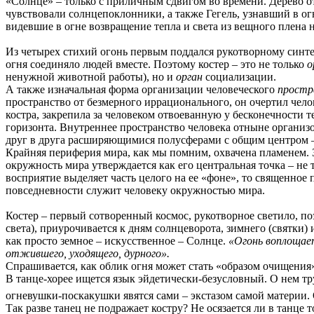
«Солнце» – только с приличным сдвигом во времени. Дерево о
чувствовали солнцепоклонники, а также Гегель, узнавший в о
видевшие в огне возвращение тепла и света из вещного плена 
Из четырех стихий огонь первым поддался рукотворному синте
огня соединяло людей вместе. Поэтому костер – это не только
о
ненужной животной работы), но и
орган
социализации.
А также изначальная форма организации человеческого
простр
пространство от безмерного иррационального, он очертил чел
костра, закрепила за человеком отвоеванную у бесконечности 
горизонта. Внутреннее пространство человека отныне органи
друг в друга расширяющимися полусферами с общим центром –
Крайняя периферия мира, как мы помним, охвачена пламенем. З
окружность мира утверждается как его центральная точка – не 
восприятие выделяет часть целого на ее «фоне», то священное
повседневности служит человеку окружностью мира.
Костер – первый сотворенный космос, рукотворное светило, поэ
света), приурочивается к дням солнцеворота, зимнего (святки)
как просто земное – искусственное – Солнце.
«Огонь воплощает
отжившего, уходящего, дурного».
Спрашивается, как облик огня может стать «образом очищения
В танце-хорее ищется язык эйдетически-безусловный. О нем тр
огневушки-поскакушки явятся сами – экстазом самой материи. О
Так разве танец не подражает костру? Не осязается ли в танце