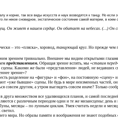
у и корню, так все виды искусств и наук возводятся к танцу. Но если эт
то ли
некое
сновидное, экстатическое состояние самой материи, в коем о
ущ. Он живет в нашем сердце. Он обитает на небесах. (…) Он с
чески – это «пляска», хоровод,
танцующий круг
. Но прежде чем 
нним зрением тривиально. Внешнее мы видим открытыми глазам
ваем
представлением
.
Обращая зрение вспять, мы «
ставим перед
 сцены. Какими же были «представления» людей, не ведавших сц
еннее зрение»?
м есть разделение на «фигуры» и «фон», на постоянную «сцену»
ют «уже бывшие» сцены. Не будь в мире неизменных частей, он н
ься совсем другим, а утром выглядеть совсем иначе? Только сооб
г в друга множеством все удаляющихся планов, и самой последн
ляются с различным периодом одни и те же мизансцены: день и 
 Луны, месяцы – по лунным циклам. Умея считать недели и месяц
 светил.
него мира. Но образы памяти и воображения не знают подобных 