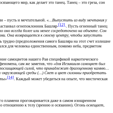
язающего мир, как делает это танец. Танец – это греза, сон
и – пусть и мечтательной.
«…Выпустить из виду мечтания у
[12]
астаивал огнепоклонник Башляр
. Пусть огненный танец
о оно всегда более или менее сосредоточено на объекте. Сон
ями. Она возвращается к своему центру, чтобы запустить
ть трудно (предположения самого Башляра на этот счет излишне
вался для человека единственным, помимо неба, предметом
ение самоцветов нашего Рая спецификой наркотического
 феномена, сам же заметив, что
«для Иезикииля самоцвет был
й восхищающей силой, что принадлежит драгоценному камню…
му окружающей среды (…) Свет и цвет склонны приобретать
[14]
оты»
.
Каждый может убедиться на опыте, что мистическая
ного пламени проговаривается даже в самом изощренном
 по отношению к телу (зрению и осязанию). Огонь
освещает
,