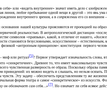
 в себя» или «видеть внутреннее» значит иметь дело с
изображен
ая линия, любое пребывание одной вещи в другой – это явь ума 
орождении внутреннего зрения, а в
сопряжении
его со внешним 
й основания
нашей культуры проясняются ее проекцией на образ
ервичной реальностью. В антропологической дистанции «посл
естве символов «праязыка», какой, в отличие от нашего,
«должен
ости становятся безусловными, искусственное – естественным, 
ей физикой «антропным принципом»: конституция
первого челов
[5]
 – миф или ритуал
? Первое утверждает изначальность слова, в
, что «синкретичнее». Древнее то, что имеет максимальную чувс
е всего чувственная размерность ее образа. Поскольку образы па
м привидений: их можно видеть и слышать, но нельзя осязать.
чувств. Эту задачу – обеспечить представлениям ту же жизненн
начальная форма театра и самое «синкретическое» из искусств. 
[7]
ку он обозначает сам себя…»
.
Но означает ли себя
всякое
дейс