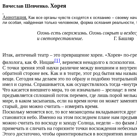
Хорея
Вячеслав Шевченко.
Аннотация.
Как все органы чувств сходятся к осязанию – своему начал
ли
особая
, найденная только человеком, форма осязания реальности, 
Огонь есть сверхжизнь. Огонь сокрыт и вездес
и светопреставление.
Г. Башляр
Итак, античный театр – это превращение хореи. «Хорея» по-гре
[1]
филолога, как Ф. Ницше
, вернемся ненадолго к психологии.
С точки зрения этой науки различие между внешним и внутре
обратной стороне век. Как и в театре, этот род бытия мы назы
вещи. Сегодня мы делаем это по образу и подобию театральной
имел и сцены. Спрашивается, как осуществлялось тогда «внутр
Что касается внешнего мира, то он изначально –
зрелище
: в не
предъявляется сплошной поток перемен, где лишь порой мелька
мире, в каком засыпаешь, если на время ночи он может заменят
старый, дни можно считать – измерять время.
Поскольку меняется все, то все мизансцены вкладываются дру
становится небо. Именно на этом последнем плане нам предъяв
можно считать по восходу и заходу Солнца, недели – по фазам
примечать и сличать на горизонте точки восхождения небесных
Этого достаточно, чтобы ориентироваться в восприятиях внеш