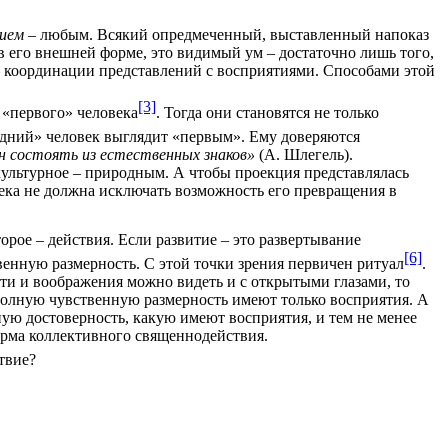
ием
– любым. Всякий опредмеченный, выставленный напоказ
в его внешней форме, это видимый ум – достаточно лишь того,
– координации представлений с восприятиями. Способами этой
[3]
 «первого» человека
. Тогда они становятся не только
едний»
человек выглядит «первым». Ему доверяются
 состоять из естественных знаков»
(А. Шлегель).
культурное – природным. А чтобы проекция представлялась
ека не должна исключать возможность его превращения в
торое – действия. Если развитие – это развертывание
[6]
твенную размерность. С этой точки зрения первичен ритуал
.
мяти и воображения можно видеть и с открытыми глазами, то
 Полную чувственную размерность имеют только восприятия. А
ую достоверность, какую имеют восприятия, и тем не менее
Форма коллективного священнодействия.
твие?