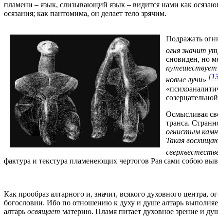
пламени – язык, слизывающий язык – видится нами как осязающа
осязания; как пантомима, он делает тело зрячим.
Подражать огню
огня значит ут
сновиден, но м
путешествует н
[1
новые лучи»
«психоаналитич
созерцательной
Осмысливая сво
транса. Странн
огнистым камн
Такая восхища
сверхъестеств
фактура и текстура пламенеющих чертогов Рая сами собою выв
Как прообраз алтарного и, значит, всякого духовного центра,
богословии. Ибо по отношению к духу и душе алтарь выполняет
алтарь
освящает
материю. Пламя питает духовное зрение и ду