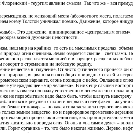
ел Флоренский
-
теургия: явление смысла. Так что же – вся премуд
ремещения, не меняющий места (абсолютного места, полагаемог
нием коему Толстой уничижал поэзию. Движение, которое никуда 
ходьба»
.
Это движение, инициированное
«центральным огнем»
.
прообраз всякой духовной целостности.
ям, наш мир на крайних, то есть на мыслимых пределах, объемле
я природа огня очевидна. Земля озаряется свыше – светилами. 
овение оно расщепляется молнией и в горящих расщелинах небосв
м говорит о стремлении на небесную родину.
ение вещества в излучение. От чисто физического процесса он о
асть природы, вырванная из всеобщих природных связей и встро
прометеевском варианте, огонь похищен с небес. Овладение огн
ервые утверждающее «мир человека». В них еще слышен восторг и
овек пользовался поначалу естественным огнем лесных пожарищ 
 же не первобытным надо было быть, чтобы шагнуть навстречу ст
риблизиться к ревущей стихии и вырвать из нее факел – жгучий 
вое бежит от пожара –
но какая сила заставила первого челове
не только земное вещество, но и первородное прометеево дерзани
протекающий процесс окисления или, как проницательно заметил
тия касательно природы огня. Огонь и «на самом деле» – вполн
ли. Горит органика – то, что было некогда жизнью. Дерево, нефт