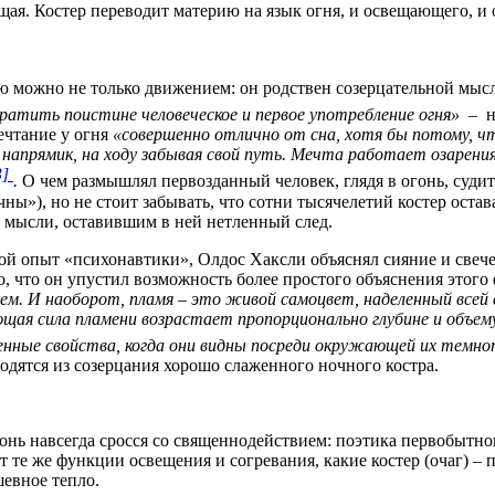
я. Костер переводит материю на язык огня, и освещающего, и ос
 можно не только движением: он родствен созерцательной мысл
ратить поистине человеческое и первое употребление огня» ­
–
н
ечтание у огня
«совершенно отлично от сна, хотя бы потому, чт
апрямик, на ходу забывая свой путь. Мечта работает озарени
3]
.
О чем размышлял первозданный человек, глядя в огонь, суди
ны»), но не стоит забывать, что сотни тысячелетий костер оста
 мысли, оставившим в ней нетленный след.
й опыт «психонавтики», Олдос Хаксли объяснял сияние и свеч
о, что он упустил возможность более простого объяснения этого
ем. И наоборот, пламя – это живой самоцвет, наделенный все
ющая сила пламени возрастает пропорционально глубине и объе
енные свойства, когда они видны посреди окружающей их темн
одятся из созерцания хорошо слаженного ночного костра.
 огонь навсегда сросся со священнодействием: поэтика первобыт
 те же функции освещения и согревания, какие костер (очаг) –
шевное тепло.