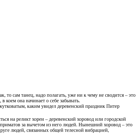
так, то сам танец, надо полагать, уже ни к чему не сводится – это
 в коем она начинает о себе забывать.
е жутковатым, каким увидел деревенский праздник Питер
аться на реликт хореи – деревенский хоровод или городской
 приматов за вычетом из него людей. Нынешний хоровод – это
 круге людей, связанных общей телесной вибрацией,