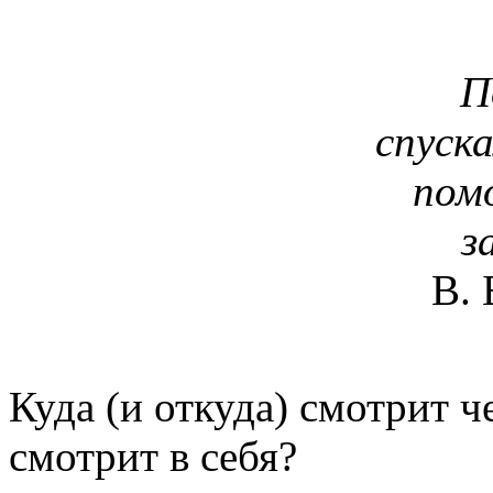
П
спуска
помо
з
В. 
Куда (и откуда) смотрит ч
смотрит в себя?