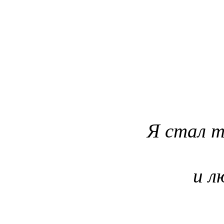
Я стал т
и л