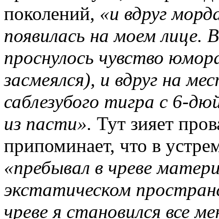
поколений,
«и вдруг морд
появилась на моем лице. 
проснулось чувство юмора
засмеялся), и вдруг на ме
саблезубого тигра с 6-д
из пасти».
Тут зияет пров
припоминает, что в устре
«пребывал в чреве матери
экстатическом пространс
чреве я становился все м