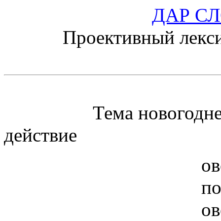
ДАР С
Проективный лекс
31 декабр
Тема новогодней нед
действие
овозмож
потенцир
овозмож