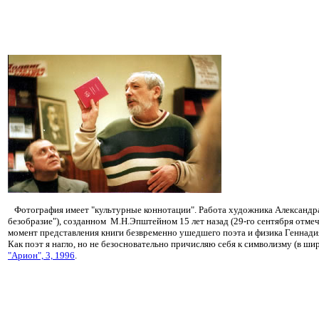
Фотография имеет "культурные коннотации". Работа художника Александра
безобразие"), созданном М.Н.Эпштейном 15 лет назад (29-го сентября отмеч
момент представления книги безвременно ушедшего поэта и физика Геннадия
Как поэт я нагло, но не безосновательно причисляю себя к символизму (в ш
"Арион", 3, 1996
.