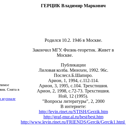
ГЕРЦИК Владимир Маркович
Родился 10.2. 1946 в Москве.
Закончил МГУ. Физик-теоретик. Живет в
Москве.
Публикации
Лиловая колба. Мюнхен, 1992. 96с.
Послесл.Б.Шапиро.
Арион, 1, 1994, с.112-114.
слимое
Арион, 3, 1995, с.104. Трехстишия.
вик. Снята в
Арион, 2, 1998, с.72-73. Трехстишия.
Ной, 12 (1995).
в журнале
"Вопросы литературы", 2, 2000
В интернете:
http://levin.rinet.ru/STISH/Gerzik.htm
http://graf-mur.al.ru/best/best.htm
http://www.levin.rinet.ru/FRIENDS/Gercik/Gercik1.html