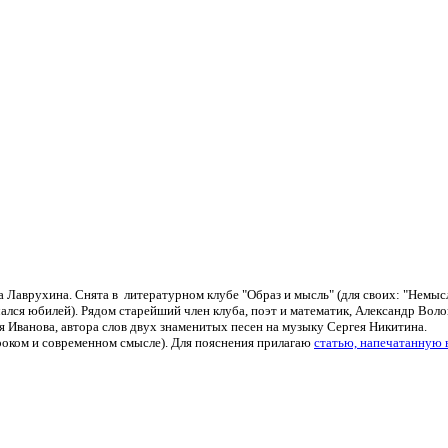
 Лаврухина. Снята в литературном клубе "Образ и мысль" (для своих: "Немы
ался юбилей). Рядом старейший член клуба, поэт и математик, Александр Воло
 Иванова, автора слов двух знаменитых песен на музыку Сергея Никитина.
ироком и современном смысле). Для пояснения прилагаю
статью, напечатанную 