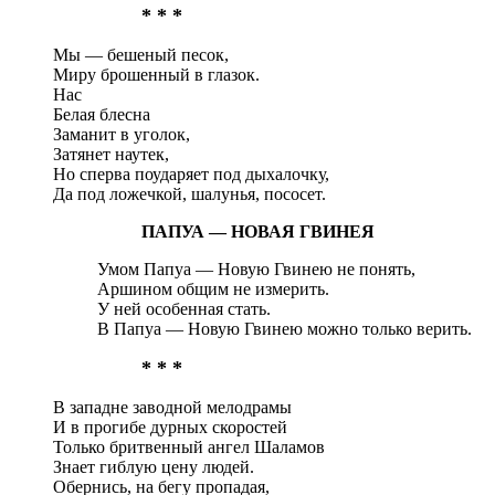
* * *
Мы — бешеный песок,
Миру брошенный в глазок.
Нас
Белая блесна
Заманит в уголок,
Затянет наутек,
Но сперва поударяет под дыхалочку,
Да под ложечкой, шалунья, пососет.
ПАПУА — НОВАЯ ГВИНЕЯ
Умом Папуа — Новую Гвинею не понять,
Аршином общим не измерить.
У ней особенная стать.
В Папуа — Новую Гвинею можно только верить.
* * *
В западне заводной мелодрамы
И в прогибе дурных скоростей
Только бритвенный ангел Шаламов
Знает гиблую цену людей.
Обернись, на бегу пропадая,