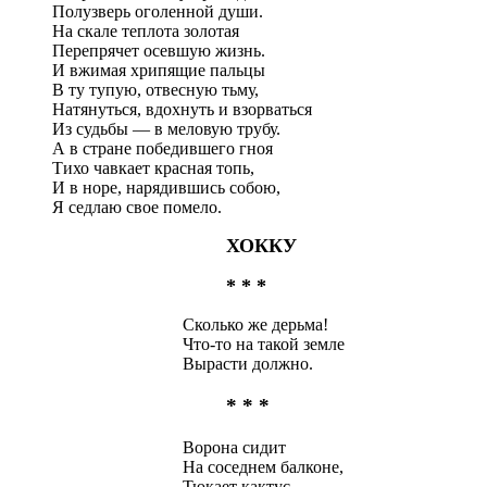
Полузверь оголенной души.
На скале теплота золотая
Перепрячет осевшую жизнь.
И вжимая хрипящие пальцы
В ту тупую, отвесную тьму,
Натянуться, вдохнуть и взорваться
Из судьбы — в меловую трубу.
А в стране победившего гноя
Тихо чавкает красная топь,
И в норе, нарядившись собою,
Я седлаю свое помело.
ХОККУ
* * *
Сколько же дерьма!
Что-то на такой земле
Вырасти должно.
* * *
Ворона сидит
На соседнем балконе,
Тюкает кактус.