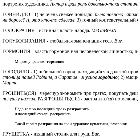
портретах художника.
Актер играл роль довольно-таки статичн
ГОВНИДЛО - 1) не очень свежее повидло:
было повидло, стал
на дороге? А, это кто-то сблевал
; 3) точный контекстуальный 
ГОЛОКРАТИЯ - истинная власть народа.
MeGaBrAiN.
ГОЛУБОЛИЗАЦИЯ - глобальная эмансипация геев.
Виг.
ГОРМОНИЯ - власть гормонов над человеческой личностью; пер
Миром управляет
гормония
.
ГОРОДИЛО - 1) небольшой город, находящийся в далекой про
столица нашей Родины, а Саратов - гнусное
городило
;
2) эмоци
Марта.
ГРОШИТЬ(СЯ) - чересчур экономить при тратах, покупать деше
полушку нажил.
РАЗГРОШИТЬ(СЯ) - растратить(ся) по мелочи, 
Надо только последний трояк
разгрошить
и последний сухарь раскрошить.
Такой талант
разгрошил
на свои дурацкие куплетики, юморески.
ГРУШЕТКА - изящный столик для груш.
Виг.