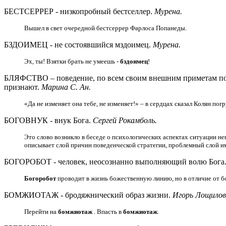
БЕСТСЕРРЕР - низкопробный бестселлер.
Мурена.
Вышел в свет очередной бестсеррер Фарлоса Попанеды.
БЗДОИМЕЦ - не состоявшийся мздоимец.
Мурена.
Эх, ты! Взятки брать не умеешь -
бздоимец
!
БЛЯФСТВО – поведение, по всем своим внешним приметам похо
признают.
Марина С. Ан.
«Да не изменяет она тебе, не изменяет!» – в сердцах сказал Колян п
БОГОВНУК - внук Бога.
Сергей Рокамболь.
Это слово возникло в беседе о психологических аспектах ситуации не
описывает слой причин поведенческой стратегии, проблемный слой им
БОГОРОБОТ - человек, неосознанно выполняющий волю Бога
Богоробот
проводит в жизнь божественную линию, но в отличие от б
БОМЖИОТАЖ - бродяжнический образ жизни.
Игорь Лощилов
Перейти на
бомжиотаж
. Впасть в
бомжиотаж
.