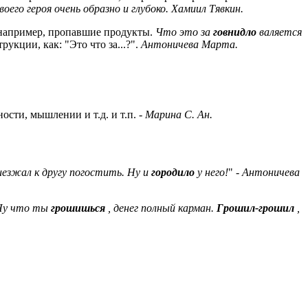
воего героя очень образно и глубоко. Хамиил Тявкин.
, например, пропавшие продукты.
Что это за
говнидло
валяется
укции, как: "Это что за...?".
Антоничева Марта.
ти, мышлении и т.д. и т.п. -
Марина С. Ан.
езжал к другу погостить. Ну и
городило
у него!
"
- Антоничева
Ну что ты
грошишься
, денег полный карман.
Грошил-грошил
,