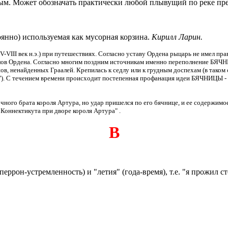
ым. Может обозначать практически любой плывущий по реке пр
янно) используемая как мусорная корзина.
Кирилл Ларин.
VIII век н.э.) при путешествиях. Согласно уставу Ордена рыцарь не имел п
алов Ордена. Согласно многим поздним источникам именно переполнение БЯЧНИ
ов, ненайденных Граалей. Крепилась к седлу или к грудным доспехам (в таком
и"). С течением времени происходит постепенная профанация идеи БЯЧНИЦЫ -
 молочного брата короля Артура, но удар пришелся по его бячнице, и ее содер
з Коннектикута при дворе короля Артура"
.
В
рон-устремленность) и "летия" (года-время), т.е. "я прожил ст