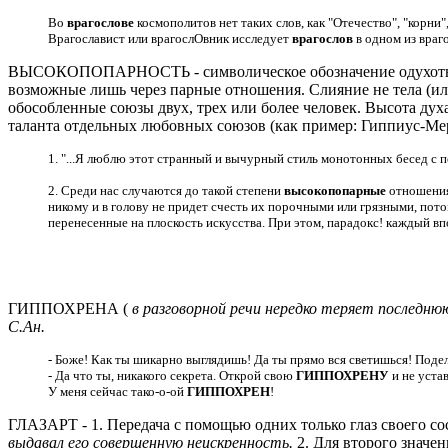
Во
врагослове
космополитов нет таких слов, как "Отечество", "корни"
Врагославист или врагослОвник исследует
врагослов
в одном из враг
ВЫСОКОПОПАРНОСТЬ - символическое обозначение одухотворе
возможные лишь через парные отношения. Слияние не тела (или
обособленные союзы двух, трех или более человек. Высота дух
таланта отдельных любовных союзов (как пример: Гиппиус-М
1. "...Я люблю этот странный и вычурный стиль монотонных бесед с 
2. Среди нас случаются до такой степени
высокопопарные
отношения,
никому и в голову не придет счесть их порочными или грязными, пот
перенесенные на плоскость искусства. При этом, парадокс! каждый впо
ГИППОХРЕНА (
в разговорной речи нередко теряет последнюю
С.Ан.
- Боже! Как ты шикарно выглядишь! Да ты прямо вся светишься! Поде
- Да что ты, никакого секрета. Открой свою
ГИППОХРЕНУ
и не устав
У меня сейчас тако-о-ой
ГИППОХРЕН
!
ГЛАЗАРТ - 1. Передача с помощью одних только глаз своего со
выдавал его совершенную неискренность.
2. Для второго значе