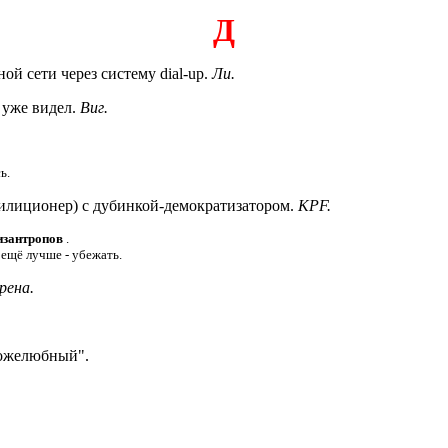
Д
 сети через систему dial-up.
Ли.
 уже видел.
Виг.
ь.
лиционер) с дубинкой-демократизатором.
KPF.
изантропов
.
а ещё лучше - убежать.
рена.
ожелюбный".