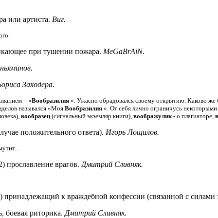
ра или артиста.
Виг.
ого.
икающее при тушении пожара.
MeGaBrAiN.
ньяминов.
Бориса Заходера
.
званием – «
Вообразилия
». Ужасно обрадовался своему открытию. Каково же б
азделов назывался «Моя
Вообразилия
». От себя лично ограничусь некоторыми 
ловека),
вообразец
(сигнальный экземляр книги),
воображулик
- о плагиаторе,
лучае положительного ответа).
Игорь Лощилов.
утит...
) прославление врагов.
Дмитрий Сливняк.
принадлежащий к враждебной конфессии (связанной с силами 
, боевая риторика.
Дмитрий Сливняк.