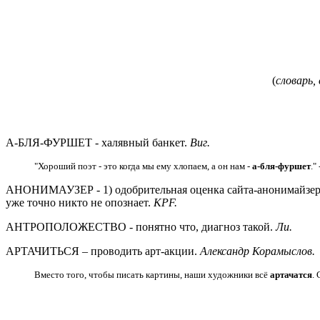
(
словарь,
А-БЛЯ-ФУРШЕТ - халявный банкет.
Виг.
"Хороший поэт - это когда мы ему хлопаем, а он нам -
а-бля-фуршет
."
АНОНИМАУЗЕР - 1) одобрительная оценка сайта-анонимайзер
уже точно никто не опознает.
KPF.
АНТРОПОЛОЖЕСТВО - понятно что, диагноз такой.
Ли.
АРТАЧИТЬСЯ – проводить арт-акции.
Александр Корамыслов.
Вместо того, чтобы писать картины, наши художники всё
артачатся
.