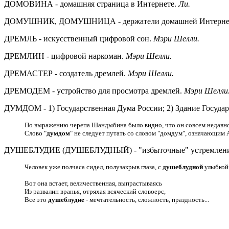
ДОМОВИНА - домашняя страница в Интернете.
Ли.
ДОМУШНИК, ДОМУШНИЦА - держатели домашней Интернет
ДРЕМЛЬ - искусственный цифровой сон.
Мэри Шелли.
ДРЕМЛИН - цифровой наркоман.
Мэри Шелли.
ДРЕМАСТЕР - создатель дремлей.
Мэри Шелли.
ДРЕМОДЕМ - устройство для просмотра дремлей.
Мэри Шелли
ДУМДОМ - 1) Государственная Дума России; 2) Здание Государ
По выражению черепа Шандыбина было видно, что он совсем недавн
Слово "
думдом
" не следует путать со словом "домдум", означающим 
ДУШЕБЛУДИЕ (ДУШЕБЛУДНЫЙ) - "избыточные" устремления душ
Человек уже полчаса сидел, полузакрыв глаза, с
душеблудной
улыбкой
Вот она встает, величественная, выпрастываясь
Из развалин вранья, отряхая всяческий словоерс,
Все это
душеблудие
- мечтательность, сложность, праздность...