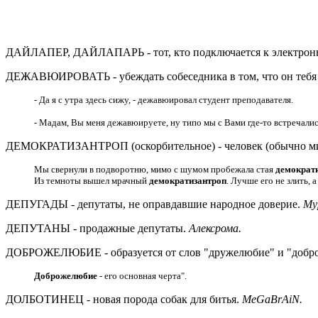
ДАЙЛАПЕР, ДАЙЛАПАРЬ - тот, кто подключается к электронной
ДЕЖАВЮИРОВАТЬ - убеждать собеседника в том, что он тебя
- Да я с утра здесь сижу, - дежавюировал студент преподавателя.
- Мадам, Вы меня дежавюируете, ну типо мы с Вами где-то встречалис
ДЕМОКРАТИЗАНТРОП (оскорбительное) - человек (обычно ми
Мы свернули в подворотню, мимо с шумом пробежала стая
демократ
Из темноты вышел мрачный
демократизантроп
. Лучше его не злить, 
ДЕПУГАДЫ - депутаты, не оправдавшие народное доверие.
Му
ДЕПУТАНЫ - продажные депутаты.
Алексрома.
ДОБРОЖЕЛЮБИЕ - образуется от слов "дружелюбие" и "добр
Доброжелюбие
- его основная черта".
ДОЛБОТИНЕЦ - новая порода собак для битья.
MeGaBrAiN.