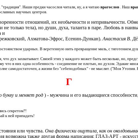
, "традиция". Наши предки часослов читали, ну, а я читаю
врагослов
. Наш
вра
ославных научных центров.
нности отношений, их необычности и непривычности. Обмен э
 не только тела), но души, духа, таланта в паре. Любовь в наи
а и
ережковский, Ахматова-Эфрос, Есенин-Дункан).
Анастасия В. Дё
постоянством ударных. В веретенную нить превращение миль, с тяготением ду
 что дух захватывает. Связей этих у каждого может быть несколько, но, пред
ому что в них одна особенность - соединение не плотью, но духом. Эдакие мн
лне самодостаточен, а жизни без "себеподобных" - не мыслит. ("Моя Утопия. Н
Г
 букву и меняет род
) - мужчина и его выдающиеся способност
лись секретом?!
ай к ней припадать!
стояния или чувства.
Она физически ощутила, как он околдовыв
ния возможна также другая форма написания: ГЛАЗ-АРТ - искусст