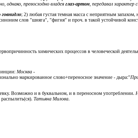
о, однако, превосходно владея
глаз-артом
, передавал характер с
о
говнидло
; 2) любая густая темная масса с неприятным запахом
синоним слов "шняга", "фигня" и проч. в такой устойчивой констр
вопричинность химических процессов в человеческой деятельнос
винции:
Москва -
онально маркированное слово+переносное значение - дыра:"
При
вку. Возможно и в буквальном, и в переносном употреблении.
распылить(ся).
Татьяна Милова
.