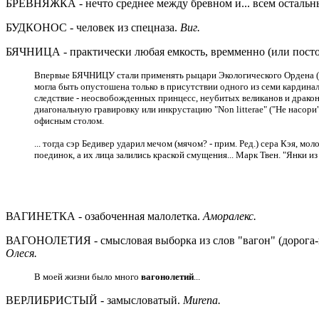
БРЕВНЯЖКА - нечто среднее между бревном и... всем остальн
БУДКОНОС - человек из спецназа.
Виг.
БЯЧНИЦА - практически любая емкость, времменно (или посто
Впервые БЯЧНИЦУ стали применять рыцари Экологического Ордена (V-
могла быть опустошена только в присутствии одного из семи кардин
следствие - неосвобожденных принцесс, неубитых великанов и дракон
диагональную гравировку или инкрустацию "Non litterae" ("Не насор
офисным столом.
... тогда сэр Бедивер ударил мечом (мячом? - прим. Ред.) сера Кэя,
поединок, а их лица залились краской смущения... Марк Твен. "Янки и
ВАГИНЕТКА - озабоченная малолетка.
Аморалекс.
ВАГОНОЛЕТИЯ - смысловая выборка из слов "вагон" (дорога-пер
Олеся.
В моей жизни было много
вагонолетий
...
ВЕРЛИБРИСТЫЙ - замысловатый.
Murena.