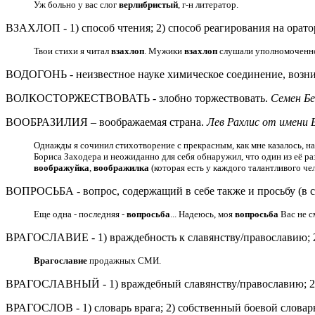
Уж больно у вас слог
верлибристый
, г-н литератор.
ВЗАХЛОП - 1) способ чтения; 2) способ реагирования на орато
Твои стихи я читал
взахлоп
. Мужики
взахлоп
слушали уполномоченн
ВОДОГОНЬ - неизвестное науке химическое соединение, возн
ВОЛКОСТОРЖЕСТВОВАТЬ - злобно торжествовать.
Семен Бе
ВООБРАЗИЛИЯ – воображаемая страна.
Лев Рахлис от имени 
Однажды я сочинил стихотворение с прекрасным, как мне казалось, на
Бориса Заходера и неожиданно для себя обнаружил, что один из её р
воображуйка
,
воображилка
(которая есть у каждого талантливого че
ВОПРОСЬБА - вопрос, содержащий в себе также и просьбу (в с
Еще одна - последняя -
вопросьба
... Надеюсь, моя
вопросьба
Вас не см
ВРАГОСЛАВИЕ - 1) враждебность к славянству/православию; 2
Врагославие
продажных СМИ.
ВРАГОСЛАВНЫЙ - 1) враждебный славянству/православию; 2) 
ВРАГОСЛОВ - 1) словарь врага; 2) собственный боевой словарь