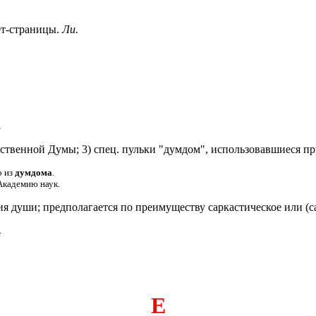
-страницы.
Ли.
.
ственной Думы; 3) спец. пульки "думдом", использовавшиеся п
о из
думдома
.
Академию наук.
и; предполагается по преимуществу саркастическое или (са
.
Е