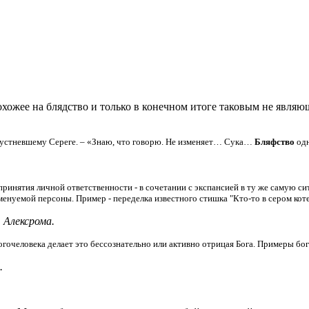
жее на блядство и только в конечном итоге таковым не являющ
огрустневшему Сереге. – «Знаю, что говорю. Не изменяет… Сука…
Бляфство
одн
принятия личной ответственности - в сочетании с экспансией в ту же самую 
енуемой персоны. Пример - переделка известного стишка "Кто-то в сером кот
.
Алексрома.
огочеловека делает это бессознательно или активно отрицая Бога. Примеры бо
.