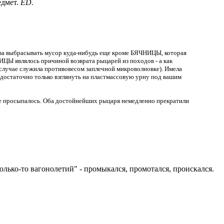
едмет.
ED.
рава выбрасывать мусор куда-нибудь еще кроме БЯЧНИЦЫ, которая
ЦЫ являлось причиной возврата рыцарей из походов - а как
 случае служила противовесом заплечной микроволновке). Имела
 достаточно только взглянуть на пластмассовую урну под вашим
жимое просыпалось. Оба достойнейших рыцаря немедленно прекратили
олько-то вагонолетий" - промыкался, промотался, проискался.