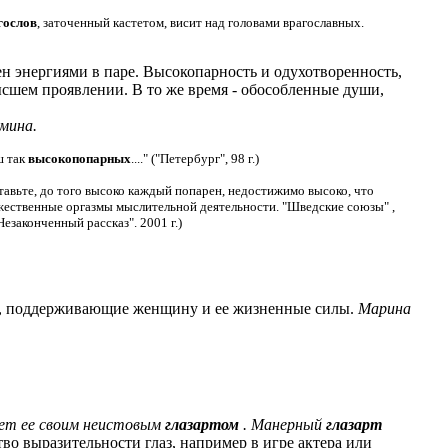
гослов
, заточенный кастетом, висит над головами врагославных.
нергиями в паре. Высокопарность и одухотворенность,
высшем проявлении. В то же время - обособленные души,
мина.
ш так
высокопопарных
...." ("Петербург", 98 г.)
ставьте, до того высоко каждый попарен, недостижимо высоко, что
ожественные оргазмы мыслительной деятельности. "Шведские союзы" ,
езаконченный рассказ". 2001 г.)
и, поддерживающие женщину и ее жизненные силы.
Марина
ает ее своим неистовым
глазартом
. Манерный
глазарт
во выразительности глаз, например в игре актера или