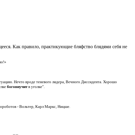
ееся. Как правило, практикующие бляфство блядями себя не
о!»
ситуацию. Нечто вроде теневого лидера, Вечного Диссидента. Хорошо
елке
боговнучит
в уголке".
гороботов - Вольтер, Карл Маркс, Ницше.