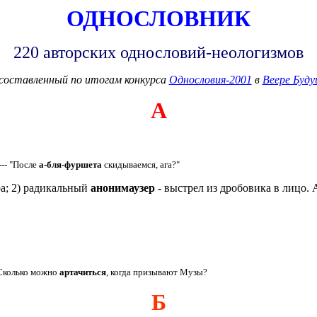
ОДНОСЛОВНИК
220 авторских однословий-неологизмов
 составленный по итогам конкурса
Однословия-2001
в
Веере Буд
А
 --- "После
а-бля-фуршета
скидываемся, ага?"
а; 2) радикальный
анонимаузер
- выстрел из дробовика в лицо. 
 Сколько можно
артачиться
, когда призывают Музы?
Б