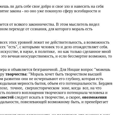
ь ли дать себе свое добро и свое зло и навесить на себя
нятие закона - но оно уже покинуло сферу всеобщности и
тся от всякого законничества. В этом мыслитель видел
ом переходе от сознания, для которого мораль есть
ех этих уровней лежит не действительность, а возможность
ех "есть", с которыми человек то и дело отождествляет себя.
 искусстве, в науке, в политике, но как только сделанное мной
- это вечная неосуществимость, и если бессмертие возможно, то
ера и объявляется безграничной. Для Ницше вопрос "можешь
еру
творчества
: "Мораль хочет быть творчеством высшей
м развитии они не исчерпывают его глубину, которая есть
модальная мерность бытия, объем его потенциальности. Бердяев
охе, точнее, сверхисторическом эоне, когда все, на что
ость полного воплощения творческого потенциала человека и
жностей
следует искать в творчестве, а скорее,
овозможения
модальности, повелевающей возможному быть, и пренебрегает