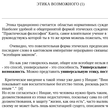
ЭТИКА ВОЗМОЖНОГО (1)
Этика традиционно считается областью нормативных суждений
Наиболее удобной и общепринятой формой этических суждений бы
"Практическая философия" Канта, самое влиятельное учение в 
руководствуясь которой ты в то же время можешь пожелать, что
Очевидно, что повелительная форма этических предписаний 
последнее слово в кантовском императиве неразрывно связаны:
"всеобщим законом".
Но как уже говорилось выше, общее или всеобщее нельзя пута
- это способ, универсальное - это способность.
Универсальное н
возможность
. Можно представить
универсальную этику, пос
Критическое введение к такой этике уже дано у Ницше: "Вникн
показывает нам восхитительное богатство типов, роскошь раст
иным "." [4]
Но если согласиться с Ницше, что человекa нужно брать таким,
долженствования из этики недостаточно, поскольку сама по се
долженствования, в защиту "жизни, как она есть", часто вылив
своему не может быть лишь констатацией сущего, описанием чел