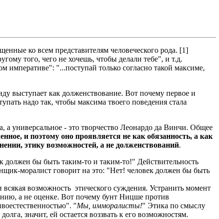
нные ко всем представителям человеческого рода. [1]
му того, чего не хочешь, чтобы делали тебе", и т.д.
м императиве": "...поступай только согласно такой максиме,
у выступает как долженствование. Вот почему первое и
упать надо так, чтобы максима твоего поведения стала
 а универсальное - это творчество Леонардо да Винчи. Общее
енное, и поэтому оно проявляется не как обязанность, а как
онении, этику возможностей, а не долженствований
.
к должен бы быть таким-то и таким-то!" Действительность
нщик-моралист говорит на это: "Нет! человек должен бы быть
т и всякая возможность этического суждения. Устранить момент
анию, а не оценке. Вот почему бунт Ницше против
ивоестественностью". "
Мы, имморалисты!
" Этика по смыслу
олга, значит, ей остается воззвать к его возможностям.