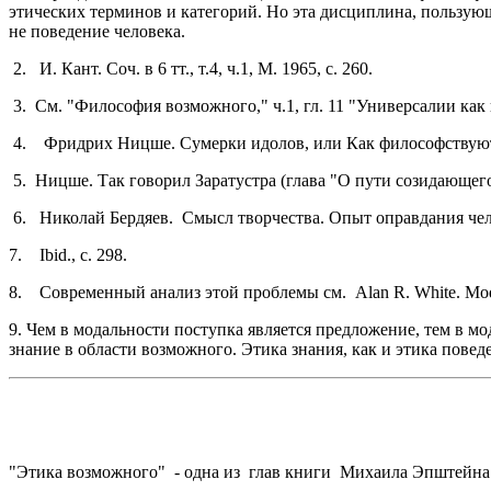
этических терминов и категорий. Но эта дисциплина, пользующ
не поведение человека.
2. И. Кант. Соч. в 6 тт., т.4, ч.1, М. 1965, с. 260.
3. См. "Философия возможного," ч.1, гл. 11 "Универсалии как
4. Фридрих Ницше. Сумерки идолов, или Как философствуют мол
5. Ницше. Так говорил Заратустра (глава "О пути созидающего"),
6. Николай Бердяев. Смысл творчества. Опыт оправдания челов
7. Ibid., с. 298.
8. Современный анализ этой проблемы см. Alan R. White. Modal Th
9. Чем в модальности поступка является предложение, тем в мо
знание в области возможного. Этика знания, как и этика повед
"Этика возможного" - одна из глав книги Михаила Эпштейна "