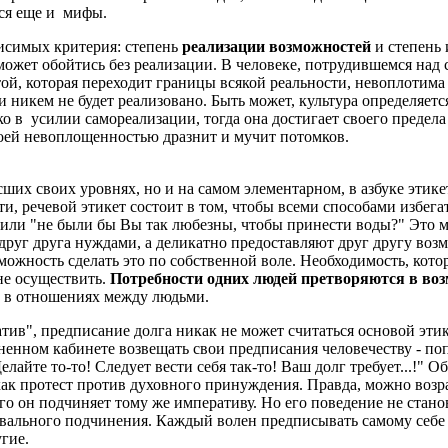
тся еще и мифы.
симых критерия: степень
реализации возможностей
и степень 
ожет обойтись без реализации. В человеке, потрудившемся над 
 той, которая переходит границы всякой реальности, невоплотим
а и никем не будет реализовано. Быть может, культура определя
о в усилии самореализации, тогда она достигает своего предела
своей невоплощенностью дразнит и мучит потомков.
х своих уровнях, но и на самом элементарном, в азбуке этикета
и, речевой этикет состоит в том, чтобы всеми способами избега
 или "не были бы Вы так любезны, чтобы принести воды?" Это 
друг друга нуждами, а деликатно предоставляют друг другу возм
озможность сделать это по собственной воле. Необходимость, ко
не осуществить.
Потребности одних людей претворяются в воз
 в отношениях между людьми.
", предписание долга никак не может считаться основой этики
нном кабинете возвещать свои предписания человечеству - поп
айте то-то! Следует вести себя так-то! Ваш долг требует...!" О
как протест против духовного принуждения. Правда, можно возр
ого он подчиняет тому же императиву. Но его поведение не стан
хвального подчинения. Каждый волен предписывать самому себе 
угие.