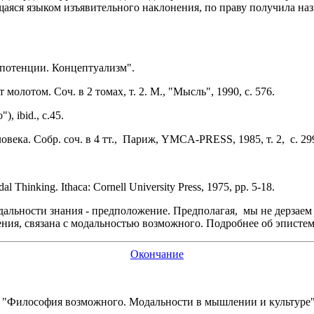
аяся языком изъявительного наклонения, по праву получила наз
 потенции. Концептуализм".
отом. Соч. в 2 томах, т. 2. М., "Мысль", 1990, с. 576.
 ibid., с.45.
ека. Собр. соч. в 4 тт., Париж, YMCA-PRESS, 1985, т. 2, с. 29
inking. Ithaca: Cornell University Press, 1975, pp. 5-18.
дальности знания - предположение. Предполагая, мы не дерзаем 
ения, связана с модальностью возможного. Подробнее об эпистем
Окончание
Философия возможного. Модальности в мышлении и культуре", к