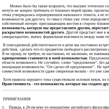
Можно было бы также возразить, что высшие этические сообр
ничуть не зазорно требовать от ближних морей крови, пролиты
этика утверждалась опровержением начального этикета, а не е
возможности для другого, то смысл этики уже этим определяе
собственный интерес приглашающим жестом в сторону ближне
возможность, которую мы предоставляем другим, перестает
раскрытием возможностей другого
. Другой предстает мне в
самораскрытию, значит, формальная вежливость между нами п
В повседневной действительности и речи мы постоянно встре
действия, сделать что-то предметом свободного рассмотрения 
Я не прошу, не требую, не настаиваю, не заклинаю, не навязыва
одновременно становится и моей возможностью
. Предложени
области возможного. Не случайно слово "предложение", без д
инициация возможности. "Он сделал ей предложение". Не треб
совместной возможности (даже смиренная мольба - это уже сам
Хотя правила хорошего тона существовали испокон веков, их п
Нравственность - это возможности, которые мы создаем дру
ПРИМЕЧАНИЯ
1. Правда, в 20-ом веке по инициативе английского философа