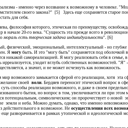
зма - именно через воззвание к возможному в человеке. "Можеш
мстителем своего закона?" [5] Здесь еще сохраняется старое по
стать для себя.
а, философия которого, этическая по преимуществу, освобождае
в начале 20-го века. "Сущность эта прежде всего в революционн
го
мораль есть творческая задача индивидуальности
". [6]
 физический, эмоциональный, интеллектуальный - но глубже вс
жен. Я
могу
быть. И это "могу быть" сохраняется под оболочкой вс
ся никакой самореализацией. Я могу реализовать себя в семье, в
вь ирреализуется, уходит вглубь собственных возможностей. "Я" 
ествляется, а значит, и не может исчезнуть как возможность.
р возможного замыкается сферой его реализации, хотя эта сф
пожелание своей
воли
. Бердяев переносит этический вопрос в сф
суть способы реализации возможного, и даже в своем предельно
зованного бытия, но вопрос в том, увеличивается ли при этом 
тся потенциальным, символическим; он пророчествует о новой эп
ние земли и неба. Можно думать, однако, что именно невозможн
из действительного в возможное. Не
осуществления всех возмо
е еще разворачивается в рамках утопической и идеологической 