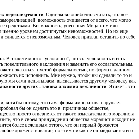
их
нереализуемости
. Одинаково ошибочно считать, что все
самореализацией, возможность очищается от всего, что могло
а ее средствами. Возможность, унесенная Моцартом или
ется именно уровнем достигнутых невозможностей. Но их еще
 и сливается с невозможным. Человек призван оставить по себе
. В этикете много "условного"; но эта условность и есть
ть повелительного наклонения и заменять его сослагательным.
может показаться пустой формальностью, но форма в данном
ожность их исполнить. Мне нужно, чтобы вы сделали то-то и
торую мы сами испытываем, высказывается другому человеку как
можности других - такова алхимия вежливости
. Этикет - это
, хотя бы потому, что сама форма императива нарушает
робовал бы он сделать это в приличном обществе,
бщество просто отвернется от такого взыскательного моралиста,
азить, что в своем принуждении общества моралист исходит не
овится более вежливым оттого, что он первый бросается
любое долженствование, но этим никак не оправдывается его