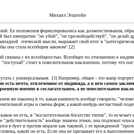
Михаил Эпштейн
. Ее положения формулировались как долженствования, обраще
л императив: "не убий", "не прелюбодействуй", "не делай друго
западной этической мысли, выражает свой итог в "категорическо
бы она стала всеобщим законом".[2]
связана с их всеобщностью. Всеобщее по отношению к индивид
 "поступай" стоит в повелительном наклонении, потому что пост
ть с универсальным. [3] Например, общее - это жанр портрета,
е есть нечто, отвлеченное от индивида, а в нем самом заключ
троенную именно
в сослагательном, а не повелительном накл
ем же наконец в то, какая наивность вообще говорить: "челове
очительной игры и смены форм; а какой-нибудь несчастный поде
 каков он есть, в "восхитительном богатстве типов", то исчезае
бе "действительность" вообще лишена этики, она подлежат опис
ался в бунт и против морали как таковой, с ее врожденной "прот
овека, какой он есть. Если она не призывает его к выполнению д