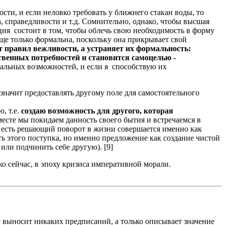
и, и если неловко требовать у ближнего стакан воды, то
 справедливости и т.д. Сомнительно, однако, чтобы высшая
ция состоит в том, чтобы облечь свою необходимость в форму
ще только формальна, поскольку она прикрывает свой
т правил вежливости, а устраняет их формальность:
твенных потребностей и становится самоцелью -
нальных возможностей, и если я способствую их
- значит предоставлять другому поле для самостоятельного
, т.е.
создаю возможность для другого, которая
есте мы покидаем данность своего бытия и встречаемся в
о есть решающий поворот в жизни совершается именно как
ь этого поступка, но именно предложение как создание чистой
или подчинить себе другую). [9]
о сейчас, в эпоху кризиса императивной морали.
 выносит никаких предписаний, а только описывает значение