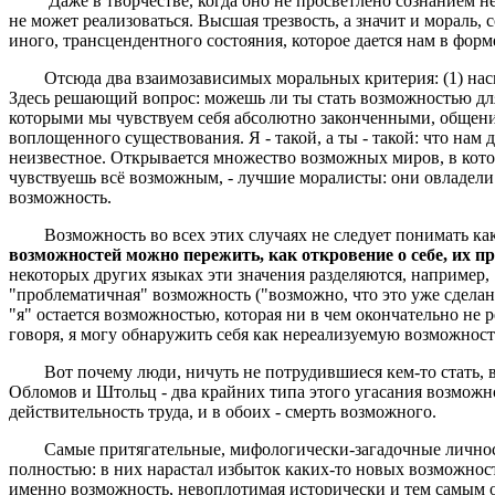
Даже в творчестве, когда оно не просветлено сознанием нево
не может реализоваться. Высшая трезвость, а значит и мораль, 
иного, трансцендентного состояния, которое дается нам в форм
Отсюда два взаимозависимых моральных критерия: (1) наскол
Здесь решающий вопрос: можешь ли ты стать возможностью для 
которыми мы чувствуем себя абсолютно законченными, общение
воплощенного существования. Я - такой, а ты - такой: что нам 
неизвестное. Открывается множество возможных миров, в кото
чувствуешь всё возможным, - лучшие моралисты: они овладели 
возможность.
Возможность во всех этих случаях не следует понимать как о
возможностей можно пережить, как откровение о себе, их 
некоторых других языках эти значения разделяются, например, 
"проблематичная" возможность ("возможно, что это уже сделано
"я" остается возможностью, которая ни в чем окончательно не р
говоря, я могу обнаружить себя как нереализуемую возможность
Вот почему люди, ничуть не потрудившиеся кем-то стать, во 
Обломов и Штольц - два крайних типа этого угасания возможно
действительность труда, и в обоих - смерть возможного.
Самые притягательные, мифологически-загадочные личности - 
полностью: в них нарастал избыток каких-то новых возможнос
именно возможность, невоплотимая исторически и тем самым о