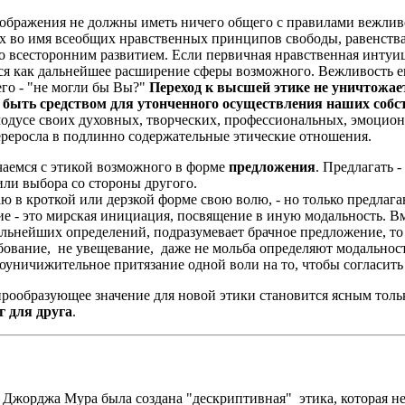
ажения не должны иметь ничего общего с правилами вежливост
х во имя всеобщих нравственных принципов свободы, равенства,
го всесторонним развитием. Если первичная нравственная интуи
тся как дальнейшее расширение сферы возможного. Вежливость е
го - "не могли бы Вы?"
Переход к высшей этике не уничтожае
 быть средством для утонченного осуществления наших собс
 модусе своих духовных, творческих, профессиональных, эмоцио
ереросла в подлинно содержательные этические отношения.
чаемся с этикой возможного в форме
предложения
. Предлагать 
или выбора со стороны другого.
ю в кроткой или дерзкой форме свою волю, - но только предлагаю
е - это мирская инициация, посвящение в иную модальность. Вм
альнейших определений, подразумевает брачное предложение, т
ование, не увещевание, даже не мольба определяют модальност
оуничижительное притязание одной воли на то, чтобы согласить 
рообразующее значение для новой этики становится ясным тольк
г для друга
.
 Джорджа Мура была создана "дескриптивная" этика, которая не