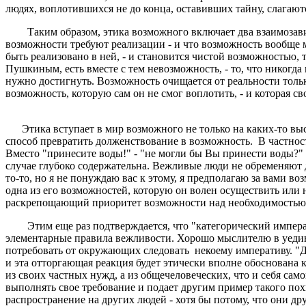
людях, воплотившихся не до конца, оставивших тайну, слагаю
Таким образом, этика возможного включает два взаимозави
возможности требуют реализации - и что возможность вообще м
быть реализовано в ней, - и становится чистой возможностью,
Пушкиным, есть вместе с тем невозможность, - то, что никогд
нужно достигнуть. Возможность очищается от реальности тольк
возможность, которую сам он не смог воплотить, - и которая 
Этика вступает в мир возможного не только на каких-то высши
способ превратить долженствование в возможность. В частност
Вместо "принесите воды!" - "не могли бы Вы принести воды?"
случае глубоко содержательна. Вежливые люди не обременяют 
то-то, но я не понуждаю вас к этому, я предполагаю за вами в
одна из его возможностей, которую он волен осуществить или 
раскрепощающий приоритет возможности над необходимостью
Этим еще раз подтверждается, что "категорический императив
элементарные правила вежливости. Хорошо мыслителю в уедине
потребовать от окружающих следовать некоему императиву. "Дел
и эта отторгающая реакция будет этически вполне обоснована 
из своих частных нужд, а из общечеловеческих, что и себя сам
выполнять свое требование и подает другим пример такого по
распространение на других людей - хотя бы потому, что они др