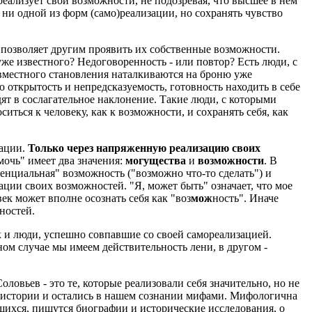
еализует свои возможности, не подозревая, что высшее в нем
, ни одной из форм (само)реализации, но сохранять чувство
н позволяет другим проявить их собственные возможности.
же известного? Недоговоренность - или повтор? Есть люди, с
овместного становления наталкиваются на броню уже
ю открытость и непредсказуемость, готовность находить в себе
т в сослагательное наклонение. Такие люди, с которыми
ься к человеку, как к возможности, и сохранять себя, как
зации.
Только через напряженную реализацию своих
"мочь" имеет два значения:
могущества
и
возможности
. В
тенциальная" возможность ("возможно что-то сделать") и
ации своих возможностей. "Я, может быть" означает, что мое
век может вполне осознать себя как "воз
мож
ность". Иначе
ностей.
 и люди, успешно совпавшие со своей самореализацией.
ом случае мы имеем действительность лени, в другом -
вьев - это те, которые реализовали себя значительно, но не
и истории и остались в нашем сознании мифами. Мифологична
шихся, пишутся биографии и исторические исследования, о