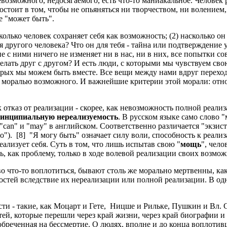
зможного, недосягаемого, есть что-то маниакальное. Человек р
состоит в том, чтобы не опьяняться ни творчеством, ни волением
е "может быть".
ько человек сохраняет себя как возможность; (2) насколько о
другого человека? Что он для тебя - тайна или подтверждение у
 с ними ничего не изменяет ни в нас, ни в них, все попытки с
делать друг с другом? И есть люди, с которыми мы чувствуем сво
рых мы можем быть вместе. Все вещи между нами вдруг переходя
моралью возможного. И важнейшие критерии этой морали: относит
тказ от реализации - скорее, как невозможность полной реали
принципиальную нереализуемость
. В русском языке само слово 
"can" и "may" в английском. Соответственно различается "экзис
"). [8] "Я могу быть" означает силу воли, способность к реализ
еализует себя. Суть в том, что лишь испытав свою "
мощь
", чело
, как проблему, только в ходе волевой реализации своих возмож
что-то воплотиться, бывают столь же морально мертвенны, как
стей вследствие их нереализации или полной реализации. В одн
такие, как Моцарт и Гете, Ницше и Рильке, Пушкин и Вл. Соло
тей, которые перешли через край жизни, через край биографии 
бреченная на бессмертие. О людях, вполне и до конца воплотив