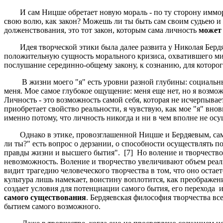
И сам Ницше обретает новую мораль - по ту сторону имморали
свою волю, как закон? Можешь ли ты быть сам своим судьею и 
долженствования, это тот закон, которым сама личность
может
Идея творческой этики была далее развита у Николая Бердяев
положительную сущность морального кризиса, охватившего мир 
послушание серединно-общему закону, к сознанию, для которо
В жизни моего "я" есть уровни разной глубины: социальный,
меня. Мое самое глубокое ощущение: меня еще нет, но я возмо
Личность - это возможность самой себя, которая не исчерпывает
приобретает свойство реальности, я чувствую, как мое "я" вно
именно потому, что личность никогда и ни в чем вполне не осущ
Однако в этике, провозглашенной Ницше и Бердяевым, сам ми
ли ты?" есть вопрос о дерзании, о способности осуществлять 
правды жизни и высшего бытия". [7] Но воление и творчество 
невозможность. Воление и творчество увеличивают объем реали
видит трагедию человеческого творчества в том, что оно остае
культура лишь намекает, воистину воплотится, как преображе
создает условия для потенциации самого бытия, его перехода 
самого существования
. Бердяевская философия творчества вс
бытием самого возможного.