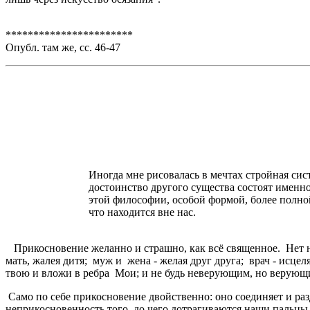
***********************
Опубл. там же, сс. 46-47
Иногда мне рисовалась в мечтах стройная сис
достоинство другого существа состоят именно
этой философии, особой формой, более полной
что находится вне нас.
Маргарет Юрсенар. Вос
Прикосновение желанно и страшно, как всё священное. Нет нич
мать, жалея дитя; муж и жена - желая друг друга; врач - исц
твою и вложи в ребра Мои; и не будь неверующим, но верующ
Само по себе прикосновение двойственно: оно соединяет и раз
неприкосновенность того, до чего дотрагиваются наши пальцы