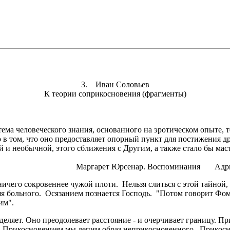
3. Иван Соловьев
К теории соприкосновения (фрагменты)
тема человеческого знания, основанного на эротическом опыте, 
 в том, что оно предоставляет опорный пункт для постижения др
 и необычной, этого сближения с Другим, а также стало бы мас
поминания Адриана. М., Радуга
его сокровеннее чужой плоти. Нельзя слиться с этой тайной, но
еляя больного. Осязанием познается Господь. "Потом говорит Фо
им".
деляет. Оно преодолевает расстояние - и очерчивает границу. П
. Прикосновением мы лепим образ неприкосновенного. Прикоснов