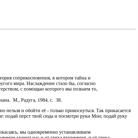
теория соприкосновения, в котором тайна и
угого мира. Наслаждение стало бы, согласно
терством, с помощью которого мы познаем то,
, 1984, с. 38.
 нельзя и обойти её - только прикоснуться. Так прикасается
ме: подай перст твой сюда и посмотри руки Мои; подай руку
рикасаясь, мы одновременно устанавливаем
ение хранит нас и от греха вторжения, и от греха