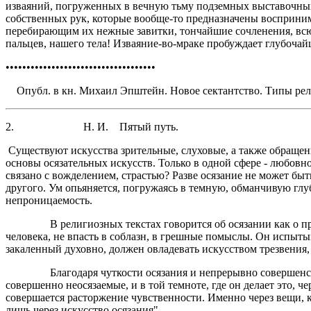
изваяний, погруженных в вечную тьму подземных выставочных 
собственных рук, которые вообще-то предназначены воспринима
перебирающим их нежные завитки, тончайшие сочленения, всю
пальцев, нашего тела! Изваяние-во-мраке пробуждает глубочай
••••••••••••••••••••••••••••••••••••
Опубл. в кн. Михаил Эпштейн. Новое сектантство. Типы религ
2. Н. И. Пятый путь.
Существуют искусства зрительные, слуховые, а также обращен
основы осязательных искусств. Только в одной сфере - любовн
связано с вожделением, страстью? Разве осязание не может бы
другого. Ум опьяняется, погружаясь в темную, обманчивую глуб
непроницаемость.
В религиозных текстах говорится об осязании как о прикосн
человека, не впасть в соблазн, в грешные помыслы. Он испыты
закаленный духовно, должен овладевать искусством трезвения
Благодаря чуткости осязания и непрерывно совершенствуясь 
совершенно неосязаемые, и в той темноте, где он делает это, 
совершается расторжение чувственности. Именно через вещи, к
лишь через искусство осязания".