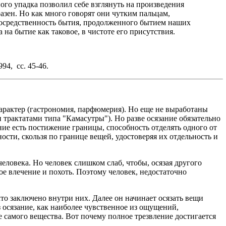
го упадка позволил себе взглянуть на произведения
азен. Но как много говорят они чутким пальцам,
посредственность бытия, продолженного бытием наших
на бытие как таковое, в чистоте его присутствия.
4, сс. 45-46.
арактер (гастрономия, парфюмерия). Но еще не выработаны
 трактатами типа "Камасутры"). Но разве осязание обязательно
ние есть постижение границы, способность отделять одного от
ости, скользя по границе вещей, удостоверяя их отдельность и
овека. Но человек слишком слаб, чтобы, осязая другого
е влечение и похоть. Поэтому человек, недостаточно
 заключено внутри них. Далее он начинает осязать вещи
з осязание, как наиболее чувственное из ощущений,
 самого вещества. Вот почему полное трезвление достигается