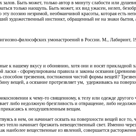
залов. Быть может, только автор в минуту слабости или душевно
ться только наощупь. Быть может, их вид ужасен, нелеп, безобр
 эту поэзию незримой, необманчивой красоты, которая есть не
ший художественный инстинкт, обращенный не на знаки бытия, а 
иозно-философских умонастроений в России. М., Лабиринт, 199
ные к нашему вкусу и обонянию, хотя они и носят прикладной х
ой ласки - сформулированы правила и законы осязания (древними
ть способом трезвения, постижения чистой формы вещей? Трезве
ину вещей, а осязание протрезвляет ум, удерживаясь на поверхн
овении к чему-то священному, к телу или одежде другого чел
вает либо недолжную брезгливость и отвращение, либо недолжно
, прикасаясь к неодушевленным вещам.
в нем, он начинает осязать на поверхности вещей все то, что
через тепло начинает брезжить невещественный свет. Именно чере
ак наиболее вещественные из явлений, совершается расторжение