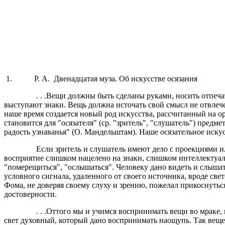
1. Р. А. Двенадцатая муза. Об искусстве осязания
. . .Вещи должны быть сделаны руками, носить отпечаток ч
выступают знаки. Вещь должна источать свой смысл не отвлече
наше время создается новый род искусства, рассчитанный на о
становится для "осязателя" (ср. "зритель", "слушатель") пре
радость узнаванья" (О. Мандельштам). Наше осязательное искус
Если зритель и слушатель имеют дело с проекциями или симв
восприятие слишком нацелено на знаки, слишком интеллектуаль
"померещиться", "ослышаться". Человеку дано видеть и слышать
условного сигнала, удаленного от своего источника, вроде св
Фома, не доверяя своему слуху и зрению, пожелал прикоснутьс
достоверности.
. . .Оттого мы и учимся воспринимать вещи во мраке, подоб
свет духовный, который дано воспринимать наощупь. Так вещетв