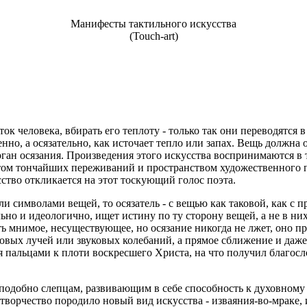
Манифесты тактильного искусства
(Touch-art)
еловека, вбирать его теплоту - только так они переводятся 
нно, а осязательно, как источает тепло или запах. Вещь должна
рган осязания. Произведения этого искусства воспринимаются в
дметом тончайших переживаний и пространством художественного 
ство откликается на этот тоскующий голос поэта.
олами вещей, то осязатель - с вещью как таковой, как с про
но и идеологично, ищет истину по ту сторону вещей, а не в них
 мнимое, несуществующее, но осязание никогда не лжет, оно при
етовых лучей или звуковых колебаний, а прямое сближение и даж
я пальцами к плоти воскресшего Христа, на что получил благос
но слепцам, развивающим в себе способность к духовному зре
орчество породило новый вид искусства - изваяния-во-мраке, ил