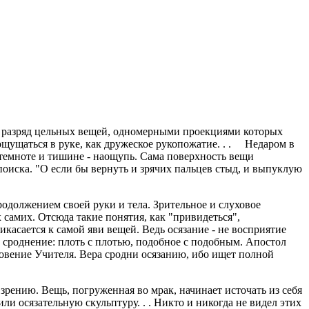
в разряд цельных вещей, одномерными проекциями которых
 ощущаться в руке, как дружеское рукопожатие. . . Недаром в
 темноте и тишине - наощупь. Сама поверхность вещи
поиска. "О если бы вернуть и зрячих пальцев стыд, и выпуклую
должением своей руки и тела. Зрительное и слуховое
 самих. Отсюда такие понятия, как "привидеться",
касается к самой яви вещей. Ведь осязание - не восприятие
е сроднение: плоть с плотью, подобное с подобным. Апостол
ловение Учителя. Вера сродни осязанию, ибо ищет полной
нию. Вещь, погруженная во мрак, начинает источать из себя
и осязательную скульптуру. . . Никто и никогда не видел этих