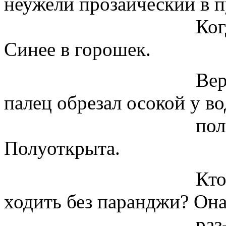
неужели прозаический в п
Когда это было
Синее в горошек.
Верхняя губа. Д
палец обрезал осокой у в
полпути в Ти
Полуоткрыта.
Кто позволил п
ходить без паранджи? Он
раз-растается, 