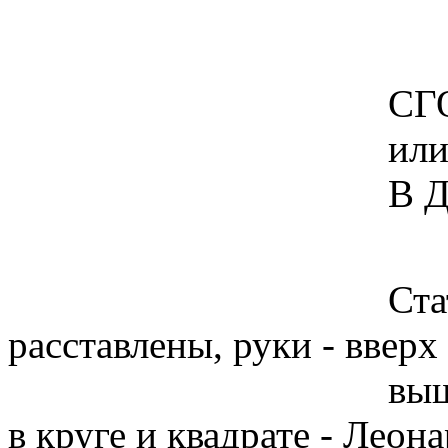
СГОРЕВШАЯ
ил
В ДУХО
Стать спиной к
расставлены, руки - вверх
выше плеч, со
в круге и квадрате - Леон