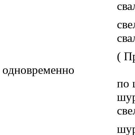
свал-свол
свел-свол
свал-свол
( Проведи д
одновременно
по шершавому 
шур-шур
свел-свол
шур-шур