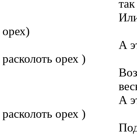
так ( колет
Или распадаетс
орех)
А этот - кроко
расколоть орех )
Возьму тиски -
весь разле
А этот - булыж
расколоть орех )
Подложу под п