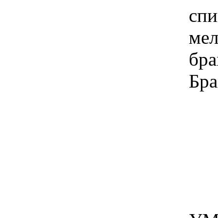
спиною прислон
мелодию перел
брамс!!! - он и
Брамс кстати с