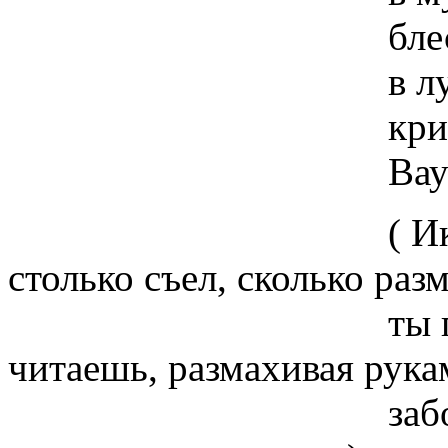
блеснули к
в лучах зак
крикнула: -Э
Вау - вау -
( Икра залепля
столько съел, сколько разм
ты постепенно
читаешь, размахивая рука
забо-тясь, что