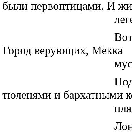
были первоптицами. И жи
легендарной
Вот груди, вот 
Город верующих, Мекка
мусуль-ман. Мо
Подмышки и ж
тюленями и бархатными 
пляжи. Команд
Лоно. Змея и 