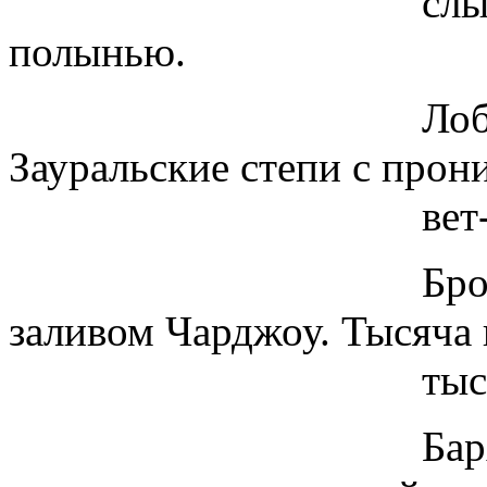
слышу, пахне
полынью.
Лоб холодит.
Зауральские степи с про
вет-ро
Брови. И - раз
заливом Чарджоу. Тысяча 
тысяча кра
Бархатистая п