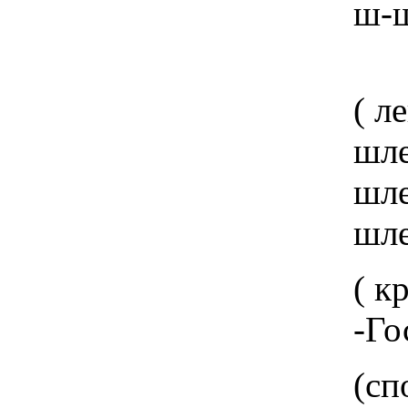
ш-ш-ш-ш-ш
( легкой двойно
шлеп шл
шлеп шл
шлеп шл
( крикнут
-Господ
(спокойн