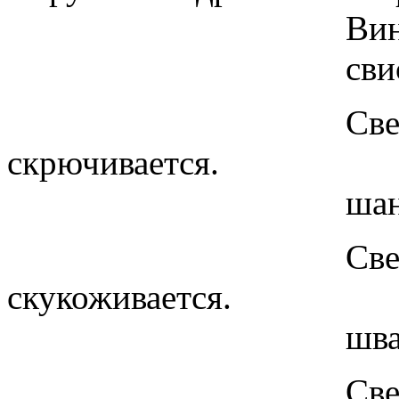
Винчи
свиссссс - свис
Свет становитс
скрючивается.
шанссссс - шан
Свет еще ярче
скукоживается.
шванссссс - шва
Свет нестерп