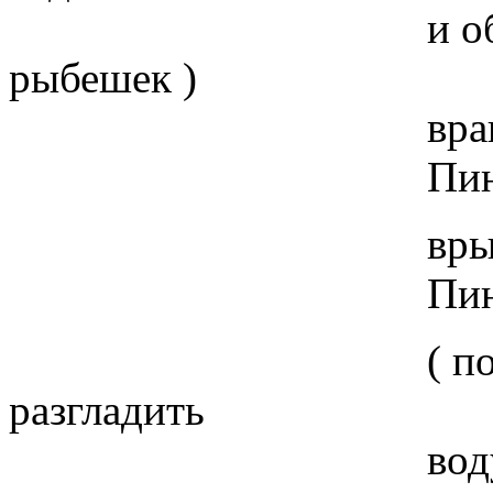
и обрушить св
рыбешек )
враш-шш
Пинь - пинь
врыш-ш-ш
Пинь - пинь
( подуть над во
разгладить
воду ладонями