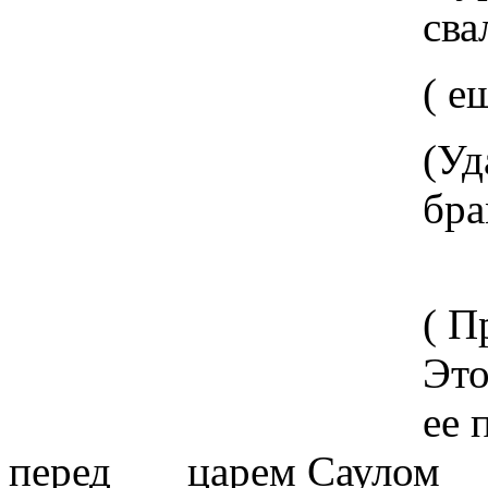
свал-свол
( еще ра
(Ударь два брус
брамс!
( Примеча
Это настоящая 
ее пел когда-
перед царем Саулом