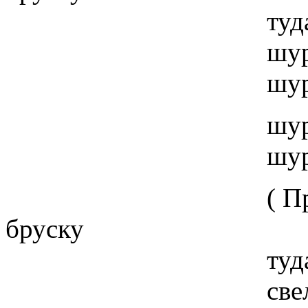
туда и обратн
шур-шур
шур-шур
шур-шур
шур-шур
( Проведи рук
бруску
туда и обратн
свел-свол