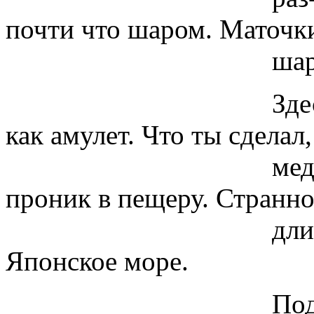
почти что шаром. Маточк
шар. Кольская 
Здесь живет яз
как амулет. Что ты сделал,
мед-ведь? Боль
проник в пещеру. Странно
длинное слово
Японское море.
Подбородок -