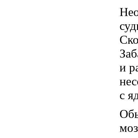
Неожиданно 
судьба меня с
Скорлупа моя 
Забавник там 
и раскалывае
несовершенн
с ядрышка гр
Обычн
мозг раскал