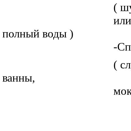
( шумно нырн
или опрокинут
полный воды )
-Спаси, Го
( слушай шум и
ванны,
мокрую ти