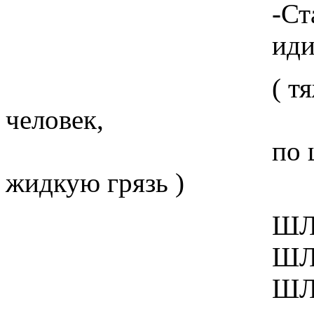
-Стань на
иди не б
( тяжелое шлеп
человек,
по щиколотку 
жидкую грязь )
ШЛЕП Ш
ШЛЕП Ш
ШЛЕП Ш