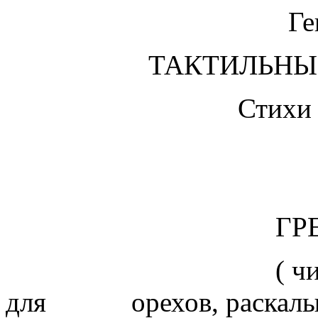
Генр
ТАКТИЛЬНЫ
Стихи 
ГРЕЦКИЙ
( читающий д
для орехов, раскалывае