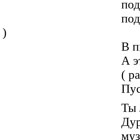
под пневмати
под здание нако
)
В пыль
А этот - тако
( раскалывает 
Пустота - пыл
Ты любишь кол
Дурная муз
музыка инс