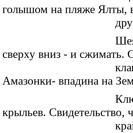
голышом на пляже Ялты, 
других камней 
Шея. Вволю ск
сверху вниз - и сжимать. 
клапаны, дыхан
Амазонки- впадина на Зем
Ключицы - отр
крыльев. Свидетельство, 
крайней мере, 