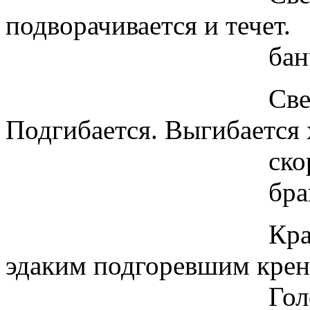
подворачивается и течет.
банччч - банч
Свет белее бело
Подгибается. Выгибается
скорпиона. Че
бранччч - бра
Красный свет.
эдаким подгоревшим крен
Голова тря