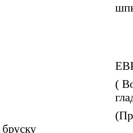
шпынссс
ЕВРЕЙСКАЯ
( Возьми два д
гладко струган
(Проведи руко
бруску