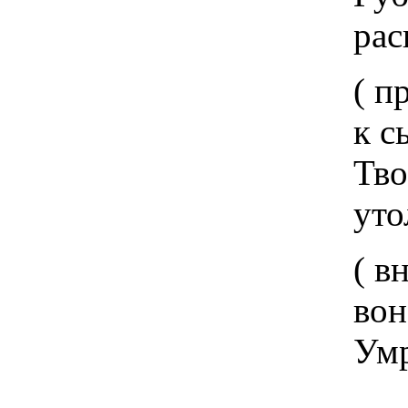
расцветающ
( приложи св
к сырому мяс
Твое лоно - гл
утоляющий
( внезапно схв
вонзи его в мя
Умри, Сул