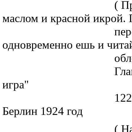
( Приготовь бо
маслом и красной икрой.
перед собой
одновременно ешь и читай
облож-ке
Глава из роман
игра"
122 страница
Берлин 1924 год
( Начинай хлеб