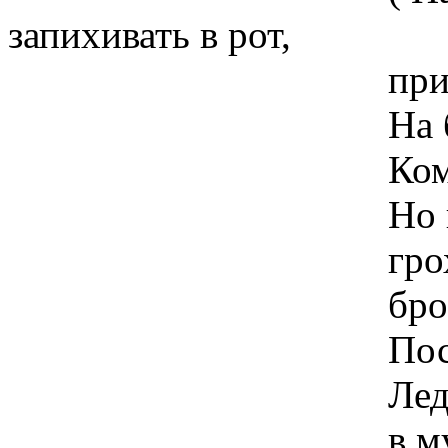
запихивать в рот,
при этом старай
На белом столе 
Командоре рас
Но всех нас в
грохот и вой 
бросил друг н
Посыпалась шт
Леди Астор - 
в муке и бри