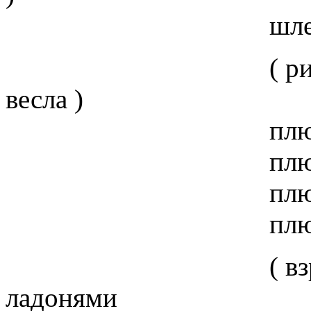
шлеп
( ритмично уда
весла )
плюх пл
плюх пл
плюх пл
плюх пл
( взрыть воду
ладонями