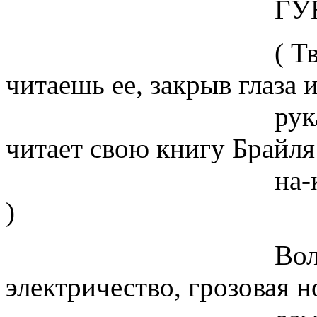
ГУБЫ И 
( Твои стихи -
читаешь ее, закрыв глаза 
руками, наизус
читает свою книгу Брайля
на-колотым на 
)
Волосы. Пот
электричество, грозовая н