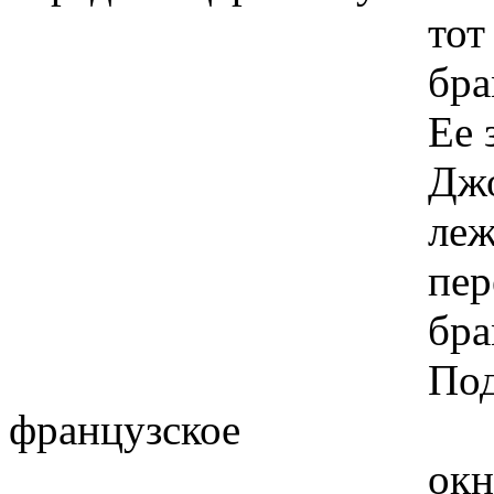
тот и плакал
брамс!!! - и ме
Ее записал сов
Джордж Гордон
лежа на коленя
перед пылаю
брамс!!! - и ме
Подросток Л
французское
окно - там неб