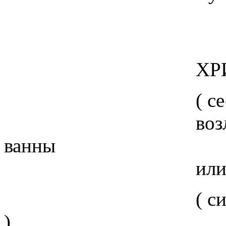
ХРИСТОС 
( сесть где-ни
возле моря, ре
ванны
или поставить р
( сильно удари
)