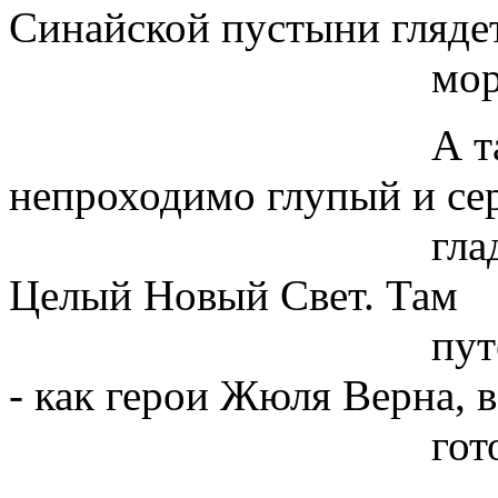
Синайской пустыни гляде
море
А там опоссу
непроходимо глупый и се
глад-кие холмы,
Целый Новый Свет. Там
путешествуют г
- как герои Жюля Верна, 
готовы удив