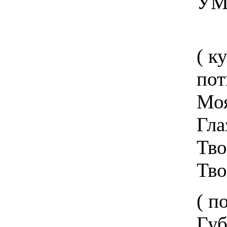
УМРИ СУ
( кусок сырог
потискай р
Моя любо
Глаза твои - г
Твои груди -
Твои ноги - вы
( поцелуй кусо
Губы твои - 