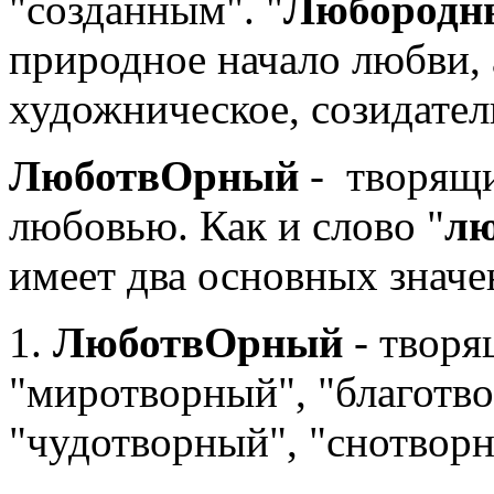
"созданным". "
Любородн
природное начало любви, 
художническое, созидател
ЛюботвОрный
- творящ
любовью. Как и слово "
л
имеет два основных значе
1.
ЛюботвОрный
- творя
"миротворный", "благотв
"чудотворный", "снотворн