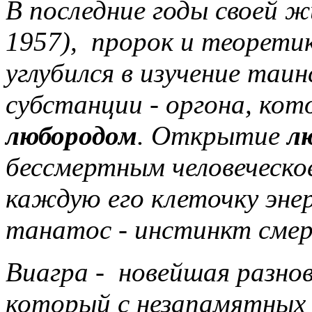
В последние годы своей ж
1957), пророк и теоретик
углубился в изучение таи
субстанции - оргона, ко
любородом
. Открытие
л
бессмертным человеческо
каждую его клеточку энер
танатос - инстинкт сме
Виагра - новейшая разно
который с незапамятных 