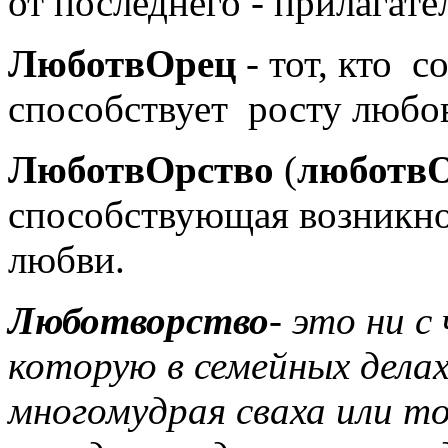
от последнего - прилагате
ЛюботвОрец
- тот, кто с
способствует росту любо
ЛюботвОрство
(
люботвО
способствующая возникн
любви.
Люботворство
- это ни с
которую в семейных дела
многомудрая сваха или то