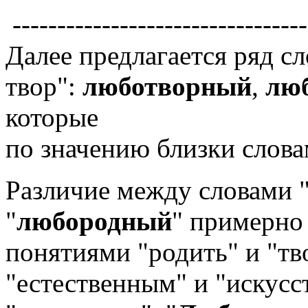
---------------------------------
Далее предлагается ряд 
твор":
люботворный
,
люб
которые
по значению близки слова
Различие между словами 
"
любородный
" примерно 
понятиями "родить" и "тв
"естественным" и "искусс