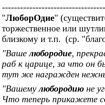
---------------------------------
"
ЛюборОдие
" (существит
торжественное или шутли
близкому и т.п. (ср. "бла
"Ваше
любородие
, прекра
раб к царице, за что он 
тут же награжден нежны
"Вашему
любородию
не уг
Что теперь прикажете с