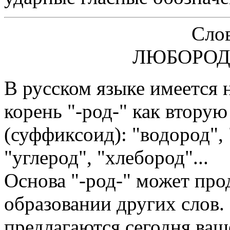
Слов
ЛЮБОРОДНЫЙ,
В русском языке имеется 
корень "-род-" как втору
(суффиксоид): "водород", 
"углерод", "хлебород"...
Основа "-род-" может про
образовании других слов.
предлагаются сегодня ва