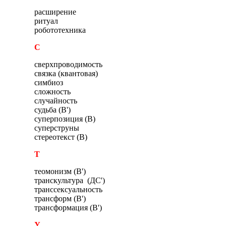
расширение
ритуал
робототехника
С
сверхпроводимость
связка (квантовая)
симбиоз
сложность
случайность
судьба (В')
суперпозиция (В)
суперструны
стереотекст (В)
Т
теомонизм (В')
транскультура (ДС')
транссексуальность
трансформ (В')
трансформация (В')
У