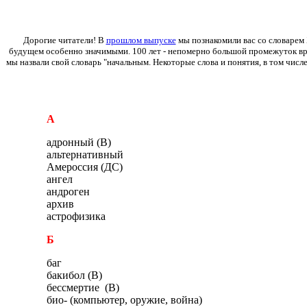
Дорогие читатели! В
прошлом выпуске
мы познакомили вас со словарем
будущем особенно значимыми. 100 лет - непомерно большой промежуток врем
мы назвали свой словарь "начальным. Некоторые слова и понятия, в том числ
А
адронный (В)
альтернативный
Амероссия (ДС)
ангел
андроген
архив
астрофизика
Б
баг
бакибол (В)
бессмертие (В)
био- (компьютер, оружие, война)