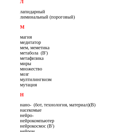
Л
лапидарный
лиминальный (пороговый)
М
магия
медитатор
мем, меметика
метабола (В')
метафизика
миры
множество
мозг
мултилингвизм
мутация
Н
нано- (бот, технология, материал)(В)
насекомые
нейро-
нейрокомпьютер
нейрокосмос (В')
нейрон