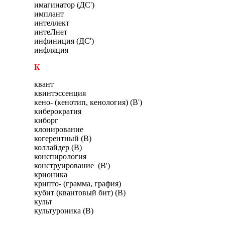
имагинатор (ДС')
имплант
интеллект
интеЛнет
инфиниция (ДС')
инфляция
К
квант
квинтэссенция
кено- (кенотип, кенология) (В')
киберократия
киборг
клонирование
когерентный (В)
коллайдер (В)
конспирология
конструирование (В')
крионика
крипто- (грамма, графия)
кубит (квантовый бит) (В)
культ
культуроника (В)