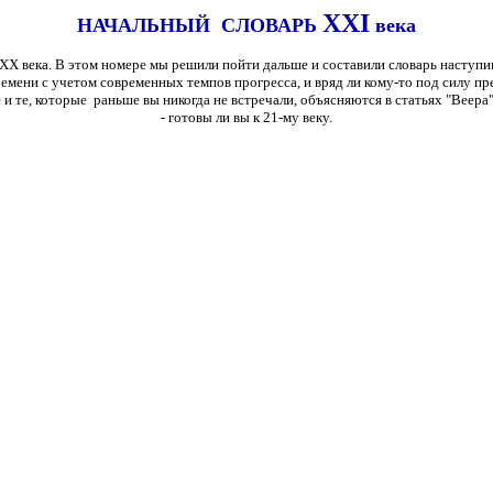
XXI
НАЧАЛЬНЫЙ СЛОВАРЬ
века
XX века.
В этом номере мы решили пойти дальше и составили словарь наступи
ени с учетом современных темпов прогресса, и вряд ли кому-то под силу предв
е и те, которые раньше вы никогда не встречали, объясняются в статьях "Вее
- готовы ли вы к 21-му веку.