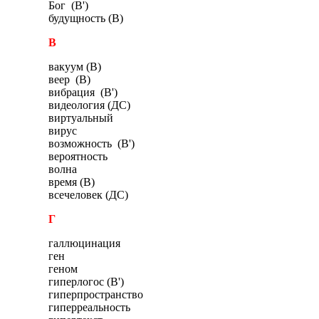
Бог (В')
будущность (В)
В
вакуум (В)
веер (В)
вибрация (В')
видеология (ДС)
виртуальный
вирус
возможность (В')
вероятность
волна
время (В)
всечеловек (ДС)
Г
галлюцинация
ген
геном
гиперлогос (В')
гиперпространство
гиперреальность