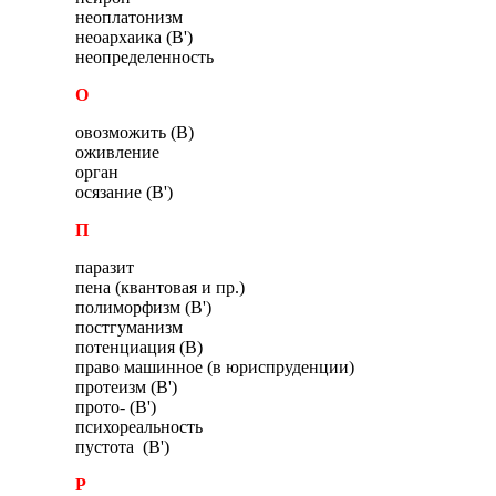
неоплатонизм
неоархаика (В')
неопределенность
О
овозможить (В)
оживление
орган
осязание (В')
П
паразит
пена (квантовая и пр.)
полиморфизм (В')
постгуманизм
потенциация (В)
право машинное (в юриспруденции)
протеизм (В')
прото- (В')
психореальность
пустота (В')
Р