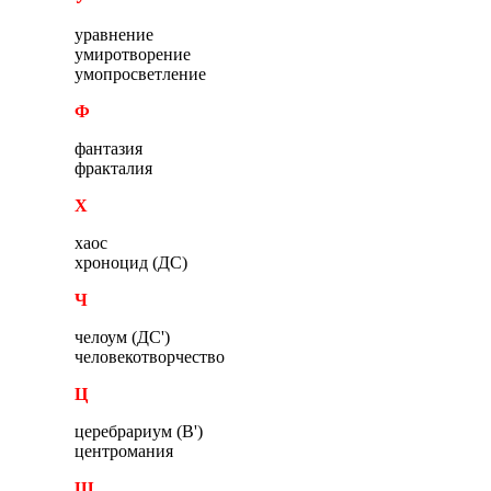
уравнение
умиротворение
умопросветление
Ф
фантазия
фракталия
Х
хаос
хроноцид (ДС)
Ч
челоум (ДС')
человекотворчество
Ц
церебрариум (В')
центромания
Ш