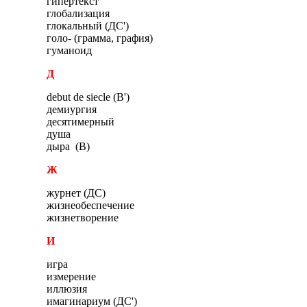
гипертекст
глобализация
глокальный (ДС')
голо- (грамма, графия)
гуманоид
Д
debut de siecle (В')
демиургия
десятимерный
душа
дыра (В)
Ж
журнет (ДС)
жизнеобеспечение
жизнетворение
И
игра
измерение
иллюзия
имагинариум (ДС')